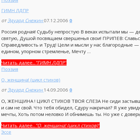
Поэзия
ГИМН ЛДПР
от
Эдуард Снежин
07.12.2006
0
Россия родная! Судьбу непростую В веках испытали мы — де
святую, Душой посвящаем свершенья свои! ПРИПЕВ: Славьс
Справедливость и Труд! Цели и мысли у нас благородные —
едином, упорном стремленье, Мечту …
Читать далее...
"ГИМН ЛДПР"
Поэзия
О, женщина! (цикл стихов)
от
Эдуард Снежин
14.09.2006
0
О, ЖЕНЩИНА ! ЦИКЛ СТИХОВ ТВОЯ СЛЕЗА Не сиди застывшей
и сам не свой. Что тебя обидел, Сдуру накричал? Я уже увид
мечты, Хоть потом неловко И обнимешь ты. Но уже с дове
Читать далее...
"О, женщина! (цикл стихов)"
Эссе