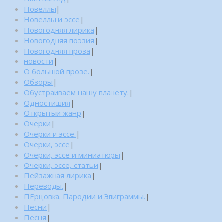
Новеллы
|
Новеллы и эссе
|
Новогодняя лирика
|
Новогодняя поэзия
|
Новогодняя проза
|
новости
|
О большой прозе.
|
Обзоры
|
Обустраиваем нашу планету.
|
Одностишия
|
Открытый жанр
|
Очерки
|
Очерки и эссе.
|
Очерки, эссе
|
Очерки, эссе и миниатюры
|
Очерки, эссе, статьи
|
Пейзажная лирика
|
Переводы.
|
ПЕрцовка. Пародии и Эпиграммы.
|
Песни
|
Песня
|