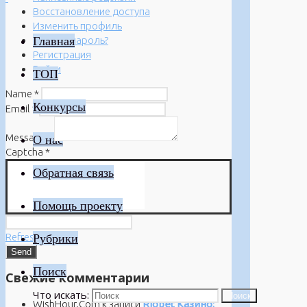
Восстановление доступа
Изменить профиль
Главная
Забыли пароль?
Регистрация
Войти
ТОП
Name
*
Конкурсы
Email
*
Message
*
О нас
Captcha
*
Обратная связь
Помощь проекту
Refresh
Рубрики
Поиск
Свежие комментарии
Что искать:
Поиск
WishHour.Com
к записи
Riobet Казино: