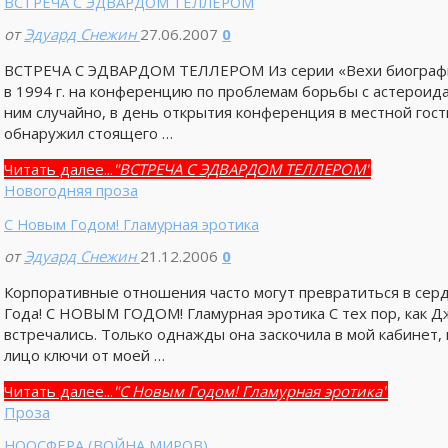
ВСТРЕЧА С ЭДВАРДОМ ТЕЛЛЕРОМ
от
Эдуард Снежин
27.06.2007
0
ВСТРЕЧА С ЭДВАРДОМ ТЕЛЛЕРОМ Из серии «Вехи биографии
в 1994 г. на конференцию по проблемам борьбы с астероид
ним случайно, в день открытия конференция в местной гост
обнаружил стоящего …
Читать далее...
"ВСТРЕЧА С ЭДВАРДОМ ТЕЛЛЕРОМ"
Новогодняя проза
С Новым Годом! Гламурная эротика
от
Эдуард Снежин
21.12.2006
0
Корпоративные отношения часто могут превратиться в сер
Года! С НОВЫМ ГОДОМ! Гламурная эротика С тех пор, как Дж
встречались. Только однажды она заскочила в мой кабинет,
лицо ключи от моей …
Читать далее...
"С Новым Годом! Гламурная эротика"
Проза
НООСФЕРА (ВОЙНА МИРОВ)