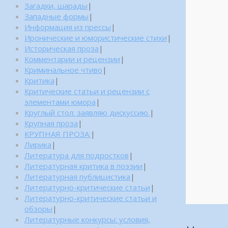
Загадки, шарады
|
Западные формы
|
Информация из прессы
|
Иронические и юмористические стихи
|
Историческая проза
|
Комментарии и рецензии
|
Криминальное чтиво
|
Критика
|
Критические статьи и рецензии с
элементами юмора
|
Круглый стол: заявляю дискуссию.
|
Крупная проза
|
КРУПНАЯ ПРОЗА:
|
Лирика
|
Литература для подростков
|
Литературная критика в поэзии
|
Литературная публицистика
|
Литературно-критические статьи
|
Литературно-критические статьи и
обзоры
|
Литературные конкурсы: условия,