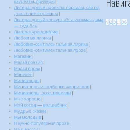
Навиг
лауреаты, призеры
|
Литературные проекты: порталы, сайты,
домашние страницы
|
Литературный конкурс «Эта упрямая дама
1
2
3
…
38
— судьба»
|
Литературоведение.
|
Любовная лирика
|
Любовно-сентиментальная лирика
|
Любовно-сентиментальная проза
|
Магазин
|
Малая поэзия
|
Малая проза
|
Манекен
|
Миниатюры
|
Миниатюры и подборки афоризмов
|
Миниатюры, эссе, новеллы
|
Мне хорошо
|
Мой сосед — волшебник
|
Мудрые сказки
|
Мы молодые
|
Научно-популярная проза
|
Наш взгляд
|