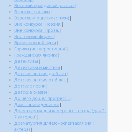
Веселый правдивый рассказ
|
Взрослые сказки
|
Взрослым о детях (стихи)
|
Вне конкурса. Поэзия.
|
Вне конкурса. Проза.
|
Восточные формы
|
Время полной луны
|
Гарики (четверостишья)
|
Гражданская лирика
|
Детективы
|
Детективы и мистика
|
Детская поэзия до 6 лет
|
Детская поэзия от 6 лет
|
Детские песни
|
Детские сказки
|
До чего дошел прогресс…
|
Дом с привидениями
|
Драматургия для камерного театра (для 2-
7 актеров)
|
Драматургия для моноспектакля (на 1
актера)
|