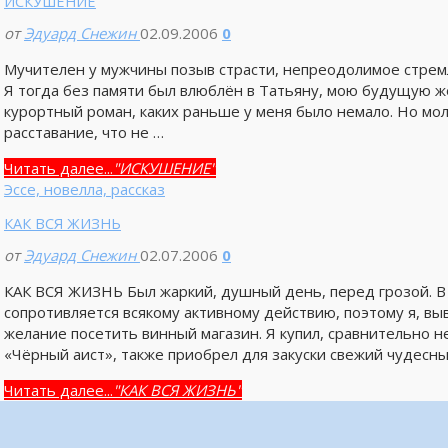
ИСКУШЕНИЕ
от
Эдуард Снежин
02.09.2006
0
Мучителен у мужчины позыв страсти, непреодолимое стрем
Я тогда без памяти был влюблён в Татьяну, мою будущую же
курортный роман, каких раньше у меня было немало. Но мо
расставание, что не …
Читать далее...
"ИСКУШЕНИЕ"
Эссе, новелла, рассказ
КАК ВСЯ ЖИЗНЬ
от
Эдуард Снежин
02.07.2006
0
КАК ВСЯ ЖИЗНЬ Был жаркий, душный день, перед грозой. В 
сопротивляется всякому активному действию, поэтому я, вы
желание посетить винный магазин. Я купил, сравнительно 
«Чёрный аист», также приобрел для закуски свежий чудесны
Читать далее...
"КАК ВСЯ ЖИЗНЬ"