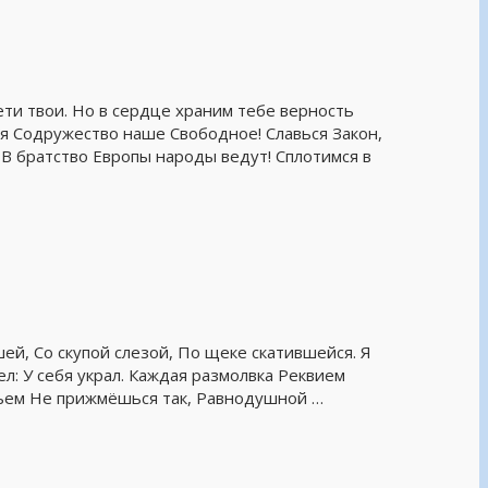
ти твои. Но в сердце храним тебе верность
я Содружество наше Свободное! Славься Закон,
 В братство Европы народы ведут! Сплотимся в
, Со скупой слезой, По щеке скатившейся. Я
ел: У себя украл. Каждая размолвка Реквием
рьем Не прижмёшься так, Равнодушной …