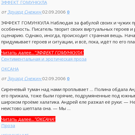
ЭФФЕКТ ГОМУНКУЛА
от
Эдуард Снежин
02.09.2006
0
ЭФФЕКТ ГОМУНКУЛА Наблюдая за фабулой своих и чужих п
особенность. Писатель творит своих виртуальных героев и
сценарию. Однако, иногда, происходит странная вещь. Нача
придумывает героев и ситуации, и всё, пока, идёт по его пла
Читать далее...
"ЭФФЕКТ ГОМУНКУЛА"
Сентиментальная и эротическая проза
ОКСАНА
от
Эдуард Снежин
02.09.2006
0
Сиреневый туман над нами проплывает … Полина обдала Ан
его прижала, тоже были горячие, подрумяненные под южны
широком проёме халатика. Андрей еле разжал её руки: — Н
неистово шептала она. — Мы …
Читать далее...
"ОКСАНА"
Проза