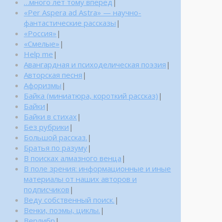
…много лет тому вперед
|
«Per Aspera ad Astra» — научно-
фантастические рассказы
|
«Россия»
|
«Смелые»
|
Help me
|
Авангардная и психоделическая поэзия
|
Авторская песня
|
Афоризмы
|
Байка (миниатюра, короткий рассказ)
|
Байки
|
Байки в стихах
|
Без рубрики
|
Большой рассказ.
|
Братья по разуму
|
В поисках алмазного венца
|
В поле зрения: информационные и иные
материалы от наших авторов и
подписчиков
|
Веду собственный поиск.
|
Венки, поэмы, циклы.
|
Верлибр
|