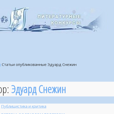
я
Статьи опубликованные Эдуард Снежин
ор:
Эдуард Снежин
Публицистика и критика