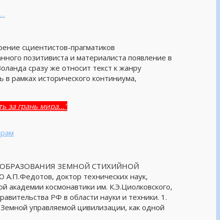
а…
рение сциентистов-прагматиков
нного позитивиста и материалиста появление в
оланда сразу же относит текст к жанру
ь в рамках исторического континиума,
ь за грань мира…"
орам
ЕОБРАЗОВАНИЯ ЗЕМНОЙ СТИХИЙНОЙ
.Федотов, доктор технических наук,
й академии космонавтики им. К.Э.Циолковского,
вительства РФ в области науки и техники. 1.
Земной управляемой цивилизации, как одной