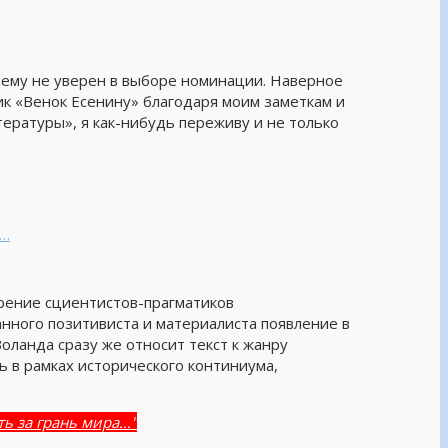
нему не уверен в выборе номинации. Наверное
к «Венок Есенину» благодаря моим заметкам и
ратуры», я как-нибудь переживу и не только
а…
рение сциентистов-прагматиков
нного позитивиста и материалиста появление в
оланда сразу же относит текст к жанру
ь в рамках исторического континиума,
ь за грань мира…"