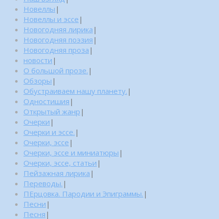
Новеллы
|
Новеллы и эссе
|
Новогодняя лирика
|
Новогодняя поэзия
|
Новогодняя проза
|
новости
|
О большой прозе.
|
Обзоры
|
Обустраиваем нашу планету.
|
Одностишия
|
Открытый жанр
|
Очерки
|
Очерки и эссе.
|
Очерки, эссе
|
Очерки, эссе и миниатюры
|
Очерки, эссе, статьи
|
Пейзажная лирика
|
Переводы.
|
ПЕрцовка. Пародии и Эпиграммы.
|
Песни
|
Песня
|