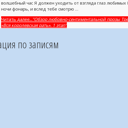
волшебный час Я должен уходить от взгляда глаз любимых И
ночи фонарь, и вслед тебе смотрю …
Читать далее...
"Обзор любовно-сентиментальной прозы Тре
«Вся королевская рать». 1 этап"
ация по записям