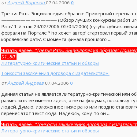
от
Андрей Воронов
07.04.2006
0
Третья Рать. Энциклопедия образов: Примерный пересказ тр
———————————- (Обзор лучших конкурсны работ 3го Ме
Рать’ 1-й этап 24/02/2006-05/04/2006) (сугубо субьективна
февраля на Портале ‘Что хочет автор’ стартовал первый эт
королевская рать’. С момента финала прошлого …
Читать далее...
"Третья Рать. Энциклопедия образов: Приме
01..80"
Литературно-критические статьи и обзоры
Тонкости заключения договора с издательством.
от
Андрей Андреев
07.04.2006
0
Данная статья не является литературно-критической или об
разместить её именно здесь, а не на форумах, поскольку ту
людей. Думаю, изложенное ниже рано или поздно становится
перенёс этот текст сюда. Надеюсь, кому-то он …
Читать далее...
"Тонкости заключения договора с издательст
Литературно-критические статьи и обзоры