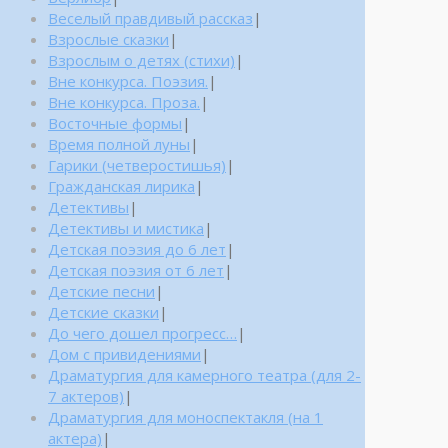
Веселый правдивый рассказ
|
Взрослые сказки
|
Взрослым о детях (стихи)
|
Вне конкурса. Поэзия.
|
Вне конкурса. Проза.
|
Восточные формы
|
Время полной луны
|
Гарики (четверостишья)
|
Гражданская лирика
|
Детективы
|
Детективы и мистика
|
Детская поэзия до 6 лет
|
Детская поэзия от 6 лет
|
Детские песни
|
Детские сказки
|
До чего дошел прогресс…
|
Дом с привидениями
|
Драматургия для камерного театра (для 2-
7 актеров)
|
Драматургия для моноспектакля (на 1
актера)
|