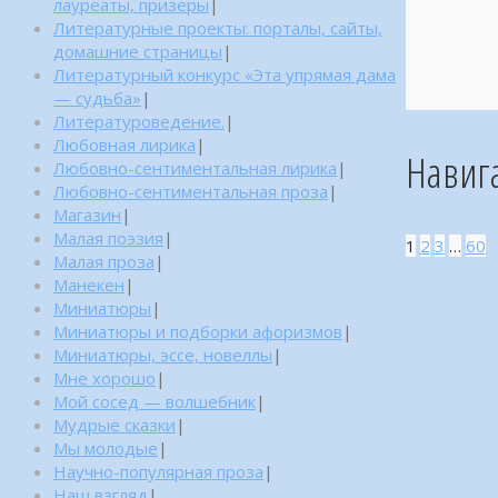
лауреаты, призеры
|
Литературные проекты: порталы, сайты,
домашние страницы
|
Литературный конкурс «Эта упрямая дама
— судьба»
|
Литературоведение.
|
Любовная лирика
|
Навиг
Любовно-сентиментальная лирика
|
Любовно-сентиментальная проза
|
Магазин
|
Малая поэзия
|
1
2
3
…
60
Малая проза
|
Манекен
|
Миниатюры
|
Миниатюры и подборки афоризмов
|
Миниатюры, эссе, новеллы
|
Мне хорошо
|
Мой сосед — волшебник
|
Мудрые сказки
|
Мы молодые
|
Научно-популярная проза
|
Наш взгляд
|