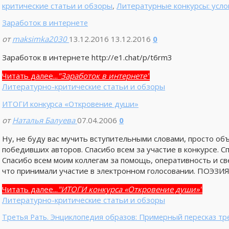
критические статьи и обзоры
,
Литературные конкурсы: усло
Заработок в интернете
от
maksimka2030
13.12.2016
13.12.2016
0
Заработок в интернете http://e1.chat/p/t6rm3
Читать далее...
"Заработок в интернете"
Литературно-критические статьи и обзоры
ИТОГИ конкурса «Откровение души»
от
Наталья Балуева
07.04.2006
0
Ну, не буду вас мучить вступительными словами, просто об
победивших авторов. Спасибо всем за участие в конкурсе. 
Спасибо всем моим коллегам за помощь, оперативность и с
что принимали участие в электронном голосовании. ПОЭЗИЯ
Читать далее...
"ИТОГИ конкурса «Откровение души»"
Литературно-критические статьи и обзоры
Третья Рать. Энциклопедия образов: Примерный пересказ тре