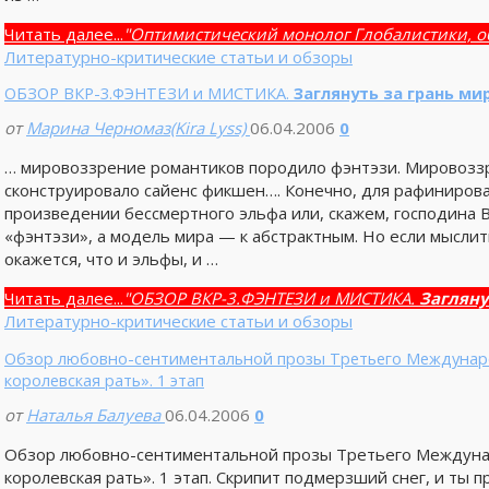
Читать далее...
"Оптимистический монолог Глобалистики, 
Литературно-критические статьи и обзоры
ОБЗОР ВКР-3.ФЭНТЕЗИ и МИСТИКА.
Заглянуть за грань ми
от
Марина Черномаз(Kira Lyss)
06.04.2006
0
… мировоззрение романтиков породило фэнтэзи. Мировозз
сконструировало сайенс фикшен…. Конечно, для рафинирова
произведении бессмертного эльфа или, скажем, господина В
«фэнтэзи», а модель мира — к абстрактным. Но если мыслит
окажется, что и эльфы, и …
Читать далее...
"ОБЗОР ВКР-3.ФЭНТЕЗИ и МИСТИКА.
Загляну
Литературно-критические статьи и обзоры
Обзор любовно-сентиментальной прозы Третьего Междунаро
королевская рать». 1 этап
от
Наталья Балуева
06.04.2006
0
Обзор любовно-сентиментальной прозы Третьего Междунар
королевская рать». 1 этап. Скрипит подмерзший снег, и ты п