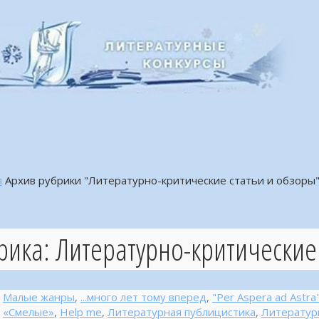
я
Архив рубрики "Литературно-критические статьи и обзоры
рика:
Литературно-критические
Малые жанры
,
...много лет тому вперед
,
"Per Aspera ad Astr
«Смелые»
,
Help me
,
Литературная публицистика
,
Литератур