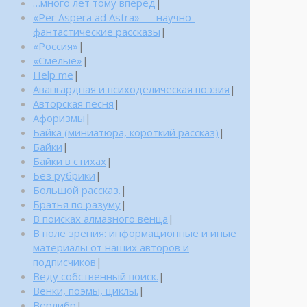
…много лет тому вперед
|
«Per Aspera ad Astra» — научно-
фантастические рассказы
|
«Россия»
|
«Смелые»
|
Help me
|
Авангардная и психоделическая поэзия
|
Авторская песня
|
Афоризмы
|
Байка (миниатюра, короткий рассказ)
|
Байки
|
Байки в стихах
|
Без рубрики
|
Большой рассказ.
|
Братья по разуму
|
В поисках алмазного венца
|
В поле зрения: информационные и иные
материалы от наших авторов и
подписчиков
|
Веду собственный поиск.
|
Венки, поэмы, циклы.
|
Верлибр
|