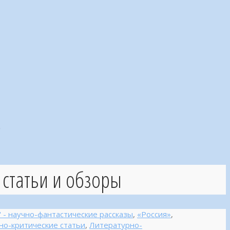
"
 статьи и обзоры
a" - научно-фантастические рассказы
,
«Россия»
,
но-критические статьи
,
Литературно-