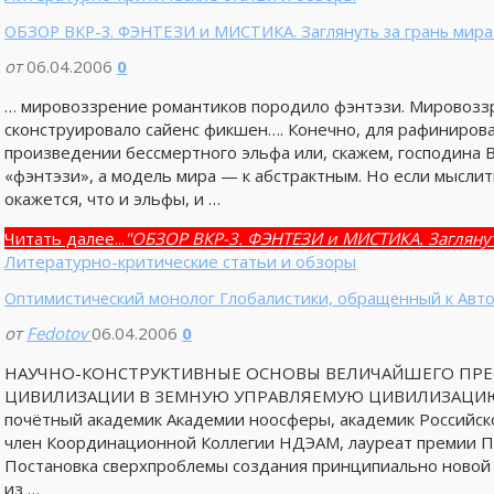
ОБЗОР ВКР-3. ФЭНТЕЗИ и МИСТИКА. Заглянуть за грань мир
от
06.04.2006
0
… мировоззрение романтиков породило фэнтэзи. Мировозз
сконструировало сайенс фикшен…. Конечно, для рафинирова
произведении бессмертного эльфа или, скажем, господина В
«фэнтэзи», а модель мира — к абстрактным. Но если мыслит
окажется, что и эльфы, и …
Читать далее...
"ОБЗОР ВКР-3. ФЭНТЕЗИ и МИСТИКА. Заглянут
Литературно-критические статьи и обзоры
Оптимистический монолог Глобалистики, обращенный к Авт
от
Fedotov
06.04.2006
0
НАУЧНО-КОНСТРУКТИВНЫЕ ОСНОВЫ ВЕЛИЧАЙШЕГО ПР
ЦИВИЛИЗАЦИИ В ЗЕМНУЮ УПРАВЛЯЕМУЮ ЦИВИЛИЗАЦИЮ А.П
почётный академик Академии ноосферы, академик Российско
член Координационной Коллегии НДЭАМ, лауреат премии Пра
Постановка сверхпроблемы создания принципиально новой 
из …