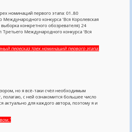
ех номинаций первого этапа: 01..80
ждународного конкурса ‘Вся Королевская
я выборка конкретного обозревателя) 24
ап Третьего Международного конкурса ‘Вся
рный пересказ трех номинаций первого этапа:
зором, но я всё-таки счёл необходимым
т, полагаю, с ней ознакомится большее число
 актуально для каждого автора, поэтому я и
вом."