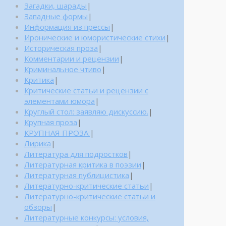
Загадки, шарады
|
Западные формы
|
Информация из прессы
|
Иронические и юмористические стихи
|
Историческая проза
|
Комментарии и рецензии
|
Криминальное чтиво
|
Критика
|
Критические статьи и рецензии с
элементами юмора
|
Круглый стол: заявляю дискуссию.
|
Крупная проза
|
КРУПНАЯ ПРОЗА:
|
Лирика
|
Литература для подростков
|
Литературная критика в поэзии
|
Литературная публицистика
|
Литературно-критические статьи
|
Литературно-критические статьи и
обзоры
|
Литературные конкурсы: условия,