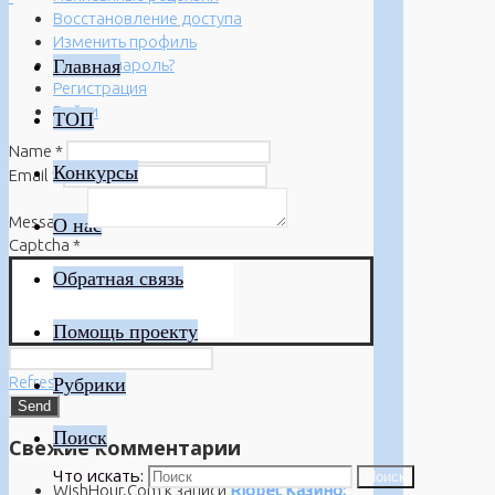
Восстановление доступа
Изменить профиль
Главная
Забыли пароль?
Регистрация
Войти
ТОП
Name
*
Конкурсы
Email
*
Message
*
О нас
Captcha
*
Обратная связь
Помощь проекту
Refresh
Рубрики
Поиск
Свежие комментарии
Что искать:
Поиск
WishHour.Com
к записи
Riobet Казино: