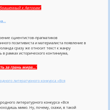
обращенный к Авторам"
ра…
рение сциентистов-прагматиков
нного позитивиста и материалиста появление в
оланда сразу же относит текст к жанру
ь в рамках исторического континиума,
ть за грань мира…
"
дного литературного конкурса «Вся
одного литературного конкурса «Вся
роходишь мимо. Ну, почему, скажи, в такой