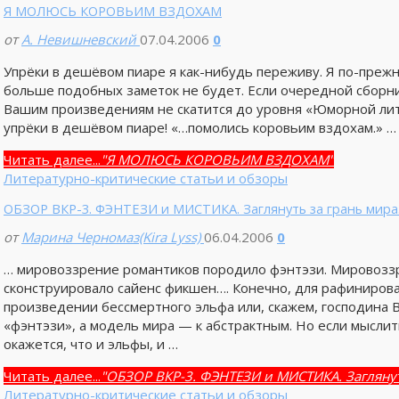
Я МОЛЮСЬ КОРОВЬИМ ВЗДОХАМ
от
А. Невишневский
07.04.2006
0
Упрёки в дешёвом пиаре я как-нибудь переживу. Я по-преж
больше подобных заметок не будет. Если очередной сборни
Вашим произведениям не скатится до уровня «Юморной лите
упрёки в дешёвом пиаре! «…помолись коровьим вздохам.» …
Читать далее...
"Я МОЛЮСЬ КОРОВЬИМ ВЗДОХАМ"
Литературно-критические статьи и обзоры
ОБЗОР ВКР-3. ФЭНТЕЗИ и МИСТИКА. Заглянуть за грань мир
от
Марина Черномаз(Kira Lyss)
06.04.2006
0
… мировоззрение романтиков породило фэнтэзи. Мировозз
сконструировало сайенс фикшен…. Конечно, для рафинирова
произведении бессмертного эльфа или, скажем, господина В
«фэнтэзи», а модель мира — к абстрактным. Но если мыслит
окажется, что и эльфы, и …
Читать далее...
"ОБЗОР ВКР-3. ФЭНТЕЗИ и МИСТИКА. Заглянут
Литературно-критические статьи и обзоры