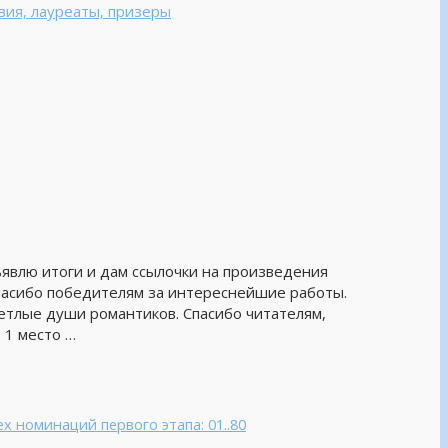
вия, лауреаты, призеры
ъявлю итоги и дам ссылочки на произведения
Спасибо победителям за интереснейшие работы.
ветлые души романтиков. Спасибо читателям,
 1 место …
х номинаций первого этапа: 01..80