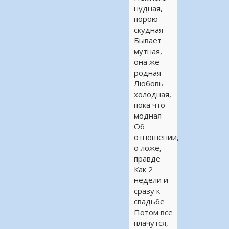
нудная,
порою
скудная
Бывает
мутная,
она же
родная
Любовь
холодная,
пока что
модная
Об
отношении,
о ложе,
правде
Как 2
недели и
сразу к
свадьбе
Потом все
плачутся,