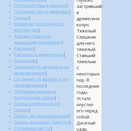
Публицистика и критика
|
застрявший
Публицистика и мемуары
|
в
Пьесы
|
древесине
Развитие поэтического
колун.
мастерства
|
Тяжёлый.
Разные стихи (не
Слишком
вошедшие в рубрики)
|
для него
Рассказы
|
тяжёлый.
Рассказы и миниатюры
|
Ставший
Рецензии
|
тяжёлым.
Сведения об авторах и их
С
произведения
|
некоторых
Сведения об авторе и его
пор. В
произведения
|
последние
Сентиментальная и
годы.
эротическая проза
|
Устало
Сказка для взрослых
|
опустил
Сказки
|
его перед
Сказки детям и взрослым
|
собой.
Сказки, рассказы, повести
|
Десятый
Случилось как-то
|
удар.