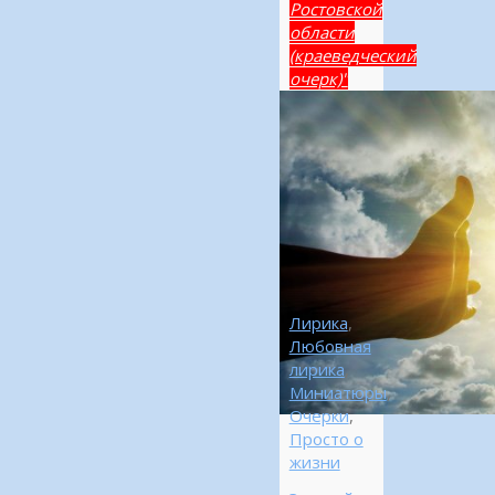
Ростовской
области
(краеведческий
очерк)"
Лирика
,
Любовная
лирика
,
Миниатюры
,
Очерки
,
Просто о
жизни