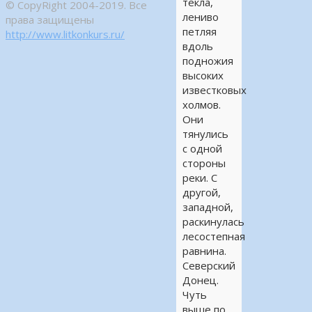
текла,
© CopyRight 2004-2019. Все
лениво
права защищены
петляя
http://www.litkonkurs.ru/
вдоль
подножия
высоких
известковых
холмов.
Они
тянулись
с одной
стороны
реки. С
другой,
западной,
раскинулась
лесостепная
равнина.
Северский
Донец.
Чуть
выше по