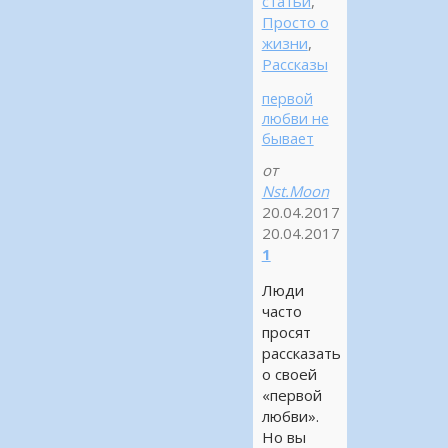
статьи
,
Просто о
жизни
,
Рассказы
первой
любви не
бывает
от
Nst.Moon
20.04.2017
20.04.2017
1
Люди
часто
просят
рассказать
о своей
«первой
любви».
Но вы