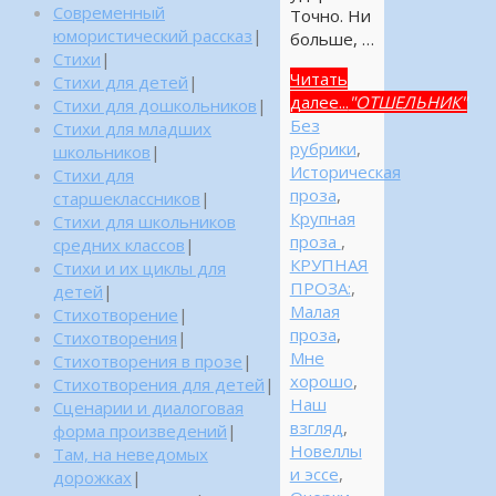
Современный
Точно. Ни
юмористический рассказ
|
больше, …
Стихи
|
Читать
Стихи для детей
|
далее...
"ОТШЕЛЬНИК"
Стихи для дошкольников
|
Без
Стихи для младших
рубрики
,
школьников
|
Историческая
Стихи для
проза
,
старшеклассников
|
Крупная
Стихи для школьников
проза
,
средних классов
|
КРУПНАЯ
Стихи и их циклы для
ПРОЗА:
,
детей
|
Малая
Стихотворение
|
проза
,
Стихотворения
|
Мне
Стихотворения в прозе
|
хорошо
,
Стихотворения для детей
|
Наш
Сценарии и диалоговая
взгляд
,
форма произведений
|
Новеллы
Там, на неведомых
и эссе
,
дорожках
|