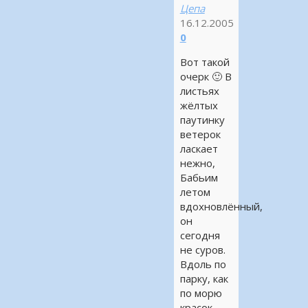
Цепа
16.12.2005
0
Вот такой
очерк 🙂 В
листьях
жёлтых
паутинку
ветерок
ласкает
нежно,
Бабьим
летом
вдохновлённый,
он
сегодня
не суров.
Вдоль по
парку, как
по морю
красок