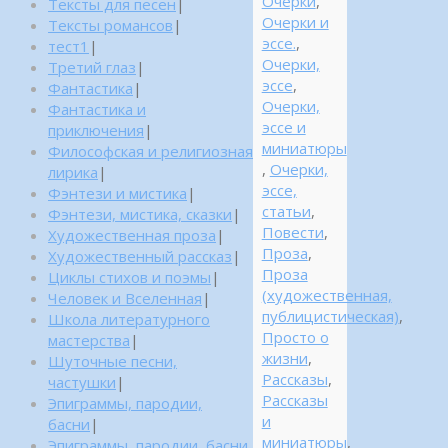
Очерки
,
Тексты для песен
|
Очерки и
Тексты романсов
|
эссе.
,
тест1
|
Очерки,
Третий глаз
|
эссе
,
Фантастика
|
Очерки,
Фантастика и
эссе и
приключения
|
миниатюры
Философская и религиозная
,
Очерки,
лирика
|
эссе,
Фэнтези и мистика
|
статьи
,
Фэнтези, мистика, сказки
|
Повести
,
Художественная проза
|
Проза
,
Художественный рассказ
|
Проза
Циклы стихов и поэмы
|
(художественная,
Человек и Вселенная
|
публицистическая)
,
Школа литературного
Просто о
мастерства
|
жизни
,
Шуточные песни,
Рассказы
,
частушки
|
Рассказы
Эпиграммы, пародии,
и
басни
|
миниатюры
,
Эпиграммы, пародии, басни,