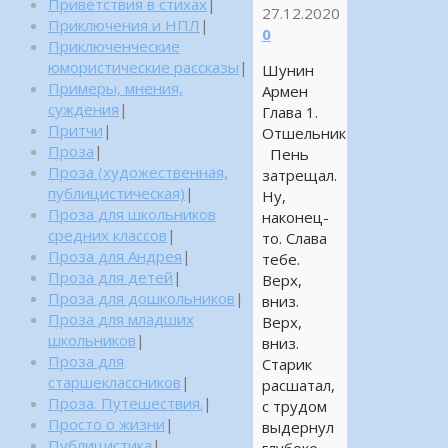
Приветствия в стихах
|
27.12.2020
Приключения и НПЛ
|
0
Приключенческие
юмористические рассказы
|
Шунин
Примеры, мнения,
Армен
суждения
|
Глава 1.
Притчи
|
Отшельник
Проза
|
Пень
Проза (художественная,
затрещал.
публицистическая)
|
Ну,
Проза для школьников
наконец-
средних классов
|
то. Слава
Проза для Андрея
|
тебе.
Проза для детей
|
Верх,
Проза для дошкольников
|
вниз.
Проза для младших
Верх,
школьников
|
вниз.
Проза для
Старик
старшеклассников
|
расшатал,
Проза. Путешествия.
|
с трудом
Просто о жизни
|
выдернул
Публицистика
|
глубоко