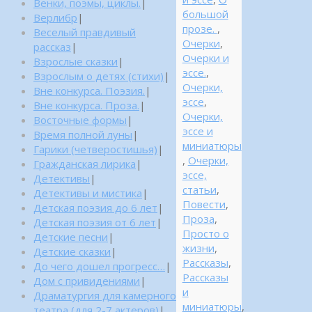
Венки, поэмы, циклы.
|
большой
Верлибр
|
прозе.
,
Веселый правдивый
Очерки
,
рассказ
|
Очерки и
Взрослые сказки
|
эссе.
,
Взрослым о детях (стихи)
|
Очерки,
Вне конкурса. Поэзия.
|
эссе
,
Вне конкурса. Проза.
|
Очерки,
Восточные формы
|
эссе и
Время полной луны
|
миниатюры
Гарики (четверостишья)
|
,
Очерки,
Гражданская лирика
|
эссе,
Детективы
|
статьи
,
Детективы и мистика
|
Повести
,
Детская поэзия до 6 лет
|
Проза
,
Детская поэзия от 6 лет
|
Просто о
Детские песни
|
жизни
,
Детские сказки
|
Рассказы
,
До чего дошел прогресс…
|
Рассказы
Дом с привидениями
|
и
Драматургия для камерного
миниатюры
,
театра (для 2-7 актеров)
|