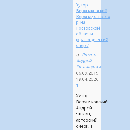
Хутор
Верхняковский
Верхнедонского
р-на
Ростовской
области
(краеведческий
очерк)
от
Яшкин
Андрей
Евгеньевич
06.09.2019
19.04.2026
1
Хутор
Верхняковский.
Андрей
Яшкин,
авторский
очерк. 1