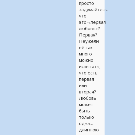
просто
задумайтесь:
что
это-«первая
любовь»?
Первая?
Неужели
её так
много
можно
испытать,
что есть
первая
или
вторая?
Любовь
может
быть
только
одна…
длинною