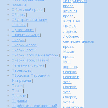
Историческая
новости
|
проза
,
О большой прозе.
|
Крупная
Обзоры
|
проза
,
Обустраиваем нашу
КРУПНАЯ
планету.
|
ПРОЗА:
,
Одностишия
|
Лирика
,
Открытый жанр
|
Любовно-
Очерки
|
сентиментальная
Очерки и эссе.
|
проза
,
Очерки, эссе
|
Малая
Очерки, эссе и миниатюры
|
проза
,
Очерки, эссе, статьи
|
Мне
Пейзажная лирика
|
хорошо
,
Переводы.
|
Очерки
,
ПЕрцовка. Пародии и
Очерки и
Эпиграммы.
|
эссе.
,
Песни
|
Очерки,
Песня
|
эссе
,
Повести
|
Очерки,
Подарки
|
эссе и
Подборки стихотворений
|
миниатюры