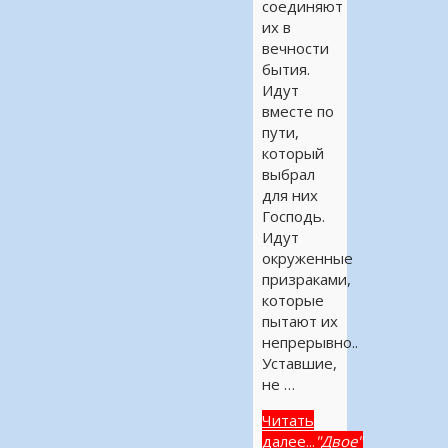
соединяют
их в
вечности
бытия.
Идут
вместе по
пути,
который
выбрал
для них
Господь.
Идут
окруженные
призраками,
которые
пытают их
непрерывно..
Уставшие,
не …
Читать
далее...
"Двое"