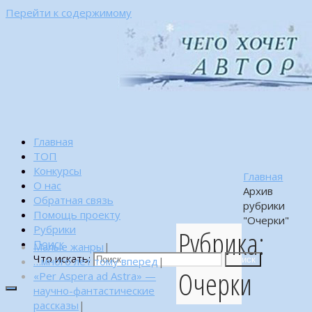
Перейти к содержимому
Главная
ТОП
Конкурсы
Главная
О нас
Архив
Обратная связь
рубрики
Помощь проекту
"Очерки"
Рубрики
Рубрика:
Поиск
Малые жанры
|
Что искать:
…много лет тому вперед
|
Поиск
Очерки
«Per Aspera ad Astra» —
научно-фантастические
рассказы
|