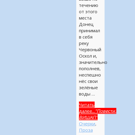
течению
от этого
места
Донец
принимал
в себя
реку
Червоный
Оскол и,
значительно
пополнев,
неспешно
нёс свои
зелёные
воды …
Читать
далее...
"Повести.
ВИШАП"
Очерки
,
Проза