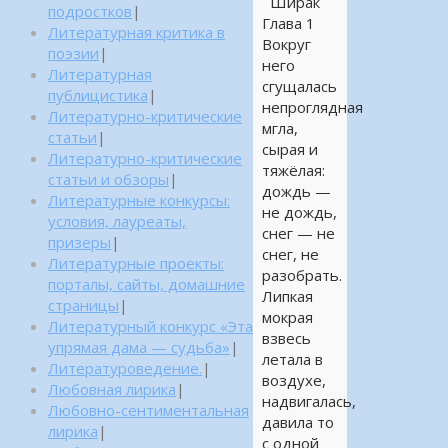
Ширак
подростков
|
Глава 1
Литературная критика в
Вокруг
поэзии
|
него
Литературная
сгущалась
публицистика
|
непроглядная
Литературно-критические
мгла,
статьи
|
сырая и
Литературно-критические
тяжёлая:
статьи и обзоры
|
дождь —
Литературные конкурсы:
не дождь,
условия, лауреаты,
снег — не
призеры
|
снег, не
Литературные проекты:
разобрать.
порталы, сайты, домашние
Липкая
страницы
|
мокрая
Литературный конкурс «Эта
взвесь
упрямая дама — судьба»
|
летала в
Литературоведение.
|
воздухе,
Любовная лирика
|
надвигалась,
Любовно-сентиментальная
давила то
лирика
|
с одной