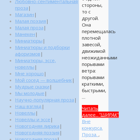
Любовно-сентиментальная
стороны,
проза
|
то с
Магазин
|
другой.
Малая поэзия
|
Она
Малая проза
|
перемещалась
Манекен
|
плотной
Миниатюры
|
завесой,
Миниатюры и подборки
движимой
афоризмов
|
неожиданными
Миниатюры, эссе,
порывами
новеллы
|
ветра:
Мне хорошо
|
порывами
Мой сосед — волшебник
|
краткими,
Мудрые сказки
|
быстрыми,
Мы молодые
|
…
Научно-популярная проза
|
Наш взгляд
|
Читать
Новеллы
|
далее...
"ШИРАК"
Новеллы и эссе
|
Вне
Новогодняя лирика
|
конкурса.
Новогодняя поэзия
|
Проза.
,
Новогодняя проза
|