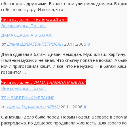
обзаведясь друзьями, В сплетеньи улиц меж домами. В один
себя не по нутру. И понял, что …
Читать далее...
"Чеширский кот"
Вне конкурса. Поэзия.
ДАМА СДАВАЛА В БАГАЖ
от
Елена ШУВАЕВА-ПЕТРОСЯН
23.11.2006
0
Дама сдавала в багаж: Диван. Чемодан. Муж-алкаш. Картину.
Наивный мужик и не знал, Что спьяну попал на вокзал. А был
ночИ приготовила хаш*, И все, что не нужно — в багаж! Ха
готовится …
Читать далее...
"ДАМА СДАВАЛА В БАГАЖ"
Вне конкурса. Поэзия.
ТРИ ЗАВЕТНЫХ ЖЕЛАНИЯ
от
Ирина Курамшина (IRIHA)
20.11.2006
0
Однажды (дело было перед Новым Годом) Варваре в зоомаг
распродажа, по дешёвке продавали живность. Для своего ко