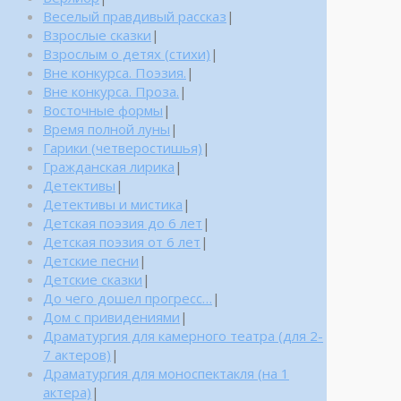
Веселый правдивый рассказ
|
Взрослые сказки
|
Взрослым о детях (стихи)
|
Вне конкурса. Поэзия.
|
Вне конкурса. Проза.
|
Восточные формы
|
Время полной луны
|
Гарики (четверостишья)
|
Гражданская лирика
|
Детективы
|
Детективы и мистика
|
Детская поэзия до 6 лет
|
Детская поэзия от 6 лет
|
Детские песни
|
Детские сказки
|
До чего дошел прогресс…
|
Дом с привидениями
|
Драматургия для камерного театра (для 2-
7 актеров)
|
Драматургия для моноспектакля (на 1
актера)
|