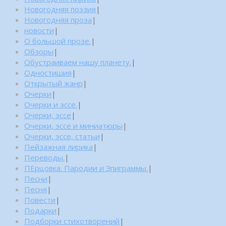
Новогодняя поэзия
|
Новогодняя проза
|
новости
|
О большой прозе.
|
Обзоры
|
Обустраиваем нашу планету.
|
Одностишия
|
Открытый жанр
|
Очерки
|
Очерки и эссе.
|
Очерки, эссе
|
Очерки, эссе и миниатюры
|
Очерки, эссе, статьи
|
Пейзажная лирика
|
Переводы.
|
ПЕрцовка. Пародии и Эпиграммы.
|
Песни
|
Песня
|
Повести
|
Подарки
|
Подборки стихотворений
|