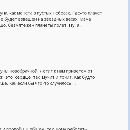
на, как монета в пустых небесах, Где-то плачет
оте будет взвешен на звёздных весах. Мама
шо, безмятежен планеты полёт, Ну, а …
Луны новобрачной, Летит к нам приветом от
ж это сердце так мучит и точит, Как будто
е, Как если бы что-то случилось …
 и пропойц В общем, тех, кому работать