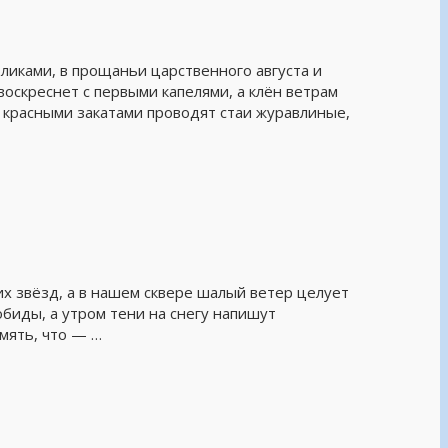
ликами, в прощаньи царственного августа и
 воскреснет с первыми капелями, а клён ветрам
 красными закатами проводят стаи журавлиные,
их звёзд, а в нашем сквере шалый ветер целует
биды, а утром тени на снегу напишут
амять, что — …