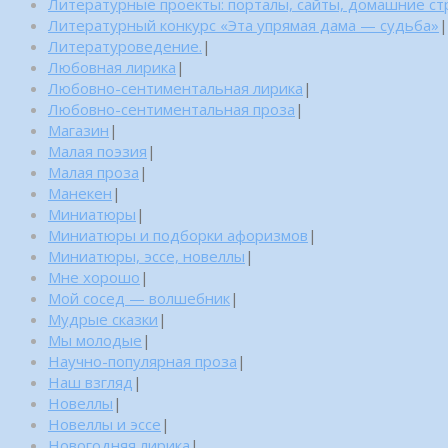
Литературные проекты: порталы, сайты, домашние с
Литературный конкурс «Эта упрямая дама — судьба»
|
Литературоведение.
|
Любовная лирика
|
Любовно-сентиментальная лирика
|
Любовно-сентиментальная проза
|
Магазин
|
Малая поэзия
|
Малая проза
|
Манекен
|
Миниатюры
|
Миниатюры и подборки афоризмов
|
Миниатюры, эссе, новеллы
|
Мне хорошо
|
Мой сосед — волшебник
|
Мудрые сказки
|
Мы молодые
|
Научно-популярная проза
|
Наш взгляд
|
Новеллы
|
Новеллы и эссе
|
Новогодняя лирика
|