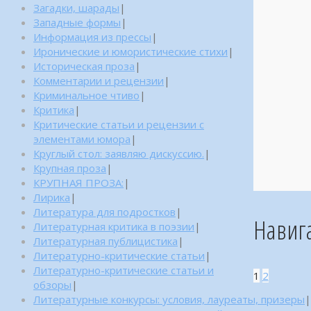
Загадки, шарады
|
Западные формы
|
Информация из прессы
|
Иронические и юмористические стихи
|
Историческая проза
|
Комментарии и рецензии
|
Криминальное чтиво
|
Критика
|
Критические статьи и рецензии с
элементами юмора
|
Круглый стол: заявляю дискуссию.
|
Крупная проза
|
КРУПНАЯ ПРОЗА:
|
Лирика
|
Литература для подростков
|
Навиг
Литературная критика в поэзии
|
Литературная публицистика
|
Литературно-критические статьи
|
Литературно-критические статьи и
1
2
обзоры
|
Литературные конкурсы: условия, лауреаты, призеры
|