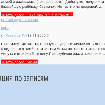
домой и радовалась (вот наивность). Добычу кот почуял и м
ближайшую рыбёшку. Свежачок! Не то, что на дворовой, …
Читать далее...
"ТРИ ЗАВЕТНЫХ ЖЕЛАНИЯ"
Вне конкурса. Поэзия.
Кома
от
Коробов Р А
19.11.2006
0
Пять минут до заката, свернул я с дороги Живым хоть осталс
Я видел его в нимбе том златом Летал по палате, нашел св
минута и вкололи бы в вену Пять кубиков яда, и закончили …
Читать далее...
"Кома"
ация по записям