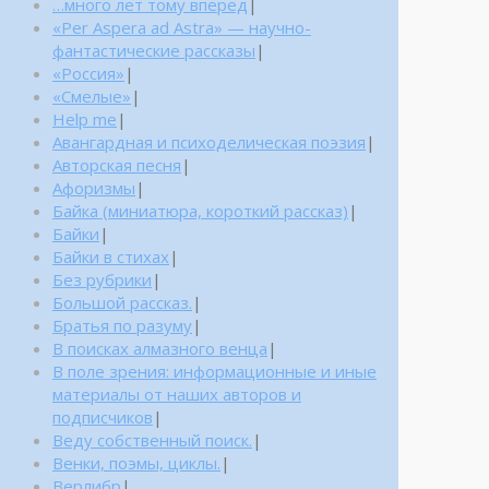
…много лет тому вперед
|
«Per Aspera ad Astra» — научно-
фантастические рассказы
|
«Россия»
|
«Смелые»
|
Help me
|
Авангардная и психоделическая поэзия
|
Авторская песня
|
Афоризмы
|
Байка (миниатюра, короткий рассказ)
|
Байки
|
Байки в стихах
|
Без рубрики
|
Большой рассказ.
|
Братья по разуму
|
В поисках алмазного венца
|
В поле зрения: информационные и иные
материалы от наших авторов и
подписчиков
|
Веду собственный поиск.
|
Венки, поэмы, циклы.
|
Верлибр
|