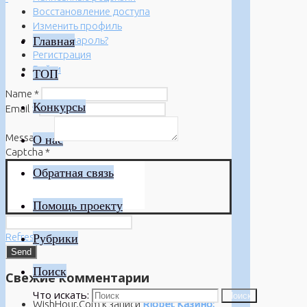
Восстановление доступа
Изменить профиль
Главная
Забыли пароль?
Регистрация
Войти
ТОП
Name
*
Конкурсы
Email
*
Message
*
О нас
Captcha
*
Обратная связь
Помощь проекту
Refresh
Рубрики
Поиск
Свежие комментарии
Что искать:
Поиск
WishHour.Com
к записи
Riobet Казино: