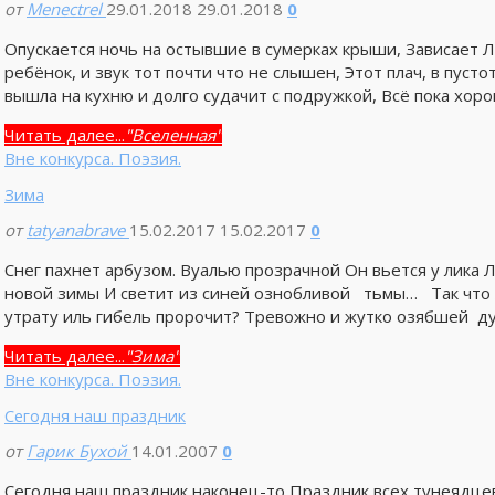
от
Menectrel
29.01.2018
29.01.2018
0
Опускается ночь на остывшие в сумерках крыши, Зависает Лу
ребёнок, и звук тот почти что не слышен, Этот плач, в пуст
вышла на кухню и долго судачит с подружкой, Всё пока хоро
Читать далее...
"Вселенная"
Вне конкурса. Поэзия.
Зима
от
tatyanabrave
15.02.2017
15.02.2017
0
Снег пахнет арбузом. Вуалью прозрачной Он вьется у лика 
новой зимы И светит из синей ознобливой тьмы… Так что 
утрату иль гибель пророчит? Тревожно и жутко озябшей душ
Читать далее...
"Зима"
Вне конкурса. Поэзия.
Сегодня наш праздник
от
Гарик Бухой
14.01.2007
0
Сегодня наш праздник наконец-то Праздник всех тунеядцев