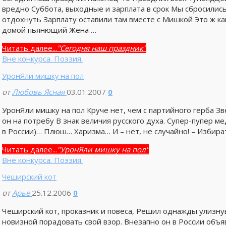
вредно Суббота, выходные и зарплата в срок Мы сбросилис
отдохнуть Зарплату оставили там вместе с Мишкой Это ж ка
домой пьянющий Жена …
Читать далее...
"Сегодня наш праздник"
Вне конкурса. Поэзия.
УронЯли мишку на пол
от
Любовь Ясная
03.01.2007
0
УронЯли мишку на пол Круче нет, чем с партийного герба Зве
он на потребу В знак величия русского духа. Супер-пупер ме
в России)… Плюш… Харизма… И – нет, не случайно! – Избира
Читать далее...
"УронЯли мишку на пол"
Вне конкурса. Поэзия.
Чеширский кот
от
Арье
25.12.2006
0
Чеширский кот, проказник и повеса, Решил однажды улизну
новизной порадовать свой взор. Внезапно он в России объя