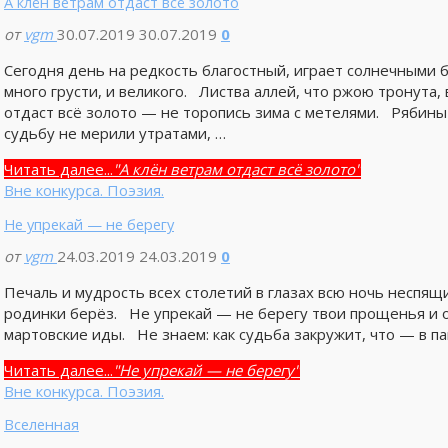
А клён ветрам отдаст всё золото
от
vgm
30.07.2019
30.07.2019
0
Сегодня день на редкость благостный, играет солнечными б
много грусти, и великого. Листва аллей, что ржою тронута,
отдаст всё золото — не торопись зима с метелями. Рябины
судьбу не мерили утратами, …
Читать далее...
"А клён ветрам отдаст всё золото"
Вне конкурса. Поэзия.
Не упрекай — не берегу
от
vgm
24.03.2019
24.03.2019
0
Печаль и мудрость всех столетий в глазах всю ночь неспящ
родинки берёз. Не упрекай — не берегу твои прощенья и о
мартовские иды. Не знаем: как судьба закружит, что — в п
Читать далее...
"Не упрекай — не берегу"
Вне конкурса. Поэзия.
Вселенная