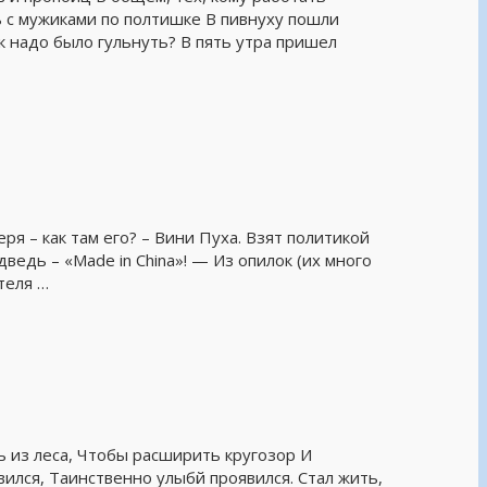
ь с мужиками по полтишке В пивнуху пошли
к надо было гульнуть? В пять утра пришел
ря – как там его? – Вини Пуха. Взят политикой
дведь – «Made in China»! — Из опилок (их много
теля …
ь из леса, Чтобы расширить кругозор И
вился, Таинственно улыбй проявился. Стал жить,