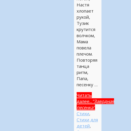
Настя
хлопает
рукой,
Тузик
крутится
волчком,
Мама
повела
плечом.
Повторяя
танца
ритм,
Папа,
песенку …
Читать
далее...
"Заводная
песенка"
Стихи
,
Стихи для
детей
,