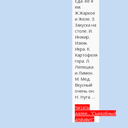
Еда. ее я
ем.
Ж.Жаркое
и Желе. З.
Закуска на
столе. И.
Инжир.
Изюм.
Икра. К.
Картофеля
гора. Л.
Лепешка
и Лимон.
М. Мед.
Вкусный
очень он.
Н. Нуга. …
Читать
далее...
"Съедобный
алфавит"