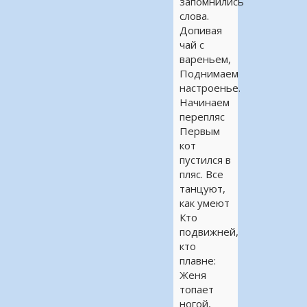
запомнились
слова.
Допивая
чай с
вареньем,
Поднимаем
настроенье.
Начинаем
перепляс
Первым
кот
пустился в
пляс. Все
танцуют,
как умеют
Кто
подвижней,
кто
плавне:
Женя
топает
ногой,