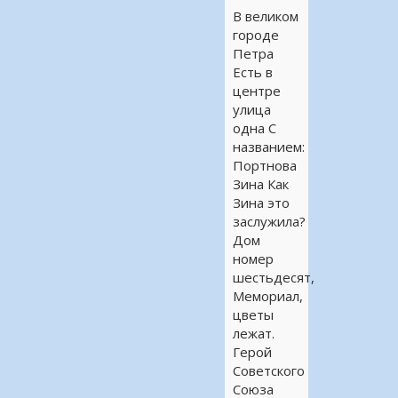
В великом
городе
Петра
Есть в
центре
улица
одна С
названием:
Портнова
Зина Как
Зина это
заслужила?
Дом
номер
шестьдесят,
Мемориал,
цветы
лежат.
Герой
Советского
Союза