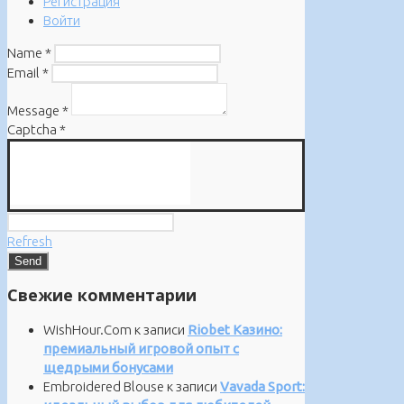
Регистрация
Войти
Name
*
Email
*
Message
*
Captcha
*
Refresh
Свежие комментарии
WishHour.Com
к записи
Riobet Казино:
премиальный игровой опыт с
щедрыми бонусами
Embroidered Blouse
к записи
Vavada Sport: