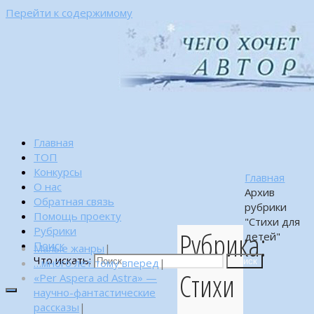
Перейти к содержимому
Главная
ТОП
Конкурсы
Главная
О нас
Архив
Обратная связь
рубрики
Помощь проекту
"Стихи для
Рубрики
Рубрика:
детей"
Поиск
Малые жанры
|
Что искать:
…много лет тому вперед
|
Поиск
Стихи
«Per Aspera ad Astra» —
научно-фантастические
рассказы
|