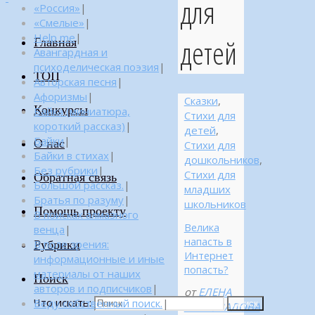
для
«Россия»
|
«Смелые»
|
Help me
|
детей
Главная
Авангардная и
психоделическая поэзия
|
ТОП
Авторская песня
|
Афоризмы
|
Сказки
,
Конкурсы
Байка (миниатюра,
Стихи для
короткий рассказ)
|
детей
,
Байки
|
О нас
Стихи для
Байки в стихах
|
дошкольников
,
Без рубрики
|
Стихи для
Обратная связь
Большой рассказ.
|
младших
Братья по разуму
|
школьников
Помощь проекту
В поисках алмазного
Велика
венца
|
напасть в
Рубрики
В поле зрения:
Интернет
информационные и иные
попасть?
материалы от наших
Поиск
авторов и подписчиков
|
от
ЕЛЕНА
Что искать:
Веду собственный поиск.
|
Поиск
ШАПОВАЛОВА