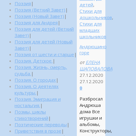
Поэзия
|
детей
,
Поэзия (Ветхий Завет)
|
Стихи для
Поэзия (Новый Завет)
|
дошкольников
,
Поэзия для Андрея
|
Стихи для
Поэзия для детей (Ветхий
младших
Завет)
|
школьников
Поэзия для детей (Новый
Андрюшино
Завет)
|
горе
Поэзия от шести и старше
|
Поэзия. Детское.
|
от
ЕЛЕНА
Поэзия. Жизнь, смерть,
ШАПОВАЛОВА
судьба.
|
27.12.2020
Поэзия. О городах
|
27.12.2020
Поэзия. О деятелях
0
культуры.
|
Разбросал
Поэзия. Эмиграция и
Андрюша
ностальгия.
|
дома Все
Поэмы, циклы
игрушки и
стихотворений
|
альбомы,
Поэтические переводы
|
Конструкторы,
Приветствия в прозе
|