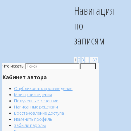
Навигация
по
записям
1
2
3
…
183
Что искать:
Поиск
Кабинет автора
Опубликовать произведение
Мои произведения
Полученные рецензии
Написанные рецензии
Восстановление доступа
Изменить профиль
Забыли пароль?