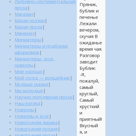
Любовно-сентиментальная
Пряник,
проза
|
бублик и
Магазин
|
печенье
Малая поэзия
|
Лежали
Малая проза
|
вечером,
Манекен
|
скучая В
Миниатюры
|
ожиданье
Миниатюры и подборки
время чая.
афоризмов
|
Разговор
Миниатюры, эссе,
заводит
новеллы
|
Бублик:
Мне хорошо
|
-Я,
Мой сосед — волшебник
|
пожалуй,
Мудрые сказки
|
самый
Мы молодые
|
круглый,
Научно-популярная проза
|
Самый
Наш взгляд
|
хрусткий
Новеллы
|
и
Новеллы и эссе
|
приятный!
Новогодняя лирика
|
Вкусный
Новогодняя поэзия
|
я, и
Новогодняя проза
|