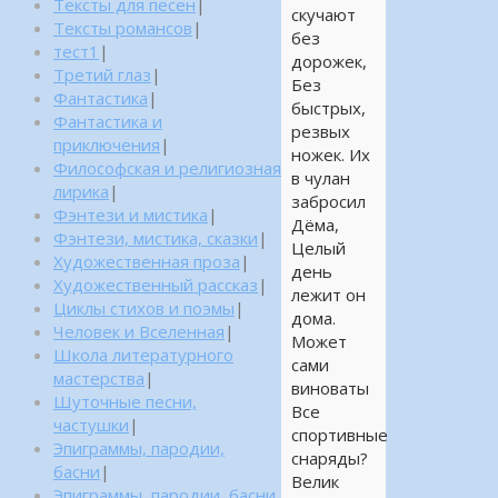
Тексты для песен
|
скучают
Тексты романсов
|
без
тест1
|
дорожек,
Третий глаз
|
Без
Фантастика
|
быстрых,
Фантастика и
резвых
приключения
|
ножек. Их
Философская и религиозная
в чулан
лирика
|
забросил
Фэнтези и мистика
|
Дёма,
Фэнтези, мистика, сказки
|
Целый
Художественная проза
|
день
Художественный рассказ
|
лежит он
Циклы стихов и поэмы
|
дома.
Человек и Вселенная
|
Может
Школа литературного
сами
мастерства
|
виноваты
Шуточные песни,
Все
частушки
|
спортивные
Эпиграммы, пародии,
снаряды?
басни
|
Велик
Эпиграммы, пародии, басни,