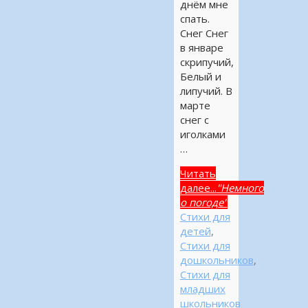
днём мне
спать.
Снег Снег
в январе
скрипучий,
Белый и
липучий. В
марте
снег с
иголками
…
Читать
далее...
"Немного
о погоде"
Стихи для
детей
,
Стихи для
дошкольников
,
Стихи для
младших
школьников