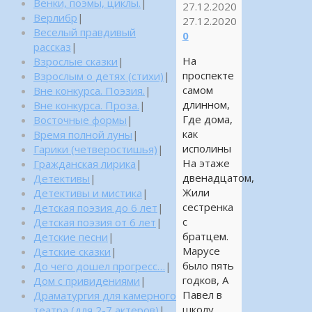
Венки, поэмы, циклы.
|
27.12.2020
Верлибр
|
27.12.2020
Веселый правдивый
0
рассказ
|
На
Взрослые сказки
|
проспекте
Взрослым о детях (стихи)
|
самом
Вне конкурса. Поэзия.
|
длинном,
Вне конкурса. Проза.
|
Где дома,
Восточные формы
|
как
Время полной луны
|
исполины
Гарики (четверостишья)
|
На этаже
Гражданская лирика
|
двенадцатом,
Детективы
|
Жили
Детективы и мистика
|
сестренка
Детская поэзия до 6 лет
|
с
Детская поэзия от 6 лет
|
братцем.
Детские песни
|
Марусе
Детские сказки
|
было пять
До чего дошел прогресс…
|
годков, А
Дом с привидениями
|
Павел в
Драматургия для камерного
школу
театра (для 2-7 актеров)
|