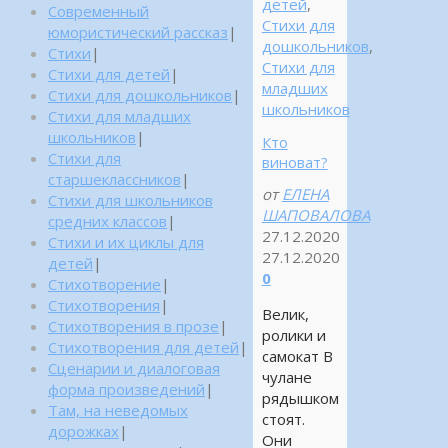
детей
,
Современный
Стихи для
юмористический рассказ
|
дошкольников
,
Стихи
|
Стихи для
Стихи для детей
|
младших
Стихи для дошкольников
|
школьников
Стихи для младших
школьников
|
Кто
Стихи для
виноват?
старшеклассников
|
от
ЕЛЕНА
Стихи для школьников
ШАПОВАЛОВА
средних классов
|
27.12.2020
Стихи и их циклы для
27.12.2020
детей
|
0
Стихотворение
|
Стихотворения
|
Велик,
Стихотворения в прозе
|
ролики и
Стихотворения для детей
|
самокат В
Сценарии и диалоговая
чулане
форма произведений
|
рядышком
Там, на неведомых
стоят.
дорожках
|
Они