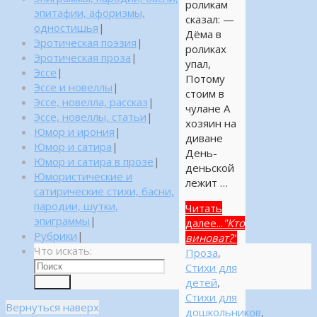
роликам
эпитафии, афоризмы,
сказал: —
одностишья
|
Дёма в
Эротическая поэзия
|
роликах
Эротическая проза
|
упал,
Эссе
|
Потому
Эссе и новеллы
|
стоим в
Эссе, новелла, рассказ
|
чулане А
Эссе, новеллы, статьи
|
хозяин на
Юмор и ирония
|
диване
Юмор и сатира
|
День-
Юмор и сатира в прозе
|
деньской
Юмористические и
лежит …
сатирические стихи, басни,
пародии, шутки,
Читать
эпиграммы
|
далее...
"Кто
Рубрики
|
виноват?"
Что искать:
Проза
,
Стихи для
детей
,
Поиск
Стихи для
Вернуться наверх
дошкольников
,