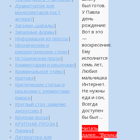
был готов.
Драматургия для
У Павла
моноспектакля (на 1
день
актера)
|
рождение:
Загадки, шарады
|
Вот в это
Западные формы
|
—
Информация из прессы
|
воскресение.
Иронические и
Ему
юмористические стихи
|
исполнится
Историческая проза
|
семь лет,
Комментарии и рецензии
|
Любил
Криминальное чтиво
|
мальчишка
Критика
|
Интернет.
Критические статьи и
Не нужны
рецензии с элементами
еда и сон,
юмора
|
Всегда
Круглый стол: заявляю
доступен
дискуссию.
|
бы был …
Крупная проза
|
КРУПНАЯ ПРОЗА:
|
Читать
Лирика
|
далее...
"Велика
Литература для