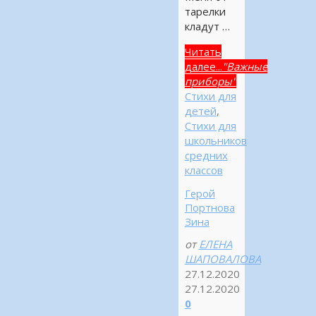
тарелки
кладут …
Читать
далее...
"Важные
приборы"
Стихи для
детей
,
Стихи для
школьников
средних
классов
Герой
Портнова
Зина
от
ЕЛЕНА
ШАПОВАЛОВА
27.12.2020
27.12.2020
0