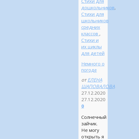
Стихи для
дошкольников
,
Стихи для
школьников
средних
классов
,
Стихи и
их циклы
для детей
Немного о
погоде
от
ЕЛЕНА
ШАПОВАЛОВА
27.12.2020
27.12.2020
0
Солнечный
зайчик.
Не могу
открыть я