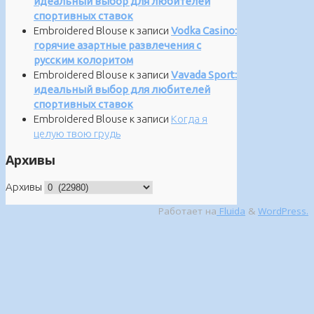
идеальный выбор для любителей
спортивных ставок
Embroidered Blouse
к записи
Vodka Casino:
горячие азартные развлечения с
русским колоритом
Embroidered Blouse
к записи
Vavada Sport:
идеальный выбор для любителей
спортивных ставок
Embroidered Blouse
к записи
Когда я
целую твою грудь
Архивы
Архивы
Работает на
Fluida
&
WordPress.