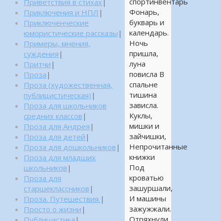
спортинвентарь
Приветствия в стихах
|
Фонарь,
Приключения и НПЛ
|
букварь и
Приключенческие
календарь.
юмористические рассказы
|
Ночь
Примеры, мнения,
пришла,
суждения
|
луна
Притчи
|
повисла В
Проза
|
спальне
Проза (художественная,
тишина
публицистическая)
|
зависла.
Проза для школьников
Куклы,
средних классов
|
мишки и
Проза для Андрея
|
зайчишки,
Проза для детей
|
Непрочитанные
Проза для дошкольников
|
книжки
Проза для младших
Под
школьников
|
кроватью
Проза для
зашуршали,
старшеклассников
|
И машины
Проза. Путешествия.
|
зажужжали.
Просто о жизни
|
Отряхнули
Публицистика
|