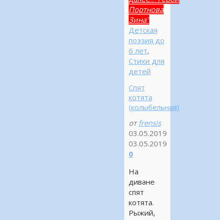
Портнова
Зина"
Детская
поэзия до
6 лет
,
Стихи для
детей
Спят
котята
(колыбельная)
от
frensis
03.05.2019
03.05.2019
0
На
диване
спят
котята.
Рыжий,