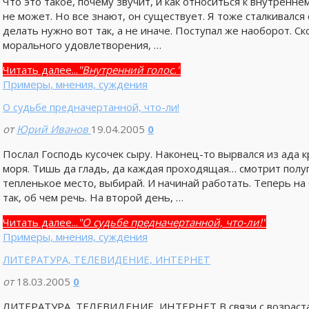
Что это такое, почему звучит, и как относиться к внутренне
не может. Но все знают, он существует. Я тоже сталкивался
делать нужно вот так, а не иначе. Поступал же наоборот. С
морального удовлетворения, …
Читать далее...
"Внутренний голос."
Примеры, мнения, суждения
О судьбе предначертанной, что-ли!
от
Юрий Иванов
19.04.2005
0
Послал Господь кусочек сыру. Наконец-то вырвался из ада 
моря. Тишь да гладь, да каждая проходящая… смотрит полуг
тепленькое место, выбирай. И начинай работать. Теперь на 
так, об чем речь. На второй день, …
Читать далее...
"О судьбе предначертанной, что-ли!"
Примеры, мнения, суждения
ЛИТЕРАТУРА, ТЕЛЕВИДЕНИЕ, ИНТЕРНЕТ
от
18.03.2005
0
ЛИТЕРАТУРА, ТЕЛЕВИДЕНИЕ, ИНТЕРНЕТ В связи с возраст