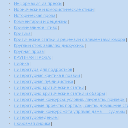
Информация из прессы
|
Иронические и юмористические стихи
|
Историческая проза
|
Комментарии и рецензии
|
Криминальное чтиво
|
Критика
|
Критические статьи и рецензии с элементами юмора
|
Круглый стол: заявляю дискуссию.
|
Крупная проза
|
КРУПНАЯ ПРОЗА:
|
Лирика
|
Литература для подростков
|
Литературная критика в поэзии
|
Литературная публицистика
|
Литературно-критические статьи
|
Литературно-критические статьи и обзоры
|
Литературные конкурсы: условия, лауреаты, призеры
|
Литературные проекты: порталы, сайты, домашние с
Литературный конкурс «Эта упрямая дама — судьба»
|
Литературоведение.
|
Любовная лирика
|