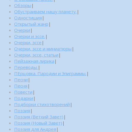
Обзоры
|
Обустраиваем нашу планету.
|
Одностишия
|
Открытый жанр
|
Очерки
|
Очерки и эссе.
|
Очерки, эссе
|
Очерки, эссе и миниатюры
|
Очерки, эссе, статьи
|
Пейзажная лирика
|
Переводы.
|
ПЕрцовка. Пародии и Эпиграммы.
|
Песни
|
Песня
|
Повести
|
Подарки
|
Подборки стихотворений
|
Поэзия
|
Поэзия (Ветхий Завет)
|
Поэзия (Новый Завет)
|
Поэзия для Андрея
|