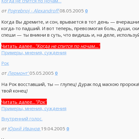
Когда не спится по ночам…
от
Pogrebnoj - Alexandroff
08.05.2005
0
Когда Вы дремите, и сон, врывается в тот день — вчерашн
когда-то падший. И вот теперь, превозмогая боль, души, ск
спеши — ты вникни в суть, что видишь и, на деле, использу
Читать далее...
"Когда не спится по ночам…"
Примеры, мнения, суждения
Рок
от
Лермонт'
05.05.2005
0
На Рок восставший, ты — глупец! Дурак под маскою пророка!
твой конец!
Читать далее...
"Рок"
Примеры, мнения, суждения
Внутренний голос.
от
Юрий Иванов
19.04.2005
0