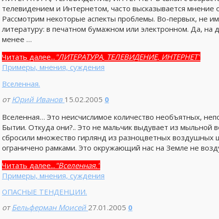
телевидением и Интернетом, часто высказывается мнение 
Рассмотрим некоторые аспекты проблемы. Во-первых, не им
литературу: в печатном бумажном или электронном. Да, на 
менее …
Читать далее...
"ЛИТЕРАТУРА, ТЕЛЕВИДЕНИЕ, ИНТЕРНЕТ"
Примеры, мнения, суждения
Вселенная.
от
Юрий Иванов
15.02.2005
0
Вселенная… Это неисчислимое количество необъятных, не
Бытии. Откуда они?.. Это не мальчик выдувает из мыльной 
сбросили множество гирлянд из разноцветных воздушных ш
ограничено рамками. Это окружающий нас на Земле не возду
Читать далее...
"Вселенная."
Примеры, мнения, суждения
ОПАСНЫЕ ТЕНДЕНЦИИ.
от
Бельферман Моисей
27.01.2005
0