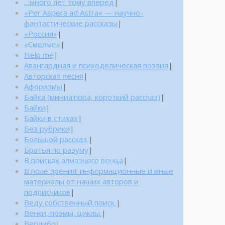
…много лет тому вперед
|
«Per Aspera ad Astra» — научно-
фантастические рассказы
|
«Россия»
|
«Смелые»
|
Help me
|
Авангардная и психоделическая поэзия
|
Авторская песня
|
Афоризмы
|
Байка (миниатюра, короткий рассказ)
|
Байки
|
Байки в стихах
|
Без рубрики
|
Большой рассказ.
|
Братья по разуму
|
В поисках алмазного венца
|
В поле зрения: информационные и иные
материалы от наших авторов и
подписчиков
|
Веду собственный поиск.
|
Венки, поэмы, циклы.
|
Верлибр
|