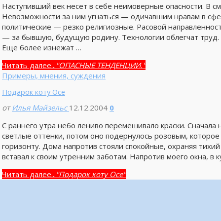
Наступивший век несет в себе неимоверные опасности. В с
Невозможности за ним угнаться — одичавшим нравам в сфе
политические — резко религиозные. Расовой направленнос
— за бывшую, будущую родину. Технологии облегчат труд. 
Еще более изнежат …
Читать далее...
"ОПАСНЫЕ ТЕНДЕНЦИИ."
Примеры, мнения, суждения
Подарок коту Осе
от
Илья Майзельс
12.12.2004
0
С раннего утра небо лениво перемешивало краски. Сначала 
светлые оттенки, потом оно подернулось розовым, которое
горизонту. Дома напротив стояли спокойные, охраняя тихий 
вставал к своим утренним заботам. Напротив моего окна, в 
Читать далее...
"Подарок коту Осе"