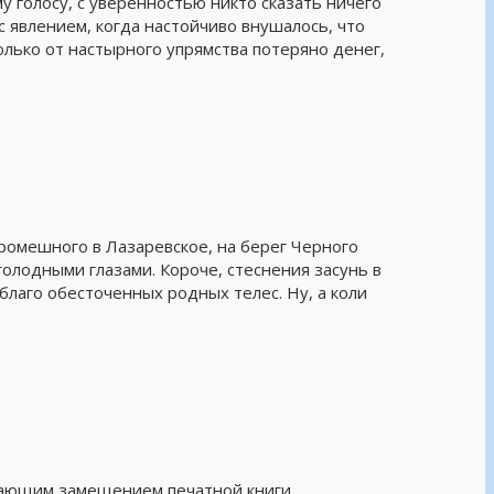
му голосу, с уверенностью никто сказать ничего
 с явлением, когда настойчиво внушалось, что
колько от настырного упрямства потеряно денег,
кромешного в Лазаревское, на берег Черного
олодными глазами. Короче, стеснения засунь в
благо обесточенных родных телес. Ну, а коли
ающим замещением печатной книги