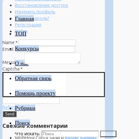
Восстановление доступа
Изменить профиль
Главная
Забыли пароль?
Регистрация
Войти
ТОП
Name
*
Конкурсы
Email
*
Message
*
О нас
Captcha
*
Обратная связь
Помощь проекту
Refresh
Рубрики
Поиск
Свежие комментарии
Что искать:
Поиск
WishHour.Com
к записи
Riobet Казино: