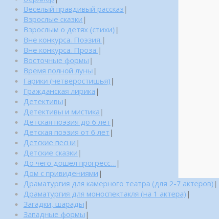
Веселый правдивый рассказ
|
Взрослые сказки
|
Взрослым о детях (стихи)
|
Вне конкурса. Поэзия.
|
Вне конкурса. Проза.
|
Восточные формы
|
Время полной луны
|
Гарики (четверостишья)
|
Гражданская лирика
|
Детективы
|
Детективы и мистика
|
Детская поэзия до 6 лет
|
Детская поэзия от 6 лет
|
Детские песни
|
Детские сказки
|
До чего дошел прогресс…
|
Дом с привидениями
|
Драматургия для камерного театра (для 2-7 актеров)
|
Драматургия для моноспектакля (на 1 актера)
|
Загадки, шарады
|
Западные формы
|