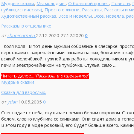
Мудрые сказки
,
Мы молодые
,
О большой прозе.
,
Повести
,
публицистическая)
,
Просто о жизни
,
Рассказы
,
Рассказы и 
Художественный рассказ
,
Эссе и новеллы
,
Эссе, новелла, рас
Рассказы в отшельнике
от
shuninarmen
27.12.2020
27.12.2020
0
Коля Коля В тот день мужики собрались в слесарке: прост
верстаками с закреплёнными тисками на них; большим шкафо
всякой мелочёвкой, нужной для работы; холодильником в у
печи и электрочайником на тумбочке. Стулья, само …
Читать далее...
"Рассказы в отшельнике"
Мудрые сказки
Сказка для взрослых.
от
ydan
10.05.2005
0
Снег падает с неба, окутывает землю белым покровом. Стоят
белом, словно клубника со сливками. Они сидят дома в тепле
В этом году в моде розовый, его будет больше всего. Ками