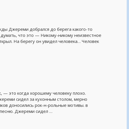
жды Джереми добрался до берега какого-то
ал думать, что это — Никому-никому неизвестное
открыл. На берегу он увидел человека… Человек
к, — это когда хорошему человеку плохо.
жереми сидел за кухонным столом, мерно
ков доносились рок-н-рольные мотивы. в
 песню. Джереми сидел …