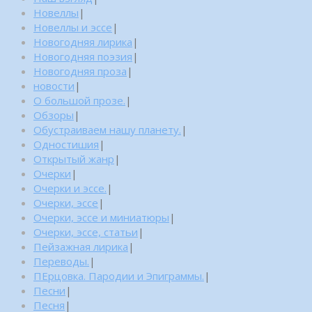
Новеллы
|
Новеллы и эссе
|
Новогодняя лирика
|
Новогодняя поэзия
|
Новогодняя проза
|
новости
|
О большой прозе.
|
Обзоры
|
Обустраиваем нашу планету.
|
Одностишия
|
Открытый жанр
|
Очерки
|
Очерки и эссе.
|
Очерки, эссе
|
Очерки, эссе и миниатюры
|
Очерки, эссе, статьи
|
Пейзажная лирика
|
Переводы.
|
ПЕрцовка. Пародии и Эпиграммы.
|
Песни
|
Песня
|