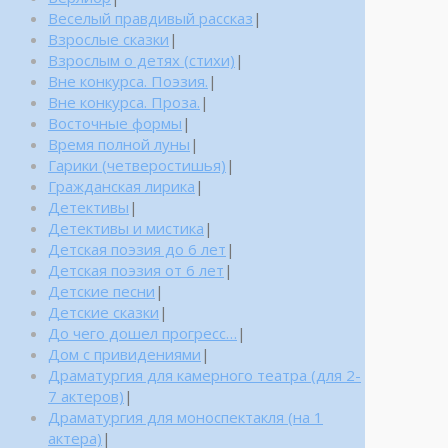
Веселый правдивый рассказ
|
Взрослые сказки
|
Взрослым о детях (стихи)
|
Вне конкурса. Поэзия.
|
Вне конкурса. Проза.
|
Восточные формы
|
Время полной луны
|
Гарики (четверостишья)
|
Гражданская лирика
|
Детективы
|
Детективы и мистика
|
Детская поэзия до 6 лет
|
Детская поэзия от 6 лет
|
Детские песни
|
Детские сказки
|
До чего дошел прогресс…
|
Дом с привидениями
|
Драматургия для камерного театра (для 2-
7 актеров)
|
Драматургия для моноспектакля (на 1
актера)
|