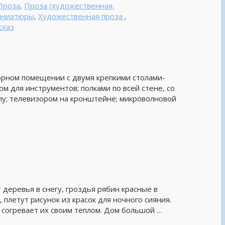
Проза
,
Проза (художественная,
миниатюры
,
Художественная проза
,
сказ
орном помещении с двумя крепкими столами-
м для инструментов; полками по всей стене, со
глу; телевизором на кронштейне; микроволновой
 деревья в снегу, гроздья рябин красные в
, плетут рисунок из красок для ночного сияния.
н согревает их своим теплом. Дом большой …