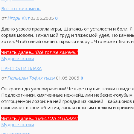
Всё тот же камень.
от
Игорь Кит
03.05.2005
0
Давно усвоив правила игры, Шатаясь от усталости и боли, Я
сорвав мозоли. Тяжел мой труд и тяжек мой удел, Но камень 
хотел, Чтоб синий океан открылся взору… Что может быть 
Читать далее...
"Всё тот же камень."
Мудрые сказки
ПРЕСТОЛ И ПЛАХА
от
Гюльшан Тофик гызы
01.05.2005
0
Он красив до умопомрачения! Четыре гнутые ножки в виде 
Подлокот-ники, смягченные нежнейшими небесно-голубым с
отягощенной лозой: на ней гроздья из камней – кабашонов 
принимает в свои объятия, лаская нежным шелком и прижи
Читать далее...
"ПРЕСТОЛ И ПЛАХА"
Мудрые сказки