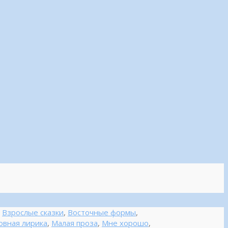
,
Взрослые сказки
,
Восточные формы
,
вная лирика
,
Малая проза
,
Мне хорошо
,