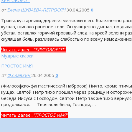
КРУГОВОРОТ
от
Елена ШУВАЕВА-ПЕТРОСЯН
30.04.2005
0
Травы, кустарники, деревья мелькали в его болезненно рас
кусало, щипало раненое тело. Он учащенно дышал, но дыха
убегал, оставляя горячий кровавый след на яркой зелени ра
скулящая боль, разливаясь слабостью по всему измодженно
Читать далее...
"КРУГОВОРОТ"
Мудрые сказки
ПРОСТОЕ ИМЯ
от
Ф.Славкин
26.04.2005
0
(Философско-фантастический набросок) Ничто, кроме птичь
кущах. Святой Пётр тихо прошёл через рощицу и осторожно
беседа Иисуса с Господом. Святой Пётр так же тихо вернулс
продолжался: — Твоя воля была, Господи, …
Читать далее...
"ПРОСТОЕ ИМЯ"