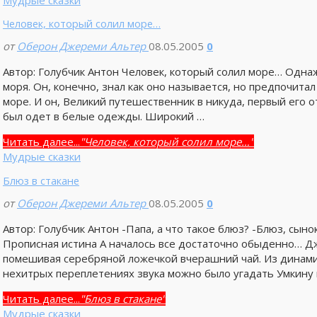
Мудрые сказки
Человек, который солил море…
от
Оберон Джереми Альтер
08.05.2005
0
Автор: Голубчик Антон Человек, который солил море… Одна
моря. Он, конечно, знал как оно называется, но предпочит
море. И он, Великий путешественник в никуда, первый его 
был одет в белые одежды. Широкий …
Читать далее...
"Человек, который солил море…"
Мудрые сказки
Блюз в стакане
от
Оберон Джереми Альтер
08.05.2005
0
Автор: Голубчик Антон -Папа, а что такое блюз? -Блюз, сыно
Прописная истина А началось все достаточно обыденно… Д
помешивая серебряной ложечкой вчерашний чай. Из динами
нехитрых переплетениях звука можно было угадать Умкину
Читать далее...
"Блюз в стакане"
Мудрые сказки