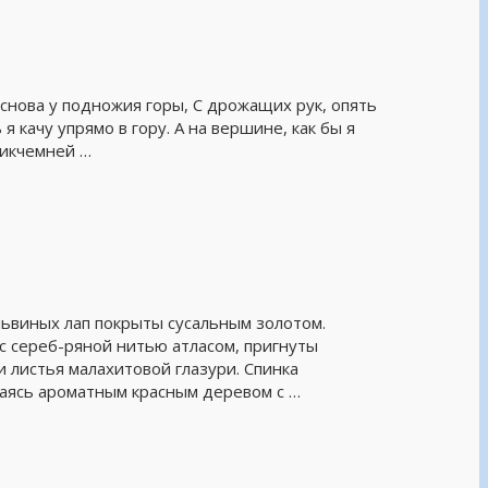
 снова у подножия горы, С дрожащих рук, опять
я качу упрямо в гору. А на вершине, как бы я
никчемней …
львиных лап покрыты сусальным золотом.
 сереб-ряной нитью атласом, пригнуты
и листья малахитовой глазури. Спинка
маясь ароматным красным деревом с …