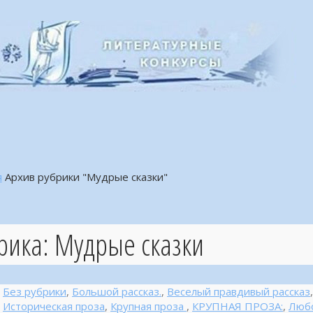
я
Архив рубрики "Мудрые сказки"
рика:
Мудрые сказки
Без рубрики
,
Большой рассказ.
,
Веселый правдивый рассказ
Историческая проза
,
Крупная проза
,
КРУПНАЯ ПРОЗА:
,
Любо