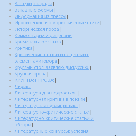
Загадки, шарады
|
Западные формы
|
Информация из прессы
|
Иронические и юмористические стихи
|
Историческая проза
|
Комментарии и рецензии
|
Криминальное чтиво
|
Критика
|
Критические статьи и рецензии с
элементами юмора
|
Круглый стол: заявляю дискуссию.
|
Крупная проза
|
КРУПНАЯ ПРОЗА:
|
Лирика
|
Литература для подростков
|
Литературная критика в поэзии
|
Литературная публицистика
|
Литературно-критические статьи
|
Литературно-критические статьи и
обзоры
|
Литературные конкурсы: условия,