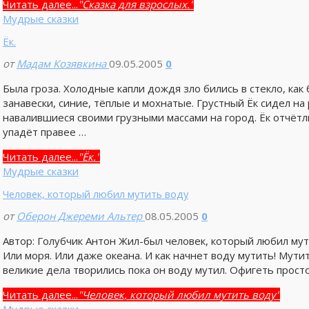
Читать далее...
"Сказка для взрослых."
Мудрые сказки
Ёк.
от
Мадам Козявкина
09.05.2005
0
Была гроза. Холодные капли дождя зло бились в стекло, как 
занавески, синие, тёплые и мохнатые. Грустный Ёк сидел на
навалившиеся своими грузными массами на город. Ёк отчётли
упадёт правее …
Читать далее...
"Ёк."
Мудрые сказки
Человек, который любил мутить воду
от
Оберон Джереми Альтер
08.05.2005
0
Автор: Голубчик Антон Жил-был человек, который любил мут
Или моря. Или даже океана. И как начнет воду мутить! Мути
великие дела творились пока он воду мутил. Офигеть просто
Читать далее...
"Человек, который любил мутить воду"