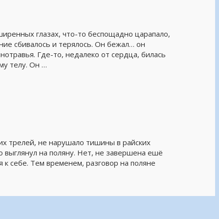
ширенных глазах, что-то беспощадно царапало,
ние сбивалось и терялось. Он бежал… он
знотравья. Где-то, недалеко от сердца, билась
му телу. Он …
их трелей, не нарушало тишины в райских
 выглянул на поляну. Нет, не завершена ешё
я к себе. Тем временем, разговор на поляне