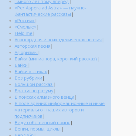
…много лет тому вперед
|
«Per Aspera ad Astra» — научно-
фантастические рассказы
|
«Россия»
|
«Смелые»
|
Help me
|
Авангардная и психоделическая поэзия
|
Авторская песня
|
Афоризмы
|
Байка (миниатюра, короткий рассказ)
|
Байки
|
Байки в стихах
|
Без рубрики
|
Большой рассказ.
|
Братья по разуму
|
В поисках алмазного венца
|
В поле зрения: информационные и иные
материалы от наших авторов и
подписчиков
|
Веду собственный поиск.
|
Венки, поэмы, циклы.
|
Верлибр
|