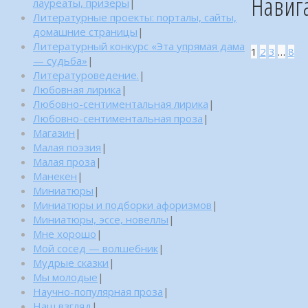
Навиг
лауреаты, призеры
|
Литературные проекты: порталы, сайты,
домашние страницы
|
Литературный конкурс «Эта упрямая дама
1
2
3
…
8
— судьба»
|
Литературоведение.
|
Любовная лирика
|
Любовно-сентиментальная лирика
|
Любовно-сентиментальная проза
|
Магазин
|
Малая поэзия
|
Малая проза
|
Манекен
|
Миниатюры
|
Миниатюры и подборки афоризмов
|
Миниатюры, эссе, новеллы
|
Мне хорошо
|
Мой сосед — волшебник
|
Мудрые сказки
|
Мы молодые
|
Научно-популярная проза
|
Наш взгляд
|