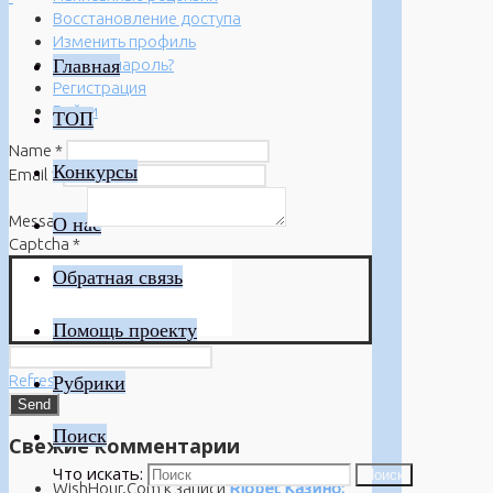
Восстановление доступа
Изменить профиль
Главная
Забыли пароль?
Регистрация
Войти
ТОП
Name
*
Конкурсы
Email
*
Message
*
О нас
Captcha
*
Обратная связь
Помощь проекту
Refresh
Рубрики
Поиск
Свежие комментарии
Что искать:
Поиск
WishHour.Com
к записи
Riobet Казино: