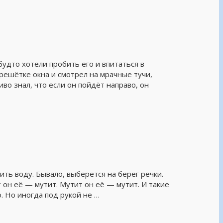
будто хотели пробить его и впитаться в
 решётке окна и смотрел на мрачные тучи,
во знал, что если он пойдёт направо, он
ить воду. Бывало, выберется на берег речки.
т он её — мутит. Мутит он её — мутит. И такие
. Но иногда под рукой не …