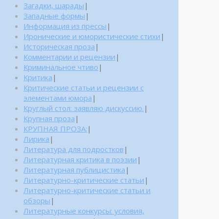
Загадки, шарады
|
Западные формы
|
Информация из прессы
|
Иронические и юмористические стихи
|
Историческая проза
|
Комментарии и рецензии
|
Криминальное чтиво
|
Критика
|
Критические статьи и рецензии с
элементами юмора
|
Круглый стол: заявляю дискуссию.
|
Крупная проза
|
КРУПНАЯ ПРОЗА:
|
Лирика
|
Литература для подростков
|
Литературная критика в поэзии
|
Литературная публицистика
|
Литературно-критические статьи
|
Литературно-критические статьи и
обзоры
|
Литературные конкурсы: условия,