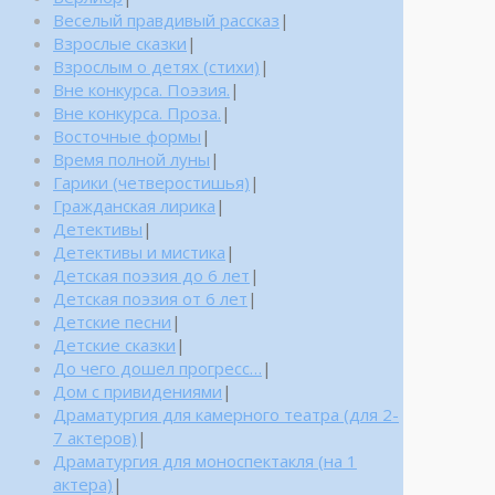
Веселый правдивый рассказ
|
Взрослые сказки
|
Взрослым о детях (стихи)
|
Вне конкурса. Поэзия.
|
Вне конкурса. Проза.
|
Восточные формы
|
Время полной луны
|
Гарики (четверостишья)
|
Гражданская лирика
|
Детективы
|
Детективы и мистика
|
Детская поэзия до 6 лет
|
Детская поэзия от 6 лет
|
Детские песни
|
Детские сказки
|
До чего дошел прогресс…
|
Дом с привидениями
|
Драматургия для камерного театра (для 2-
7 актеров)
|
Драматургия для моноспектакля (на 1
актера)
|