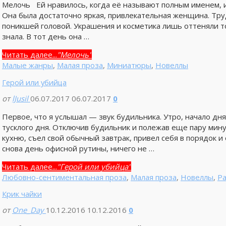
Мелочь Ей нравилось, когда её называют полным именем, и 
Она была достаточно яркая, привлекательная женщина. Труд
поникшей головой. Украшения и косметика лишь оттеняли то
знала. В тот день она …
Читать далее...
"Мелочь"
Малые жанры
,
Малая проза
,
Миниатюры
,
Новеллы
Герой или убийца
от
lJusil
06.07.2017
06.07.2017
0
Первое, что я услышал — звук будильника. Утро, начало дн
тусклого дня. Отключив будильник и полежав еще пару мину
кухню, съел свой обычный завтрак, привел себя в порядок и
снова день офисной рутины, ничего не …
Читать далее...
"Герой или убийца"
Любовно-сентиментальная проза
,
Малая проза
,
Новеллы
,
Ра
Крик чайки
от
One_Day
10.12.2016
10.12.2016
0