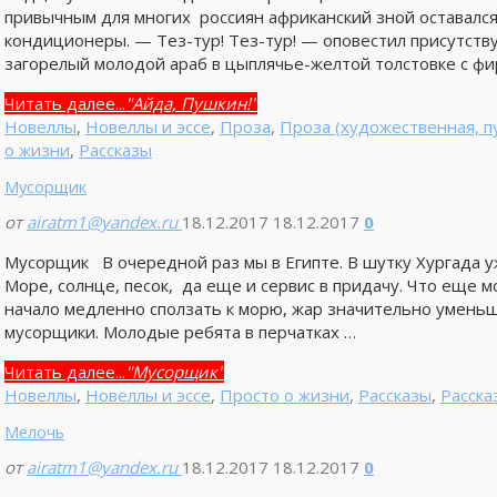
привычным для многих россиян африканский зной оставался
кондиционеры. — Тез-тур! Тез-тур! — оповестил присутст
загорелый молодой араб в цыплячье-желтой толстовке с ф
Читать далее...
"Айда, Пушкин!"
Новеллы
,
Новеллы и эссе
,
Проза
,
Проза (художественная, п
о жизни
,
Рассказы
Мусорщик
от
airatm1@yandex.ru
18.12.2017
18.12.2017
0
Мусорщик В очередной раз мы в Египте. В шутку Хургада уж
Море, солнце, песок, да еще и сервис в придачу. Что еще 
начало медленно сползать к морю, жар значительно уменьш
мусорщики. Молодые ребята в перчатках …
Читать далее...
"Мусорщик"
Новеллы
,
Новеллы и эссе
,
Просто о жизни
,
Рассказы
,
Расска
Мелочь
от
airatm1@yandex.ru
18.12.2017
18.12.2017
0