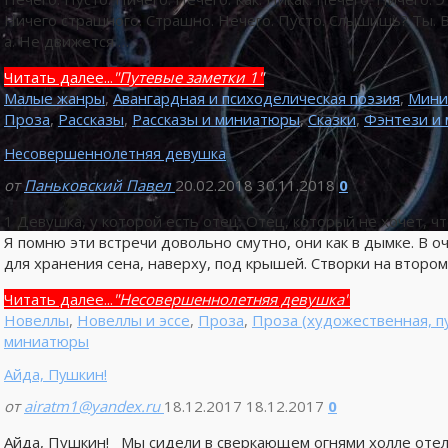
Ничего страшного. Страшно. Нечего. Пусто. Слышишь? Ты. 
а. Не движется …
Читать далее...
"Путевые заметки 1"
Малые жанры
,
Авангардная и психоделическая поэзия
,
Мини
Проза
,
Рассказы
,
Рассказы и миниатюры
,
Сказки
,
Фэнтези и 
Несовершеннолетняя девушка
от
Паньковский Павел
20.02.2018
30.11.2018
0
1 Девушка, у которой есть отец. Отец, который не хочет, ч
Я помню эти встречи довольно смутно, они как в дымке. В 
для хранения сена, наверху, под крышей. Створки на втором
Читать далее...
"Несовершеннолетняя девушка"
Новеллы
,
Новеллы и эссе
,
Проза
,
Проза (художественная, п
миниатюры
Айда, Пушкин!
от
airatm1@yandex.ru
18.12.2017
18.12.2017
0
Айда, Пушкин! Мы сидели в сверкающем огнями холле отел