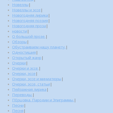
Новеллы
|
Новеллы и эссе
|
Новогодняя лирика
|
Новогодняя поэзия
|
Новогодняя проза
|
новости
|
О большой прозе.
|
Обзоры
|
Обустраиваем нашу планету.
|
Одностишия
|
Открытый жанр
|
Очерки
|
Очерки и эссе.
|
Очерки, эссе
|
Очерки, эссе и миниатюры
|
Очерки, эссе, статьи
|
Пейзажная лирика
|
Переводы.
|
ПЕрцовка. Пародии и Эпиграммы.
|
Песни
|
Песня
|