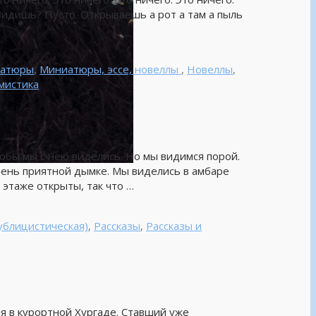
Видишь? Пусто. Открываешь а рот а там а пыль
атюры
,
Миниатюры, эссе, новеллы
,
Новеллы
,
мистика
тобы мы с нею виделись. Но мы видимся порой.
очень приятной дымке. Мы виделись в амбаре
 этаже открыты, так что …
ублицистическая)
,
Рассказы
,
Рассказы и
я в курортной Хургаде. Ставший уже