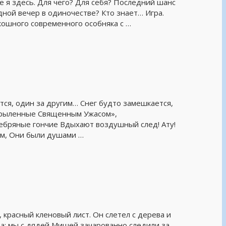
же я здесь. Для чего? Для себя? Последний шанс
дной вечер в одиночестве? Кто знает… Игра.
кошного современного особняка с …
ся, один за другим… Снег будто замешкается,
Окрыленные Священным Ужасом»,
ребряные гончие Вдыхают воздушный след! Ату!
ом, Они были душами …
расный кленовый лист. Он слетел с дерева и
а; мы с дядей Мишей зачарованно следили за