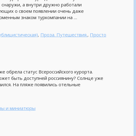
 снаружи, а внутри дружно работали
вующих о своем появлении очень даже
ирменным знаком туркомпании на …
ублицистическая)
,
Проза. Путешествия.
,
Просто
е обрела статус Всероссийского курорта.
может быть доступней россиянину? Солнце уже
ился. На пляже появились отельные
зы и миниатюры