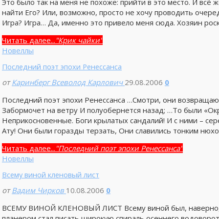
Это было так на меня не похоже: прийти в это место. И всё 
найти Его? Или, возможно, просто не хочу проводить очере
Игра? Игра… Да, именно это привело меня сюда. Хозяин рос
Читать далее...
"Крик чайки"
Новеллы
Последний поэт эпохи Ренессанса
от
Каринберг Всеволод Карлович
29.08.2006
0
Последний поэт эпохи Ренессанса …Смотри, они возвращают
Забормочет на ветру И полуобернется назад; …То были «
Неприкосновенные. Боги крылатых сандалий! И с ними – се
Ату! Они были горазды терзать, Они славились тонким нюх
Читать далее...
"Последний поэт эпохи Ренессанса"
Новеллы
Всему виной кленовый лист
от
Вадим Чирков
10.08.2006
0
ВСЕМУ ВИНОЙ КЛЕНОВЫЙ ЛИСТ Всему виной был, наверно, к
планером стал писать широкую спираль осеннего водоворот