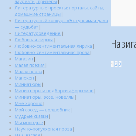
лауреаты, призеры
|
Литературные проекты: порталы, сайты,
домашние страницы
|
Литературный конкурс «Эта упрямая дама
— судьба»
|
Литературоведение.
|
Навиг
Любовная лирика
|
Любовно-сентиментальная лирика
|
Любовно-сентиментальная проза
|
Магазин
|
1
2
3
Малая поэзия
|
Малая проза
|
Манекен
|
Миниатюры
|
Миниатюры и подборки афоризмов
|
Миниатюры, эссе, новеллы
|
Мне хорошо
|
Мой сосед — волшебник
|
Мудрые сказки
|
Мы молодые
|
Научно-популярная проза
|
Наш взгляд
|