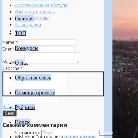
Восстановление доступа
Изменить профиль
Главная
Забыли пароль?
Регистрация
Войти
ТОП
Name
*
Конкурсы
Email
*
Message
*
О нас
Captcha
*
Обратная связь
Помощь проекту
Refresh
Рубрики
Поиск
Свежие комментарии
Что искать:
Поиск
WishHour.Com
к записи
Riobet Казино: