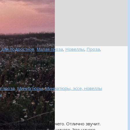
 для подростков
,
Малая проза
,
Новеллы
,
Проза
,
я проза
,
Миниатюры
,
Миниатюры, эссе, новеллы
ы
ечего. Нечего. Нечего. Нечего. Отлично звучит.
то ничего. Это ничего. Это ничего. Это ничего.