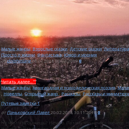
Малые жанры
,
Взрослые сказки
,
Детские сказки
,
Литература
Просто о жизни
,
Фантастика
,
Юмор и ирония
от
dolphinlane
28.07.2018
02.02.2019
0
Читать далее...
""
Малые жанры
,
Авангардная и психоделическая поэзия
,
Мала
,
Новеллы
,
Открытый жанр
,
Рассказы
,
Рассказы и миниатюр
Путевые заметки 1
от
Паньковский Павел
20.02.2018
30.11.2018
0
Ну что? Что скажешь? Нечего. Потому что нечего. Нечего. Н
Нечего. Пусто. Ничего. Нечего. Как. Никак. Нечего. Ничего. Э