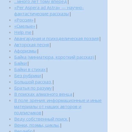
…много лет тому вперед
|
«Per Aspera ad Astra» — научно-
фантастические рассказы
|
«Россия»
|
«Смелые»
|
Help me
|
Авангардная и психоделическая поэзия
|
Авторская песня
|
Афоризмы
|
Байка (миниатюра, короткий рассказ)
|
Байки
|
Байки в стихах
|
Без рубрики
|
Большой рассказ.
|
Братья по разуму
|
В поисках алмазного венца
|
В поле зрения: информационные и иные
материалы от наших авторов и
подписчиков
|
Веду собственный поиск.
|
Венки, поэмы, циклы.
|
Верлибр
|