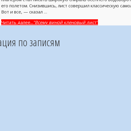
его полетом. Снизившись, лист совершил классическую само
Вот и все, — сказал …
Читать далее...
"Всему виной кленовый лист"
ация по записям