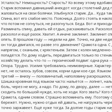
Усталость? Немощность? Старость? Ко всему этому вдобавок
Старик вспомнил давнишний анекдот: когда столетний дед 
жаловаться на свои болячки. Улыбнулся старик. Да… Куда там
Спина, вот его слабое место. Поясница. Долго стоять в накло
что потом не согнуться, не разогнуться. Беда. Вот и приход
Разминать спину, давать ей отдых, расхаживаться. Расколол,
расколол и ещё разок. Хватит. А иначе заклинит. Заклинит сп
опять. В прошлом году — недели на две. Точно, на две неде
он тогда двигался, но разве это движение? Срамота одна. С 
напрягом, с оханьем, с кряхтеньем. Затем с колен медленно-м
попадётся. По дому ходить, передвигаться только по стенам 
хозяйству делать что-то — героический подвиг: одна рука —
Опора. Трудно. Усилия требовались неимоверные. Характер н
нет, не осталось зубов, совсем, корни одни кое-где. Языком
третий — внизу — половинчатый, наполовину раскрошился, ко
Шишка кровяная под языком часто: нальётся — лопнет, нальё
боль, через не могу, а надо. По дому, по двору, далее — нет
сходить по большой нужде, хоть не ходи. Кого звать? Кого 
Срамота, одним словом. Страшно вспоминать ему. Поэтому с
бережёт. Нужно, нужно отдых ей давать, не нагружать чере
точно заржавеет. Ещё хуже тогда. За долгие годы старик на