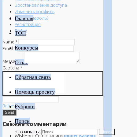
Восстановление доступа
Изменить профиль
Главная
Забыли пароль?
Регистрация
Войти
ТОП
Name
*
Конкурсы
Email
*
Message
*
О нас
Captcha
*
Обратная связь
Помощь проекту
Refresh
Рубрики
Поиск
Свежие комментарии
Что искать:
Поиск
WishHour.Com
к записи
Riobet Казино: