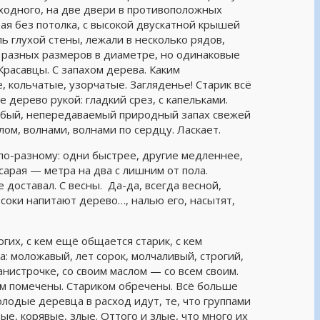
оходного, на две двери в противоположных
рая без потолка, с высокой двускатной крышей
ь глухой стены, лежали в несколько рядов,
и разных размеров в диаметре, но одинаковые
Красавцы. С запахом дерева. Каким
, кольчатые, узорчатые. Загляденье! Старик всё
 дерево рукой: гладкий срез, с капельками.
особый, непередаваемый природный запах свежей
ом, волнами, волнами по сердцу. Ласкает.
по-разному: одни быстрее, другие медленнее,
арая — метра на два с лишним от пола.
 доставал. С весны. Да-да, всегда весной,
 соки напитают дерево…, налью его, насытят,
гих, с кем ещё общается старик, с кем
: моложавый, лет сорок, молчаливый, строгий,
нистрочке, со своим маслом — со всем своим.
м помечены. Стариком обречены. Всё больше
олодые деревца в расход идут, те, что группами
вые, корявые, злые. Оттого и злые, что много их