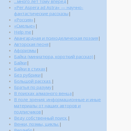
…много лет тому вперед
|
«Per Aspera ad Astra» — научно-
фантастические рассказы
|
«Россия»
|
«Смелые»
|
Help me
|
Авангардная и психоделическая поэзия
|
Авторская песня
|
Афоризмы
|
Байка (миниатюра, короткий рассказ)
|
Байки
|
Байки в стихах
|
Без рубрики
|
Большой рассказ.
|
Братья по разуму
|
В поисках алмазного венца
|
В поле зрения: информационные и иные
материалы от наших авторов и
подписчиков
|
Веду собственный поиск.
|
Венки, поэмы, циклы.
|
Верлибр
|