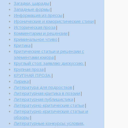
Загадки, шарады
|
Западные формы
|
Информация из прессы
|
Иронические и юмористические стихи
|
Историческая проза
|
Комментарии и рецензии
|
Криминальное чтиво
|
Критика
|
Критические статьи и рецензии с
элементами юмора
|
Круглый стол: заявляю дискуссию.
|
Крупная проза
|
КРУПНАЯ ПРОЗА:
|
Лирика
|
Литература для подростков
|
Литературная критика в поэзии
|
Литературная публицистика
|
Литературно-критические статьи
|
Литературно-критические статьи и
обзоры
|
Литературные конкурсы: условия,