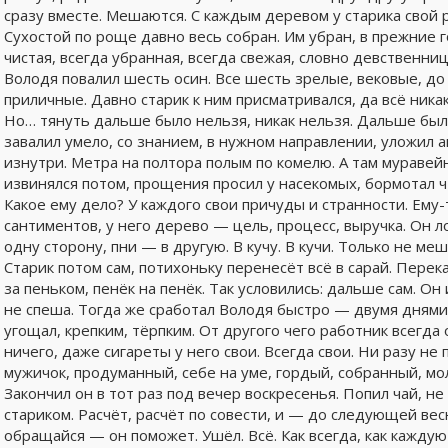
сразу вместе. Мешаются. С каждым деревом у старика свой р
Сухостой по роще давно весь собран. Им убран, в прежние 
чистая, всегда убранная, всегда свежая, словно девственниц
Володя повалил шесть осин. Все шесть зрелые, вековые, до
приличные. Давно старик к ним присматривался, да всё ник
Но… тянуть дальше было нельзя, никак нельзя. Дальше бы
завалил умело, со знанием, в нужном направлении, уложил 
изнутри. Метра на полтора полым по комелю. А там муравей
извинялся потом, прощения просил у насекомых, бормотал ч
Какое ему дело? У каждого свои причуды и странности. Ему-
сантиментов, у него дерево — цель, процесс, выручка. Он л
одну сторону, пни — в другую. В кучу. В кучи. Только не меш
Старик потом сам, потихоньку перенесёт всё в сарай. Перек
за пеньком, пенёк на пенёк. Так условились: дальше сам. Он 
не спеша. Тогда же сработал Володя быстро — двумя днями
угощал, крепким, тёрпким. От другого чего работник всегда
ничего, даже сигареты у него свои. Всегда свои. Ни разу не
мужичок, продуманный, себе на уме, гордый, собранный, мол
Закончил он в тот раз под вечер воскресенья. Попил чай, не
стариком. Расчёт, расчёт по совести, и — до следующей вес
обращайся — он поможет. Ушёл. Всё. Как всегда, как каждую 