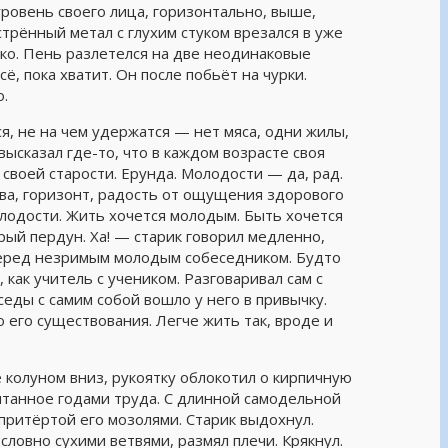
ровень своего лица, горизонтально, выше,
стрённый метал с глухим стуком врезался в уже
ко. Пень разлетелся на две неодинаковые
сё, пока хватит. Он после побьёт на чурки.
о.
ся, не на чем удержатся — нет мяса, одни жилы,
высказал где-то, что в каждом возрасте своя
 своей старости. Ерунда. Молодости — да, рад.
ива, горизонт, радость от ощущения здорового
 молодости. Жить хочется молодым. Быть хочется
рый пердун. Ха! — старик говорил медленно,
 перед незримым молодым собеседником. Будто
 как учитель с учеником. Разговаривал сам с
седы с самим собой вошло у него в привычку.
его существования. Легче жить так, вроде и
 колуном вниз, рукоятку облокотил о кирпичную
ытанное годами труда. С длинной самодельной
, притёртой его мозолями. Старик выдохнул.
словно сухими ветвями, размял плечи. Крякнул.