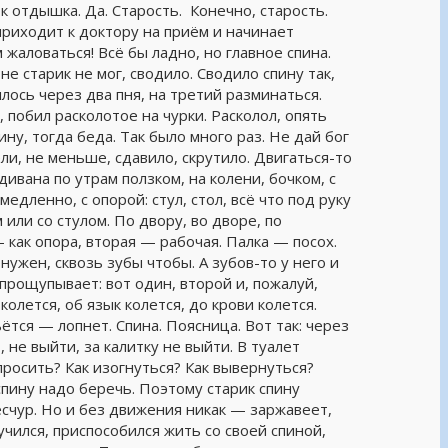
 отдышка. Да. Старость. Конечно, старость.
приходит к доктору на приём и начинает
 жаловаться! Всё бы ладно, но главное спина.
не старик не мог, сводило. Сводило спину так,
илось через два пня, на третий разминаться.
 побил расколотое на чурки. Расколол, опять
ину, тогда беда. Так было много раз. Не дай бог
ли, не меньше, сдавило, скрутило. Двигаться-то
дивана по утрам ползком, на колени, бочком, с
едленно, с опорой: стул, стол, всё что под руку
или со стулом. По двору, во дворе, по
 как опора, вторая — рабочая. Палка — посох.
ужен, сквозь зубы чтобы. А зубов-то у него и
 прощупывает: вот один, второй и, пожалуй,
лется, об язык колется, до крови колется.
тся — лопнет. Спина. Поясница. Вот так: через
, не выйти, за калитку не выйти. В туалет
просить? Как изогнуться? Как вывернуться?
пину надо беречь. Поэтому старик спину
счур. Но и без движения никак — заржавеет,
учился, приспособился жить со своей спиной,