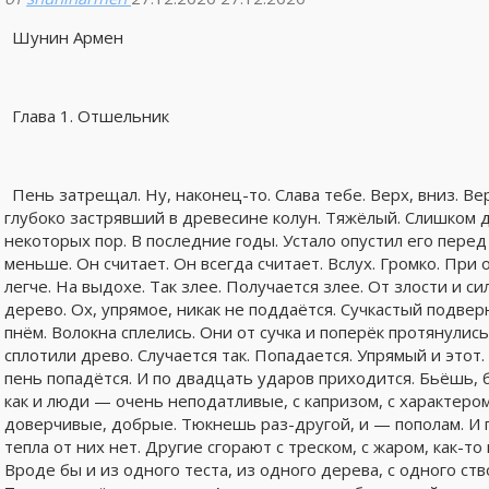
Шунин Армен
Глава 1. Отшельник
Пень затрещал. Ну, наконец-то. Слава тебе. Верх, вниз. Ве
глубоко застрявший в древесине колун. Тяжёлый. Слишком 
некоторых пор. В последние годы. Устало опустил его перед
меньше. Он считает. Он всегда считает. Вслух. Громко. При
легче. На выдохе. Так злее. Получается злее. От злости и 
дерево. Ох, упрямое, никак не поддаётся. Сучкастый подвер
пнём. Волокна сплелись. Они от сучка и поперёк протянулись
сплотили древо. Случается так. Попадается. Упрямый и этот
пень попадётся. И по двадцать ударов приходится. Бьёшь,
как и люди — очень неподатливые, с капризом, с характером
доверчивые, добрые. Тюкнешь раз-другой, и — пополам. И г
тепла от них нет. Другие сгорают с треском, с жаром, как-т
Вроде бы и из одного теста, из одного дерева, с одного ств