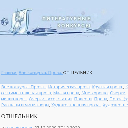
Главная
Вне конкурса. Проза.
ОТШЕЛЬНИК
Вне конкурса. Проза.
,
Историческая проза
,
Крупная проза
,
сентиментальная проза
,
Малая проза
,
Мне хорошо
,
Очерки
,
миниатюры
,
Очерки, эссе, статьи
,
Повести
,
Проза
,
Проза (х
Рассказы и миниатюры
,
Художественная проза
,
Художестве
ОТШЕЛЬНИК
от
shuninarmen
27.12.2020
27.12.2020