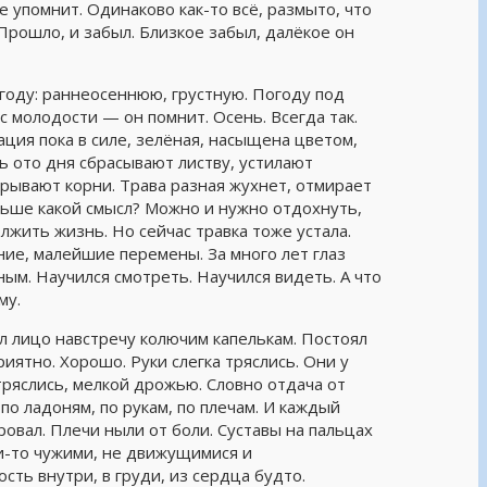
не упомнит. Одинаково как-то всё, размыто, что
Прошло, и забыл. Близкое забыл, далёкое он
огоду: раннеосеннюю, грустную. Погоду под
 молодости — он помнит. Осень. Всегда так.
ация пока в силе, зелёная, насыщена цветом,
ь ото дня сбрасывают листву, устилают
рывают корни. Трава разная жухнет, отмирает
льше какой смысл? Можно и нужно отдохнуть,
олжить жизнь. Но сейчас травка тоже устала.
ние, малейшие перемены. За много лет глаз
ным. Научился смотреть. Научился видеть. А что
му.
ял лицо навстречу колючим капелькам. Постоял
иятно. Хорошо. Руки слегка тряслись. Они у
 тряслись, мелкой дрожью. Словно отдача от
по ладоням, по рукам, по плечам. И каждый
ровал. Плечи ныли от боли. Суставы на пальцах
ми-то чужими, не движущимися и
ть внутри, в груди, из сердца будто.