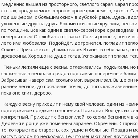
Медленно вышел из просторного, светлого сарая. Сарая пр
стенах, продуваемого, хорошо проветриваемого, сухого. Са
под шифером, с большим окном в дубовой раме. Здесь, вдол
уложенные друг на друга боками осиновые кругляки, пеньк
по толщине. Все как один в светло-серой коре с разводами. 
невероятным! Он любил этот запах. Срезы ровные, почти все
лето ими любовался. Подойдёт, дотронется, погладит тёплое
Сохнет. Прикоснётся губами: сырое. Втянет в себя запах, 
древесины. Хорошо на душе тогда. Успокаивает теплом, тепл
Пеньки лежали ещё с весны, отлёживались, подсыхали, но 
сложенные в несколько рядов под самые поперечные балки с
Забрасывал наверх сам, сколько мог, выравнивал. Выше он не
ранней весной, до появления почек, до того, как жизненные
пока оно спит, дерево.
Каждую весну приходит к нему свой человек, один из немно
поддерживает редкие отношения. Приходит Володя, из села
конкретный. Приходит с бензопилой, со своим бензином в ка
Деревья в роще уже помечены заранее. Обречены. Старико
те, которые под старость, сохнущие и больные. Правда и м
растут, рядом по нескольку. Те, что мешают друг другу: кри