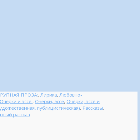
КРУПНАЯ ПРОЗА:
,
Лирика
,
Любовно-
Очерки и эссе.
,
Очерки, эссе
,
Очерки, эссе и
удожественная, публицистическая)
,
Рассказы
,
нный рассказ