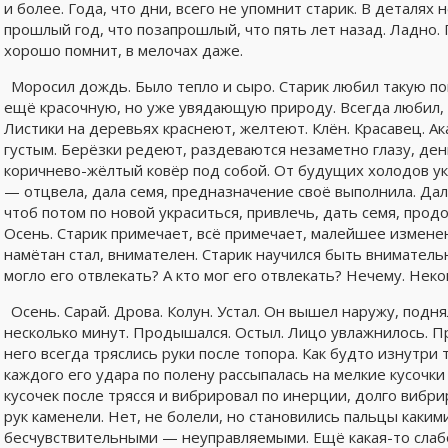
и более. Года, что дни, всего не упомнит старик. В деталях 
прошлый год, что позапрошлый, что пять лет назад. Ладно. 
хорошо помнит, в мелочах даже.
Моросил дождь. Было тепло и сыро. Старик любил такую п
ещё красочную, но уже увядающую природу. Всегда любил, с
Листики на деревьях краснеют, желтеют. Клён. Красавец. Ак
густым. Берёзки редеют, раздеваются незаметно глазу, ден
коричнево-жёлтый ковёр под собой. От будущих холодов ук
— отцвела, дала семя, предназначение своё выполнила. Да
чтоб потом по новой украситься, привлечь, дать семя, прод
Осень. Старик примечает, всё примечает, малейшее измене
намётан стал, внимателен. Старик научился быть вниматель
могло его отвлекать? А кто мог его отвлекать? Нечему. Неко
Осень. Сарай. Дрова. Колун. Устал. Он вышел наружу, подн
несколько минут. Продышался. Остыл. Лицо увлажнилось. Пр
него всегда тряслись руки после топора. Как будто изнутри
каждого его удара по полену рассыпалась на мелкие кусочки 
кусочек после трясся и вибрировал по инерции, долго вибри
рук каменели. Нет, не болели, но становились пальцы каки
бесчувствительными — неуправляемыми. Ещё какая-то слабос