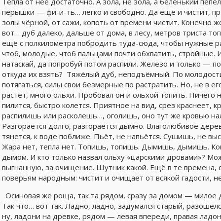
Тепла от неё достаточно. А зола, не зола, а беленький пеп
пёрышки — фи-и-ть… легко и свободно. Да ещё и чистит, п
золы чёрной, от сажи, копоть от времени чистит. Конечно же
вот… дуб далеко, дальше от дома, в лесу, метров триста топа
ещё с полкилометра побродить туда-сюда, чтобы нужные р
чтоб, молодые, чтоб пальцами почти обхватить, стройные. И
натаскай, да попробуй потом распили. Железо и только — по
откуда их взять? Тяжёлый дуб, неподъёмный. По молодост
потягаться, силы свои безмерные по растратить. Но, не в ег
растёт, много ольхи. Пробовал он и ольхой топить. Ничего 
пилится, быстро колется. Приятное на вид, срез краснеет, к
распилишь или расколешь…, оголишь, оно тут же кровью нал
Разгорается долго, разгорается дымно. Влаголюбивое дерево
тянется, к воде поближе. Пьёт, не напьётся. Сушишь, не выс
Жара нет, тепла нет. Топишь, топишь. Дымишь, дымишь. Ко
дымом. И кто только назвал ольху «царскими дровами»? Мож
выгнанную, за очищение. Шутник какой. Ещё в те времена, 
поверьям народным: чистит и очищает от всякой гадости, н
Осиновая же роща, так та рядом, сразу за домом — милое д
Так что… вот так. Ладно, ладно, задумался старый, разошёл
ну, ладони на древке, рядом — левая впереди, правая ладон