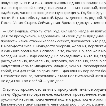
полусогнуты. И-и-и-и… Старик рывком поднял топорище на у
выше над головой. Секундная пауза и — вниз. Тяжёлый, зао
надбитую, частично расщеплённую трещину. Глубоко. Хруст
части. Вот так тебе, сучкастый. Куда ты денешься, родной. В
После. Устал. Старик. Сейчас устал. Время отдохнуть немног
— Вот видишь, стар ты стал, худ. Сил мало, негде им взять
да и те прохудились, надорвались. И какой дурак придумал, 
прелесть. Какой старый человек скажет, признается, что рад
В молодости сила. В молодости энергия, желания, перспект
и сильного организма. Согласен, а то, как же. Но, только в
молодым. Жить надо смолоду, не откладывать. А что ты, ста
рассудительно, язвительно, негромко, монотонно, словно
напутствуя кого-то младшего, младше, чем он. Разговаривал,
собой, сам для себя, по привычке. С давнишних пор вести бе
Незаметно вошло, закрепилось, стало неотъемлемой частью 
не один он. Сам с собой — уже двое.
Старик осторожно отставил в сторону своё тяжёлое орудие
стену. Орудие это серьёзное, надёжное, проверенное, исп
рукояткой из липы, подогнанной под его руки, под его рост
Выпрямился в свой корявый, невысокий рост, потряс руками, 