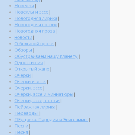
Новеллы
|
Новеллы и эссе
|
Новогодняя лирика
|
Новогодняя поэзия
|
Новогодняя проза
|
новости
|
О большой прозе.
|
Обзоры
|
Обустраиваем нашу планету.
|
Одностишия
|
Открытый жанр
|
Очерки
|
Очерки и эссе.
|
Очерки, эссе
|
Очерки, эссе и миниатюры
|
Очерки, эссе, статьи
|
Пейзажная лирика
|
Переводы.
|
ПЕрцовка. Пародии и Эпиграммы.
|
Песни
|
Песня
|