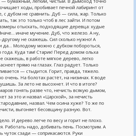
ел — бумажный, лёгкий, чистый. В дымоход точно
рочищает ходы, пробивает печной лабиринт от
, с дубом не сравнить. Дуб — сила, жар. Только
ть, так это только чтоб в лес зайти. И потом
азмеры отыскать, подходящие деревца: худые
наче… иначе мучение. Дуб, что железо. А ну,
-другому не скажешь. Сил сколько нужно! А
и да… Молодому можно с дубком побороться,
о года. Куда там! Старик! Перед домом ольха
не скажешь, в работе мягкое дерево, легко
раснеет прямо на глазах. Глаз радует. Только
ивается — стыдится. Горит, правда, тяжело.
 очень. На болотах растёт, на низинах. К воде
ушишь. За лето не высохнет. И что в итоге?
маров гонять разве что, нечисть всякую дымом,
ет за это и назвал «Царской», за нечисть
стародавние, назвал. Чем осина хуже? То же по
ечисти, выгоняет бесовщину разную. Вот.
ело. И дерево легче по весу и горит не плохо.
ся. Работать надо, добивать пень. Посмотрим. А
ь чуток сзади — соприкасаются. Руки