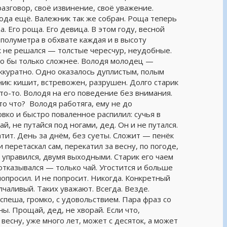
азговор, своё извинение, своё уважение.
года ещё. Валежник так же собран. Роща теперь
а. Его роща. Его девица. В этом году, весной
 полуметра в обхвате каждая и в высоту
ак не решался — толстые чересчур, неудобные.
ло бы только сложнее. Володя молодец —
аккуратно. Одно оказалось дуплистым, полым
ник: кишит, встревожен, разрушен. Долго старик
то-то. Володя на его поведение без внимания.
то что? Володя работяга, ему не до
овко и быстро поваленное распилил: сучья в
ай, не путайся под ногами, дед. Он и не путался.
атит. День за днём, без суеты. Сложит — пенёк
и перетаскал сам, перекатил за весну, по погоде,
 управился, двумя выходными. Старик его чаем
 отказывался — только чай. Угостится и больше
 попросил. И не попросит. Никогда. Конкретный
чаливый. Таких уважают. Всегда. Везде.
 спеша, громко, с удовольствием. Пара фраз со
ны. Прощай, дед, не хворай. Если что,
весну, уже много лет, может с десяток, а может