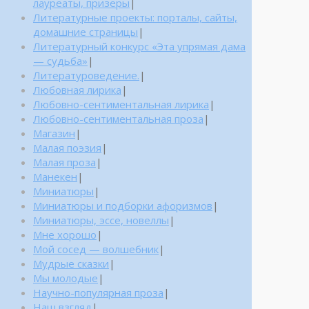
лауреаты, призеры
|
Литературные проекты: порталы, сайты,
домашние страницы
|
Литературный конкурс «Эта упрямая дама
— судьба»
|
Литературоведение.
|
Любовная лирика
|
Любовно-сентиментальная лирика
|
Любовно-сентиментальная проза
|
Магазин
|
Малая поэзия
|
Малая проза
|
Манекен
|
Миниатюры
|
Миниатюры и подборки афоризмов
|
Миниатюры, эссе, новеллы
|
Мне хорошо
|
Мой сосед — волшебник
|
Мудрые сказки
|
Мы молодые
|
Научно-популярная проза
|
Наш взгляд
|