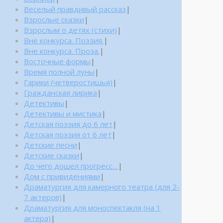
Веселый правдивый рассказ
|
Взрослые сказки
|
Взрослым о детях (стихи)
|
Вне конкурса. Поэзия.
|
Вне конкурса. Проза.
|
Восточные формы
|
Время полной луны
|
Гарики (четверостишья)
|
Гражданская лирика
|
Детективы
|
Детективы и мистика
|
Детская поэзия до 6 лет
|
Детская поэзия от 6 лет
|
Детские песни
|
Детские сказки
|
До чего дошел прогресс…
|
Дом с привидениями
|
Драматургия для камерного театра (для 2-
7 актеров)
|
Драматургия для моноспектакля (на 1
актера)
|