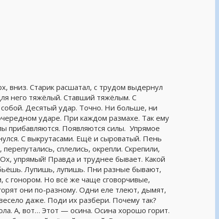
рх, вниз. Старик расшатал, с трудом выдернул
для него тяжёлый. Ставший тяжёлым. С
 собой. Десятый удар. Точно. Ни больше, ни
 очередном ударе. При каждом размахе. Так ему
силы прибавляются. Появляются силы. Упрямое
нулся. С выкрутасами. Ещё и сыроватый. Пень
, перепутались, сплелись, окрепли. Скрепили,
. Ох, упрямый! Правда и труднее бывает. Какой
 бьёшь. Лупишь, лупишь. Пни разные бывают,
, с гонором. Но всё же чаще сговорчивые,
орят они по-разному. Одни еле тлеют, дымят,
о весело даже. Поди их разбери. Почему так?
ола. А, вот… Этот — осина. Осина хорошо горит.