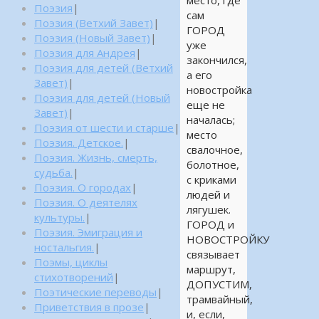
Поэзия
|
сам
Поэзия (Ветхий Завет)
|
ГОРОД
Поэзия (Новый Завет)
|
уже
Поэзия для Андрея
|
закончился,
Поэзия для детей (Ветхий
а его
Завет)
|
новостройка
Поэзия для детей (Новый
еще не
Завет)
|
началась;
Поэзия от шести и старше
|
место
Поэзия. Детское.
|
свалочное,
Поэзия. Жизнь, смерть,
болотное,
судьба.
|
с криками
Поэзия. О городах
|
людей и
Поэзия. О деятелях
лягушек.
культуры.
|
ГОРОД и
Поэзия. Эмиграция и
НОВОСТРОЙКУ
ностальгия.
|
связывает
Поэмы, циклы
маршрут,
стихотворений
|
ДОПУСТИМ,
Поэтические переводы
|
трамвайный,
Приветствия в прозе
|
и, если,