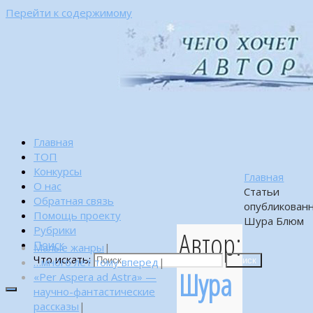
Перейти к содержимому
Главная
ТОП
Конкурсы
Главная
О нас
Статьи
Обратная связь
опубликован
Помощь проекту
Шура Блюм
Рубрики
Автор:
Поиск
Малые жанры
|
Что искать:
…много лет тому вперед
|
Поиск
Шура
«Per Aspera ad Astra» —
научно-фантастические
рассказы
|