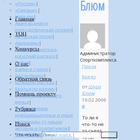
Блюм
«Россия»
|
«Смелые»
|
Help me
|
Главная
Авангардная и
психоделическая поэзия
|
ТОП
Авторская песня
|
Афоризмы
|
Конкурсы
Байка (миниатюра,
Администратор
короткий рассказ)
|
Спорткомплекса.
Байки
|
О нас
Проза
Байки в стихах
|
Без рубрики
|
Бреду
Обратная связь
Большой рассказ.
|
от
Шура
Братья по разуму
|
Блюм
Помощь проекту
В поисках алмазного
10.02.2006
венца
|
0
Рубрики
В поле зрения:
информационные и иные
То ли я
материалы от наших
Поиск
что-то не
авторов и подписчиков
|
то съела,
Что искать:
Веду собственный поиск.
|
Поиск
то ли