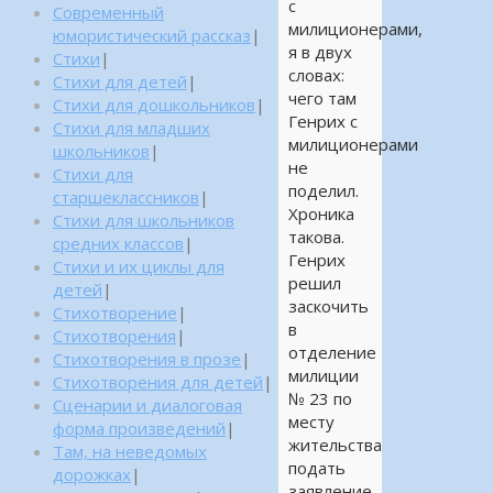
с
Современный
милиционерами,
юмористический рассказ
|
я в двух
Стихи
|
словах:
Стихи для детей
|
чего там
Стихи для дошкольников
|
Генрих с
Стихи для младших
милиционерами
школьников
|
не
Стихи для
поделил.
старшеклассников
|
Хроника
Стихи для школьников
такова.
средних классов
|
Генрих
Стихи и их циклы для
решил
детей
|
заскочить
Стихотворение
|
в
Стихотворения
|
отделение
Стихотворения в прозе
|
милиции
Стихотворения для детей
|
№ 23 по
Сценарии и диалоговая
месту
форма произведений
|
жительства
Там, на неведомых
подать
дорожках
|
заявление