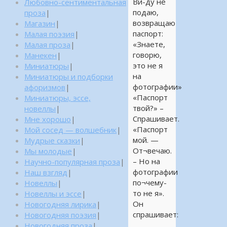
Ви-ду не
Любовно-сентиментальная
подаю,
проза
|
возвращаю
Магазин
|
паспорт:
Малая поэзия
|
«Знаете,
Малая проза
|
говорю,
Манекен
|
это не я
Миниатюры
|
на
Миниатюры и подборки
фотографии»
афоризмов
|
«Паспорт
Миниатюры, эссе,
твой?» –
новеллы
|
Спрашивает.
Мне хорошо
|
«Паспорт
Мой сосед — волшебник
|
мой. —
Мудрые сказки
|
От¬вечаю.
Мы молодые
|
– Но на
Научно-популярная проза
|
фотографии
Наш взгляд
|
по¬чему-
Новеллы
|
то не я».
Новеллы и эссе
|
Он
Новогодняя лирика
|
спрашивает:
Новогодняя поэзия
|
…
Новогодняя проза
|