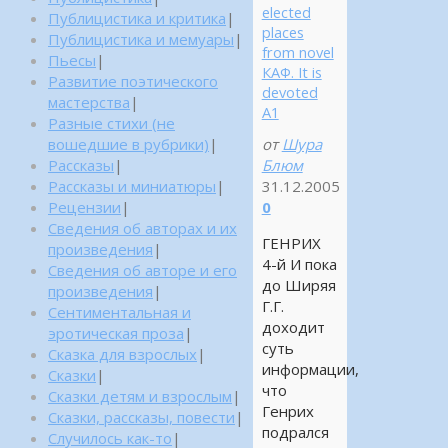
elected
Публицистика и критика
|
places
Публицистика и мемуары
|
from novel
Пьесы
|
КАФ. It is
Развитие поэтического
devoted
мастерства
|
А1
Разные стихи (не
вошедшие в рубрики)
|
от
Шура
Рассказы
|
Блюм
Рассказы и миниатюры
|
31.12.2005
Рецензии
|
0
Сведения об авторах и их
ГЕНРИХ
произведения
|
4-й И пока
Сведения об авторе и его
до Ширяя
произведения
|
Г.Г.
Сентиментальная и
доходит
эротическая проза
|
суть
Сказка для взрослых
|
информации,
Сказки
|
что
Сказки детям и взрослым
|
Генрих
Сказки, рассказы, повести
|
подрался
Случилось как-то
|