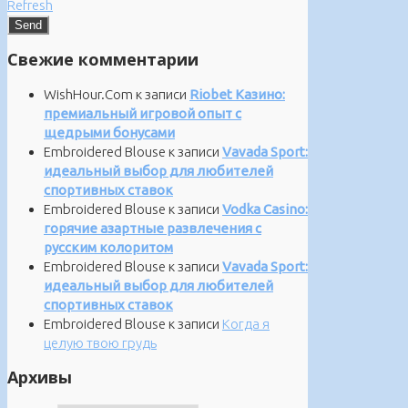
Refresh
Свежие комментарии
WishHour.Com
к записи
Riobet Казино:
премиальный игровой опыт с
щедрыми бонусами
Embroidered Blouse
к записи
Vavada Sport:
идеальный выбор для любителей
спортивных ставок
Embroidered Blouse
к записи
Vodka Casino:
горячие азартные развлечения с
русским колоритом
Embroidered Blouse
к записи
Vavada Sport:
идеальный выбор для любителей
спортивных ставок
Embroidered Blouse
к записи
Когда я
целую твою грудь
Архивы