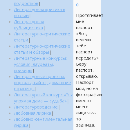
подростков
|
0
Литературная критика в
Протягивает
поэзии
|
мне
Литературная
паспорт:
публицистика
|
«Вот,
Литературно-критические
велели
статьи
|
тебе
Литературно-критические
паспорт
статьи и обзоры
|
передать».
Литературные конкурсы:
Беру
условия, лауреаты,
паспорт,
призеры
|
открываю.
Литературные проекты:
Паспорт
порталы, сайты, домашние
мой, но на
страницы
|
фотографии
Литературный конкурс «Эта
вместо
упрямая дама — судьба»
|
моего
Литературоведение.
|
лица чья-
Любовная лирика
|
то
Любовно-сентиментальная
задница.
лирика
|