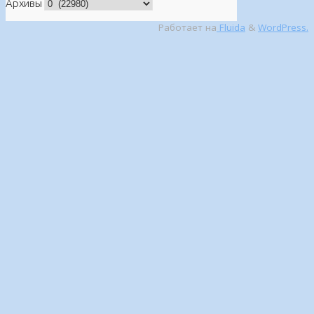
Архивы
Работает на
Fluida
&
WordPress.