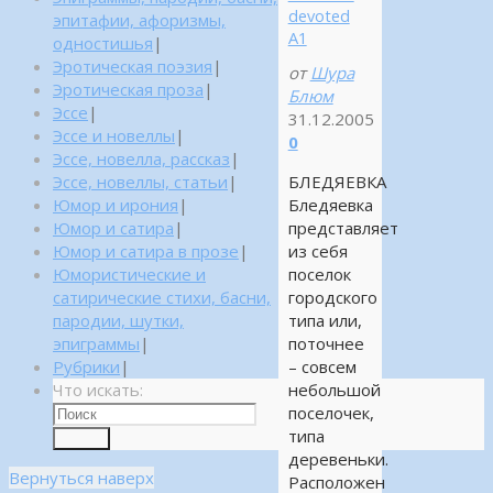
devoted
эпитафии, афоризмы,
А1
одностишья
|
Эротическая поэзия
|
от
Шура
Эротическая проза
|
Блюм
Эссе
|
31.12.2005
Эссе и новеллы
|
0
Эссе, новелла, рассказ
|
Эссе, новеллы, статьи
|
БЛЕДЯЕВКА
Юмор и ирония
|
Бледяевка
Юмор и сатира
|
представляет
Юмор и сатира в прозе
|
из себя
Юмористические и
поселок
сатирические стихи, басни,
городского
пародии, шутки,
типа или,
эпиграммы
|
поточнее
Рубрики
|
– совсем
Что искать:
небольшой
поселочек,
типа
Поиск
деревеньки.
Вернуться наверх
Расположен