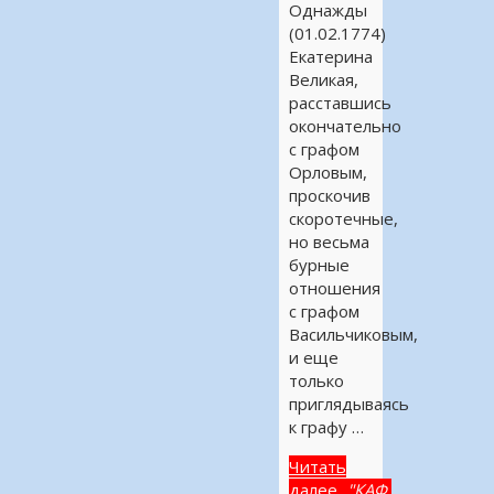
Однажды
(01.02.1774)
Екатерина
Великая,
расставшись
окончательно
с графом
Орловым,
проскочив
скоротечные,
но весьма
бурные
отношения
с графом
Васильчиковым,
и еще
только
приглядываясь
к графу …
Читать
далее...
"КАФ.