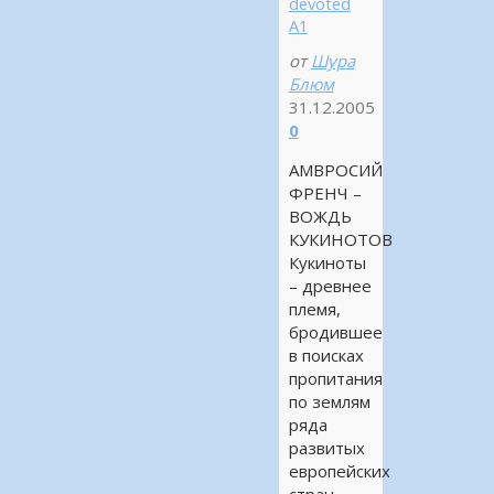
devoted
А1
от
Шура
Блюм
31.12.2005
0
АМВРОСИЙ
ФРЕНЧ –
ВОЖДЬ
КУКИНОТОВ
Кукиноты
– древнее
племя,
бродившее
в поисках
пропитания
по землям
ряда
развитых
европейских
стран.