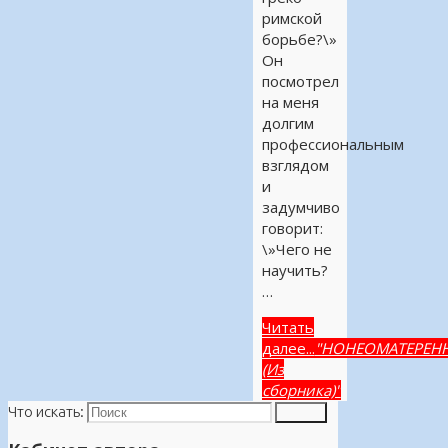
римской
борьбе?\»
Он
посмотрел
на меня
долгим
профессиональным
взглядом
и
задумчиво
говорит:
\»Чего не
научить?
…
Читать
далее...
"НОНЕОМАТЕРЕН
(Из
сборника)"
Что искать:
Поиск