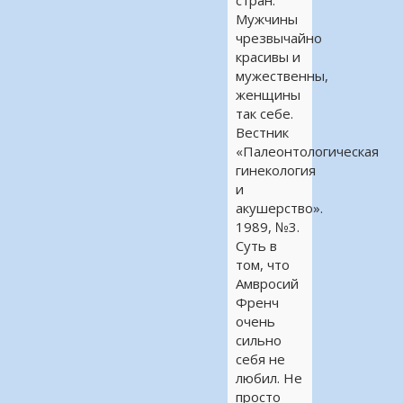
Мужчины
чрезвычайно
красивы и
мужественны,
женщины
так себе.
Вестник
«Палеонтологическая
гинекология
и
акушерство».
1989, №3.
Суть в
том, что
Амвросий
Френч
очень
сильно
себя не
любил. Не
просто