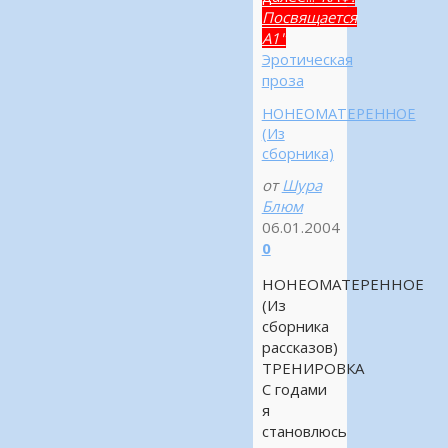
Посвящается
А1"
Эротическая
проза
НОНЕОМАТЕРЕННОЕ
(Из
сборника)
от
Шура
Блюм
06.01.2004
0
НОНЕОМАТЕРЕННОЕ
(Из
сборника
рассказов)
ТРЕНИРОВКА
С годами
я
становлюсь