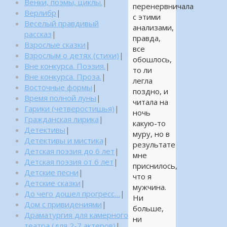
Венки, поэмы, циклы.
|
перенервничала
Верлибр
|
с этими
Веселый правдивый
анализами,
рассказ
|
правда,
Взрослые сказки
|
все
Взрослым о детях (стихи)
|
обошлось,
Вне конкурса. Поэзия.
|
то ли
Вне конкурса. Проза.
|
легла
Восточные формы
|
поздно, и
Время полной луны
|
читала на
Гарики (четверостишья)
|
ночь
Гражданская лирика
|
какую-то
Детективы
|
муру, но в
Детективы и мистика
|
результате
Детская поэзия до 6 лет
|
мне
Детская поэзия от 6 лет
|
приснилось,
Детские песни
|
что я
Детские сказки
|
мужчина.
До чего дошел прогресс…
|
Ни
Дом с привидениями
|
больше,
Драматургия для камерного
ни
театра (для 2-7 актеров)
|