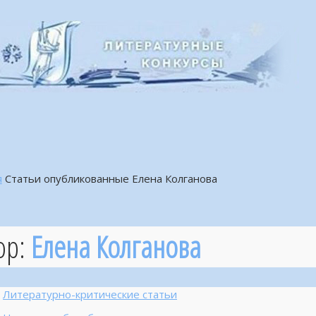
я
Статьи опубликованные Елена Колганова
ор:
Елена Колганова
Литературно-критические статьи