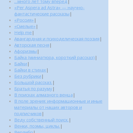
…много лет тому вперед
|
«Per Aspera ad Astra» — научно-
фантастические рассказы
|
«Россия»
|
«Смелые»
|
Help me
|
Авангардная и психоделическая поэзия
|
Авторская песня
|
Афоризмы
|
Байка (миниатюра, короткий рассказ)
|
Байки
|
Байки в стихах
|
Без рубрики
|
Большой рассказ.
|
Братья по разуму
|
В поисках алмазного венца
|
В поле зрения: информационные и иные
материалы от наших авторов и
подписчиков
|
Веду собственный поиск.
|
Венки, поэмы, циклы.
|
Верлибр
|