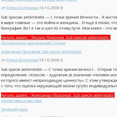
от
Елена Колганова
16.10.2006
0
Sub speciae aeternitatis — c точки зрения Вечности… Я инст
в мире главные — это война и женщина… И еще я понял, ч
биография. Вот я так и шел по этому пути. Мои книги – это м
Читать далее...
"Эдуард Лимонов. Sub speciae aeternitatis."
Литературно-критические статьи
Александр Проханов. Sub specie aeternitatis
от
Елена Колганова
16.10.2006
0
Sub specie aeternitatis — С точки зрения вечност… Открыв 
определение: «Классик – художник (в значении «человек иск
которого имеют непреходящую ценность». С этим утвержде
с того, что оценка окружающей жизни сугубо индивидуальна
Читать далее...
"Александр Проханов. Sub specie aeternitatis"
Детективы и мистика
Зелёный нерв.