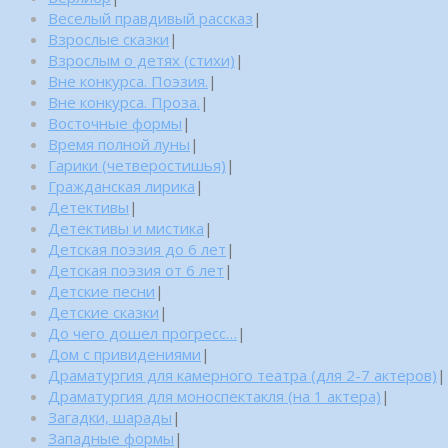
Веселый правдивый рассказ
|
Взрослые сказки
|
Взрослым о детях (стихи)
|
Вне конкурса. Поэзия.
|
Вне конкурса. Проза.
|
Восточные формы
|
Время полной луны
|
Гарики (четверостишья)
|
Гражданская лирика
|
Детективы
|
Детективы и мистика
|
Детская поэзия до 6 лет
|
Детская поэзия от 6 лет
|
Детские песни
|
Детские сказки
|
До чего дошел прогресс…
|
Дом с привидениями
|
Драматургия для камерного театра (для 2-7 актеров)
|
Драматургия для моноспектакля (на 1 актера)
|
Загадки, шарады
|
Западные формы
|