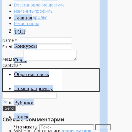
Восстановление доступа
Изменить профиль
Главная
Забыли пароль?
Регистрация
Войти
ТОП
Name
*
Конкурсы
Email
*
Message
*
О нас
Captcha
*
Обратная связь
Помощь проекту
Refresh
Рубрики
Поиск
Свежие комментарии
Что искать:
Поиск
WishHour.Com
к записи
Riobet Казино: