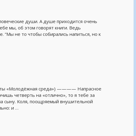
ловеческие души. А душе приходится очень
ебе мы, об этом говорят книги. Ведь
ге. “Мы не то чтобы собирались напиться, но к
газеты «Молодёжная среда») ———— Напрасное
нчишь четверть на «отлично», то я тебе за
ма сыну. Коля, поощряемый внушительной
ьно: и …