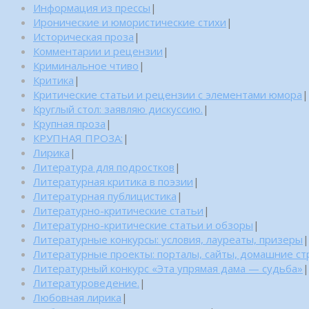
Информация из прессы
|
Иронические и юмористические стихи
|
Историческая проза
|
Комментарии и рецензии
|
Криминальное чтиво
|
Критика
|
Критические статьи и рецензии с элементами юмора
|
Круглый стол: заявляю дискуссию.
|
Крупная проза
|
КРУПНАЯ ПРОЗА:
|
Лирика
|
Литература для подростков
|
Литературная критика в поэзии
|
Литературная публицистика
|
Литературно-критические статьи
|
Литературно-критические статьи и обзоры
|
Литературные конкурсы: условия, лауреаты, призеры
|
Литературные проекты: порталы, сайты, домашние с
Литературный конкурс «Эта упрямая дама — судьба»
|
Литературоведение.
|
Любовная лирика
|