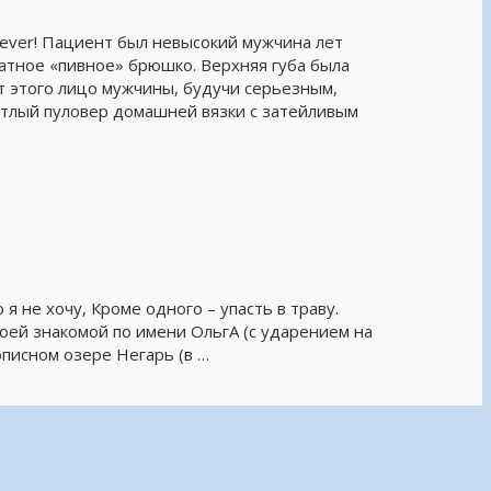
ever! Пациент был невысокий мужчина лет
атное «пивное» брюшко. Верхняя губа была
т этого лицо мужчины, будучи серьезным,
етлый пуловер домашней вязки с затейливым
 не хочу, Кроме одного – упасть в траву.
 моей знакомой по имени ОльгА (с ударением на
описном озере Негарь (в …