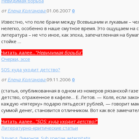
Невидимая борьба
от
Елена Колганова
01.06.2007
0
Известно, что поле брани между Всевышним и лукавым – че
нелегко, особенно в наше смутное время. Это ощущаем на с
литература – не что иное, как эпоха, запечатленная на бума
стойке …
Читать далее...
"Невидимая борьба"
Очерки, эссе
SOS: куда уходит детство?
от
Елена Колганова
09.11.2006
0
(статья, опубликованная в одном из номеров рязанской 
детство, отраженное в кафеле… Е. Летов. — Коля, если зако
каждую «пятерку» подарю пятьдесят рублей, — говорит ма
суммой денег, становится отличником. Вот как всё замечател
Читать далее...
"SOS: куда уходит детство?"
Литературно-критические статьи
Эдуард Лимонов. Sub speciae aeternitatis.