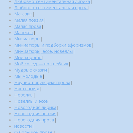
Любовно-сентиментальная лирика
|
Любовно-сентиментальная проза
|
Магазин
|
Малая поэзия
|
Малая проза
|
Манекен
|
Миниатюры
|
Миниатюры и подборки афоризмов
|
Миниатюры, эссе, новеллы
|
Мне хорошо
|
Мой сосед — волшебник
|
Мудрые сказки
|
Мы молодые
|
Научно-популярная проза
|
Наш взгляд
|
Новеллы
|
Новеллы и эссе
|
Новогодняя лирика
|
Новогодняя поэзия
|
Новогодняя проза
|
новости
|
О большой прозе.
|