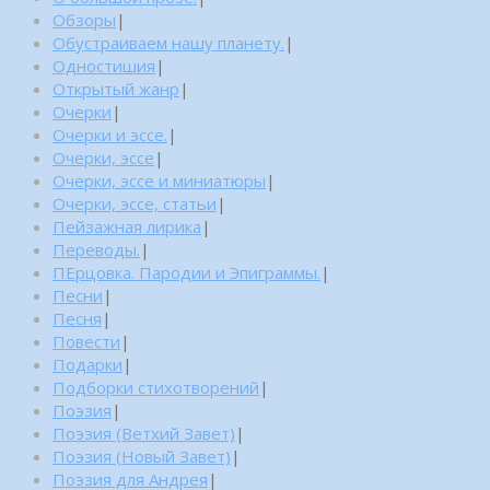
Обзоры
|
Обустраиваем нашу планету.
|
Одностишия
|
Открытый жанр
|
Очерки
|
Очерки и эссе.
|
Очерки, эссе
|
Очерки, эссе и миниатюры
|
Очерки, эссе, статьи
|
Пейзажная лирика
|
Переводы.
|
ПЕрцовка. Пародии и Эпиграммы.
|
Песни
|
Песня
|
Повести
|
Подарки
|
Подборки стихотворений
|
Поэзия
|
Поэзия (Ветхий Завет)
|
Поэзия (Новый Завет)
|
Поэзия для Андрея
|