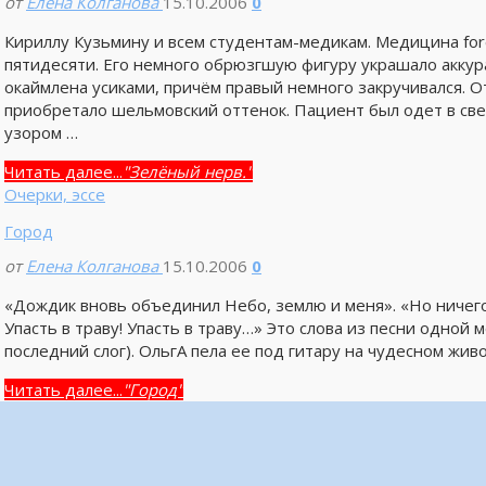
от
Елена Колганова
15.10.2006
0
Кириллу Кузьмину и всем студентам-медикам. Медицина for
пятидесяти. Его немного обрюзгшую фигуру украшало аккур
окаймлена усиками, причём правый немного закручивался. О
приобретало шельмовский оттенок. Пациент был одет в св
узором …
Читать далее...
"Зелёный нерв."
Очерки, эссе
Город
от
Елена Колганова
15.10.2006
0
«Дождик вновь объединил Небо, землю и меня». «Но ничего я
Упасть в траву! Упасть в траву…» Это слова из песни одной
последний слог). ОльгА пела ее под гитару на чудесном жив
Читать далее...
"Город"