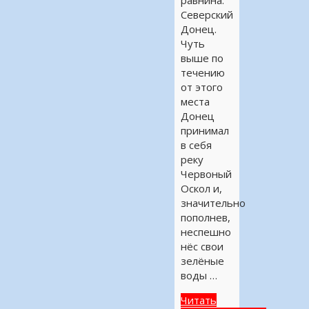
равнина.
Северский
Донец.
Чуть
выше по
течению
от этого
места
Донец
принимал
в себя
реку
Червоный
Оскол и,
значительно
пополнев,
неспешно
нёс свои
зелёные
воды …
Читать