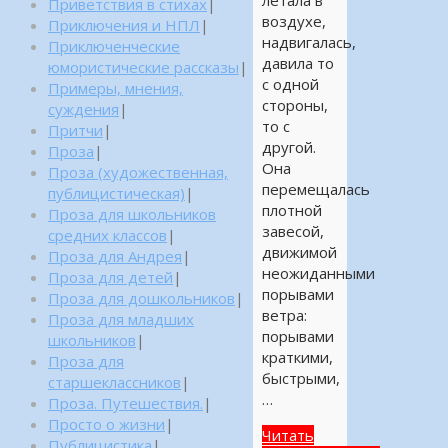
Приветствия в стихах
|
воздухе,
Приключения и НПЛ
|
надвигалась,
Приключенческие
давила то
юмористические рассказы
|
с одной
Примеры, мнения,
стороны,
суждения
|
то с
Притчи
|
другой.
Проза
|
Она
Проза (художественная,
перемещалась
публицистическая)
|
плотной
Проза для школьников
завесой,
средних классов
|
движимой
Проза для Андрея
|
неожиданными
Проза для детей
|
порывами
Проза для дошкольников
|
ветра:
Проза для младших
порывами
школьников
|
краткими,
Проза для
быстрыми,
старшеклассников
|
…
Проза. Путешествия.
|
Просто о жизни
|
Читать
Публицистика
|