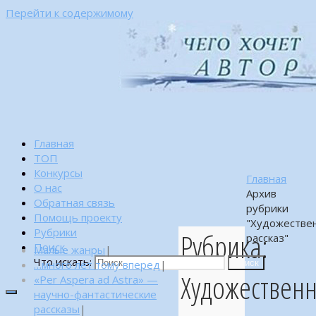
Перейти к содержимому
Главная
ТОП
Конкурсы
Главная
О нас
Архив
Обратная связь
рубрики
Помощь проекту
"Художестве
Рубрики
Рубрика:
рассказ"
Поиск
Малые жанры
|
Что искать:
…много лет тому вперед
|
Поиск
Художествен
«Per Aspera ad Astra» —
научно-фантастические
рассказы
|