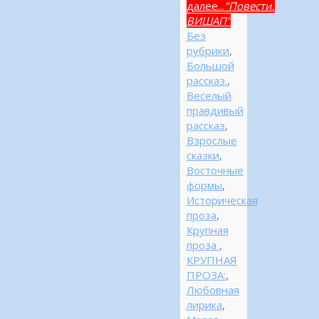
далее...
"Повести.
ВИШАП"
Без
рубрики
,
Большой
рассказ.
,
Веселый
правдивый
рассказ
,
Взрослые
сказки
,
Восточные
формы
,
Историческая
проза
,
Крупная
проза
,
КРУПНАЯ
ПРОЗА:
,
Любовная
лирика
,