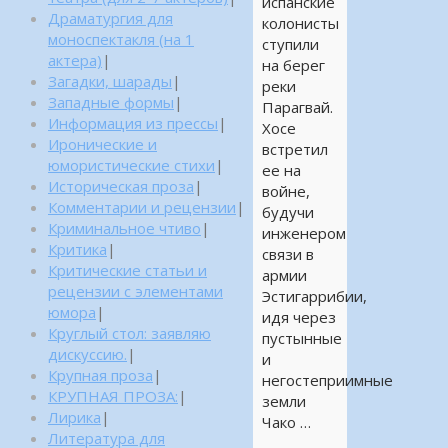
испанские
Драматургия для
колонисты
моноспектакля (на 1
ступили
актера)
|
на берег
Загадки, шарады
|
реки
Западные формы
|
Парагвай.
Информация из прессы
|
Хосе
Иронические и
встретил
юмористические стихи
|
ее на
Историческая проза
|
войне,
Комментарии и рецензии
|
будучи
Криминальное чтиво
|
инженером
Критика
|
связи в
Критические статьи и
армии
рецензии с элементами
Эстигаррибии,
юмора
|
идя через
Круглый стол: заявляю
пустынные
дискуссию.
|
и
Крупная проза
|
негостеприимные
КРУПНАЯ ПРОЗА:
|
земли
Лирика
|
Чако …
Литература для