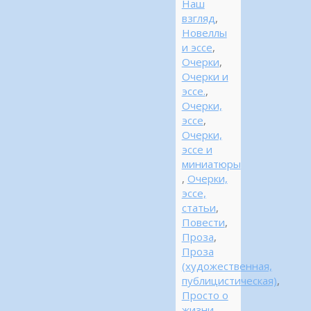
Наш
взгляд
,
Новеллы
и эссе
,
Очерки
,
Очерки и
эссе.
,
Очерки,
эссе
,
Очерки,
эссе и
миниатюры
,
Очерки,
эссе,
статьи
,
Повести
,
Проза
,
Проза
(художественная,
публицистическая)
,
Просто о
жизни
,