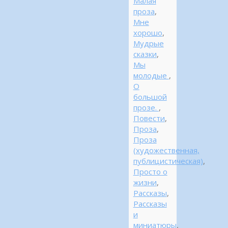
Малая
проза
,
Мне
хорошо
,
Мудрые
сказки
,
Мы
молодые
,
О
большой
прозе.
,
Повести
,
Проза
,
Проза
(художественная,
публицистическая)
,
Просто о
жизни
,
Рассказы
,
Рассказы
и
миниатюры
,