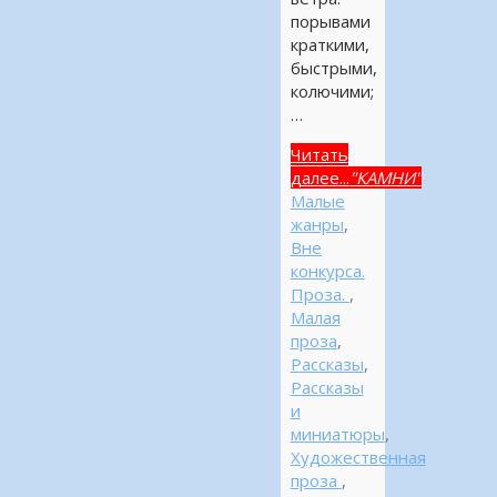
порывами
краткими,
быстрыми,
колючими;
…
Читать
далее...
"КАМНИ"
Малые
жанры
,
Вне
конкурса.
Проза.
,
Малая
проза
,
Рассказы
,
Рассказы
и
миниатюры
,
Художественная
проза
,