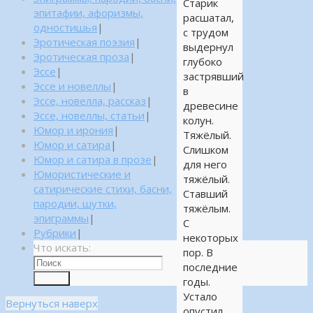
Старик
эпитафии, афоризмы,
расшатал,
одностишья
|
с трудом
Эротическая поэзия
|
выдернул
Эротическая проза
|
глубоко
Эссе
|
застрявший
Эссе и новеллы
|
в
Эссе, новелла, рассказ
|
древесине
Эссе, новеллы, статьи
|
колун.
Юмор и ирония
|
Тяжёлый.
Юмор и сатира
|
Слишком
Юмор и сатира в прозе
|
для него
Юмористические и
тяжёлый.
сатирические стихи, басни,
Ставший
пародии, шутки,
тяжёлым.
эпиграммы
|
С
Рубрики
|
некоторых
Что искать:
пор. В
последние
Поиск
годы.
Устало
Вернуться наверх
опустил