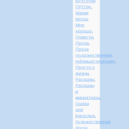
КРУПНАЯ
ПРОЗА:
,
Малая
проза
,
Мне
хорошо
,
Повести
,
Проза
,
Проза
(художественная,
публицистическая)
,
Просто о
жизни
,
Рассказы
,
Рассказы
и
миниатюры
,
Сказка
для
взрослых
,
Художественная
проза
,