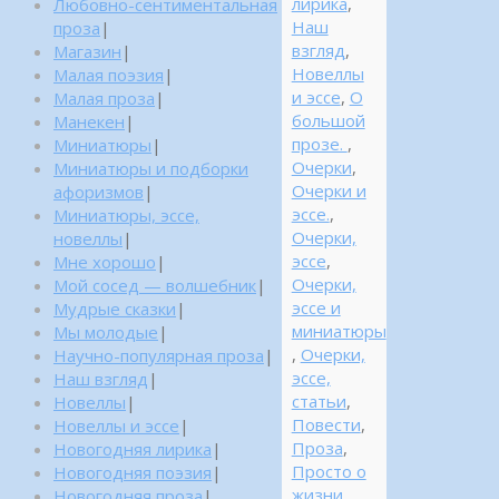
лирика
,
Любовно-сентиментальная
Наш
проза
|
взгляд
,
Магазин
|
Новеллы
Малая поэзия
|
и эссе
,
О
Малая проза
|
большой
Манекен
|
прозе.
,
Миниатюры
|
Очерки
,
Миниатюры и подборки
Очерки и
афоризмов
|
эссе.
,
Миниатюры, эссе,
Очерки,
новеллы
|
эссе
,
Мне хорошо
|
Очерки,
Мой сосед — волшебник
|
эссе и
Мудрые сказки
|
миниатюры
Мы молодые
|
,
Очерки,
Научно-популярная проза
|
эссе,
Наш взгляд
|
статьи
,
Новеллы
|
Повести
,
Новеллы и эссе
|
Проза
,
Новогодняя лирика
|
Просто о
Новогодняя поэзия
|
жизни
,
Новогодняя проза
|