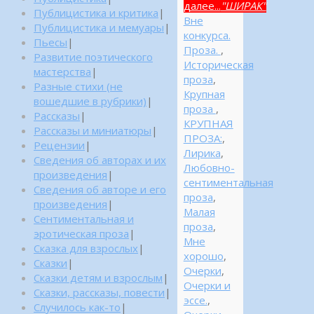
далее...
"ШИРАК"
Публицистика и критика
|
Вне
Публицистика и мемуары
|
конкурса.
Пьесы
|
Проза.
,
Развитие поэтического
Историческая
мастерства
|
проза
,
Разные стихи (не
Крупная
вошедшие в рубрики)
|
проза
,
Рассказы
|
КРУПНАЯ
Рассказы и миниатюры
|
ПРОЗА:
,
Рецензии
|
Лирика
,
Сведения об авторах и их
Любовно-
произведения
|
сентиментальная
Сведения об авторе и его
проза
,
произведения
|
Малая
Сентиментальная и
проза
,
эротическая проза
|
Мне
Сказка для взрослых
|
хорошо
,
Сказки
|
Очерки
,
Сказки детям и взрослым
|
Очерки и
Сказки, рассказы, повести
|
эссе.
,
Случилось как-то
|