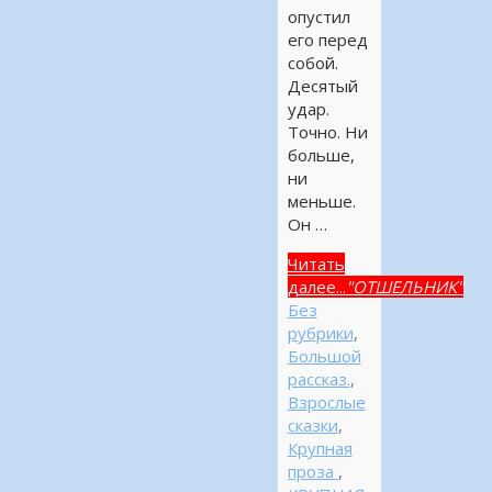
опустил
его перед
собой.
Десятый
удар.
Точно. Ни
больше,
ни
меньше.
Он …
Читать
далее...
"ОТШЕЛЬНИК"
Без
рубрики
,
Большой
рассказ.
,
Взрослые
сказки
,
Крупная
проза
,