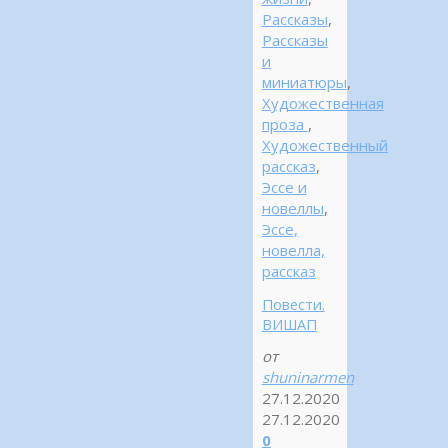
Рассказы
,
Рассказы
и
миниатюры
,
Художественная
проза
,
Художественный
рассказ
,
Эссе и
новеллы
,
Эссе,
новелла,
рассказ
Повести.
ВИШАП
от
shuninarmen
27.12.2020
27.12.2020
0