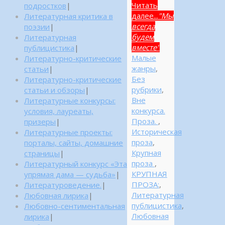
Читать
подростков
|
далее...
"Мы
Литературная критика в
всегда
поэзии
|
будем
Литературная
вместe"
публицистика
|
Малые
Литературно-критические
жанры
,
статьи
|
Без
Литературно-критические
рубрики
,
статьи и обзоры
|
Вне
Литературные конкурсы:
конкурса.
условия, лауреаты,
Проза.
,
призеры
|
Историческая
Литературные проекты:
проза
,
порталы, сайты, домашние
Крупная
страницы
|
проза
,
Литературный конкурс «Эта
КРУПНАЯ
упрямая дама — судьба»
|
ПРОЗА:
,
Литературоведение.
|
Литературная
Любовная лирика
|
публицистика
,
Любовно-сентиментальная
Любовная
лирика
|