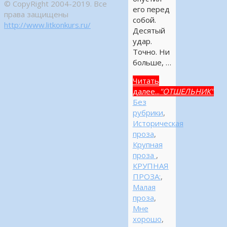
© CopyRight 2004-2019. Все
его перед
права защищены
собой.
http://www.litkonkurs.ru/
Десятый
удар.
Точно. Ни
больше, …
Читать
далее...
"ОТШЕЛЬНИК"
Без
рубрики
,
Историческая
проза
,
Крупная
проза
,
КРУПНАЯ
ПРОЗА:
,
Малая
проза
,
Мне
хорошо
,