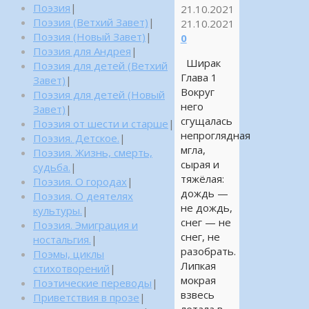
Поэзия
|
21.10.2021
Поэзия (Ветхий Завет)
|
21.10.2021
Поэзия (Новый Завет)
|
0
Поэзия для Андрея
|
Ширак
Поэзия для детей (Ветхий
Глава 1
Завет)
|
Вокруг
Поэзия для детей (Новый
него
Завет)
|
сгущалась
Поэзия от шести и старше
|
непроглядная
Поэзия. Детское.
|
мгла,
Поэзия. Жизнь, смерть,
сырая и
судьба.
|
тяжёлая:
Поэзия. О городах
|
дождь —
Поэзия. О деятелях
не дождь,
культуры.
|
снег — не
Поэзия. Эмиграция и
снег, не
ностальгия.
|
разобрать.
Поэмы, циклы
Липкая
стихотворений
|
мокрая
Поэтические переводы
|
взвесь
Приветствия в прозе
|
летала в