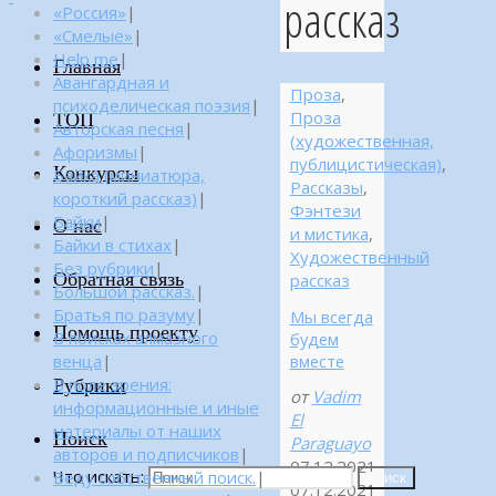
рассказ
«Россия»
|
«Смелые»
|
Help me
|
Главная
Авангардная и
Проза
,
психоделическая поэзия
|
Проза
ТОП
Авторская песня
|
(художественная,
Афоризмы
|
публицистическая)
,
Конкурсы
Байка (миниатюра,
Рассказы
,
короткий рассказ)
|
Фэнтези
Байки
|
О нас
и мистика
,
Байки в стихах
|
Художественный
Без рубрики
|
Обратная связь
рассказ
Большой рассказ.
|
Братья по разуму
|
Мы всегда
Помощь проекту
В поисках алмазного
будем
венца
|
вместe
Рубрики
В поле зрения:
от
Vadim
информационные и иные
El
материалы от наших
Поиск
Paraguayo
авторов и подписчиков
|
07.12.2021
Что искать:
Веду собственный поиск.
|
Поиск
07.12.2021