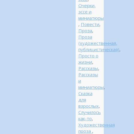
Очерки,
эссе и
миниатюры
,
Повести
,
Проза
,
Проза
(художественная,
публицистическая)
,
Просто о
жизни
,
Рассказы
,
Рассказы
и
миниатюры
,
Сказка
для
взрослых
,
Случилось
как-то
,
Художественная
проза
,