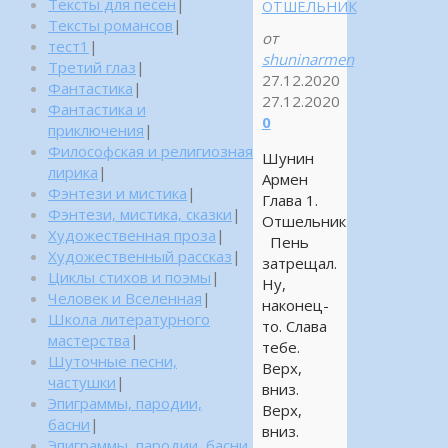
Тексты для песен
|
ОТШЕЛЬНИК
Тексты романсов
|
от
тест1
|
shuninarmen
Третий глаз
|
27.12.2020
Фантастика
|
27.12.2020
Фантастика и
0
приключения
|
Философская и религиозная
Шунин
лирика
|
Армен
Фэнтези и мистика
|
Глава 1.
Фэнтези, мистика, сказки
|
Отшельник
Художественная проза
|
Пень
Художественный рассказ
|
затрещал.
Циклы стихов и поэмы
|
Ну,
Человек и Вселенная
|
наконец-
Школа литературного
то. Слава
мастерства
|
тебе.
Шуточные песни,
Верх,
частушки
|
вниз.
Эпиграммы, пародии,
Верх,
басни
|
вниз.
Эпиграммы, пародии, басни,