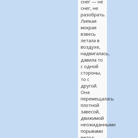
снег — не
снег, не
разобрать.
Липкая
мокрая
взвесь
летала в
воздухе,
надвигалась,
давила то
с одной
стороны,
то с
другой.
Она
перемещалась
плотной
завесой,
движимой
неожиданными
порывами
ветра: