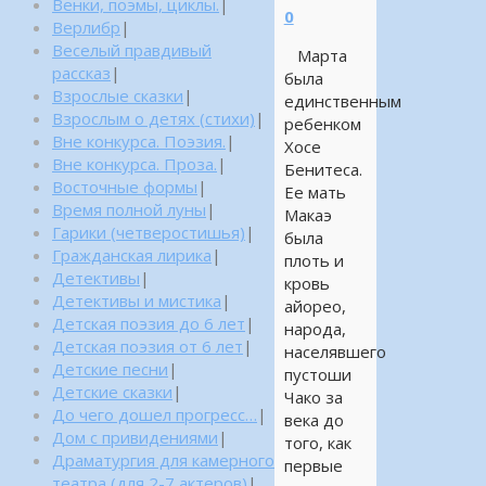
Венки, поэмы, циклы.
|
0
Верлибр
|
Веселый правдивый
Марта
рассказ
|
была
Взрослые сказки
|
единственным
Взрослым о детях (стихи)
|
ребенком
Вне конкурса. Поэзия.
|
Хосе
Вне конкурса. Проза.
|
Бенитеса.
Восточные формы
|
Ее мать
Время полной луны
|
Макаэ
Гарики (четверостишья)
|
была
Гражданская лирика
|
плоть и
Детективы
|
кровь
Детективы и мистика
|
айорео,
Детская поэзия до 6 лет
|
народа,
Детская поэзия от 6 лет
|
населявшего
Детские песни
|
пустоши
Детские сказки
|
Чако за
До чего дошел прогресс…
|
века до
Дом с привидениями
|
того, как
Драматургия для камерного
первые
театра (для 2-7 актеров)
|