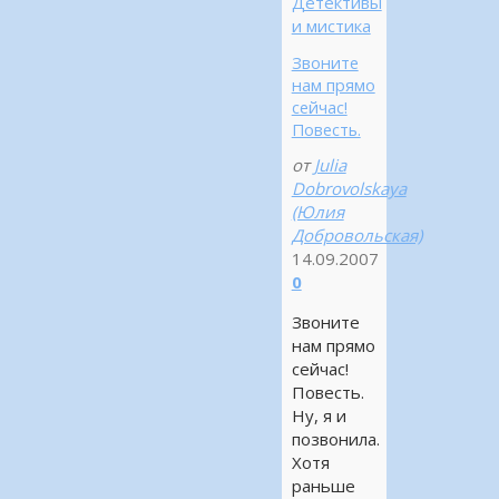
Детективы
и мистика
Звоните
нам прямо
сейчас!
Повесть.
от
Julia
Dobrovolskaya
(Юлия
Добровольская)
14.09.2007
0
Звоните
нам прямо
сейчас!
Повесть.
Ну, я и
позвонила.
Хотя
раньше