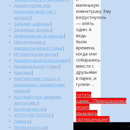
маленькую
Драматургия для
комнатушку. Ему
моноспектакля (на 1
взгрустнулось
актера)
|
— опять
Загадки, шарады
|
один. А
Западные формы
|
ведь
Информация из прессы
|
были
Иронические и
времена,
юмористические стихи
|
когда они
Историческая проза
|
собирались
Комментарии и рецензии
|
вместе с
Криминальное чтиво
|
друзьями
Критика
|
в парке, и
Критические статьи и
гуляли …
рецензии с элементами
юмора
|
Читать
Круглый стол: заявляю
далее...
"Передозировка
дискуссию.
|
может
Крупная проза
|
вызывать
КРУПНАЯ ПРОЗА:
|
галлюцинации"
Лирика
|
Литература для