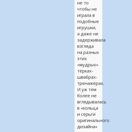
не то
чтобы не
играла в
подобные
игрушки,
а даже не
задерживала
взгляда
на разных
этих
«мудрых»
тёрках-
швабрах-
тренажёрах.
И уж тем
более не
вглядывалась
в «кольца
и серьги
оригинального
дизайна»