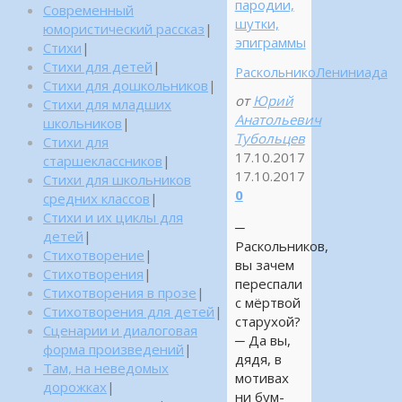
пародии,
Современный
шутки,
юмористический рассказ
|
эпиграммы
Стихи
|
Стихи для детей
|
РаскольникоЛениниада
Стихи для дошкольников
|
от
Юрий
Стихи для младших
Анатольевич
школьников
|
Тубольцев
Стихи для
17.10.2017
старшеклассников
|
17.10.2017
Стихи для школьников
0
средних классов
|
Стихи и их циклы для
─
детей
|
Раскольников,
Стихотворение
|
вы зачем
Стихотворения
|
переспали
Стихотворения в прозе
|
с мёртвой
Стихотворения для детей
|
старухой?
Сценарии и диалоговая
─ Да вы,
форма произведений
|
дядя, в
Там, на неведомых
мотивах
дорожках
|
ни бум-