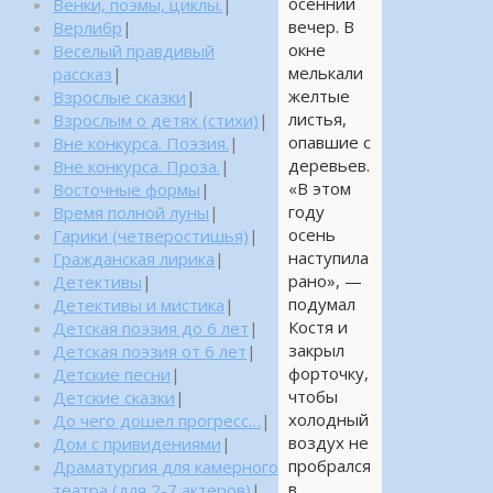
осенний
Венки, поэмы, циклы.
|
вечер. В
Верлибр
|
окне
Веселый правдивый
мелькали
рассказ
|
желтые
Взрослые сказки
|
листья,
Взрослым о детях (стихи)
|
опавшие с
Вне конкурса. Поэзия.
|
деревьев.
Вне конкурса. Проза.
|
«В этом
Восточные формы
|
году
Время полной луны
|
осень
Гарики (четверостишья)
|
наступила
Гражданская лирика
|
рано», —
Детективы
|
подумал
Детективы и мистика
|
Костя и
Детская поэзия до 6 лет
|
закрыл
Детская поэзия от 6 лет
|
форточку,
Детские песни
|
чтобы
Детские сказки
|
холодный
До чего дошел прогресс…
|
воздух не
Дом с привидениями
|
пробрался
Драматургия для камерного
в
театра (для 2-7 актеров)
|