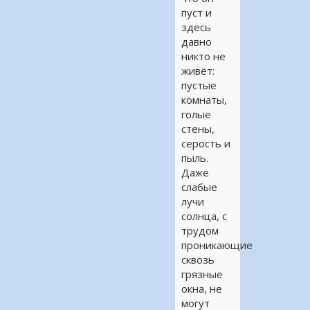
пуст и
здесь
давно
никто не
живёт:
пустые
комнаты,
голые
стены,
серость и
пыль.
Даже
слабые
лучи
солнца, с
трудом
проникающие
сквозь
грязные
окна, не
могут