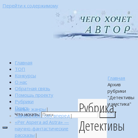
Перейти к содержимому
Главная
ТОП
Конкурсы
Главная
О нас
Архив
Обратная связь
рубрики
Помощь проекту
"Детективы
Рубрики
Рубрика:
и мистика"
Поиск
Малые жанры
|
Что искать:
…много лет тому вперед
|
Поиск
Детективы
«Per Aspera ad Astra» —
научно-фантастические
рассказы
|