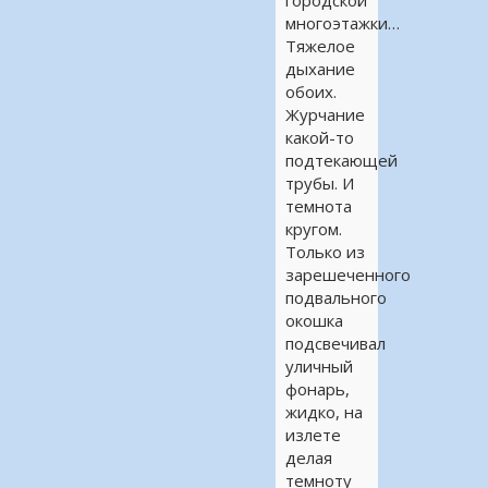
многоэтажки…
Тяжелое
дыхание
обоих.
Журчание
какой-то
подтекающей
трубы. И
темнота
кругом.
Только из
зарешеченного
подвального
окошка
подсвечивал
уличный
фонарь,
жидко, на
излете
делая
темноту