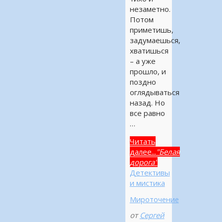
незаметно.
Потом
приметишь,
задумаешься,
хватишься
– а уже
прошло, и
поздно
оглядываться
назад. Но
все равно
…
Читать
далее...
"Белая
дорога"
Детективы
и мистика
Мироточение
от
Сергей