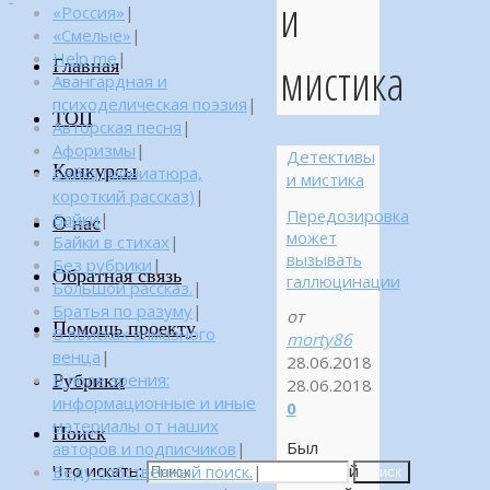
и
«Россия»
|
«Смелые»
|
Help me
|
мистика
Главная
Авангардная и
психоделическая поэзия
|
ТОП
Авторская песня
|
Афоризмы
|
Детективы
Конкурсы
Байка (миниатюра,
и мистика
короткий рассказ)
|
Передозировка
Байки
|
О нас
может
Байки в стихах
|
вызывать
Без рубрики
|
Обратная связь
галлюцинации
Большой рассказ.
|
Братья по разуму
|
от
Помощь проекту
В поисках алмазного
morty86
венца
|
28.06.2018
Рубрики
В поле зрения:
28.06.2018
информационные и иные
0
материалы от наших
Поиск
Был
авторов и подписчиков
|
Что искать:
обычный
Веду собственный поиск.
|
Поиск