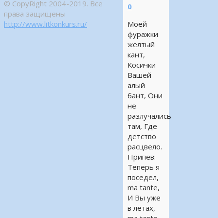
© CopyRight 2004-2019. Все
0
права защищены
http://www.litkonkurs.ru/
Моей
фуражки
желтый
кант,
Косички
Вашей
алый
бант, Они
не
разлучались
там, Где
детство
расцвело.
Припев:
Теперь я
поседел,
ma tante,
И Вы уже
в летах,