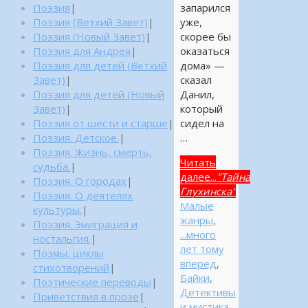
запарился
Поэзия
|
уже,
Поэзия (Ветхий Завет)
|
скорее бы
Поэзия (Новый Завет)
|
оказаться
Поэзия для Андрея
|
дома» —
Поэзия для детей (Ветхий
сказал
Завет)
|
Данил,
Поэзия для детей (Новый
который
Завет)
|
сидел на
Поэзия от шести и старше
|
…
Поэзия. Детское.
|
Поэзия. Жизнь, смерть,
Читать
судьба.
|
далее...
"Тайна
Поэзия. О городах
|
Глухинска"
Поэзия. О деятелях
Малые
культуры.
|
жанры
,
Поэзия. Эмиграция и
...много
ностальгия.
|
лет тому
Поэмы, циклы
вперед
,
стихотворений
|
Байки
,
Поэтические переводы
|
Детективы
Приветствия в прозе
|
и мистика
,