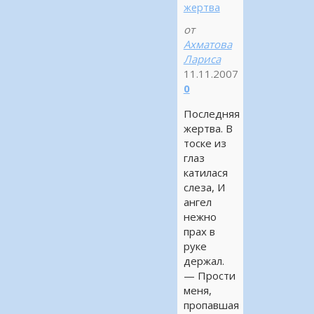
жертва
от
Ахматова
Лариса
11.11.2007
0
Последняя
жертва. В
тоске из
глаз
катилася
слеза, И
ангел
нежно
прах в
руке
держал.
— Прости
меня,
пропавшая