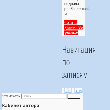
подвала
разбавленной.
И …
Читать
далее...
"
Ее
убили
"
Навигация
по
записям
1
2
3
…
105
Что искать:
Поиск
Кабинет автора