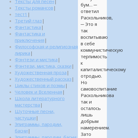
Тексты для песен
|
бум… ─
Тексты романсов
|
ответил
тест1
|
Раскольников,
Третий глаз
|
─ Это я
Фантастика
|
так
Фантастика и
воспитываю
приключения
|
в себе
Философская и религиозная
коммунистическую
лирика
|
терпимость
Фэнтези и мистика
|
к
Фэнтези, мистика, сказки
|
капиталистическому
Художественная проза
|
отродью.
Художественный рассказ
|
Но
Циклы стихов и поэмы
|
самовоспитание
Человек и Вселенная
|
Раскольникова
Школа литературного
так и
мастерства
|
осталось
Шуточные песни,
лишь
частушки
|
добрым
Эпиграммы, пародии,
намерением.
басни
|
Зато
Эпиграммы, пародии, басни,