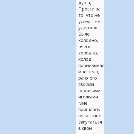
душа,
Прости за
то, что не
успел… не
удержал.
Было
холодно,
очень
холодно,
холод
пронизывал
мое тело,
раня его
своими
ледяными
иголками.
Мне
пришлось
посильнее
закутаться
в свой