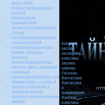
подростков
|
Литературная критика в
поэзии
|
Литературная
публицистика
|
Литературно-критические
статьи
|
Литературно-критические
статьи и обзоры
|
Большой
Литературные конкурсы:
рассказ.
,
условия, лауреаты,
Детективы
призеры
|
и мистика
,
Литературные проекты:
Загадки,
порталы, сайты, домашние
шарады
,
страницы
|
Рассказы
,
Литературный конкурс «Эта
Фантастика
,
упрямая дама — судьба»
|
Фантастика
Литературоведение.
|
и
Любовная лирика
|
приключения
,
Любовно-сентиментальная
Фэнтези
лирика
|
и мистика
,