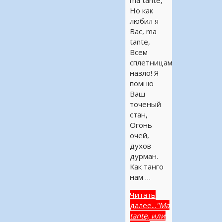
ma tante,
Но как
любил я
Вас, ma
tante,
Всем
сплетницам
назло! Я
помню
Ваш
точеный
стан,
Огонь
очей,
духов
дурман.
Как танго
нам …
Читать
далее...
"Ma
tante, или