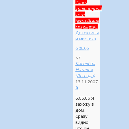
Танго
троюродной
тети
(житейская
ситуация)"
Детективы
и мистика
6.06.06
от
Киселёва
Наталья
(Легенда)
13.11.2007
0
6.06.06 Я
захожу в
дом.
Сразу
видно,
что он