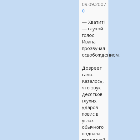
09.09.2007
0
— Хватит!
— глухой
голос
Ивана
прозвучал
освобождением.
—
Дозреет
сама…
Казалось,
что звук
десятков
глухих
ударов
повис в
углах
обычного
подвала
городской