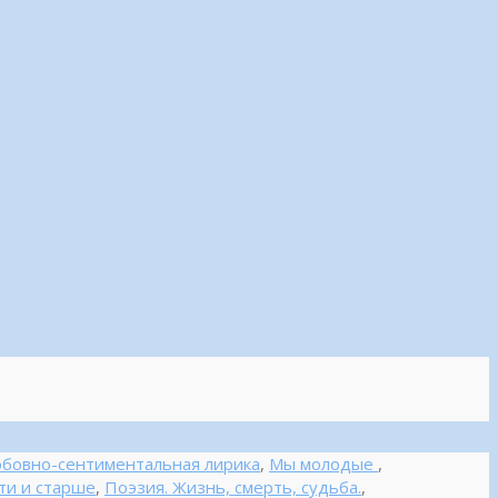
бовно-сентиментальная лирика
,
Мы молодые
,
ти и старше
,
Поэзия. Жизнь, смерть, судьба.
,