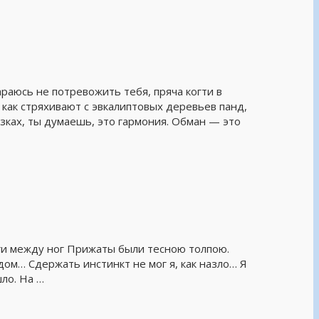
араюсь не потревожить тебя, пряча когти в
 как стряхивают с эвкалиптовых деревьев панд,
зках, ты думаешь, это гармония. Обман — это
ноги между ног Прижаты были тесною толпою.
дом… Сдержать инстинкт не мог я, как назло… Я
ло. На …