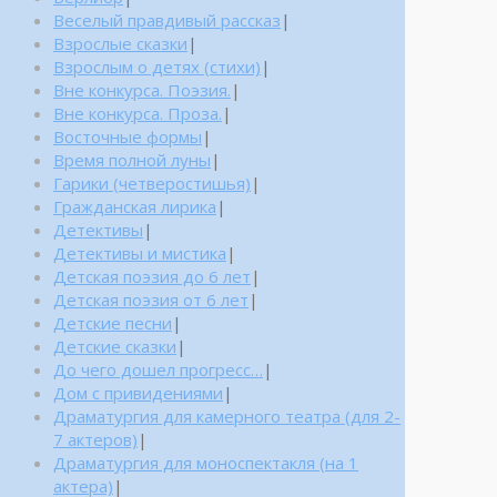
Веселый правдивый рассказ
|
Взрослые сказки
|
Взрослым о детях (стихи)
|
Вне конкурса. Поэзия.
|
Вне конкурса. Проза.
|
Восточные формы
|
Время полной луны
|
Гарики (четверостишья)
|
Гражданская лирика
|
Детективы
|
Детективы и мистика
|
Детская поэзия до 6 лет
|
Детская поэзия от 6 лет
|
Детские песни
|
Детские сказки
|
До чего дошел прогресс…
|
Дом с привидениями
|
Драматургия для камерного театра (для 2-
7 актеров)
|
Драматургия для моноспектакля (на 1
актера)
|