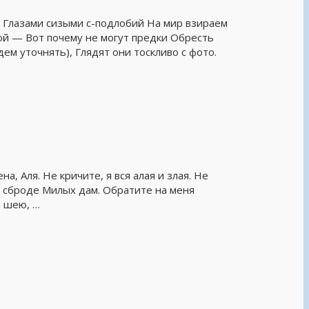
 Глазами сизыми с-подлобий На мир взираем
кой — Вот почему не могут предки Обресть
дем уточнять), Глядят они тоскливо с фото.
а, Аля. Не кричите, я вся алая и злая. Не
ом сброде Милых дам. Обратите на меня
а шею, …