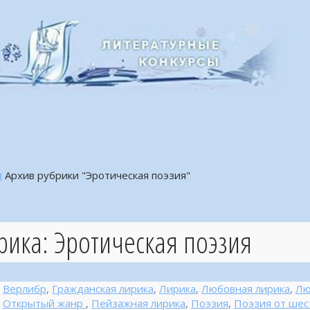
я
Архив рубрики "Эротическая поэзия"
рика:
Эротическая поэзия
Верлибр
,
Гражданская лирика
,
Лирика
,
Любовная лирика
,
Лю
Открытый жанр
,
Пейзажная лирика
,
Поэзия
,
Поэзия от шес