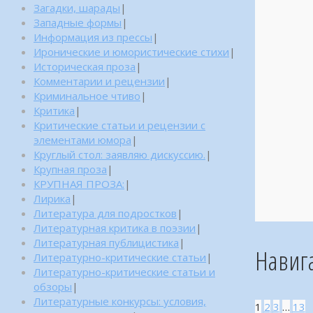
Загадки, шарады
|
Западные формы
|
Информация из прессы
|
Иронические и юмористические стихи
|
Историческая проза
|
Комментарии и рецензии
|
Криминальное чтиво
|
Критика
|
Критические статьи и рецензии с
элементами юмора
|
Круглый стол: заявляю дискуссию.
|
Крупная проза
|
КРУПНАЯ ПРОЗА:
|
Лирика
|
Литература для подростков
|
Литературная критика в поэзии
|
Литературная публицистика
|
Навиг
Литературно-критические статьи
|
Литературно-критические статьи и
обзоры
|
Литературные конкурсы: условия,
1
2
3
…
13