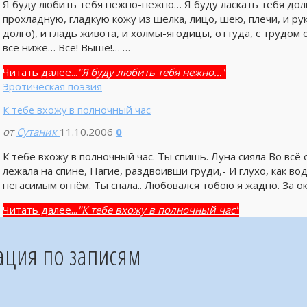
Я буду любить тебя нежно-нежно… Я буду ласкать тебя до
прохладную, гладкую кожу из шёлка, лицо, шею, плечи, и руки
долго), и гладь живота, и холмы-ягодицы, оттуда, с трудо
всё ниже… Всё! Выше!… …
Читать далее...
"Я буду любить тебя нежно…"
Эротическая поэзия
К тебе вхожу в полночный час
от
Сутаник
11.10.2006
0
К тебе вхожу в полночный час. Ты спишь. Луна сияла Во всё 
лежала на спине, Нагие, раздвоивши груди,- И глухо, как вод
негасимым огнём. Ты спала.. Любовался тобою я жадно. За о
Читать далее...
"К тебе вхожу в полночный час"
ация по записям