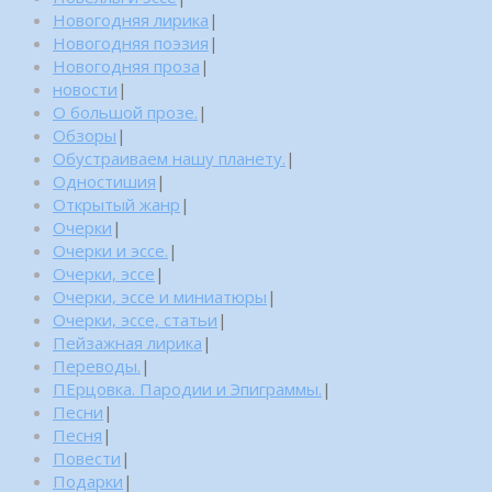
Новогодняя лирика
|
Новогодняя поэзия
|
Новогодняя проза
|
новости
|
О большой прозе.
|
Обзоры
|
Обустраиваем нашу планету.
|
Одностишия
|
Открытый жанр
|
Очерки
|
Очерки и эссе.
|
Очерки, эссе
|
Очерки, эссе и миниатюры
|
Очерки, эссе, статьи
|
Пейзажная лирика
|
Переводы.
|
ПЕрцовка. Пародии и Эпиграммы.
|
Песни
|
Песня
|
Повести
|
Подарки
|