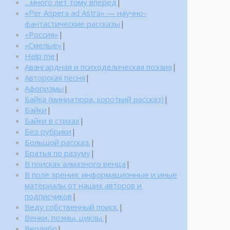
…много лет тому вперед
|
«Per Aspera ad Astra» — научно-
фантастические рассказы
|
«Россия»
|
«Смелые»
|
Help me
|
Авангардная и психоделическая поэзия
|
Авторская песня
|
Афоризмы
|
Байка (миниатюра, короткий рассказ)
|
Байки
|
Байки в стихах
|
Без рубрики
|
Большой рассказ.
|
Братья по разуму
|
В поисках алмазного венца
|
В поле зрения: информационные и иные
материалы от наших авторов и
подписчиков
|
Веду собственный поиск.
|
Венки, поэмы, циклы.
|
Верлибр
|