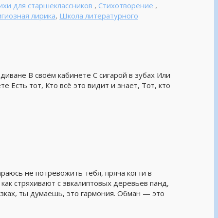
ихи для старшеклассников
,
Стихотворение
,
игиозная лирика
,
Школа литературного
 диване В своём кабинете С сигарой в зубах Или
те Есть тот, Кто всё это видит и знает, Тот, кто
араюсь не потревожить тебя, пряча когти в
 как стряхивают с эвкалиптовых деревьев панд,
зках, ты думаешь, это гармония. Обман — это