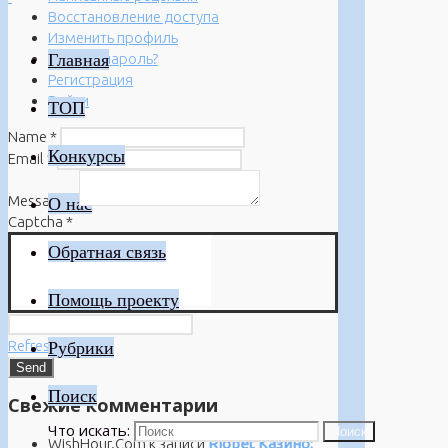
Восстановление доступа
Изменить профиль
Главная
Забыли пароль?
Регистрация
Войти
ТОП
Name
*
Конкурсы
Email
*
Message
*
О нас
Captcha
*
Обратная связь
Помощь проекту
Refresh
Рубрики
Поиск
Свежие комментарии
Что искать:
Поиск
WishHour.Com
к записи
Riobet Казино: