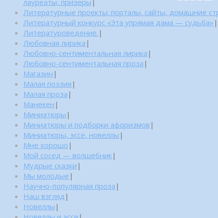
лауреаты, призеры
|
Литературные проекты: порталы, сайты, домашние с
Литературный конкурс «Эта упрямая дама — судьба»
|
Литературоведение.
|
Любовная лирика
|
Любовно-сентиментальная лирика
|
Любовно-сентиментальная проза
|
Магазин
|
Малая поэзия
|
Малая проза
|
Манекен
|
Миниатюры
|
Миниатюры и подборки афоризмов
|
Миниатюры, эссе, новеллы
|
Мне хорошо
|
Мой сосед — волшебник
|
Мудрые сказки
|
Мы молодые
|
Научно-популярная проза
|
Наш взгляд
|
Новеллы
|
Новеллы и эссе
|