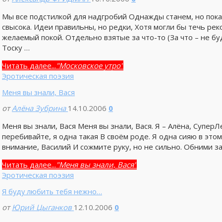
Мы все подстилкой для надгробий Однажды станем, но пока
свысока. Идеи правильны, но редки, Хотя могли бы течь ре
желаемый покой. Отдельно взятые за что-то (За что – не бу
Тоску …
Читать далее...
"Московское утро"
Эротическая поэзия
Меня вы знали, Вася
от
Алёна Зубрина
14.10.2006
0
Меня вы знали, Вася Меня вы знали, Вася. Я – Алёна, СуперЛен
перебивайте, я одна такая В своём роде. Я одна сияю в эт
внимание, Василий И сожмите руку, но не сильно. Обними з
Читать далее...
"Меня вы знали, Вася"
Эротическая поэзия
Я буду любить тебя нежно…
от
Юрий Цыганков
12.10.2006
0