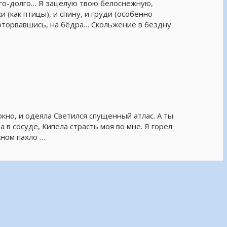
лго-долго… Я зацелую твою белоснежную,
 (как птицы), и спину, и груди (особенно
м оторвавшись, на бёдра… Скольжение в бездну
окно, и одеяла Светился спущенный атлас. А ты
а в сосуде, Кипела страсть моя во мне. Я горел
кном пахло …