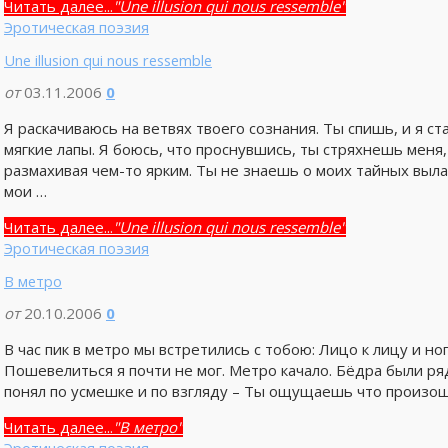
Читать далее...
"Une illusion qui nous ressemble"
Эротическая поэзия
Une illusion qui nous ressemble
от
03.11.2006
0
Я раскачиваюсь на ветвях твоего сознания. Ты спишь, и я ст
мягкие лапы. Я боюсь, что проснувшись, ты стряхнешь меня,
размахивая чем-то ярким. Ты не знаешь о моих тайных выла
мои …
Читать далее...
"Une illusion qui nous ressemble"
Эротическая поэзия
В метро
от
20.10.2006
0
В час пик в метро мы встретились с тобою: Лицо к лицу и 
Пошевелиться я почти не мог. Метро качало. Бёдра были ря
понял по усмешке и по взгляду – Ты ощущаешь что произош
Читать далее...
"В метро"