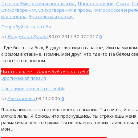
Поэзия. Эмиграция и ностальгия.
,
Просто о жизни
,
Стихи
,
Ст
Стихотворения
,
Стихотворения в прозе
,
Философская и рел
мастерства
,
Эротическая поэзия
Попробуй понять себя
от
Владислав Кураш
30.07.2017
30.07.2017
0
Где бы ты ни был, В джунглях или в саванне, Или на мягком
с ромом в стакане, Помни, мой друг, что где-то На белом све
за всё это в полном …
Читать далее...
"Попробуй понять себя"
Эротическая поэзия
Une illusion qui nous ressemble
от
Аля Прошен
03.11.2006
0
Я раскачиваюсь на ветвях твоего сознания. Ты спишь, и я ст
мягкие лапы. Я боюсь, что проснувшись, ты стряхнешь меня,
размахивая чем-то ярким. Ты не знаешь о моих тайных выла
мои …