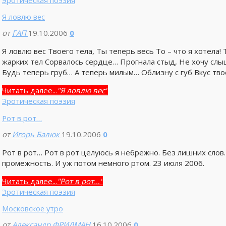
Эротическая поэзия
Я ловлю вес
от
ГАП
19.10.2006
0
Я ловлю вес Твоего тела, Ты теперь весь То – что я хотела!
жарких тел Сорвалось сердце… Прогнала стыд, Не хочу слы
Будь теперь груб… А теперь милым… Облизну с губ Вкус тво
Читать далее...
"Я ловлю вес"
Эротическая поэзия
Рот в рот…
от
Игорь Балюк
19.10.2006
0
Рот в рот… Рот в рот целуюсь я небрежно. Без лишних слов.
промежность. И уж потом немного ртом. 23 июля 2006.
Читать далее...
"Рот в рот…"
Эротическая поэзия
Московское утро
от
Александр ФРИДМАН
16.10.2006
0