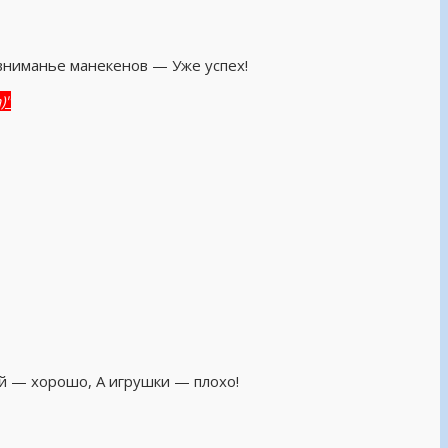
вниманье манекенов — Уже успех!
)"
й — хорошо, А игрушки — плохо!