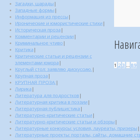
Загадки, шарады
|
Западные формы
|
Информация из прессы
|
Иронические и юмористические стихи
|
Историческая проза
|
Комментарии и рецензии
|
Навиг
Криминальное чтиво
|
Критика
|
Критические статьи и рецензии с
элементами юмора
|
1
2
3
…
89
Круглый стол: заявляю дискуссию.
|
Крупная проза
|
КРУПНАЯ ПРОЗА:
|
Лирика
|
Литература для подростков
|
Литературная критика в поэзии
|
Литературная публицистика
|
Литературно-критические статьи
|
Литературно-критические статьи и обзоры
|
Литературные конкурсы: условия, лауреаты, призеры
|
Литературные проекты: порталы, сайты, домашние с