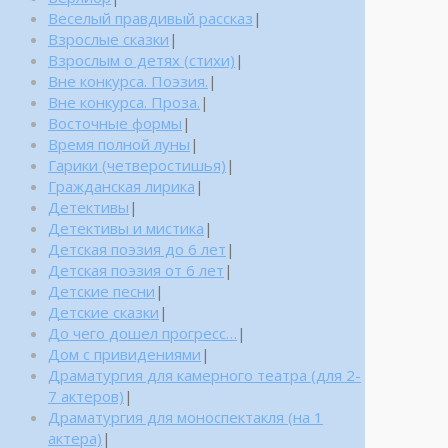
Веселый правдивый рассказ
|
Взрослые сказки
|
Взрослым о детях (стихи)
|
Вне конкурса. Поэзия.
|
Вне конкурса. Проза.
|
Восточные формы
|
Время полной луны
|
Гарики (четверостишья)
|
Гражданская лирика
|
Детективы
|
Детективы и мистика
|
Детская поэзия до 6 лет
|
Детская поэзия от 6 лет
|
Детские песни
|
Детские сказки
|
До чего дошел прогресс…
|
Дом с привидениями
|
Драматургия для камерного театра (для 2-
7 актеров)
|
Драматургия для моноспектакля (на 1
актера)
|