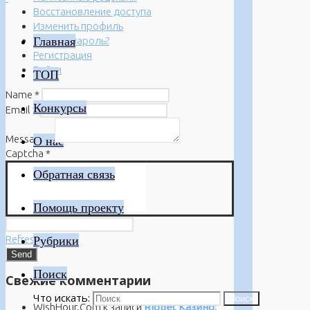
Восстановление доступа
Изменить профиль
Главная
Забыли пароль?
Регистрация
Войти
ТОП
Name
*
Конкурсы
Email
*
Message
*
О нас
Captcha
*
Обратная связь
Помощь проекту
Refresh
Рубрики
Поиск
Свежие комментарии
Что искать:
Поиск
WishHour.Com
к записи
Riobet Казино: