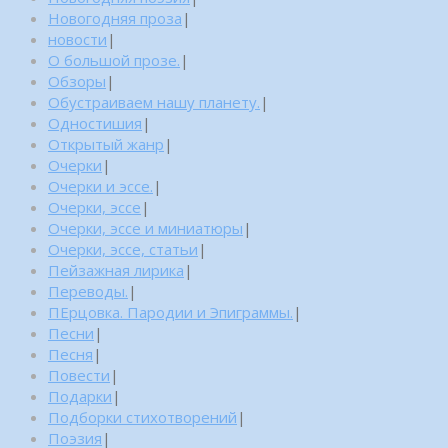
Новогодняя проза
|
новости
|
О большой прозе.
|
Обзоры
|
Обустраиваем нашу планету.
|
Одностишия
|
Открытый жанр
|
Очерки
|
Очерки и эссе.
|
Очерки, эссе
|
Очерки, эссе и миниатюры
|
Очерки, эссе, статьи
|
Пейзажная лирика
|
Переводы.
|
ПЕрцовка. Пародии и Эпиграммы.
|
Песни
|
Песня
|
Повести
|
Подарки
|
Подборки стихотворений
|
Поэзия
|