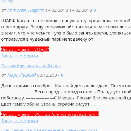
Шарф
от
Immortal_Hogarth
14.02.2018
14.02.2018
0
ШАРФ Когда-то, не помню точную дату, произошла со мной 
своего друга. Ввиду кое-каких обстоятельств мне пришлось
значит, что мне чем-то нужно было занять время, слоняться
отправился в чудесный парк неподалёку от …
Читать далее...
"Шарф"
Западные формы
России близок красный цвет
от
Марк Луцкий
08.12.2007
0
День седьмого ноября – Красный день календаря. Посмотри в
………………………… Весь народ – и млад и стар – Празднует своб
небосводу. ——————С.Маршак. России близок красный цвет
цвет гемоглобина Страны окрасил силуэт. …
Читать далее...
"России близок красный цвет"
Западные формы
При дефиците джентльменов…(вне конкурса)