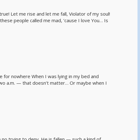
 Let me rise and let me fall, Violator of my soul!
t these people called me mad, ’cause I love You… Is
ove for nowhere When I was lying in my bed and
ast two a.m. — that doesn’t matter… Or maybe when I
h no trying to deny. He is fallen — such a kind of