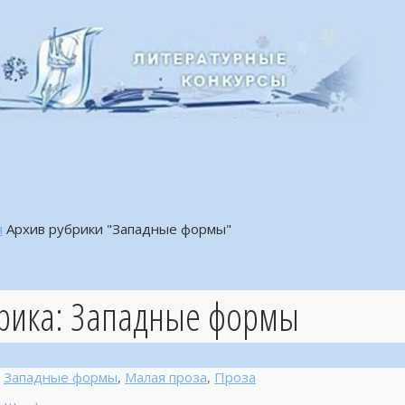
я
Архив рубрики "Западные формы"
рика:
Западные формы
Западные формы
,
Малая проза
,
Проза