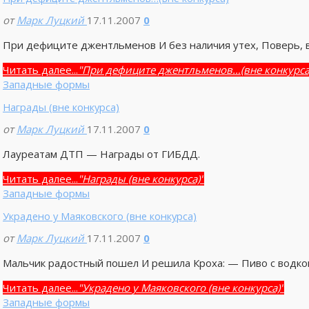
от
Марк Луцкий
17.11.2007
0
При дефиците джентльменов И без наличия утех, Поверь, 
Читать далее...
"При дефиците джентльменов…(вне конкурса
Западные формы
Награды (вне конкурса)
от
Марк Луцкий
17.11.2007
0
Лауреатам ДТП — Награды от ГИБДД.
Читать далее...
"Награды (вне конкурса)"
Западные формы
Украдено у Маяковского (вне конкурса)
от
Марк Луцкий
17.11.2007
0
Мальчик радостный пошел И решила Кроха: — Пиво с водко
Читать далее...
"Украдено у Маяковского (вне конкурса)"
Западные формы