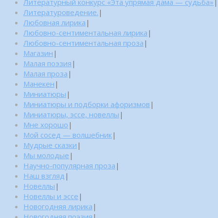
Литературный конкурс «Эта упрямая дама — судьба»
|
Литературоведение.
|
Любовная лирика
|
Любовно-сентиментальная лирика
|
Любовно-сентиментальная проза
|
Магазин
|
Малая поэзия
|
Малая проза
|
Манекен
|
Миниатюры
|
Миниатюры и подборки афоризмов
|
Миниатюры, эссе, новеллы
|
Мне хорошо
|
Мой сосед — волшебник
|
Мудрые сказки
|
Мы молодые
|
Научно-популярная проза
|
Наш взгляд
|
Новеллы
|
Новеллы и эссе
|
Новогодняя лирика
|
Новогодняя поэзия
|