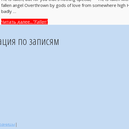
fallen angel Overthrown by gods of love from somewhere high He is
badly …
Читать далее...
"Fallen"
ация по записям
траницы
|