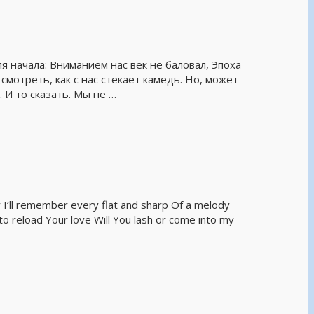
я начала: Вниманием нас век не баловал, Эпоха
смотреть, как с нас стекает камедь. Но, может
 И то сказать. Мы не …
I’ll remember every flat and sharp Of a melody
o reload Your love Will You lash or come into my