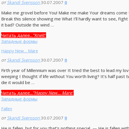
от
Skandi Svensson
30.07.2007
0
Make me grovel before You! Make me make Your dreams come true!
Break this silence showing me What I’ll hardly want to see, Figh
it bad? Outside the wind …
Читать далее...
"Knelt"
Западные формы
Happy New… Mare
от
Skandi Svensson
30.07.2007
0
Firth year of Millennium was over It tried the best to lead my l
weeping I thought: if life without You worth living? It’s half p
die it would be …
Читать далее...
"Happy New… Mare"
Западные формы
Fallen
от
Skandi Svensson
30.07.2007
0
He is fallen, but for you that’s nothing special, — He is fallen wit