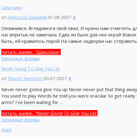
Шекспиру
от
Николай Ширяев
01.08.2007
0
Опомнимся. Вглядимся в свой овал, И нужно нам отметить дл
нас впритык не замечала. Едва ли было для нее игрой Вовсю 
быть, ей нравилось порой На самые задворки нас отправить.
Читать далее...
"Шекспиру"
Западные формы
Never Going To Give You Up
от
Skandi Svensson
30.07.2007
0
Never never gonna give You up Never never put that thing away 
You used to play Words he told you were oracular So get ready t
arms? I’ve been waiting for …
Читать далее...
"Never Going To Give You Up"
Западные формы
Knelt