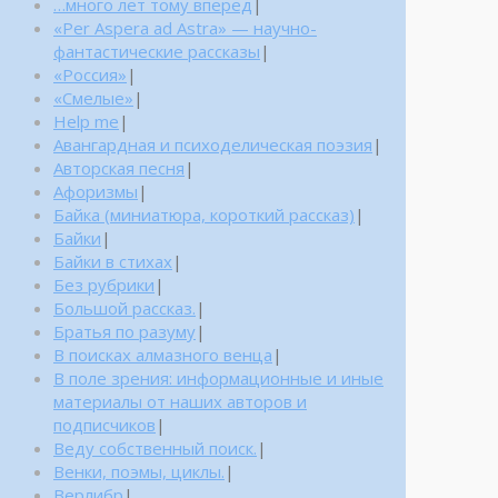
…много лет тому вперед
|
«Per Aspera ad Astra» — научно-
фантастические рассказы
|
«Россия»
|
«Смелые»
|
Help me
|
Авангардная и психоделическая поэзия
|
Авторская песня
|
Афоризмы
|
Байка (миниатюра, короткий рассказ)
|
Байки
|
Байки в стихах
|
Без рубрики
|
Большой рассказ.
|
Братья по разуму
|
В поисках алмазного венца
|
В поле зрения: информационные и иные
материалы от наших авторов и
подписчиков
|
Веду собственный поиск.
|
Венки, поэмы, циклы.
|
Верлибр
|