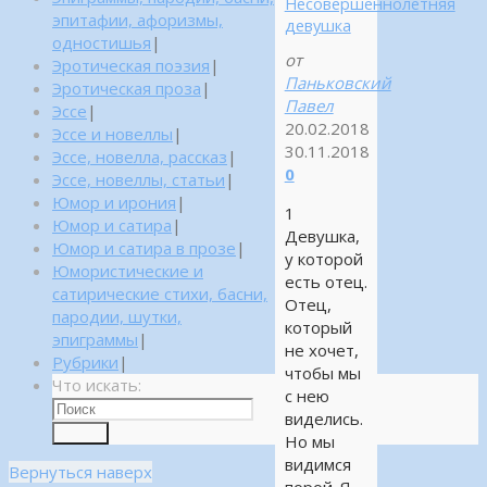
Несовершеннолетняя
эпитафии, афоризмы,
девушка
одностишья
|
от
Эротическая поэзия
|
Паньковский
Эротическая проза
|
Павел
Эссе
|
20.02.2018
Эссе и новеллы
|
30.11.2018
Эссе, новелла, рассказ
|
0
Эссе, новеллы, статьи
|
Юмор и ирония
|
1
Юмор и сатира
|
Девушка,
Юмор и сатира в прозе
|
у которой
Юмористические и
есть отец.
сатирические стихи, басни,
Отец,
пародии, шутки,
который
эпиграммы
|
не хочет,
Рубрики
|
чтобы мы
Что искать:
с нею
виделись.
Поиск
Но мы
видимся
Вернуться наверх