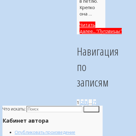
в петлю.
Крепко
она …
Читать
далее...
"Пуговицы"
Навигация
по
записям
1
2
3
…
7
Что искать:
Поиск
Кабинет автора
Опубликовать произведение