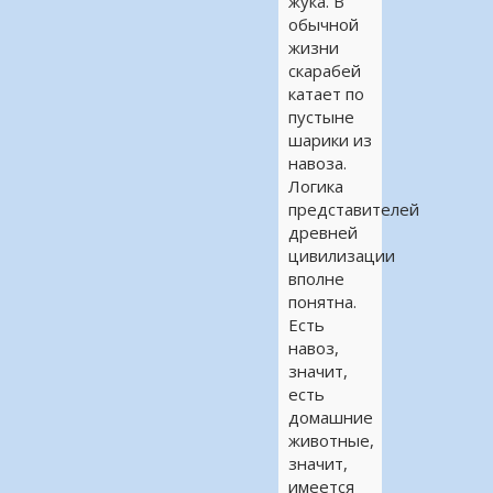
жука. В
обычной
жизни
скарабей
катает по
пустыне
шарики из
навоза.
Логика
представителей
древней
цивилизации
вполне
понятна.
Есть
навоз,
значит,
есть
домашние
животные,
значит,
имеется