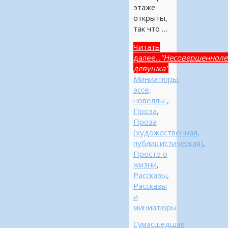
этаже
открыты,
так что …
Читать
далее...
"Несовершенноле
девушка"
Миниатюры,
эссе,
новеллы
,
Проза
,
Проза
(художественная,
публицистическая)
,
Просто о
жизни
,
Рассказы
,
Рассказы
и
миниатюры
Сумасшедшая