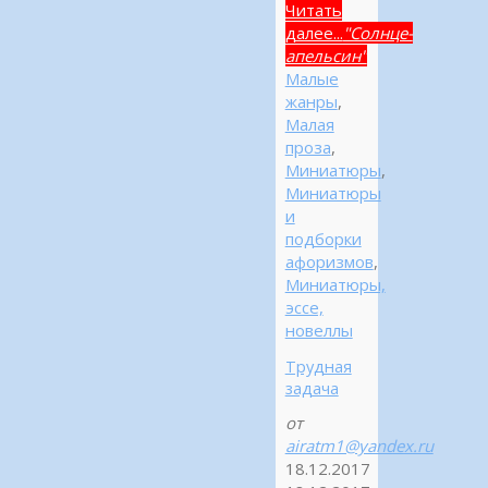
Читать
далее...
"Солнце-
апельсин"
Малые
жанры
,
Малая
проза
,
Миниатюры
,
Миниатюры
и
подборки
афоризмов
,
Миниатюры,
эссе,
новеллы
Трудная
задача
от
airatm1@yandex.ru
18.12.2017