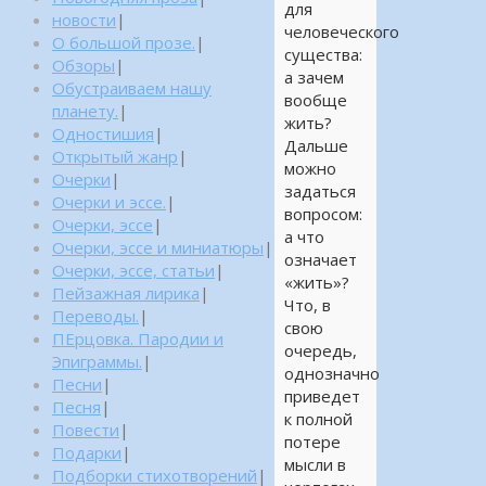
для
новости
|
человеческого
О большой прозе.
|
существа:
Обзоры
|
а зачем
Обустраиваем нашу
вообще
планету.
|
жить?
Одностишия
|
Дальше
Открытый жанр
|
можно
Очерки
|
задаться
Очерки и эссе.
|
вопросом:
Очерки, эссе
|
а что
Очерки, эссе и миниатюры
|
означает
Очерки, эссе, статьи
|
«жить»?
Пейзажная лирика
|
Что, в
Переводы.
|
свою
ПЕрцовка. Пародии и
очередь,
Эпиграммы.
|
однозначно
Песни
|
приведет
Песня
|
к полной
Повести
|
потере
Подарки
|
мысли в
Подборки стихотворений
|