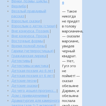
Венки, поэмы, циклы.
|
0
Верлибр
|
Веселый правдивый
— Такое
рассказ
|
никогда
Взрослые сказки
|
не придёт
Взрослым о детях (стихи)
|
в голову
Вне конкурса. Поэзия.
|
марсианина,
Вне конкурса. Проза.
|
— сказали
Восточные формы
|
марсиане,
Время полной луны
|
увидев
Гарики (четверостишья)
|
черный
Гражданская лирика
|
квадрат.
Детективы
|
— Нет,
Детективы и мистика
|
Гугл это
Детская поэзия до 6 лет
|
не
Детская поэзия от 6 лет
|
поймёт! —
Детские песни
|
сказал
Детские сказки
|
обезьяне
До чего дошел прогресс…
|
Дарвин, и
Дом с привидениями
|
обезьяна
Драматургия для камерного
послала
театра (для 2-7 актеров)
|
свой стих