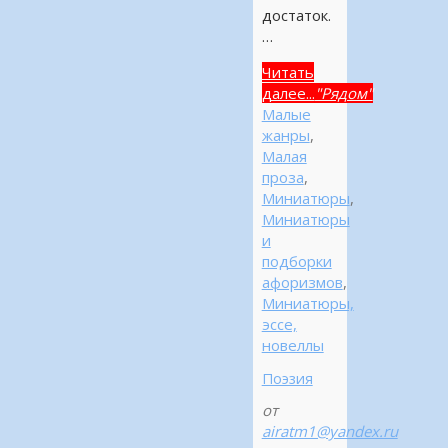
достаток.
…
Читать
далее...
"Рядом"
Малые
жанры
,
Малая
проза
,
Миниатюры
,
Миниатюры
и
подборки
афоризмов
,
Миниатюры,
эссе,
новеллы
Поэзия
от
airatm1@yandex.ru