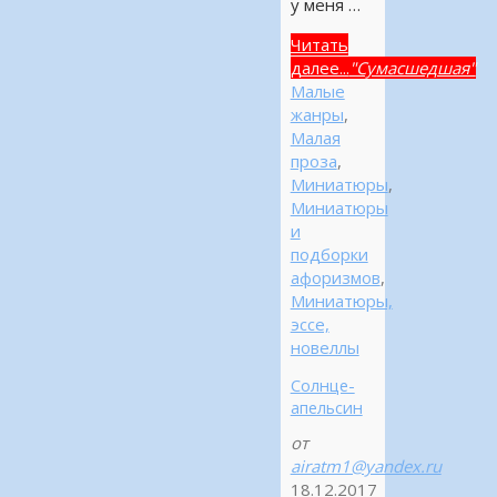
у меня …
Читать
далее...
"Сумасшедшая"
Малые
жанры
,
Малая
проза
,
Миниатюры
,
Миниатюры
и
подборки
афоризмов
,
Миниатюры,
эссе,
новеллы
Солнце-
апельсин
от
airatm1@yandex.ru
18.12.2017