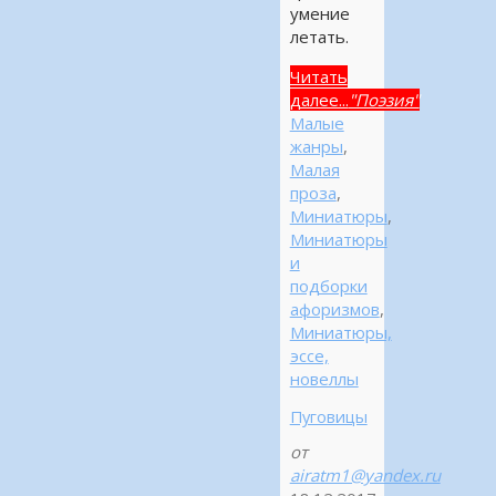
умение
летать.
Читать
далее...
"Поэзия"
Малые
жанры
,
Малая
проза
,
Миниатюры
,
Миниатюры
и
подборки
афоризмов
,
Миниатюры,
эссе,
новеллы
Пуговицы
от
airatm1@yandex.ru