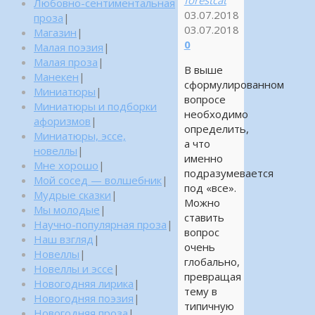
Любовно-сентиментальная
03.07.2018
проза
|
03.07.2018
Магазин
|
0
Малая поэзия
|
Малая проза
|
В выше
Манекен
|
сформулированном
Миниатюры
|
вопросе
Миниатюры и подборки
необходимо
афоризмов
|
определить,
Миниатюры, эссе,
а что
новеллы
|
именно
Мне хорошо
|
подразумевается
Мой сосед — волшебник
|
под «все».
Мудрые сказки
|
Можно
Мы молодые
|
ставить
Научно-популярная проза
|
вопрос
Наш взгляд
|
очень
Новеллы
|
глобально,
Новеллы и эссе
|
превращая
Новогодняя лирика
|
тему в
Новогодняя поэзия
|
типичную
Новогодняя проза
|