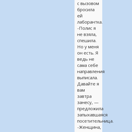
с вызовом
бросила
ей
лаборантка.
-Полис я
не взяла,
спешила.
Но у меня
он есть. Я
ведь не
сама себе
направления
выписала.
Давайте я
вам
завтра
занесу, —
предложила
запыхавшаяся
посетительница.
-Женщина,