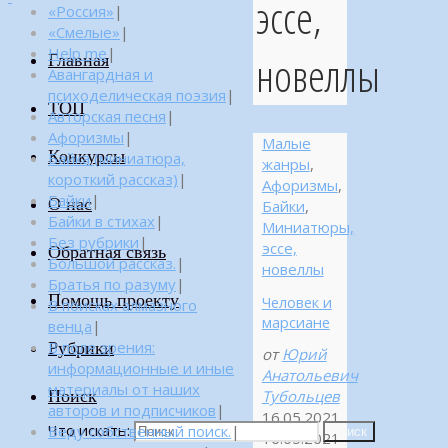
эссе,
«Россия»
|
«Смелые»
|
Help me
|
новеллы
Главная
Авангардная и
психоделическая поэзия
|
ТОП
Авторская песня
|
Афоризмы
|
Малые
Конкурсы
Байка (миниатюра,
жанры
,
короткий рассказ)
|
Афоризмы
,
Байки
|
О нас
Байки
,
Байки в стихах
|
Миниатюры,
Без рубрики
|
эссе,
Обратная связь
Большой рассказ.
|
новеллы
Братья по разуму
|
Помощь проекту
Человек и
В поисках алмазного
марсиане
венца
|
Рубрики
В поле зрения:
от
Юрий
информационные и иные
Анатольевич
материалы от наших
Поиск
Тубольцев
авторов и подписчиков
|
16.05.2021
Что искать:
Веду собственный поиск.
|
Поиск
16.05.2021