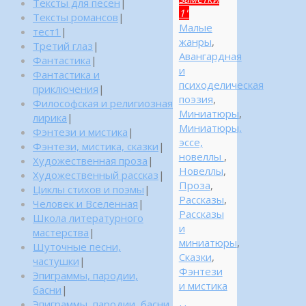
Тексты для песен
|
1"
Тексты романсов
|
Малые
тест1
|
жанры
,
Третий глаз
|
Авангардная
Фантастика
|
и
Фантастика и
психоделическая
приключения
|
поэзия
,
Философская и религиозная
Миниатюры
,
лирика
|
Миниатюры,
Фэнтези и мистика
|
эссе,
Фэнтези, мистика, сказки
|
новеллы
,
Художественная проза
|
Новеллы
,
Художественный рассказ
|
Проза
,
Циклы стихов и поэмы
|
Рассказы
,
Человек и Вселенная
|
Рассказы
Школа литературного
и
мастерства
|
миниатюры
,
Шуточные песни,
Сказки
,
частушки
|
Фэнтези
Эпиграммы, пародии,
и мистика
басни
|
Эпиграммы, пародии, басни,