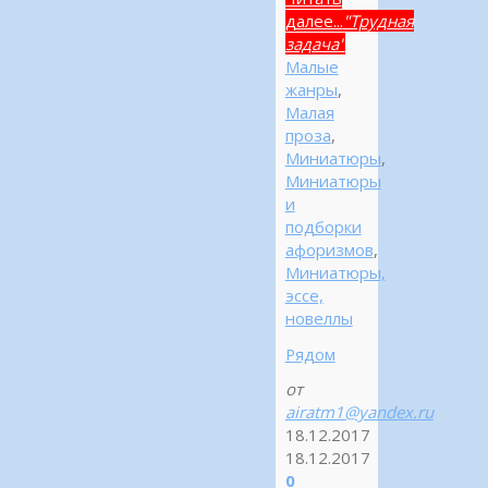
далее...
"Трудная
задача"
Малые
жанры
,
Малая
проза
,
Миниатюры
,
Миниатюры
и
подборки
афоризмов
,
Миниатюры,
эссе,
новеллы
Рядом
от
airatm1@yandex.ru
18.12.2017
18.12.2017
0