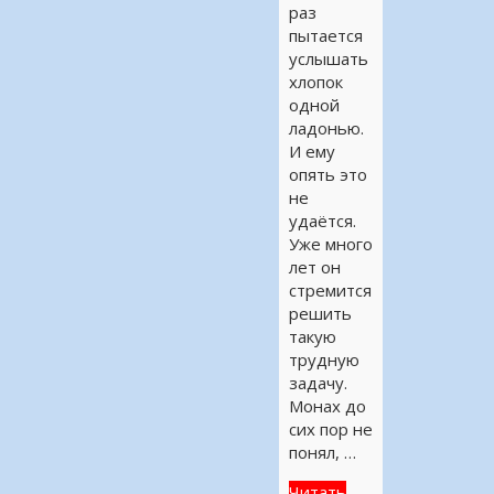
раз
пытается
услышать
хлопок
одной
ладонью.
И ему
опять это
не
удаётся.
Уже много
лет он
стремится
решить
такую
трудную
задачу.
Монах до
сих пор не
понял, …
Читать