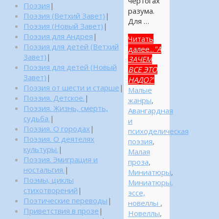
чертогах
Поэзия
|
разума.
Поэзия (Ветхий Завет)
|
Для …
Поэзия (Новый Завет)
|
Поэзия для Андрея
|
Читать
Поэзия для детей (Ветхий
далее...
"А
Завет)
|
ЗАЧЕМ
Поэзия для детей (Новый
ВСЕ ЭТО
Завет)
|
НАДО?"
Поэзия от шести и старше
|
Малые
Поэзия. Детское.
|
жанры
,
Поэзия. Жизнь, смерть,
Авангардная
судьба.
|
и
Поэзия. О городах
|
психоделическая
Поэзия. О деятелях
поэзия
,
культуры.
|
Малая
Поэзия. Эмиграция и
проза
,
ностальгия.
|
Миниатюры
,
Поэмы, циклы
Миниатюры,
стихотворений
|
эссе,
Поэтические переводы
|
новеллы
,
Приветствия в прозе
|
Новеллы
,