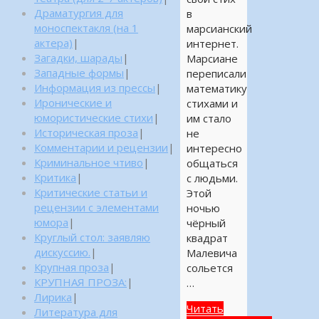
Драматургия для
в
моноспектакля (на 1
марсианский
актера)
|
интернет.
Загадки, шарады
|
Марсиане
Западные формы
|
переписали
Информация из прессы
|
математику
Иронические и
стихами и
юмористические стихи
|
им стало
Историческая проза
|
не
Комментарии и рецензии
|
интересно
Криминальное чтиво
|
общаться
Критика
|
с людьми.
Критические статьи и
Этой
рецензии с элементами
ночью
юмора
|
чёрный
Круглый стол: заявляю
квадрат
дискуссию.
|
Малевича
Крупная проза
|
сольется
КРУПНАЯ ПРОЗА:
|
…
Лирика
|
Читать
Литература для