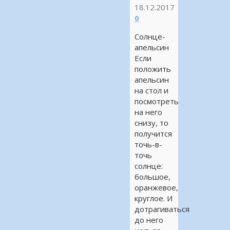
18.12.2017
0
Солнце-
апельсин
Если
положить
апельсин
на стол и
посмотреть
на него
снизу, то
получится
точь-в-
точь
солнце:
большое,
оранжевое,
круглое. И
дотрагиваться
до него