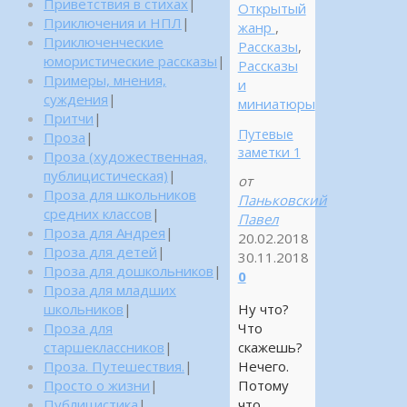
Приветствия в стихах
|
Открытый
Приключения и НПЛ
|
жанр
,
Приключенческие
Рассказы
,
юмористические рассказы
|
Рассказы
Примеры, мнения,
и
суждения
|
миниатюры
Притчи
|
Путевые
Проза
|
заметки 1
Проза (художественная,
публицистическая)
|
от
Проза для школьников
Паньковский
средних классов
|
Павел
Проза для Андрея
|
20.02.2018
Проза для детей
|
30.11.2018
Проза для дошкольников
|
0
Проза для младших
Ну что?
школьников
|
Что
Проза для
скажешь?
старшеклассников
|
Нечего.
Проза. Путешествия.
|
Потому
Просто о жизни
|
что
Публицистика
|