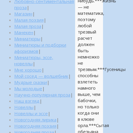
нибудь.***Жизнь
Любовно-сентиментальная
— не
проза
|
математика,
Магазин
|
поэтому
Малая поэзия
|
любой
Малая проза
|
трезвый
Манекен
|
расчет
Миниатюры
|
должен
Миниатюры и подборки
быть
афоризмов
|
немножко
Миниатюры, эссе,
не
новеллы
|
трезвым.***Гусеницы
Мне хорошо
|
способны
Мой сосед — волшебник
|
взлететь
Мудрые сказки
|
намного
Мы молодые
|
выше, чем
Научно-популярная проза
|
бабочки,
Наш взгляд
|
но только
Новеллы
|
когда они
Новеллы и эссе
|
в клюве
Новогодняя лирика
|
орла.***Сытая
Новогодняя поэзия
|
обезьяна
Новогодняя проза
|