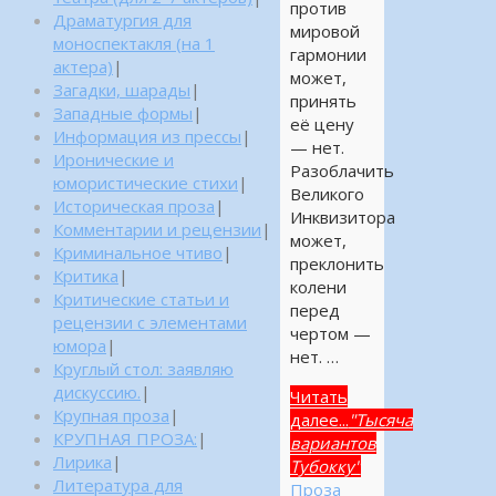
против
Драматургия для
мировой
моноспектакля (на 1
гармонии
актера)
|
может,
Загадки, шарады
|
принять
Западные формы
|
её цену
Информация из прессы
|
— нет.
Иронические и
Разоблачить
юмористические стихи
|
Великого
Историческая проза
|
Инквизитора
Комментарии и рецензии
|
может,
Криминальное чтиво
|
преклонить
Критика
|
колени
Критические статьи и
перед
рецензии с элементами
чертом —
юмора
|
нет. …
Круглый стол: заявляю
дискуссию.
|
Читать
Крупная проза
|
далее...
"Тысяча
КРУПНАЯ ПРОЗА:
|
вариантов
Лирика
|
Тубокку"
Литература для
Проза