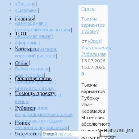
«Россия»
|
Проза
«Смелые»
|
Help me
|
Главная
Тысяча
Авангардная и
вариантов
психоделическая поэзия
|
Тубокку
ТОП
Авторская песня
|
от
Юрий
Афоризмы
|
Анатольевич
Конкурсы
Байка (миниатюра,
Тубольцев
короткий рассказ)
|
15.07.2026
Байки
|
О нас
15.07.2026
Байки в стихах
|
0
Без рубрики
|
Обратная связь
Большой рассказ.
|
Тысяча
Братья по разуму
|
вариантов
Помощь проекту
В поисках алмазного
Тубокку
венца
|
Иван
Рубрики
В поле зрения:
Карамазов
информационные и иные
Ы-генезис
материалы от наших
Поиск
абсолютного
авторов и подписчиков
|
разумаАННИГИЛЯЦИЯ
Что искать:
Веду собственный поиск.
|
Поиск
АЛГОРИТМОВ