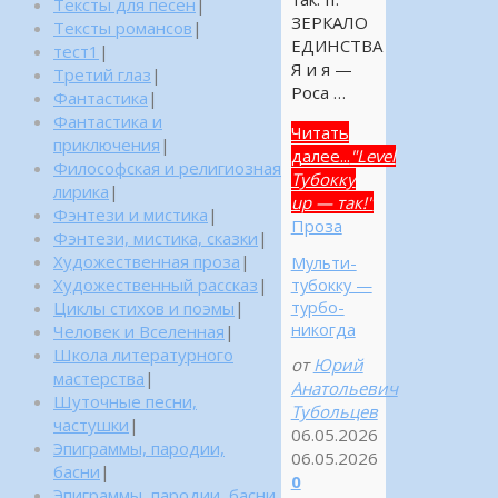
Тексты для песен
|
ЗЕРКАЛО
Тексты романсов
|
ЕДИНСТВА
тест1
|
Я и я —
Третий глаз
|
Роса …
Фантастика
|
Фантастика и
Читать
приключения
|
далее...
"Level
Философская и религиозная
Тубокку
лирика
|
up — так!"
Фэнтези и мистика
|
Проза
Фэнтези, мистика, сказки
|
Художественная проза
|
Мульти-
Художественный рассказ
|
тубокку —
турбо-
Циклы стихов и поэмы
|
никогда
Человек и Вселенная
|
Школа литературного
от
Юрий
мастерства
|
Анатольевич
Шуточные песни,
Тубольцев
частушки
|
06.05.2026
Эпиграммы, пародии,
06.05.2026
басни
|
0
Эпиграммы, пародии, басни,