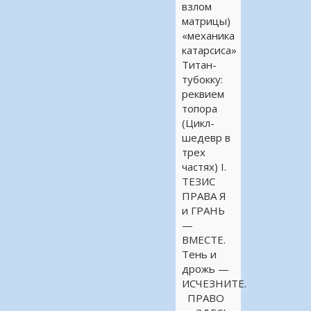
взлом
матрицы)
«механика
катарсиса»
Титан-
тубокку:
реквием
топора
(Цикл-
шедевр в
трех
частях) I.
ТЕЗИС
ПРАВА Я
и ГРАНЬ
—
ВМЕСТЕ.
Тень и
дрожь —
ИСЧЕЗНИТЕ.
ПРАВО