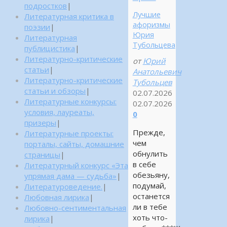
подростков
|
Лучшие
Литературная критика в
афоризмы
поэзии
|
Юрия
Литературная
Тубольцева
публицистика
|
Литературно-критические
от
Юрий
статьи
|
Анатольевич
Литературно-критические
Тубольцев
статьи и обзоры
|
02.07.2026
Литературные конкурсы:
02.07.2026
условия, лауреаты,
0
призеры
|
Прежде,
Литературные проекты:
чем
порталы, сайты, домашние
обнулить
страницы
|
в себе
Литературный конкурс «Эта
обезьяну,
упрямая дама — судьба»
|
подумай,
Литературоведение.
|
останется
Любовная лирика
|
ли в тебе
Любовно-сентиментальная
хоть что-
лирика
|