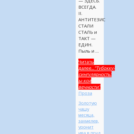
— ЗДЕСЬ.
ВСЕГДА.
II.
АНТИТЕЗИС
СТАЛИ
СТАЛЬ и
ТАКТ —
ЕДИН.
Пыль и …
Читать
далее...
"Тубокку-
сингулярность:
ы-код
вечности"
Проза
Золотую
чашу
месяца,
захмелев,
уронит
ива в пруд