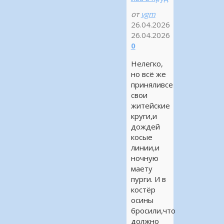
от
vgm
26.04.2026
26.04.2026
0
Нелегко,
но всё же
приняливсе
свои
житейские
круги,и
дождей
косые
линии,и
ночную
маету
пурги. И в
костёр
осины
бросили,что
должно