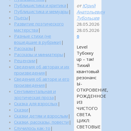
Публицистика и критика
|
от
Юрий
Публицистика и мемуары
|
Анатольевич
Пьесы
|
Тубольцев
Развитие поэтического
28.05.2026
мастерства
|
28.05.2026
Разные стихи (не
0
вошедшие в рубрики)
|
Level
Рассказы
|
Тубокку
Рассказы и миниатюры
|
up – так!
Рецензии
|
Тихий
Сведения об авторах и их
квантовый
произведения
|
резонанс
Сведения об авторе и его
Ы-
произведения
|
ОТКРОВЕНИЕ,
Сентиментальная и
РОЖДЕННОЕ
эротическая проза
|
ИЗ
Сказка для взрослых
|
ЧИСТОГО
Сказки
|
СВЕТА.
Сказки детям и взрослым
|
ЦИКЛ:
Сказки, рассказы, повести
|
СВЕТОВЫЕ
Случилось как-то
|