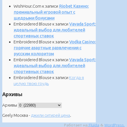
WishHour.Com
к записи
Riobet Казино:
премиальный игровой опыт с
щедрыми бонусами
Embroidered Blouse
к записи
Vavada Sport:
идеальный выбор для любителей
спортивных ставок
Embroidered Blouse
к записи
Vodka Casino:
горячие азартные развлечения с
русским колоритом
Embroidered Blouse
к записи
Vavada Sport:
идеальный выбор для любителей
спортивных ставок
Embroidered Blouse
к записи
Когда я
целую твою грудь
Архивы
Архивы
Geely Москва -
джили ситирей цена
.
Работает на
Fluida
&
WordPress.