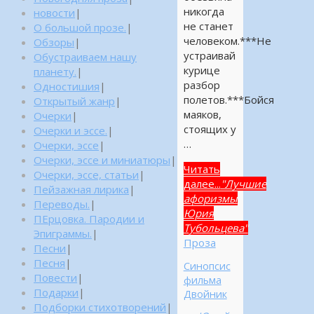
никогда
новости
|
не станет
О большой прозе.
|
человеком.***Не
Обзоры
|
устраивай
Обустраиваем нашу
курице
планету.
|
разбор
Одностишия
|
полетов.***Бойся
Открытый жанр
|
маяков,
Очерки
|
стоящих у
Очерки и эссе.
|
…
Очерки, эссе
|
Очерки, эссе и миниатюры
|
Читать
Очерки, эссе, статьи
|
далее...
"Лучшие
Пейзажная лирика
|
афоризмы
Переводы.
|
Юрия
ПЕрцовка. Пародии и
Тубольцева"
Эпиграммы.
|
Проза
Песни
|
Песня
|
Синопсис
Повести
|
фильма
Подарки
|
Двойник
Подборки стихотворений
|