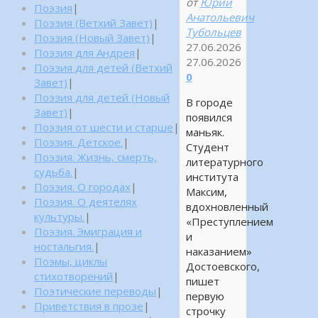
от
Юрий
Поэзия
|
Анатольевич
Поэзия (Ветхий Завет)
|
Тубольцев
Поэзия (Новый Завет)
|
27.06.2026
Поэзия для Андрея
|
27.06.2026
Поэзия для детей (Ветхий
0
Завет)
|
Поэзия для детей (Новый
В городе
Завет)
|
появился
Поэзия от шести и старше
|
маньяк.
Поэзия. Детское.
|
Студент
Поэзия. Жизнь, смерть,
литературного
судьба.
|
института
Поэзия. О городах
|
Максим,
Поэзия. О деятелях
вдохновленный
культуры.
|
«Преступлением
Поэзия. Эмиграция и
и
ностальгия.
|
наказанием»
Поэмы, циклы
Достоевского,
стихотворений
|
пишет
Поэтические переводы
|
первую
Приветствия в прозе
|
строчку