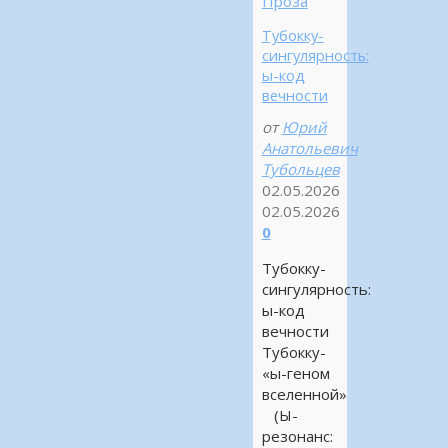
Проза
Тубокку-
сингулярность:
ы-код
вечности
от
Юрий
Анатольевич
Тубольцев
02.05.2026
02.05.2026
0
Тубокку-
сингулярность:
ы-код
вечности
Тубокку-
«ы-геном
вселенной»
(Ы-
резонанс: