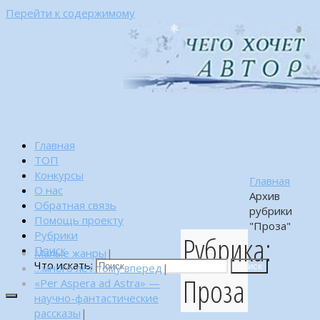
Перейти к содержимому
Главная
ТОП
Конкурсы
Главная
О нас
Архив
Обратная связь
рубрики
Помощь проекту
"Проза"
Рубрики
Рубрика:
Поиск
Малые жанры
|
Что искать:
…много лет тому вперед
|
Поиск
Проза
«Per Aspera ad Astra» —
научно-фантастические
рассказы
|