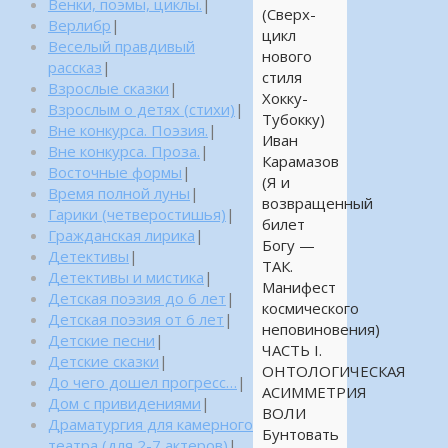
Венки, поэмы, циклы.
|
(Сверх-
Верлибр
|
цикл
Веселый правдивый
нового
рассказ
|
стиля
Взрослые сказки
|
Хокку-
Взрослым о детях (стихи)
|
Тубокку)
Вне конкурса. Поэзия.
|
Иван
Вне конкурса. Проза.
|
Карамазов
Восточные формы
|
(Я и
Время полной луны
|
возвращенный
Гарики (четверостишья)
|
билет
Гражданская лирика
|
Богу —
Детективы
|
ТАК.
Детективы и мистика
|
Манифест
Детская поэзия до 6 лет
|
космического
Детская поэзия от 6 лет
|
неповиновения)
Детские песни
|
ЧАСТЬ I.
Детские сказки
|
ОНТОЛОГИЧЕСКАЯ
До чего дошел прогресс…
|
АСИММЕТРИЯ
Дом с привидениями
|
ВОЛИ
Драматургия для камерного
Бунтовать
театра (для 2-7 актеров)
|