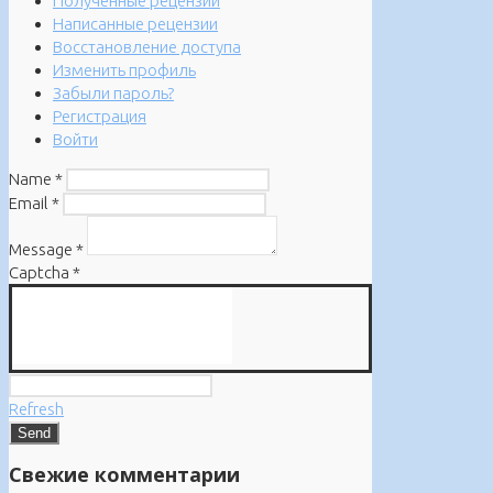
Полученные рецензии
Написанные рецензии
Восстановление доступа
Изменить профиль
Забыли пароль?
Регистрация
Войти
Name
*
Email
*
Message
*
Captcha
*
Refresh
Свежие комментарии