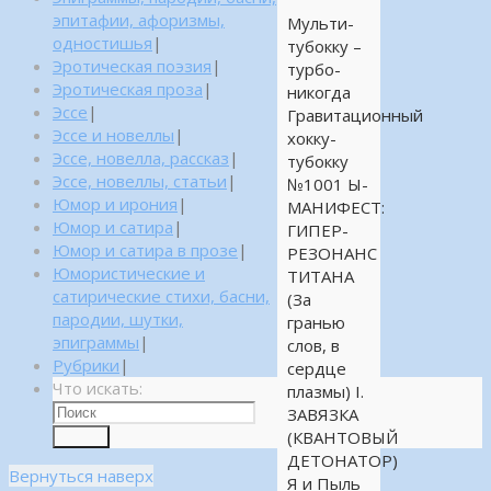
эпитафии, афоризмы,
Мульти-
одностишья
|
тубокку –
Эротическая поэзия
|
турбо-
Эротическая проза
|
никогда
Эссе
|
Гравитационный
Эссе и новеллы
|
хокку-
Эссе, новелла, рассказ
|
тубокку
Эссе, новеллы, статьи
|
№1001 Ы-
Юмор и ирония
|
МАНИФЕСТ:
Юмор и сатира
|
ГИПЕР-
Юмор и сатира в прозе
|
РЕЗОНАНС
Юмористические и
ТИТАНА
сатирические стихи, басни,
(За
пародии, шутки,
гранью
эпиграммы
|
слов, в
Рубрики
|
сердце
Что искать:
плазмы) I.
ЗАВЯЗКА
(КВАНТОВЫЙ
Поиск
ДЕТОНАТОР)
Вернуться наверх
Я и Пыль