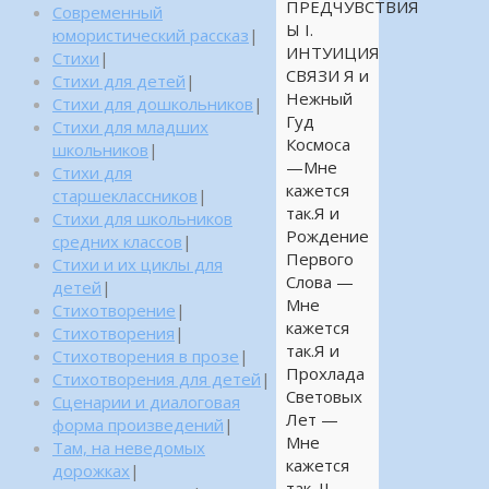
ПРЕДЧУВСТВИЯ
Современный
Ы I.
юмористический рассказ
|
ИНТУИЦИЯ
Стихи
|
СВЯЗИ Я и
Стихи для детей
|
Нежный
Стихи для дошкольников
|
Гуд
Стихи для младших
Космоса
школьников
|
—Мне
Стихи для
кажется
старшеклассников
|
так.Я и
Стихи для школьников
Рождение
средних классов
|
Первого
Стихи и их циклы для
Слова —
детей
|
Мне
Стихотворение
|
кажется
Стихотворения
|
так.Я и
Стихотворения в прозе
|
Прохлада
Стихотворения для детей
|
Световых
Сценарии и диалоговая
Лет —
форма произведений
|
Мне
Там, на неведомых
кажется
дорожках
|
так. II.