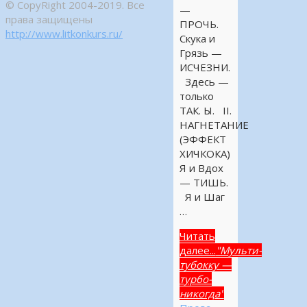
© CopyRight 2004-2019. Все
—
права защищены
ПРОЧЬ.
http://www.litkonkurs.ru/
Скука и
Грязь —
ИСЧЕЗНИ.
Здесь —
только
ТАК. Ы. II.
НАГНЕТАНИЕ
(ЭФФЕКТ
ХИЧКОКА)
Я и Вдох
— ТИШЬ.
Я и Шаг
…
Читать
далее...
"Мульти-
тубокку —
турбо-
никогда"