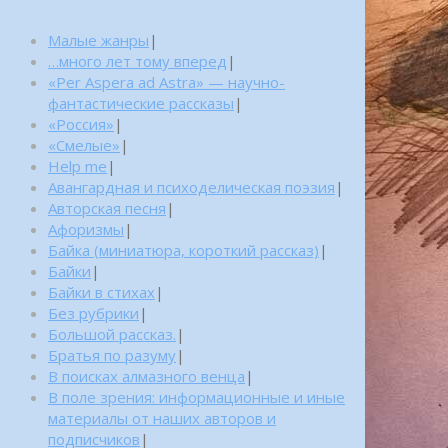
Малые жанры
|
…много лет тому вперед
|
«Per Aspera ad Astra» — научно-
фантастические рассказы
|
«Россия»
|
«Смелые»
|
Help me
|
Авангардная и психоделическая поэзия
|
Авторская песня
|
Афоризмы
|
Байка (миниатюра, короткий рассказ)
|
Байки
|
Байки в стихах
|
Без рубрики
|
Большой рассказ.
|
Братья по разуму
|
В поисках алмазного венца
|
В поле зрения: информационные и иные
материалы от наших авторов и
подписчиков
|