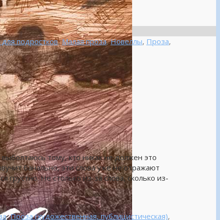
 для подростков
,
Малая проза
,
Новеллы
,
Проза
,
 выболтаюсь тому, кто никак не должен это
звучит банально, эти слова уже не отражают
я грустно. Не столько из-за слова, сколько из-
за
,
Проза (художественная, публицистическая)
,