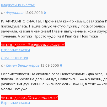
Клариссино счастье
от
Федорова
15.09.2006
0
КЛАРИССИНО СЧАСТЬЕ Прочитала как-то камышовая жаба Кла
призадумалась. Нашла самую чистую лужицу, посмотрелась: —
замечала, квакая я ква-сивая! Глазки выпученные, кожа изу
точеные. А ротик? Просто чудо! Ква! Ква! Ква! Пою тоже …
Читать далее...
"Клариссино счастье"
Взрослые сказки
Осел-летописец
от
Семен Венцимеров
13.09.2006
0
Осел-летописец На околице села Повстречались два осла, 
повела. Забрели на дальний луг, Попаслись… — А знаешь, д
разложенья дух. Раньше были все ослы Важны, в теле — как
мослы. Вот уже …
Читать далее...
"Осел-летописец"
Взрослые сказки