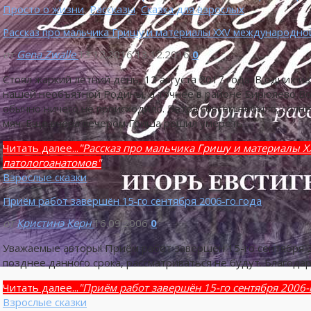
Просто о жизни
,
Рассказы
,
Сказка для взрослых
Рассказ про мальчика Гришу и материалы XXV международно
от
Gena Zwalle
13.12.2016
13.12.2016
0
Стоял жаркий летний день, 12 августа 2017 года. В одних 
нашей необъятной Родины, а точнее в районе Бирюлево Во
обычно ничего не происходило. Ветра совсем небыло, солне
мяч. Еще вчера вечером Гриша решил умереть …
Читать далее...
"Рассказ про мальчика Гришу и материалы 
патологоанатомов"
Взрослые сказки
Приём работ завершён 15-го сентября 2006-го года
от
Кристинэ Керн
16.09.2006
0
Уважаемые авторы! Приём работ завершен 15-го сентября 2
позднее данного срока, рассматриваться не будут. Благодар
Читать далее...
"Приём работ завершён 15-го сентября 2006-г
Взрослые сказки