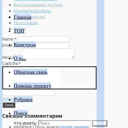
Восстановление доступа
Изменить профиль
Главная
Забыли пароль?
Регистрация
Войти
ТОП
Name
*
Конкурсы
Email
*
Message
*
О нас
Captcha
*
Обратная связь
Помощь проекту
Refresh
Рубрики
Поиск
Свежие комментарии
Что искать:
Поиск
WishHour.Com
к записи
Riobet Казино: