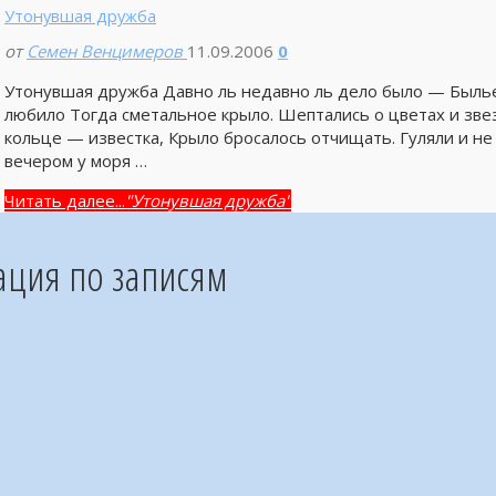
Утонувшая дружба
от
Семен Венцимеров
11.09.2006
0
Утонувшая дружба Давно ль недавно ль дело было — Былье
любило Тогда сметальное крыло. Шептались о цветах и звез
кольце — известка, Крыло бросалось отчищать. Гуляли и не
вечером у моря …
Читать далее...
"Утонувшая дружба"
ация по записям