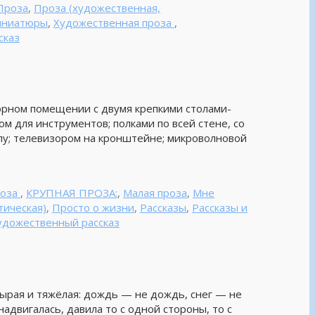
Проза
,
Проза (художественная,
миниатюры
,
Художественная проза
,
сказ
орном помещении с двумя крепкими столами-
м для инструментов; полками по всей стене, со
глу; телевизором на кронштейне; микроволновой
роза
,
КРУПНАЯ ПРОЗА:
,
Малая проза
,
Мне
тическая)
,
Просто о жизни
,
Рассказы
,
Рассказы и
удожественный рассказ
сырая и тяжёлая: дождь — не дождь, снег — не
надвигалась, давила то с одной стороны, то с