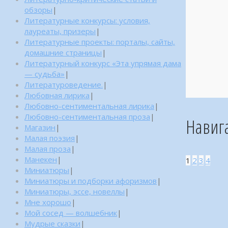
обзоры
|
Литературные конкурсы: условия,
лауреаты, призеры
|
Литературные проекты: порталы, сайты,
домашние страницы
|
Литературный конкурс «Эта упрямая дама
— судьба»
|
Литературоведение.
|
Любовная лирика
|
Любовно-сентиментальная лирика
|
Любовно-сентиментальная проза
|
Навиг
Магазин
|
Малая поэзия
|
Малая проза
|
Манекен
|
1
2
3
4
Миниатюры
|
Миниатюры и подборки афоризмов
|
Миниатюры, эссе, новеллы
|
Мне хорошо
|
Мой сосед — волшебник
|
Мудрые сказки
|