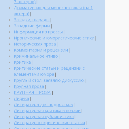
7 актеров)
|
Драматургия для моноспектакля (на 1
актера)
|
Загадки, шарады
|
Западные формы
|
Информация из прессы
|
Иронические и юмористические стихи
|
Историческая проза
|
Комментарии и рецензии
|
Криминальное чтиво
|
Критика
|
Критические статьи и рецензии с
элементами юмора
|
Круглый стол: заявляю дискуссию.
|
Крупная проза
|
КРУПНАЯ ПРОЗА:
|
Лирика
|
Литература для подростков
|
Литературная критика в поэзии
|
Литературная публицистика
|
Литературно-критические статьи
|
Литературно-критические статьи и