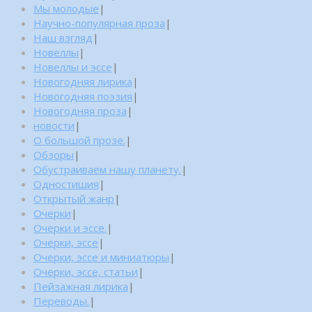
Мы молодые
|
Научно-популярная проза
|
Наш взгляд
|
Новеллы
|
Новеллы и эссе
|
Новогодняя лирика
|
Новогодняя поэзия
|
Новогодняя проза
|
новости
|
О большой прозе.
|
Обзоры
|
Обустраиваем нашу планету.
|
Одностишия
|
Открытый жанр
|
Очерки
|
Очерки и эссе.
|
Очерки, эссе
|
Очерки, эссе и миниатюры
|
Очерки, эссе, статьи
|
Пейзажная лирика
|
Переводы.
|