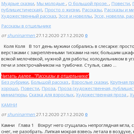
Мудрые сказки
,
Мы молодые
,
О большой прозе.
,
Повести
,
публицистическая)
,
Просто о жизни
,
Рассказы
,
Рассказы и 
Художественный рассказ
,
Эссе и новеллы
,
Эссе, новелла, рас
Рассказы в отшельнике
от
shuninarmen
27.12.2020
27.12.2020
0
Коля Коля В тот день мужики собрались в слесарке: прост
верстаками с закреплёнными тисками на них; большим шкафо
всякой мелочёвкой, нужной для работы; холодильником в у
печи и электрочайником на тумбочке. Стулья, само …
Читать далее...
"Рассказы в отшельнике"
Без рубрики
,
Большой рассказ.
,
Взрослые сказки
,
Крупная п
хорошо
,
Повести
,
Проза
,
Проза (художественная, публицис
миниатюры
,
Сказка для взрослых
,
Художественная проза
,
Х
КАМНИ
от
shuninarmen
27.12.2020
27.12.2020
0
Камни Глава 1 Вокруг него сгущалась непроглядная мгла, 
снег, не разобрать. Липкая мокрая взвесь летала в воздухе, 