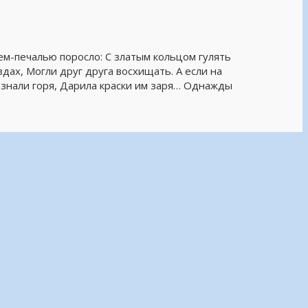
м-печалью поросло: С златым кольцом гулять
дах, Могли друг друга восхищать. А если на
 знали горя, Дарила краски им заря… Однажды