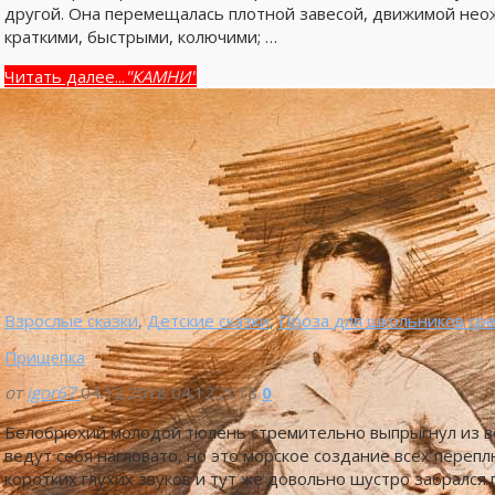
другой. Она перемещалась плотной завесой, движимой не
краткими, быстрыми, колючими; …
Читать далее...
"КАМНИ"
Взрослые сказки
,
Детские сказки
,
Проза для школьников сре
Прищепка
от
igor67
04.12.2018
04.12.2018
0
Белобрюхий молодой тюлень стремительно выпрыгнул из в
ведут себя нагловато, но это морское создание всех пере
коротких глухих звуков и тут же довольно шустро забрался 