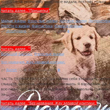
посудина на своем веку и не такое видала, поэтому только …
Читать далее...
"Прищепка"
Малые жанры
,
Взрослые сказки
,
Детские сказки
,
Литература
Просто о жизни
,
Фантастика
,
Юмор и ирония
от
dolphinlane
28.07.2018
02.02.2019
0
Читать далее...
""
Большой рассказ.
,
Взрослые сказки
Без названия. Жду здравой критики.
от
Bastet
02.08.2017
02.08.2017
0
ЧАСТЬ ПЕРВАЯ ЕВА 12:20. Заставляю себя это писать, иначе
слышать. Никто не должен об этом знать. Я влюбилась. Да, 
всю гамму чувств, что я вкладываю в них. Невольно становитс
за …
Читать далее...
"Без названия. Жду здравой критики."
Малые жанры
,
«Россия»
,
Взрослые сказки
,
Малая проза
,
Про