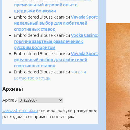
премиальный игровой опыт с
щедрыми бонусами
Embroidered Blouse
к записи
Vavada Sport:
идеальный выбор для любителей
спортивных ставок
Embroidered Blouse
к записи
Vodka Casino:
горячие азартные развлечения с
русским колоритом
Embroidered Blouse
к записи
Vavada Sport:
идеальный выбор для любителей
спортивных ставок
Embroidered Blouse
к записи
Когда я
целую твою грудь
Архивы
Архивы
www.streamlux.ru
- переносной ультразвуковой
расходомер от прямого поставщика.