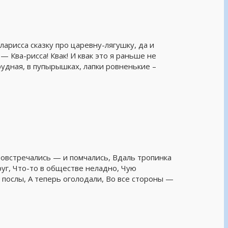
рисса сказку про царевну-лягушку, да и
 Ква-рисса! Квак! И квак это я раньше не
мрудная, в пупырышках, лапки ровненькие –
Повстречались — и помчались, Вдаль тропинка
руг, Что-то в обществе неладно, Чую
 послы, А теперь оголодали, Во все стороны —