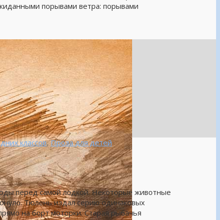
ожиданными порывами ветра: порывами
дних классов
,
Проза для детей
оды перед самой лодкой. Некоторые животные
плюнуло. Тюлень издал серию одинаковых
прямо на борт моторки. Старая рыбачья