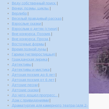
Веду собственный поиск.
|
Венки, поэмы, циклы.
|
Верлибр
|
Веселый правдивый рассказ
|
Взрослые сказки
|
Взрослым о детях (стихи)
|
Вне конкурса. Поэзия.
|
Вне конкурса. Проза.
|
Восточные формы
|
Время полной луны
|
Гарики (четверостишья)
|
Гражданская лирика
|
Детективы
|
Детективы и мистика
|
Детская поэзия до 6 лет
|
Детская поэзия от 6 лет
|
Детские песни
|
Детские сказки
|
До чего дошел прогресс…
|
Дом с привидениями
|
Драматургия для камерного театра (для 2-