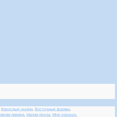
,
Взрослые сказки
,
Восточные формы
,
вная лирика
,
Малая проза
,
Мне хорошо
,