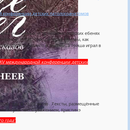
й конференции детских патологоанатомов
из многочисленных усть-перепиздюйских ебенях
сточное, ЮВАО города-героя Москвы, как
чные лучи искрились в тишине, а Гриша играл в
XXV международной конференции детских
006 года в 00.00 часов . Тексты, размещённые
им за участие! С уважением, Кристинэ
о года"