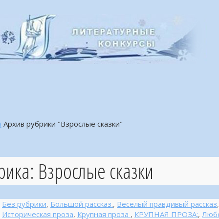
я
Архив рубрики "Взрослые сказки"
рика:
Взрослые сказки
Без рубрики
,
Большой рассказ.
,
Веселый правдивый рассказ
Историческая проза
,
Крупная проза
,
КРУПНАЯ ПРОЗА:
,
Любо