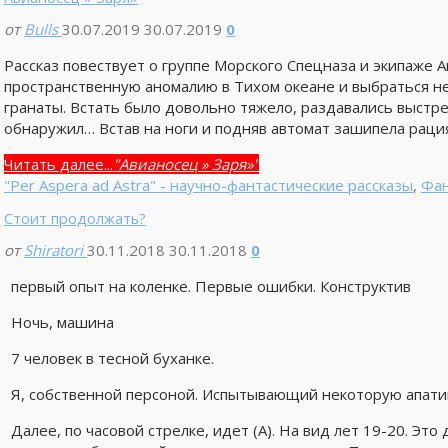
от
Bulls
30.07.2019
30.07.2019
0
Рассказ повествует о группе Морского Спецназа и экипаже А
пространственную аномалию в Тихом океане и выбраться не
гранаты. Встать было довольно тяжело, раздавались выстре
обнаружил… Встав на ноги и подняв автомат зашипела рация
Читать далее...
"Авианосец » Заря»"
"Per Aspera ad Astra" - научно-фантастические рассказы
,
Фан
Стоит продолжать?
от
Shiratori
30.11.2018
30.11.2018
0
первый опыт на коленке. Первые ошибки. Конструктив
Ночь, машина
7 человек в тесной буханке.
Я, собственной персоной. Испытывающий некоторую апати
Далее, по часовой стрелке, идет (А). На вид лет 19-20. Эт