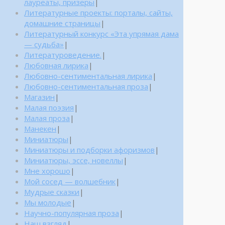
лауреаты, призеры
|
Литературные проекты: порталы, сайты,
домашние страницы
|
Литературный конкурс «Эта упрямая дама
— судьба»
|
Литературоведение.
|
Любовная лирика
|
Любовно-сентиментальная лирика
|
Любовно-сентиментальная проза
|
Магазин
|
Малая поэзия
|
Малая проза
|
Манекен
|
Миниатюры
|
Миниатюры и подборки афоризмов
|
Миниатюры, эссе, новеллы
|
Мне хорошо
|
Мой сосед — волшебник
|
Мудрые сказки
|
Мы молодые
|
Научно-популярная проза
|
Наш взгляд
|