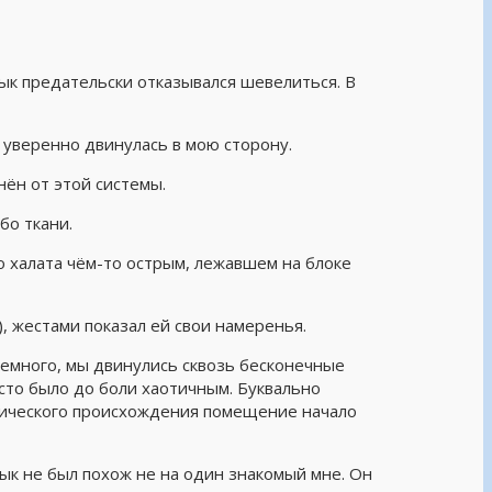
язык предательски отказывался шевелиться. В
а уверенно двинулась в мою сторону.
нён от этой системы.
бо ткани.
 халата чём-то острым, лежавшем на блоке
), жестами показал ей свои намеренья.
немного, мы двинулись сквозь бесконечные
место было до боли хаотичным. Буквально
анического происхождения помещение начало
зык не был похож не на один знакомый мне. Он