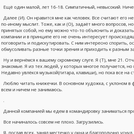
Ещё один малой, лет 16-18. Симпатичный, невысокий. Ничег
Далее (И). Он нравится мне как человек. Все считают его не
по-иному мыслит. Тоже, как и (О), задаёт много вопросов, 
принятых собой, но ему можно что-то объяснить и доказать
компании и в принципе его не очень интересует происходя
поговорить и подискутировать. С ним интересно спорить, ос
обмусоливать разные точки зрения и приходить к разным з
Ну и вернёмся к вашему скромному слуге. Я (Т), мне 21. От
знакомые. Я из тех людей, у которых многое получается, но
Недавно увлёкся музыкой(гитара, клавиши), но пока все на с
Люблю читать книжечки. В основном художка, с уклоном в
всем и ничем не занимаюсь.
.
Данной компанией мы едем в командировку заниматься пр
Все начиналось совсем не плохо. Загрузились.
Я, послав всех, занял местечко у окна и благополучно уснул.