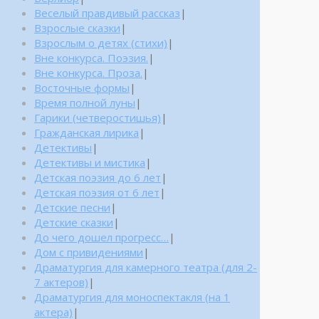
Веселый правдивый рассказ
|
Взрослые сказки
|
Взрослым о детях (стихи)
|
Вне конкурса. Поэзия.
|
Вне конкурса. Проза.
|
Восточные формы
|
Время полной луны
|
Гарики (четверостишья)
|
Гражданская лирика
|
Детективы
|
Детективы и мистика
|
Детская поэзия до 6 лет
|
Детская поэзия от 6 лет
|
Детские песни
|
Детские сказки
|
До чего дошел прогресс…
|
Дом с привидениями
|
Драматургия для камерного театра (для 2-
7 актеров)
|
Драматургия для моноспектакля (на 1
актера)
|