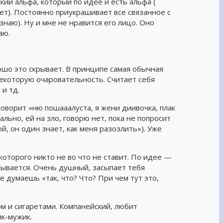
кий альфа, который по идее и есть альфа (
ет). Постоянно приукрашивает все связанное с
знаю). Ну и мне не нравится его лицо. Оно
аю.
рошо это скрывает. В принципе самая обычная
екоторую очаровательность. Считает себя
 и тд.
говорит «ню пошааалуста, я жени диивочка, плак
ально, ей на зло, говорю нет, пока не попросит
ой, он один знает, как меня разозлить»). Уже
которого никто не во что не ставит. По идее —
зывается. Очень душный, засыпает тебя
 думаешь «так, что? Что? При чем тут это,
м и сигаретами. Компанейский, любит
ик-мужик.