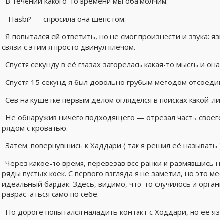
В течении какого-то времени мы оба молчим.
-Hasbi? — спросила она шепотом.
Я попытался ей ответить, но не смог произнести и звука: 
связи с этим я просто двинул плечом.
Спустя секунду в её глазах загорелась какая-то мысль и он
Спустя 15 секунд я был довольно грубым методом отсоеди
Сев на кушетке первым делом огляделся в поисках какой-ли
Не обнаружив ничего подходящего — отрезал часть своего
рядом с кроватью.
Затем, повернувшись к Хаддари ( так я решил её называть 
Через какое-то время, перевезав все ранки и размявшись 
ряды пустых коек. С первого взгляда я не заметил, но это 
идеальный бардак. Здесь, видимо, что-то случилось и орг
разрастаться само по себе.
По дороге попытался наладить контакт с Ходдари, но её я