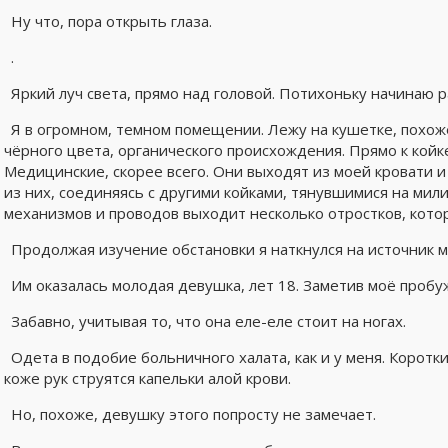
Ну что, пора открыть глаза.
.
Яркий луч света, прямо над головой. Потихоньку начинаю 
Я в огромном, темном помещении. Лежу на кушетке, похож
чёрного цвета, органического происхождения. Прямо к кой
Медицинские, скорее всего. Они выходят из моей кровати и
из них, соединяясь с другими койками, тянувшимися на мили
механизмов и проводов выходит несколько отростков, кото
Продолжая изучение обстановки я наткнулся на источник м
Им оказалась молодая девушка, лет 18. Заметив моё проб
Забавно, учитывая то, что она еле-еле стоит на ногах.
Одета в подобие больничного халата, как и у меня. Корот
коже рук струятся капельки алой крови.
Но, похоже, девушку этого попросту не замечает.