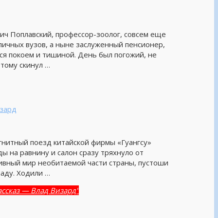
, профессор-зоолог, совсем еще
ичных вузов, а ныне заслуженный пенсионер,
ся покоем и тишиной. День был погожий, не
тому скинул …
изард
агнитный поезд китайской фирмы «Гуангсу»
ды на равнину и салон сразу тряхнуло от
 дивный мир необитаемой части страны, пустоши
паду. Ходили …
ссказ — Влад Визард"