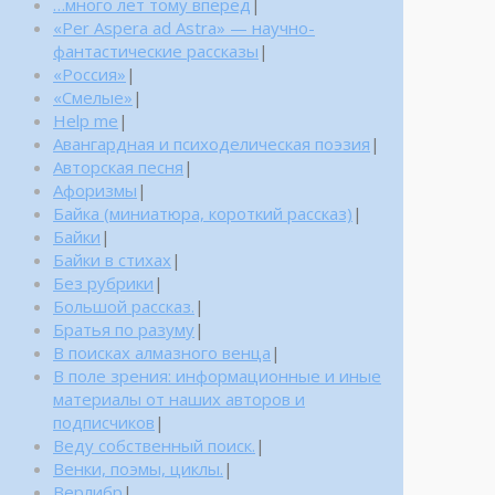
…много лет тому вперед
|
«Per Aspera ad Astra» — научно-
фантастические рассказы
|
«Россия»
|
«Смелые»
|
Help me
|
Авангардная и психоделическая поэзия
|
Авторская песня
|
Афоризмы
|
Байка (миниатюра, короткий рассказ)
|
Байки
|
Байки в стихах
|
Без рубрики
|
Большой рассказ.
|
Братья по разуму
|
В поисках алмазного венца
|
В поле зрения: информационные и иные
материалы от наших авторов и
подписчиков
|
Веду собственный поиск.
|
Венки, поэмы, циклы.
|
Верлибр
|