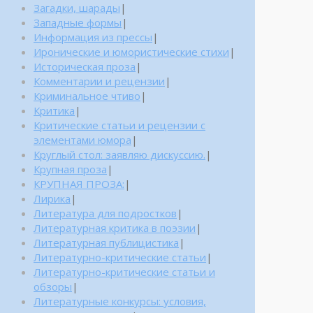
Загадки, шарады
|
Западные формы
|
Информация из прессы
|
Иронические и юмористические стихи
|
Историческая проза
|
Комментарии и рецензии
|
Криминальное чтиво
|
Критика
|
Критические статьи и рецензии с
элементами юмора
|
Круглый стол: заявляю дискуссию.
|
Крупная проза
|
КРУПНАЯ ПРОЗА:
|
Лирика
|
Литература для подростков
|
Литературная критика в поэзии
|
Литературная публицистика
|
Литературно-критические статьи
|
Литературно-критические статьи и
обзоры
|
Литературные конкурсы: условия,