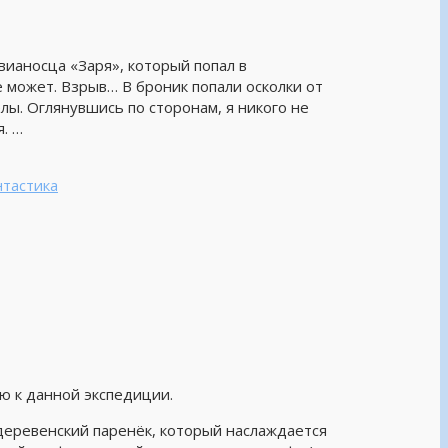
вианосца «Заря», который попал в
 может. Взрыв… В броник попали осколки от
лы. Оглянувшись по сторонам, я никого не
. …
тастика
ю к данной экспедиции.
о деревенский паренёк, который наслаждается