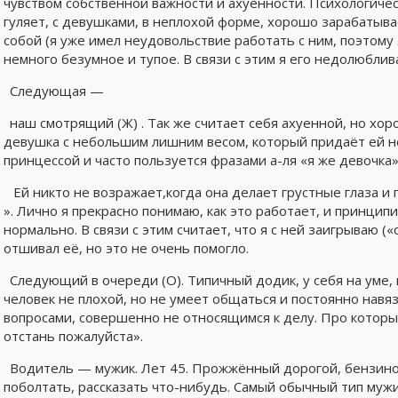
чувством собственной важности и ахуенности. Психологичес
гуляет, с девушками, в неплохой форме, хорошо зарабатыва
собой (я уже имел неудовольствие работать с ним, поэтому 
немного безумное и тупое. В связи с этим я его недолюблив
Следующая —
наш смотрящий (Ж) . Так же считает себя ахуенной, но хо
девушка с небольшим лишним весом, который придаёт ей н
принцессой и часто пользуется фразами а-ля «я же девочка»
Ей никто не возражает,когда она делает грустные глаза и 
». Лично я прекрасно понимаю, как это работает, и принципи
нормально. В связи с этим считает, что я с ней заигрываю («
отшивал её, но это не очень помогло.
Следующий в очереди (О). Типичный додик, у себя на уме, 
человек не плохой, но не умеет общаться и постоянно навя
вопросами, совершенно не относящимся к делу. Про которые
отстань пожалуйста».
Водитель — мужик. Лет 45. Прожжённый дорогой, бензино
поболтать, рассказать что-нибудь. Самый обычный тип муж