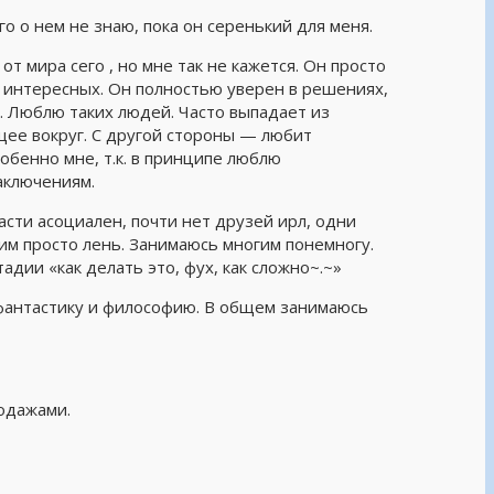
о о нем не знаю, пока он серенький для меня.
 от мира сего , но мне так не кажется. Он просто
но интересных. Он полностью уверен в решениях,
. Люблю таких людей. Часто выпадает из
щее вокруг. С другой стороны — любит
обенно мне, т.к. в принципе люблю
аключениям.
части асоциален, почти нет друзей ирл, одни
 им просто лень. Занимаюсь многим понемногу.
тадии «как делать это, фух, как сложно~.~»
 фантастику и философию. В общем занимаюсь
одажами.