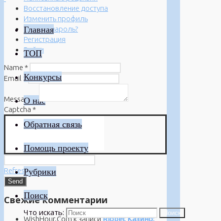
Восстановление доступа
Изменить профиль
Главная
Забыли пароль?
Регистрация
Войти
ТОП
Name
*
Конкурсы
Email
*
Message
*
О нас
Captcha
*
Обратная связь
Помощь проекту
Refresh
Рубрики
Поиск
Свежие комментарии
Что искать:
Поиск
WishHour.Com
к записи
Riobet Казино: