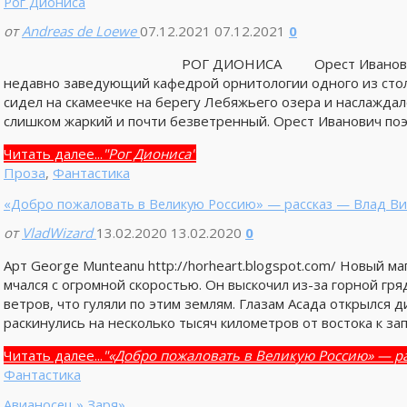
Рог Диониса
от
Andreas de Loewe
07.12.2021
07.12.2021
0
РОГ ДИОНИСА Орест Иванович Поплавский
недавно заведующий кафедрой орнитологии одного из стол
сидел на скамеечке на берегу Лебяжьего озера и наслаждал
слишком жаркий и почти безветренный. Орест Иванович поэ
Читать далее...
"Рог Диониса"
Проза
,
Фантастика
«Добро пожаловать в Великую Россию» — рассказ — Влад В
от
VladWizard
13.02.2020
13.02.2020
0
Арт George Munteanu http://horheart.blogspot.com/ Новый м
мчался с огромной скоростью. Он выскочил из-за горной гря
ветров, что гуляли по этим землям. Глазам Асада открылся
раскинулись на несколько тысяч километров от востока к за
Читать далее...
"«Добро пожаловать в Великую Россию» — ра
Фантастика
Авианосец » Заря»