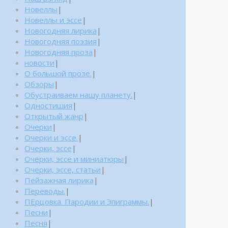
Новеллы
|
Новеллы и эссе
|
Новогодняя лирика
|
Новогодняя поэзия
|
Новогодняя проза
|
новости
|
О большой прозе.
|
Обзоры
|
Обустраиваем нашу планету.
|
Одностишия
|
Открытый жанр
|
Очерки
|
Очерки и эссе.
|
Очерки, эссе
|
Очерки, эссе и миниатюры
|
Очерки, эссе, статьи
|
Пейзажная лирика
|
Переводы.
|
ПЕрцовка. Пародии и Эпиграммы.
|
Песни
|
Песня
|