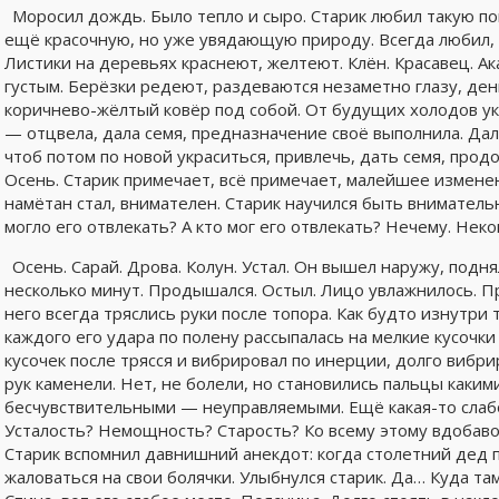
Моросил дождь. Было тепло и сыро. Старик любил такую п
ещё красочную, но уже увядающую природу. Всегда любил, с
Листики на деревьях краснеют, желтеют. Клён. Красавец. Ак
густым. Берёзки редеют, раздеваются незаметно глазу, ден
коричнево-жёлтый ковёр под собой. От будущих холодов ук
— отцвела, дала семя, предназначение своё выполнила. Да
чтоб потом по новой украситься, привлечь, дать семя, прод
Осень. Старик примечает, всё примечает, малейшее измене
намётан стал, внимателен. Старик научился быть вниматель
могло его отвлекать? А кто мог его отвлекать? Нечему. Неко
Осень. Сарай. Дрова. Колун. Устал. Он вышел наружу, подн
несколько минут. Продышался. Остыл. Лицо увлажнилось. Пр
него всегда тряслись руки после топора. Как будто изнутри
каждого его удара по полену рассыпалась на мелкие кусочки 
кусочек после трясся и вибрировал по инерции, долго вибри
рук каменели. Нет, не болели, но становились пальцы каки
бесчувствительными — неуправляемыми. Ещё какая-то слабос
Усталость? Немощность? Старость? Ко всему этому вдобавок
Старик вспомнил давнишний анекдот: когда столетний дед 
жаловаться на свои болячки. Улыбнулся старик. Да… Куда там