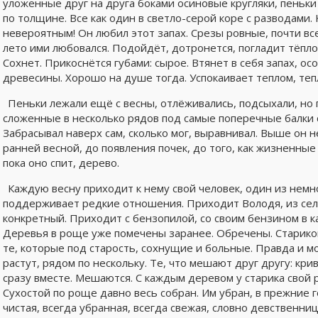
уложенные друг на друга боками осиновые кругляки, пеньк
по толщине. Все как один в светло-серой коре с разводами. 
невероятным! Он любил этот запах. Срезы ровные, почти все
лето ими любовался. Подойдёт, дотронется, погладит тёплое
Сохнет. Прикоснётся губами: сырое. Втянет в себя запах, 
древесины. Хорошо на душе тогда. Успокаивает теплом, тепл
Пеньки лежали ещё с весны, отлёживались, подсыхали, но 
сложенные в несколько рядов под самые поперечные балки с
Забрасывал наверх сам, сколько мог, выравнивал. Выше он не
ранней весной, до появления почек, до того, как жизненные
пока оно спит, дерево.
Каждую весну приходит к нему свой человек, один из немно
поддерживает редкие отношения. Приходит Володя, из села
конкретный. Приходит с бензопилой, со своим бензином в ка
Деревья в роще уже помечены заранее. Обречены. Старико
те, которые под старость, сохнущие и больные. Правда и м
растут, рядом по нескольку. Те, что мешают друг другу: кри
сразу вместе. Мешаются. С каждым деревом у старика свой р
Сухостой по роще давно весь собран. Им убран, в прежние 
чистая, всегда убранная, всегда свежая, словно девственниц