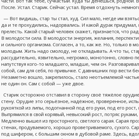
части. Вот так тебе, сучкастый. Куда ты денешься, родной. В
После. Устал. Старик. Сейчас устал. Время отдохнуть немног
— Вот видишь, стар ты стал, худ. Сил мало, негде им взять
да и те прохудились, надорвались. И какой дурак придумал, 
прелесть. Какой старый человек скажет, признается, что рад
В молодости сила. В молодости энергия, желания, перспект
и сильного организма. Согласен, а то, как же. Но, только в
молодым. Жить надо смолоду, не откладывать. А что ты, ста
рассудительно, язвительно, негромко, монотонно, словно
напутствуя кого-то младшего, младше, чем он. Разговаривал,
собой, сам для себя, по привычке. С давнишних пор вести бе
Незаметно вошло, закрепилось, стало неотъемлемой частью 
не один он. Сам с собой — уже двое.
Старик осторожно отставил в сторону своё тяжёлое орудие
стену. Орудие это серьёзное, надёжное, проверенное, исп
рукояткой из липы, подогнанной под его руки, под его рост
Выпрямился в свой корявый, невысокий рост, потряс руками, 
Медленно вышел из просторного, светлого сарая. Сарая пр
стенах, продуваемого, хорошо проветриваемого, сухого. Са
под шифером, с большим окном в дубовой раме. Здесь, вдол