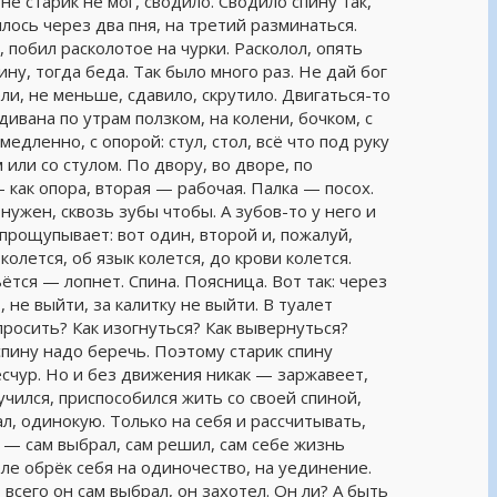
не старик не мог, сводило. Сводило спину так,
илось через два пня, на третий разминаться.
 побил расколотое на чурки. Расколол, опять
ину, тогда беда. Так было много раз. Не дай бог
ли, не меньше, сдавило, скрутило. Двигаться-то
дивана по утрам ползком, на колени, бочком, с
едленно, с опорой: стул, стол, всё что под руку
или со стулом. По двору, во дворе, по
 как опора, вторая — рабочая. Палка — посох.
ужен, сквозь зубы чтобы. А зубов-то у него и
 прощупывает: вот один, второй и, пожалуй,
лется, об язык колется, до крови колется.
тся — лопнет. Спина. Поясница. Вот так: через
, не выйти, за калитку не выйти. В туалет
просить? Как изогнуться? Как вывернуться?
пину надо беречь. Поэтому старик спину
счур. Но и без движения никак — заржавеет,
учился, приспособился жить со своей спиной,
ал, одинокую. Только на себя и рассчитывать,
ь — сам выбрал, сам решил, сам себе жизнь
оле обрёк себя на одиночество, на уединение.
всего он сам выбрал, он захотел. Он ли? А быть