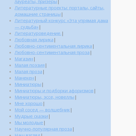
лауреаты, призеры
|
Литературные проекты: порталы, сайты,
домашние страницы
|
Литературный конкурс «Эта упрямая дама
— судьба»
|
Литературоведение.
|
Любовная лирика
|
Любовно-сентиментальная лирика
|
Любовно-сентиментальная проза
|
Магазин
|
Малая поэзия
|
Малая проза
|
Манекен
|
Миниатюры
|
Миниатюры и подборки афоризмов
|
Миниатюры, эссе, новеллы
|
Мне хорошо
|
Мой сосед — волшебник
|
Мудрые сказки
|
Мы молодые
|
Научно-популярная проза
|
Наш взгляд
|