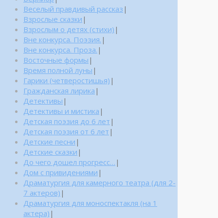
Веселый правдивый рассказ
|
Взрослые сказки
|
Взрослым о детях (стихи)
|
Вне конкурса. Поэзия.
|
Вне конкурса. Проза.
|
Восточные формы
|
Время полной луны
|
Гарики (четверостишья)
|
Гражданская лирика
|
Детективы
|
Детективы и мистика
|
Детская поэзия до 6 лет
|
Детская поэзия от 6 лет
|
Детские песни
|
Детские сказки
|
До чего дошел прогресс…
|
Дом с привидениями
|
Драматургия для камерного театра (для 2-
7 актеров)
|
Драматургия для моноспектакля (на 1
актера)
|