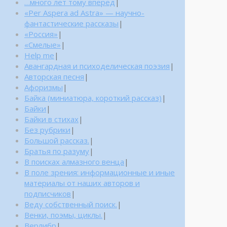
…много лет тому вперед
|
«Per Aspera ad Astra» — научно-
фантастические рассказы
|
«Россия»
|
«Смелые»
|
Help me
|
Авангардная и психоделическая поэзия
|
Авторская песня
|
Афоризмы
|
Байка (миниатюра, короткий рассказ)
|
Байки
|
Байки в стихах
|
Без рубрики
|
Большой рассказ.
|
Братья по разуму
|
В поисках алмазного венца
|
В поле зрения: информационные и иные
материалы от наших авторов и
подписчиков
|
Веду собственный поиск.
|
Венки, поэмы, циклы.
|
Верлибр
|