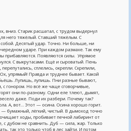
рх, вниз. Старик расшатал, с трудом выдернул
для него тяжёлый. Ставший тяжёлым. С
 собой. Десятый удар. Точно. Ни больше, ни
 очередном ударе. При каждом размахе. Так ему
силы прибавляются. Появляются силы. Упрямое
нулся. С выкрутасами. Ещё и сыроватый. Пень
, перепутались, сплелись, окрепли. Скрепили,
. Ох, упрямый! Правда и труднее бывает. Какой
 бьёшь. Лупишь, лупишь. Пни разные бывают,
, с гонором. Но всё же чаще сговорчивые,
орят они по-разному. Одни еле тлеют, дымят,
о весело даже. Поди их разбери. Почему так?
ола. А, вот… Этот — осина. Осина хорошо горит.
ел — бумажный, лёгкий, чистый. В дымоход точно
рочищает ходы, пробивает печной лабиринт от
, с дубом не сравнить. Дуб — сила, жар. Только
ть, так это только чтоб в лес зайти. И потом