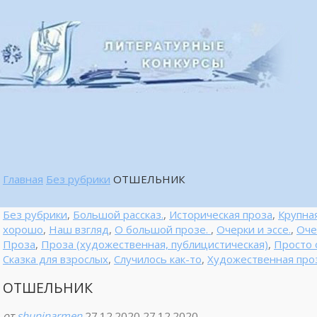
Главная
Без рубрики
ОТШЕЛЬНИК
Без рубрики
,
Большой рассказ.
,
Историческая проза
,
Крупна
хорошо
,
Наш взгляд
,
О большой прозе.
,
Очерки и эссе.
,
Оче
Проза
,
Проза (художественная, публицистическая)
,
Просто 
Сказка для взрослых
,
Случилось как-то
,
Художественная про
ОТШЕЛЬНИК
от
shuninarmen
27.12.2020
27.12.2020