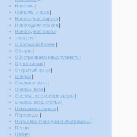
Новеллы
|
Новеллы и эссе
|
Новогодняя лирика
|
Новогодняя поэзия
|
Новогодняя проза
|
новости
|
О большой прозе.
|
Обзоры
|
Обустраиваем нашу планету.
|
Одностишия
|
Открытый жанр
|
Очерки
|
Очерки и эссе.
|
Очерки, эссе
|
Очерки, эссе и миниатюры
|
Очерки, эссе, статьи
|
Пейзажная лирика
|
Переводы.
|
ПЕрцовка. Пародии и Эпиграммы.
|
Песни
|
Песня
|