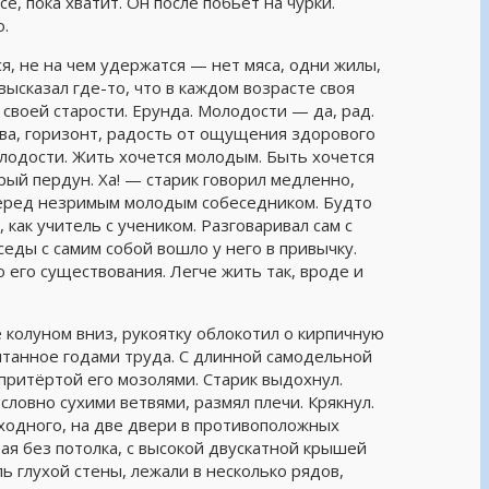
сё, пока хватит. Он после побьёт на чурки.
о.
ся, не на чем удержатся — нет мяса, одни жилы,
высказал где-то, что в каждом возрасте своя
 своей старости. Ерунда. Молодости — да, рад.
ива, горизонт, радость от ощущения здорового
 молодости. Жить хочется молодым. Быть хочется
рый пердун. Ха! — старик говорил медленно,
 перед незримым молодым собеседником. Будто
 как учитель с учеником. Разговаривал сам с
седы с самим собой вошло у него в привычку.
его существования. Легче жить так, вроде и
 колуном вниз, рукоятку облокотил о кирпичную
ытанное годами труда. С длинной самодельной
, притёртой его мозолями. Старик выдохнул.
словно сухими ветвями, размял плечи. Крякнул.
оходного, на две двери в противоположных
рая без потолка, с высокой двускатной крышей
ь глухой стены, лежали в несколько рядов,