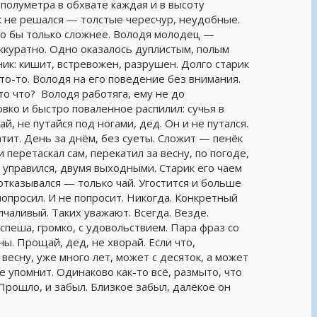
 полуметра в обхвате каждая и в высоту
ак не решался — толстые чересчур, неудобные.
ло бы только сложнее. Володя молодец —
аккуратно. Одно оказалось дуплистым, полым
ник: кишит, встревожен, разрушен. Долго старик
то-то. Володя на его поведение без внимания.
то что? Володя работяга, ему не до
овко и быстро поваленное распилил: сучья в
ай, не путайся под ногами, дед. Он и не путался.
атит. День за днём, без суеты. Сложит — пенёк
и перетаскал сам, перекатил за весну, по погоде,
 управился, двумя выходными. Старик его чаем
 отказывался — только чай. Угостится и больше
 попросил. И не попросит. Никогда. Конкретный
чаливый. Таких уважают. Всегда. Везде.
 спеша, громко, с удовольствием. Пара фраз со
ны. Прощай, дед, не хворай. Если что,
весну, уже много лет, может с десяток, а может
не упомнит. Одинаково как-то всё, размыто, что
Прошло, и забыл. Близкое забыл, далёкое он