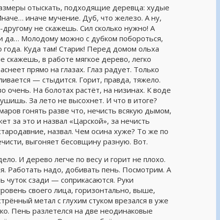
азмеры отыскать, подходящие деревца: худые
наче… иначе мучение. Дуб, что железо. А ну,
-другому не скажешь. Сил сколько нужно! А
и да… Молодому можно с дубком побороться,
о года. Куда там! Старик! Перед домом ольха
не скажешь, в работе мягкое дерево, легко
раснеет прямо на глазах. Глаз радует. Только
ивается — стыдится. Горит, правда, тяжело.
 очень. На болотах растёт, на низинах. К воде
ушишь. За лето не высохнет. И что в итоге?
маров гонять разве что, нечисть всякую дымом,
ет за это и назвал «Царской», за нечисть
стародавние, назвал. Чем осина хуже? То же по
ечисти, выгоняет бесовщину разную. Вот.
ело. И дерево легче по весу и горит не плохо.
ся. Работать надо, добивать пень. Посмотрим. А
ь чуток сзади — соприкасаются. Руки
ровень своего лица, горизонтально, выше,
стрённый метал с глухим стуком врезался в уже
ко. Пень разлетелся на две неодинаковые