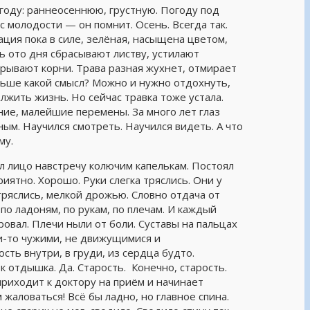
огоду: раннеосеннюю, грустную. Погоду под
 молодости — он помнит. Осень. Всегда так.
ация пока в силе, зелёная, насыщена цветом,
ь ото дня сбрасывают листву, устилают
рывают корни. Трава разная жухнет, отмирает
льше какой смысл? Можно и нужно отдохнуть,
олжить жизнь. Но сейчас травка тоже устала.
ние, малейшие перемены. За много лет глаз
ным. Научился смотреть. Научился видеть. А что
му.
ял лицо навстречу колючим капелькам. Постоял
иятно. Хорошо. Руки слегка тряслись. Они у
 тряслись, мелкой дрожью. Словно отдача от
по ладоням, по рукам, по плечам. И каждый
ровал. Плечи ныли от боли. Суставы на пальцах
ми-то чужими, не движущимися и
ть внутри, в груди, из сердца будто.
 отдышка. Да. Старость. Конечно, старость.
приходит к доктору на приём и начинает
 жаловаться! Всё бы ладно, но главное спина.