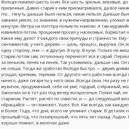
Володя повалил шесть осин. Все шесть зрелые, вековые, до
приличные. Давно старик к ним присматривался, да всё ник
Но… тянуть дальше было нельзя, никак нельзя. Дальше бы
завалил умело, со знанием, в нужном направлении, уложил 
изнутри. Метра на полтора полым по комелю. А там муравей
извинялся потом, прощения просил у насекомых, бормотал ч
Какое ему дело? У каждого свои причуды и странности. Ему-
сантиментов, у него дерево — цель, процесс, выручка. Он л
одну сторону, пни — в другую. В кучу. В кучи. Только не меш
Старик потом сам, потихоньку перенесёт всё в сарай. Перек
за пеньком, пенёк на пенёк. Так условились: дальше сам. Он 
не спеша. Тогда же сработал Володя быстро — двумя днями
угощал, крепким, тёрпким. От другого чего работник всегда
ничего, даже сигареты у него свои. Всегда свои. Ни разу не
мужичок, продуманный, себе на уме, гордый, собранный, мол
Закончил он в тот раз под вечер воскресенья. Попил чай, не
стариком. Расчёт, расчёт по совести, и — до следующей вес
обращайся — он поможет. Ушёл. Всё. Как всегда, как каждую 
и более. Года, что дни, всего не упомнит старик. В деталях 
прошлый год, что позапрошлый, что пять лет назад. Ладно. 
хорошо помнит, в мелочах даже.