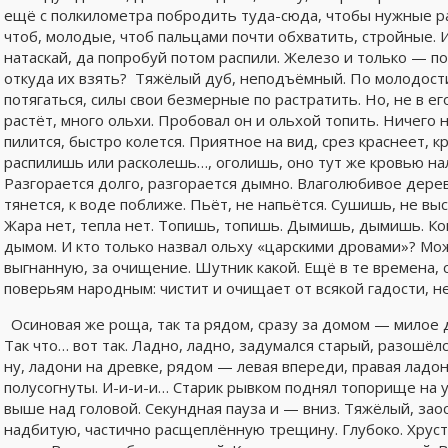
ещё с полкилометра побродить туда-сюда, чтобы нужные р
чтоб, молодые, чтоб пальцами почти обхватить, стройные. И
натаскай, да попробуй потом распили. Железо и только — по
откуда их взять? Тяжёлый дуб, неподъёмный. По молодост
потягаться, силы свои безмерные по растратить. Но, не в ег
растёт, много ольхи. Пробовал он и ольхой топить. Ничего 
пилится, быстро колется. Приятное на вид, срез краснеет, к
распилишь или расколешь…, оголишь, оно тут же кровью нал
Разгорается долго, разгорается дымно. Влаголюбивое дерево
тянется, к воде поближе. Пьёт, не напьётся. Сушишь, не выс
Жара нет, тепла нет. Топишь, топишь. Дымишь, дымишь. Ко
дымом. И кто только назвал ольху «царскими дровами»? Мож
выгнанную, за очищение. Шутник какой. Ещё в те времена, 
поверьям народным: чистит и очищает от всякой гадости, н
Осиновая же роща, так та рядом, сразу за домом — милое д
Так что… вот так. Ладно, ладно, задумался старый, разошёл
ну, ладони на древке, рядом — левая впереди, правая ладон
полусогнуты. И-и-и-и… Старик рывком поднял топорище на у
выше над головой. Секундная пауза и — вниз. Тяжёлый, зао
надбитую, частично расщеплённую трещину. Глубоко. Хруст