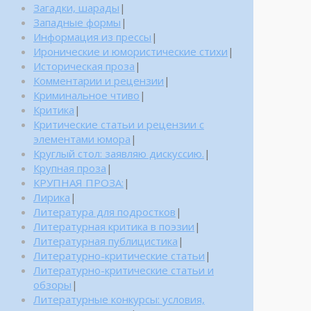
Загадки, шарады
|
Западные формы
|
Информация из прессы
|
Иронические и юмористические стихи
|
Историческая проза
|
Комментарии и рецензии
|
Криминальное чтиво
|
Критика
|
Критические статьи и рецензии с
элементами юмора
|
Круглый стол: заявляю дискуссию.
|
Крупная проза
|
КРУПНАЯ ПРОЗА:
|
Лирика
|
Литература для подростков
|
Литературная критика в поэзии
|
Литературная публицистика
|
Литературно-критические статьи
|
Литературно-критические статьи и
обзоры
|
Литературные конкурсы: условия,