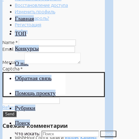
Восстановление доступа
Изменить профиль
Главная
Забыли пароль?
Регистрация
Войти
ТОП
Name
*
Конкурсы
Email
*
Message
*
О нас
Captcha
*
Обратная связь
Помощь проекту
Refresh
Рубрики
Поиск
Свежие комментарии
Что искать:
Поиск
WishHour.Com
к записи
Riobet Казино: