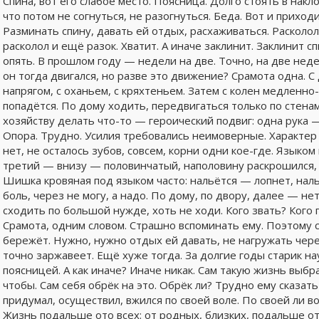
Спина, вот его слабое место. Поясница. Долго стоять в накло
что потом не согнуться, не разогнуться. Беда. Вот и приход
Разминать спину, давать ей отдых, расхаживаться. Расколол,
расколол и ещё разок. Хватит. А иначе заклинит. Заклинит сп
опять. В прошлом году — недели на две. Точно, на две неде
он тогда двигался, но разве это движение? Срамота одна. С 
напрягом, с оханьем, с кряхтеньем. Затем с колен медленно-м
попадётся. По дому ходить, передвигаться только по стенам 
хозяйству делать что-то — героический подвиг: одна рука —
Опора. Трудно. Усилия требовались неимоверные. Характер н
нет, не осталось зубов, совсем, корни одни кое-где. Языком
третий — внизу — половинчатый, наполовину раскрошился, ко
Шишка кровяная под языком часто: нальётся — лопнет, нальё
боль, через не могу, а надо. По дому, по двору, далее — нет
сходить по большой нужде, хоть не ходи. Кого звать? Кого 
Срамота, одним словом. Страшно вспоминать ему. Поэтому с
бережёт. Нужно, нужно отдых ей давать, не нагружать чере
точно заржавеет. Ещё хуже тогда. За долгие годы старик на
поясницей. А как иначе? Иначе никак. Сам такую жизнь выбр
чтобы. Сам себя обрёк на это. Обрёк ли? Трудно ему сказат
придумал, осуществил, вжился по своей воле. По своей ли в
Жизнь подальше ото всех: от родных, близких, подальше от 