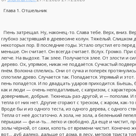
Глава 1. Отшельник
Пень затрещал. Ну, наконец-то. Слава тебе. Верх, вниз. Ве
глубоко застрявший в древесине колун. Тяжёлый. Слишком 
некоторых пор. В последние годы. Устало опустил его перед
меньше. Он считает. Он всегда считает. Вслух. Громко. При
легче. На выдохе. Так злее. Получается злее. От злости и 
дерево. Ох, упрямое, никак не поддаётся. Сучкастый подвер
пнём. Волокна сплелись. Они от сучка и поперёк протянулись
сплотили древо. Случается так. Попадается. Упрямый и этот
пень попадётся. И по двадцать ударов приходится. Бьёшь,
как и люди — очень неподатливые, с капризом, с характером
доверчивые, добрые. Тюкнешь раз-другой, и — пополам. И г
тепла от них нет. Другие сгорают с треском, с жаром, как-т
Вроде бы и из одного теста, из одного дерева, с одного ств
Тепла от неё достаточно. А зола, не зола, а беленький пеп
пёрышки — фи-и-ть… легко и свободно. Да ещё и чистит, п
золы чёрной, от сажи, копоть от времени чистит. Конечно же
вот… дуб далеко, дальше от дома, в лесу, метров триста топа