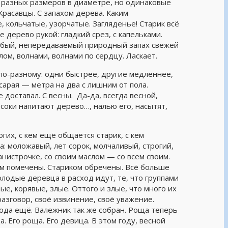
и разных размеров в диаметре, но одинаковые
Красавцы. С запахом дерева. Каким
, кольчатые, узорчатые. Загляденье! Старик всё
 дерево рукой: гладкий срез, с капельками.
особый, непередаваемый природный запах свежей
ом, волнами, волнами по сердцу. Ласкает.
по-разному: одни быстрее, другие медленнее,
арая — метра на два с лишним от пола.
 доставал. С весны. Да-да, всегда весной,
 соки напитают дерево…, налью его, насытят,
гих, с кем ещё общается старик, с кем
: моложавый, лет сорок, молчаливый, строгий,
нистрочке, со своим маслом — со всем своим.
м помечены. Стариком обречены. Всё больше
олодые деревца в расход идут, те, что группами
вые, корявые, злые. Оттого и злые, что много их
азговор, своё извинение, своё уважение.
года ещё. Валежник так же собран. Роща теперь
а. Его роща. Его девица. В этом году, весной