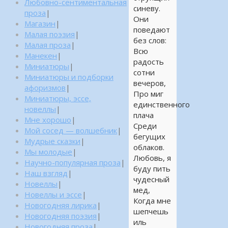
Любовно-сентиментальная
синеву.
проза
|
Они
Магазин
|
поведают
Малая поэзия
|
без слов:
Малая проза
|
Всю
Манекен
|
радость
Миниатюры
|
сотни
Миниатюры и подборки
вечеров,
афоризмов
|
Про миг
Миниатюры, эссе,
единственного
новеллы
|
плача
Мне хорошо
|
Среди
Мой сосед — волшебник
|
бегущих
Мудрые сказки
|
облаков.
Мы молодые
|
Любовь, я
Научно-популярная проза
|
буду пить
Наш взгляд
|
чудесный
Новеллы
|
мед,
Новеллы и эссе
|
Когда мне
Новогодняя лирика
|
шепчешь
Новогодняя поэзия
|
иль
Новогодняя проза
|