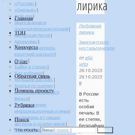
лирика
«Россия»
|
«Смелые»
|
Help me
|
Главная
Авангардная и
Любовная
психоделическая поэзия
|
лирика
ТОП
Авторская песня
|
Афоризмы
|
Эмигрантское
Конкурсы
Байка (миниатюра,
ностальгическое
короткий рассказ)
|
от
ella
Байки
|
О нас
vitta
Байки в стихах
|
26.10.2023
Без рубрики
|
Обратная связь
26.10.2023
Большой рассказ.
|
0
Братья по разуму
|
Помощь проекту
В поисках алмазного
В России
венца
|
есть
Рубрики
В поле зрения:
особая
информационные и иные
печаль: В
материалы от наших
Поиск
ее степях,
авторов и подписчиков
|
бескрайних
Что искать:
Веду собственный поиск.
|
Поиск
и