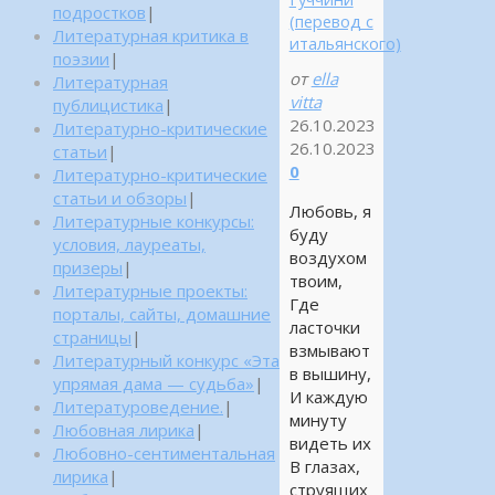
подростков
|
(перевод с
Литературная критика в
итальянского)
поэзии
|
от
ella
Литературная
vitta
публицистика
|
26.10.2023
Литературно-критические
26.10.2023
статьи
|
0
Литературно-критические
статьи и обзоры
|
Любовь, я
Литературные конкурсы:
буду
условия, лауреаты,
воздухом
призеры
|
твоим,
Литературные проекты:
Где
порталы, сайты, домашние
ласточки
страницы
|
взмывают
Литературный конкурс «Эта
в вышину,
упрямая дама — судьба»
|
И каждую
Литературоведение.
|
минуту
Любовная лирика
|
видеть их
Любовно-сентиментальная
В глазах,
лирика
|
струящих