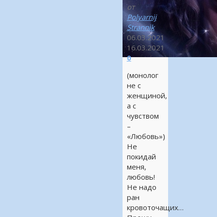
от
Polyarnij
Strannik
06.03.2021
16.03.2021
0
(монолог
не с
женщиной,
а с
чувством
–
«Любовь»)
Не
покидай
меня,
любовь!
Не надо
ран
кровоточащих…