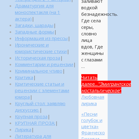
заливают
Драматургия для
водкой
моноспектакля (на 1
безнадежность.
актера)
|
Где села
Загадки, шарады
|
серы,
Западные формы
|
словно
Информация из прессы
|
лица
Иронические и
вдов, Где
юмористические стихи
|
женщины
Историческая проза
|
с глазами
Комментарии и рецензии
|
…
Криминальное чтиво
|
Критика
|
Читать
Критические статьи и
далее...
"Эмигрантское
рецензии с элементами
ностальгическое"
юмора
|
Любовная
Круглый стол: заявляю
лирика
дискуссию.
|
«Песни
Крупная проза
|
голубок и
КРУПНАЯ ПРОЗА:
|
цветка»
Лирика
|
Франческо
Литература для
Гуччини