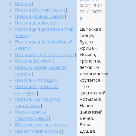
Поэзия
|
03.11.2021
Поэзия (Ветхий Завет)
|
03.11.2021
Поэзия (Новый Завет)
|
0
Поэзия для Андрея
|
Цыганка в
Поэзия для детей (Ветхий
танце,
Завет)
|
будто
Поэзия для детей (Новый
жрица –
Завет)
|
Игрива,
Поэзия от шести и старше
|
трепетна,
Поэзия. Детское.
|
легка: То
Поэзия. Жизнь, смерть,
демонически
судьба.
|
кружится
Поэзия. О городах
|
– То
Поэзия. О деятелях
грациозней
культуры.
|
мотылька.
Поэзия. Эмиграция и
Напев
ностальгия.
|
цыганский.
Поэмы, циклы
Вечер.
стихотворений
|
Воля.
Поэтические переводы
|
Душа в
Приветствия в прозе
|