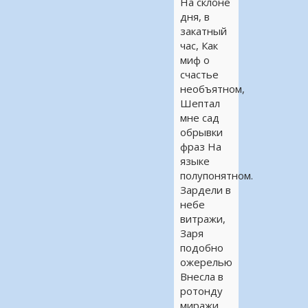
На склоне
дня, в
закатный
час, Как
миф о
счастье
необъятном,
Шептал
мне сад
обрывки
фраз На
языке
полупонятном.
Зардели в
небе
витражи,
Заря
подобно
ожерелью
Внесла в
ротонду
миражи …