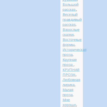
Большой
рассказ.
,
Веселый
правдивый
рассказ
,
Взрослые
сказки
,
Восточные
формы
,
Историческая
проза
,
Крупная
проза
,
КРУПНАЯ
ПРОЗА:
,
Любовная
лирика
,
Малая
проза
,
Мне
хорошо
,