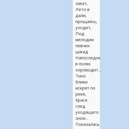
закат,
Лето в
дали,
прощаясь,
уходит,
Под
мелодии
певчих
цикад
Напоследок
в полях
хороводит…
Тихо
блики
искрят по
реке,
Крася
след
уходящего
зноя…
Показалась