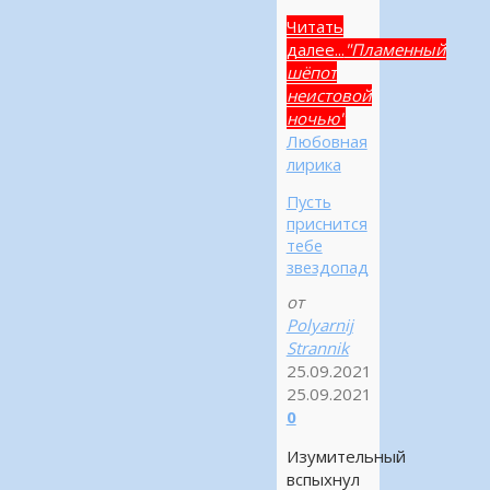
Читать
далее...
"Пламенный
шёпот
неистовой
ночью"
Любовная
лирика
Пусть
приснится
тебе
звездопад
от
Polyarnij
Strannik
25.09.2021
25.09.2021
0
Изумительный
вспыхнул