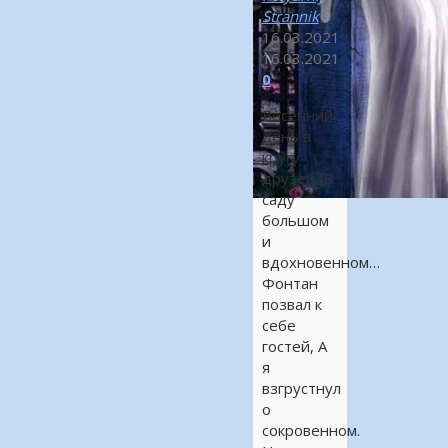
Strannik
16.03.2021
16.03.2021
0
Весенний
день в
кругу
друзей, В
саду
большом
и
вдохновенном…
Фонтан
позвал к
себе
гостей, А
я
взгрустнул
о
сокровенном.