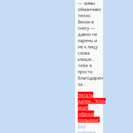
— зимы
обманчиво
тепло.
Виски в
снегу —
давно не
парень и
не к лицу
слова
клише…
тебе я
просто
благодарен
за …
Читать
далее...
"Клён
моет
чёрные
лодыжки"
Без
рубрики
,