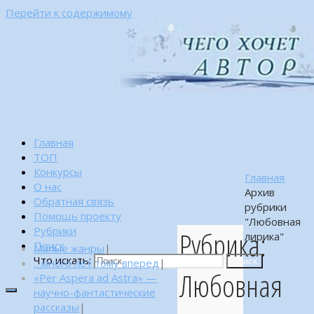
Перейти к содержимому
Главная
ТОП
Конкурсы
Главная
О нас
Архив
Обратная связь
рубрики
Помощь проекту
"Любовная
Рубрики
Рубрика:
лирика"
Поиск
Малые жанры
|
Что искать:
…много лет тому вперед
|
Поиск
Любовная
«Per Aspera ad Astra» —
научно-фантастические
рассказы
|