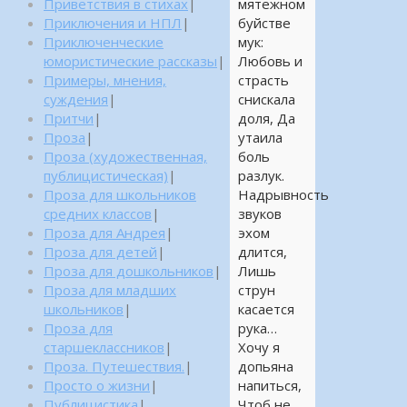
мятежном
Приветствия в стихах
|
буйстве
Приключения и НПЛ
|
мук:
Приключенческие
Любовь и
юмористические рассказы
|
страсть
Примеры, мнения,
снискала
суждения
|
доля, Да
Притчи
|
утаила
Проза
|
боль
Проза (художественная,
разлук.
публицистическая)
|
Надрывность
Проза для школьников
звуков
средних классов
|
эхом
Проза для Андрея
|
длится,
Проза для детей
|
Лишь
Проза для дошкольников
|
струн
Проза для младших
касается
школьников
|
рука…
Проза для
Хочу я
старшеклассников
|
допьяна
Проза. Путешествия.
|
напиться,
Просто о жизни
|
Чтоб не
Публицистика
|