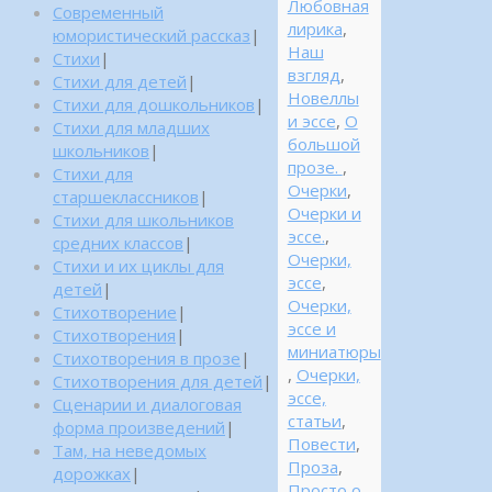
Любовная
Современный
лирика
,
юмористический рассказ
|
Наш
Стихи
|
взгляд
,
Стихи для детей
|
Новеллы
Стихи для дошкольников
|
и эссе
,
О
Стихи для младших
большой
школьников
|
прозе.
,
Стихи для
Очерки
,
старшеклассников
|
Очерки и
Стихи для школьников
эссе.
,
средних классов
|
Очерки,
Стихи и их циклы для
эссе
,
детей
|
Очерки,
Стихотворение
|
эссе и
Стихотворения
|
миниатюры
Стихотворения в прозе
|
,
Очерки,
Стихотворения для детей
|
эссе,
Сценарии и диалоговая
статьи
,
форма произведений
|
Повести
,
Там, на неведомых
Проза
,
дорожках
|
Просто о