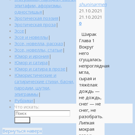
shuninarmen
эпитафии, афоризмы,
21.10.2021
одностишья
|
21.10.2021
Эротическая поэзия
|
0
Эротическая проза
|
Эссе
|
Ширак
Эссе и новеллы
|
Глава 1
Эссе, новелла, рассказ
|
Вокруг
Эссе, новеллы, статьи
|
него
Юмор и ирония
|
сгущалась
Юмор и сатира
|
непроглядная
Юмор и сатира в прозе
|
мгла,
Юмористические и
сырая и
сатирические стихи, басни,
тяжёлая:
пародии, шутки,
дождь —
эпиграммы
|
не дождь,
Рубрики
|
снег — не
Что искать:
снег, не
разобрать.
Поиск
Липкая
мокрая
Вернуться наверх