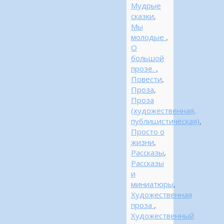
Мудрые
сказки
,
Мы
молодые
,
О
большой
прозе.
,
Повести
,
Проза
,
Проза
(художественная,
публицистическая)
,
Просто о
жизни
,
Рассказы
,
Рассказы
и
миниатюры
,
Художественная
проза
,
Художественный