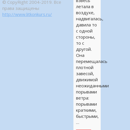
взвесь
© CopyRight 2004-2019. Все
летала в
права защищены
воздухе,
http://www.litkonkurs.ru/
надвигалась,
давила то
с одной
стороны,
то с
другой.
Она
перемещалась
плотной
завесой,
движимой
неожиданными
порывами
ветра:
порывами
краткими,
быстрыми,
…