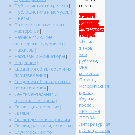
свела с …
Публицистика и критика
|
Публицистика и мемуары
|
Читать
Пьесы
|
далее...
"У
Развитие поэтического
цыганского
мастерства
|
костра"
Разные стихи (не
Малые
вошедшие в рубрики)
|
жанры
,
Рассказы
|
Без
Рассказы и миниатюры
|
рубрики
,
Рецензии
|
Вне
Сведения об авторах и их
конкурса.
произведения
|
Проза.
,
Сведения об авторе и его
Историческая
произведения
|
проза
,
Сентиментальная и
Крупная
эротическая проза
|
проза
,
Сказка для взрослых
|
КРУПНАЯ
Сказки
|
ПРОЗА:
,
Сказки детям и взрослым
|
Литературная
Сказки, рассказы, повести
|
публицистика
,
Случилось как-то
|