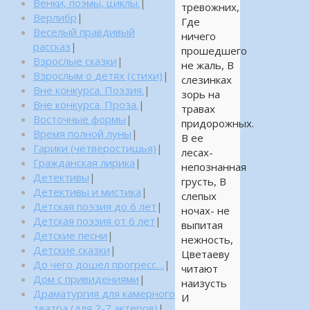
Венки, поэмы, циклы.
|
тревожних,
Верлибр
|
Где
Веселый правдивый
ничего
рассказ
|
прошедшего
Взрослые сказки
|
не жаль, В
Взрослым о детях (стихи)
|
слезинках
Вне конкурса. Поэзия.
|
зорь на
Вне конкурса. Проза.
|
травах
Восточные формы
|
придорожных.
Время полной луны
|
В ее
Гарики (четверостишья)
|
лесах-
Гражданская лирика
|
непознанная
Детективы
|
грусть, В
Детективы и мистика
|
слепых
Детская поэзия до 6 лет
|
ночах- не
Детская поэзия от 6 лет
|
выпитая
Детские песни
|
нежность,
Детские сказки
|
Цветаеву
До чего дошел прогресс…
|
читают
Дом с привидениями
|
наизусть
Драматургия для камерного
И
театра (для 2-7 актеров)
|