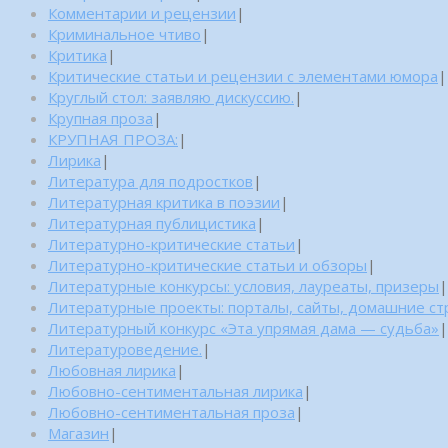
Комментарии и рецензии
|
Криминальное чтиво
|
Критика
|
Критические статьи и рецензии с элементами юмора
|
Круглый стол: заявляю дискуссию.
|
Крупная проза
|
КРУПНАЯ ПРОЗА:
|
Лирика
|
Литература для подростков
|
Литературная критика в поэзии
|
Литературная публицистика
|
Литературно-критические статьи
|
Литературно-критические статьи и обзоры
|
Литературные конкурсы: условия, лауреаты, призеры
|
Литературные проекты: порталы, сайты, домашние с
Литературный конкурс «Эта упрямая дама — судьба»
|
Литературоведение.
|
Любовная лирика
|
Любовно-сентиментальная лирика
|
Любовно-сентиментальная проза
|
Магазин
|