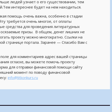
ольше людей узнает о его существовании, тем
й.Тем интереснее будет на нем находиться.
сякая помощь очень важна, особенно в стадии
йту требуется очень многое, от оплаты
ные средства для проведения литературных
е осязаемые призы. В общем, денег лишних не
гать проекту можно многократно. Ссылки на
ной странице портала. Заранее — Спасибо Вам с
в поле для комментариев адрес вашей страницы
вания огласке, вы можете помочь проекту
орма для отправки финансовой помощи сайту
дняшний момент по поводу финансовой
есу:
info@litkonkurs.ru