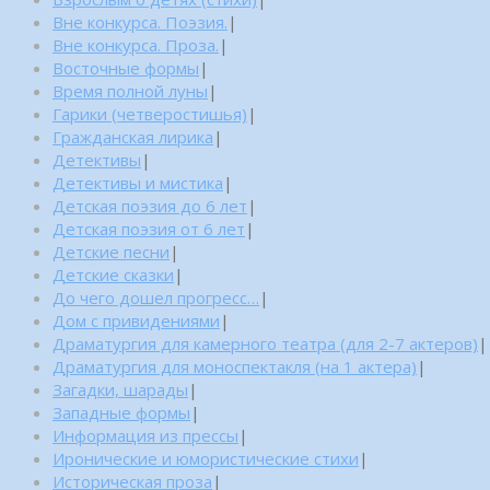
Вне конкурса. Поэзия.
|
Вне конкурса. Проза.
|
Восточные формы
|
Время полной луны
|
Гарики (четверостишья)
|
Гражданская лирика
|
Детективы
|
Детективы и мистика
|
Детская поэзия до 6 лет
|
Детская поэзия от 6 лет
|
Детские песни
|
Детские сказки
|
До чего дошел прогресс…
|
Дом с привидениями
|
Драматургия для камерного театра (для 2-7 актеров)
|
Драматургия для моноспектакля (на 1 актера)
|
Загадки, шарады
|
Западные формы
|
Информация из прессы
|
Иронические и юмористические стихи
|
Историческая проза
|