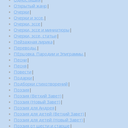
Открытый жанр
|
Очерки
|
Очерки и эссе.
|
Очерки, эссе
|
Очерки, эссе и миниатюры
|
Очерки, эссе, статьи
|
Пейзажная лирика
|
Переводы.
|
ПЕрцовка. Пародии и Эпиграммы.
|
Песни
|
Песня
|
Повести
|
Подарки
|
Подборки стихотворений
|
Поэзия
|
Поэзия (Ветхий Завет)
|
Поэзия (Новый Завет)
|
Поэзия для Андрея
|
Поэзия для детей (Ветхий Завет)
|
Поэзия для детей (Новый Завет)
|
Поэзия от шести и старше
|