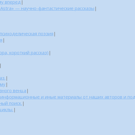
му вперед
|
 Astra» — научно-фантастические рассказы
|
 психоделическая поэзия
|
ня
|
ра, короткий рассказ)
|
|
аз.
|
уму
|
азного венца
|
: информационные и иные материалы от наших авторов и по
ный поиск.
|
циклы.
|