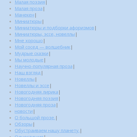
Малая поэзия
|
Малая проза
|
Манекен
|
Миниатюры
|
Миниатюры и подборки афоризмов
|
Миниатюры, эссе, новеллы
|
Мне хорошо
|
Мой сосед — волшебник
|
Мудрые сказки
|
Мы молодые
|
Научно-популярная проза
|
Наш взгляд
|
Новеллы
|
Новеллы и эссе
|
Новогодняя лирика
|
Новогодняя поэзия
|
Новогодняя проза
|
новости
|
О большой прозе.
|
Обзоры
|
Обустраиваем нашу планету.
|
Одностишия
|