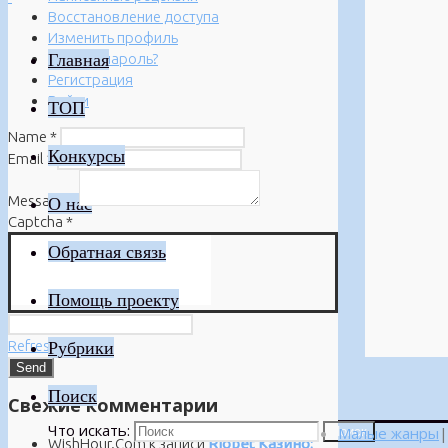
Восстановление доступа
Изменить профиль
Главная
Забыли пароль?
Регистрация
Войти
ТОП
Name
*
Конкурсы
Email
*
Message
*
О нас
Captcha
*
Обратная связь
Помощь проекту
Refresh
Рубрики
Поиск
Свежие комментарии
Что искать:
Малые жанры
|
Поиск
WishHour.Com
к записи
Riobet Казино: