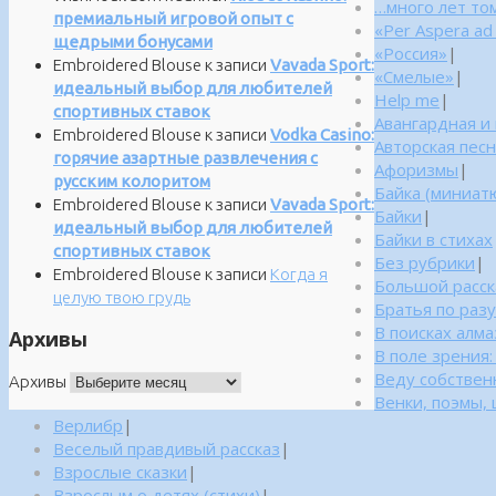
…много лет то
премиальный игровой опыт с
«Per Aspera ad
щедрыми бонусами
«Россия»
|
Embroidered Blouse
к записи
Vavada Sport:
«Смелые»
|
идеальный выбор для любителей
Help me
|
спортивных ставок
Авангардная и
Embroidered Blouse
к записи
Vodka Casino:
Авторская пес
горячие азартные развлечения с
Афоризмы
|
русским колоритом
Байка (миниатю
Embroidered Blouse
к записи
Vavada Sport:
Байки
|
идеальный выбор для любителей
Байки в стихах
спортивных ставок
Без рубрики
|
Embroidered Blouse
к записи
Когда я
Большой расск
целую твою грудь
Братья по раз
В поисках алм
Архивы
В поле зрения
Веду собствен
Архивы
Венки, поэмы, 
Верлибр
|
Веселый правдивый рассказ
|
Взрослые сказки
|
Взрослым о детях (стихи)
|