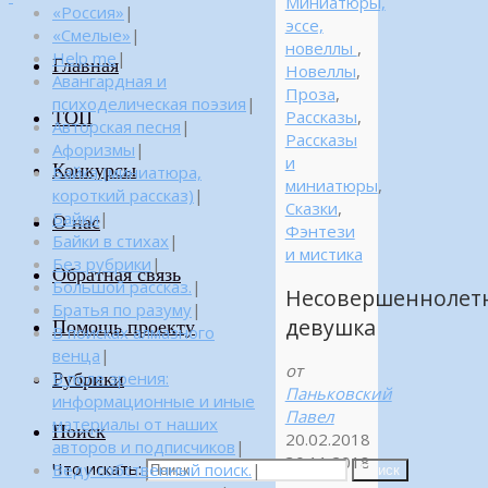
Миниатюры,
«Россия»
|
эссе,
«Смелые»
|
новеллы
,
Help me
|
Главная
Новеллы
,
Авангардная и
Проза
,
психоделическая поэзия
|
ТОП
Рассказы
,
Авторская песня
|
Рассказы
Афоризмы
|
и
Конкурсы
Байка (миниатюра,
миниатюры
,
короткий рассказ)
|
Сказки
,
Байки
|
О нас
Фэнтези
Байки в стихах
|
и мистика
Без рубрики
|
Обратная связь
Большой рассказ.
|
Несовершеннолет
Братья по разуму
|
девушка
Помощь проекту
В поисках алмазного
венца
|
от
Рубрики
В поле зрения:
Паньковский
информационные и иные
Павел
материалы от наших
Поиск
20.02.2018
авторов и подписчиков
|
30.11.2018
Что искать:
Веду собственный поиск.
|
Поиск