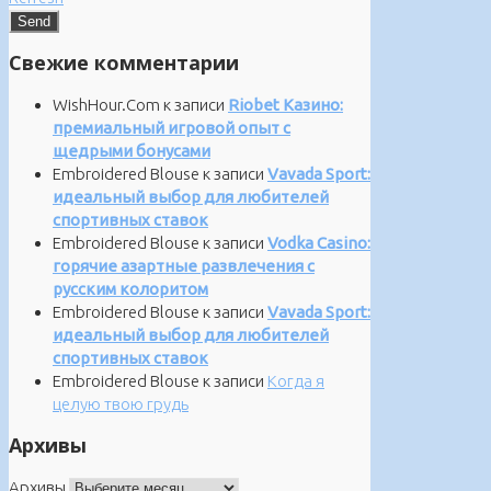
Свежие комментарии
WishHour.Com
к записи
Riobet Казино:
премиальный игровой опыт с
щедрыми бонусами
Embroidered Blouse
к записи
Vavada Sport:
идеальный выбор для любителей
спортивных ставок
Embroidered Blouse
к записи
Vodka Casino:
горячие азартные развлечения с
русским колоритом
Embroidered Blouse
к записи
Vavada Sport:
идеальный выбор для любителей
спортивных ставок
Embroidered Blouse
к записи
Когда я
целую твою грудь
Архивы
Архивы