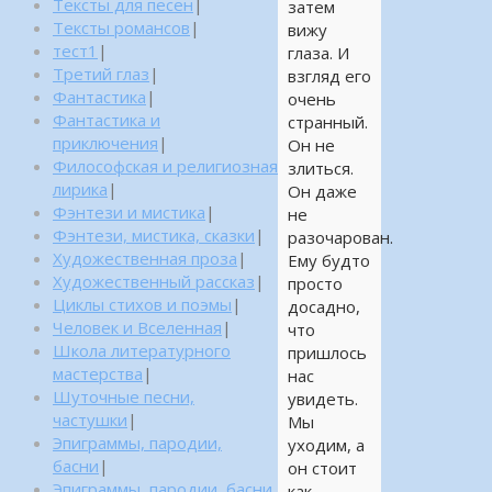
Тексты для песен
|
затем
Тексты романсов
|
вижу
тест1
|
глаза. И
Третий глаз
|
взгляд его
Фантастика
|
очень
Фантастика и
странный.
приключения
|
Он не
Философская и религиозная
злиться.
лирика
|
Он даже
Фэнтези и мистика
|
не
Фэнтези, мистика, сказки
|
разочарован.
Художественная проза
|
Ему будто
Художественный рассказ
|
просто
Циклы стихов и поэмы
|
досадно,
Человек и Вселенная
|
что
Школа литературного
пришлось
мастерства
|
нас
Шуточные песни,
увидеть.
частушки
|
Мы
Эпиграммы, пародии,
уходим, а
басни
|
он стоит
Эпиграммы, пародии, басни,
как