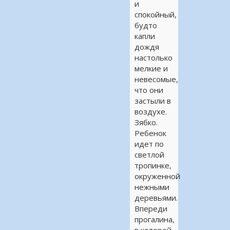
и
спокойный,
будто
капли
дождя
настолько
мелкие и
невесомые,
что они
застыли в
воздухе.
Зябко.
Ребенок
идет по
светлой
тропинке,
окруженной
нежными
деревьями.
Впереди
прогалина,