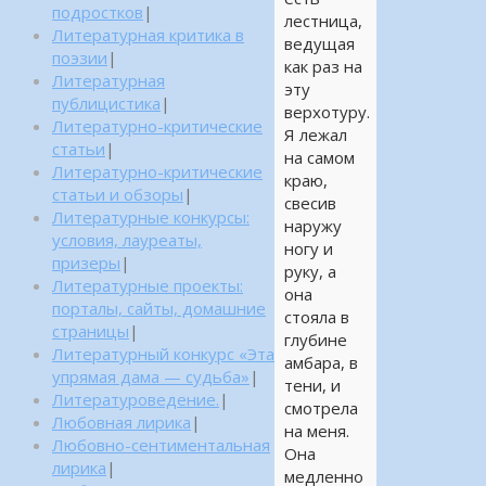
подростков
|
лестница,
Литературная критика в
ведущая
поэзии
|
как раз на
Литературная
эту
публицистика
|
верхотуру.
Литературно-критические
Я лежал
статьи
|
на самом
Литературно-критические
краю,
статьи и обзоры
|
свесив
Литературные конкурсы:
наружу
условия, лауреаты,
ногу и
призеры
|
руку, а
Литературные проекты:
она
порталы, сайты, домашние
стояла в
страницы
|
глубине
Литературный конкурс «Эта
амбара, в
упрямая дама — судьба»
|
тени, и
Литературоведение.
|
смотрела
Любовная лирика
|
на меня.
Любовно-сентиментальная
Она
лирика
|
медленно