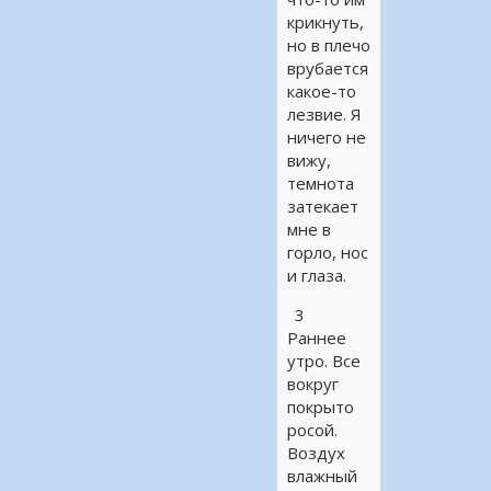
крикнуть,
но в плечо
врубается
какое-то
лезвие. Я
ничего не
вижу,
темнота
затекает
мне в
горло, нос
и глаза.
3
Раннее
утро. Все
вокруг
покрыто
росой.
Воздух
влажный