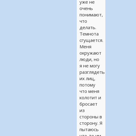
уже не
очень
понимают,
что
делать.
Темнота
сгущается.
Меня
окружают
люди, но
я не могу
разглядеть
их лиц,
потому
что меня
колотит и
бросает
из
стороны в
сторону. Я
пытаюсь
что-то им