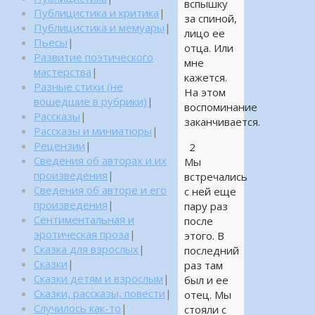
вспышку
Публицистика и критика
|
за спиной,
Публицистика и мемуары
|
лицо ее
Пьесы
|
отца. Или
Развитие поэтического
мне
мастерства
|
кажется.
Разные стихи (не
На этом
вошедшие в рубрики)
|
воспоминание
Рассказы
|
заканчивается.
Рассказы и миниатюры
|
Рецензии
|
2
Сведения об авторах и их
Мы
произведения
|
встречались
Сведения об авторе и его
с ней еще
произведения
|
пару раз
Сентиментальная и
после
эротическая проза
|
этого. В
Сказка для взрослых
|
последний
Сказки
|
раз там
Сказки детям и взрослым
|
был и ее
Сказки, рассказы, повести
|
отец. Мы
Случилось как-то
|
стояли с