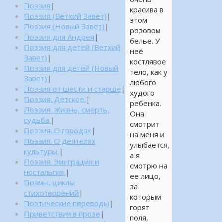
Поэзия
|
красива в
Поэзия (Ветхий Завет)
|
этом
Поэзия (Новый Завет)
|
розовом
Поэзия для Андрея
|
белье. У
Поэзия для детей (Ветхий
неё
Завет)
|
костлявое
Поэзия для детей (Новый
тело, как у
Завет)
|
любого
Поэзия от шести и старше
|
худого
Поэзия. Детское.
|
ребенка.
Поэзия. Жизнь, смерть,
Она
судьба.
|
смотрит
Поэзия. О городах
|
на меня и
Поэзия. О деятелях
улыбается,
культуры.
|
а я
Поэзия. Эмиграция и
смотрю на
ностальгия.
|
ее лицо,
Поэмы, циклы
за
стихотворений
|
которым
Поэтические переводы
|
горят
Приветствия в прозе
|
поля,