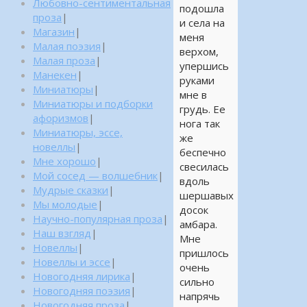
Любовно-сентиментальная
подошла
проза
|
и села на
Магазин
|
меня
Малая поэзия
|
верхом,
Малая проза
|
упершись
Манекен
|
руками
Миниатюры
|
мне в
Миниатюры и подборки
грудь. Ее
афоризмов
|
нога так
Миниатюры, эссе,
же
новеллы
|
беспечно
Мне хорошо
|
свесилась
Мой сосед — волшебник
|
вдоль
Мудрые сказки
|
шершавых
Мы молодые
|
досок
Научно-популярная проза
|
амбара.
Наш взгляд
|
Мне
Новеллы
|
пришлось
Новеллы и эссе
|
очень
Новогодняя лирика
|
сильно
Новогодняя поэзия
|
напрячь
Новогодняя проза
|