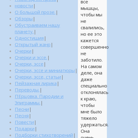
все
новости
|
мышцы,
О большой прозе.
|
чтобы мы
Обзоры
|
не
Обустраиваем нашу
свалились,
планету.
|
но ее это
Одностишия
|
кажется
Открытый жанр
|
совершенно
Очерки
|
не
Очерки и эссе.
|
заботило.
Очерки, эссе
|
На самом
Очерки, эссе и миниатюры
|
деле, она
Очерки, эссе, статьи
|
даже
Пейзажная лирика
|
специально
Переводы.
|
отклонялась
ПЕрцовка. Пародии и
к краю,
Эпиграммы.
|
чтобы
Песни
|
мне было
Песня
|
тяжело
Повести
|
удержаться.
Подарки
|
Она
Подборки стихотворений
|
очень