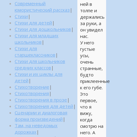
Современный
ней в
юмористический рассказ
|
толпе и
Стихи
|
держались
Стихи для детей
|
за руки, а
Стихи для дошкольников
|
он увидел
Стихи для младших
нас.
школьников
|
У него
Стихи для
густые
старшеклассников
|
усы,
Стихи для школьников
очень
средних классов
|
странные,
Стихи и их циклы для
будто
детей
|
приклеенные
Стихотворение
|
к его губе.
Стихотворения
|
Это
Стихотворения в прозе
|
первое,
Стихотворения для детей
|
что я
Сценарии и диалоговая
вижу,
форма произведений
|
когда
Там, на неведомых
смотрю на
дорожках
|
него. А