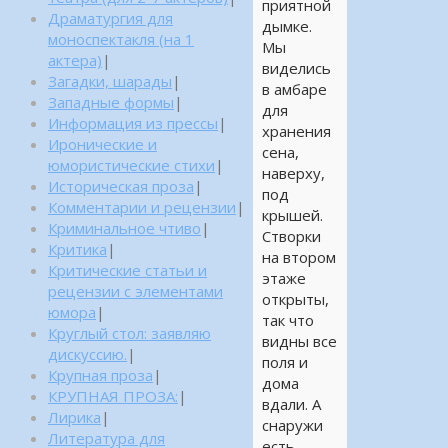
приятной
Драматургия для
дымке.
моноспектакля (на 1
Мы
актера)
|
виделись
Загадки, шарады
|
в амбаре
Западные формы
|
для
Информация из прессы
|
хранения
Иронические и
сена,
юмористические стихи
|
наверху,
Историческая проза
|
под
Комментарии и рецензии
|
крышей.
Криминальное чтиво
|
Створки
Критика
|
на втором
Критические статьи и
этаже
рецензии с элементами
открыты,
юмора
|
так что
Круглый стол: заявляю
видны все
дискуссию.
|
поля и
Крупная проза
|
дома
КРУПНАЯ ПРОЗА:
|
вдали. А
Лирика
|
снаружи
Литература для
есть