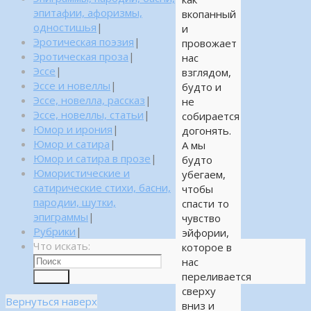
эпитафии, афоризмы,
вкопанный
одностишья
|
и
Эротическая поэзия
|
провожает
Эротическая проза
|
нас
Эссе
|
взглядом,
Эссе и новеллы
|
будто и
Эссе, новелла, рассказ
|
не
Эссе, новеллы, статьи
|
собирается
Юмор и ирония
|
догонять.
Юмор и сатира
|
А мы
Юмор и сатира в прозе
|
будто
Юмористические и
убегаем,
сатирические стихи, басни,
чтобы
пародии, шутки,
спасти то
эпиграммы
|
чувство
Рубрики
|
эйфории,
Что искать:
которое в
нас
переливается
Поиск
сверху
Вернуться наверх
вниз и