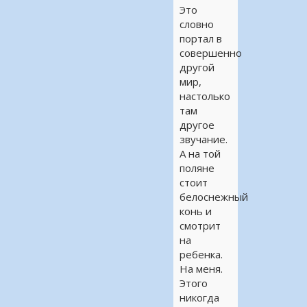
Это
словно
портал в
совершенно
другой
мир,
настолько
там
другое
звучание.
А на той
поляне
стоит
белоснежный
конь и
смотрит
на
ребенка.
На меня.
Этого
никогда