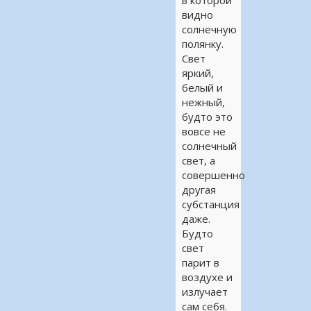
в которой
видно
солнечную
полянку.
Свет
яркий,
белый и
нежный,
будто это
вовсе не
солнечный
свет, а
совершенно
другая
субстанция
даже.
Будто
свет
парит в
воздухе и
излучает
сам себя.