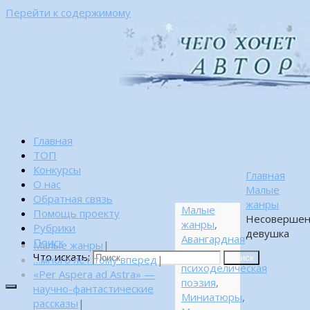
Перейти к содержимому
Главная
ТОП
Конкурсы
Главная
О нас
Малые
Обратная связь
жанры
Малые
Помощь проекту
Несовершен
жанры
,
Рубрики
девушка
Авангардная
Поиск
Малые жанры
|
и
Что искать:
…много лет тому вперед
|
Поиск
психоделическая
«Per Aspera ad Astra» —
поэзия
,
научно-фантастические
Миниатюры
,
рассказы
|