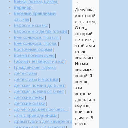
Венки, поэмы, циклы.
|
1
Верлибр
|
Девушка,
Веселый правдивый
у которой
рассказ
|
есть отец.
Взрослые сказки
|
Отец,
Взрослым о детях (стихи)
|
который
Вне конкурса. Поэзия.
|
не хочет,
Вне конкурса. Проза.
|
чтобы мы
Восточные формы
|
с нею
Время полной луны
|
виделись.
Гарики (четверостишья)
|
Но мы
Гражданская лирика
|
видимся
Детективы
|
порой. Я
Детективы и мистика
|
помню
Детская поэзия до 6 лет
|
эти
Детская поэзия от 6 лет
|
встречи
Детские песни
|
довольно
Детские сказки
|
смутно,
До чего дошел прогресс…
|
они как в
Дом с привидениями
|
дымке. В
Драматургия для камерного
очень
театра (для 2-7 актеров)
|