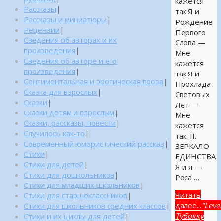
кажется
Рассказы
|
так.Я и
Рассказы и миниатюры
|
Рождение
Рецензии
|
Первого
Сведения об авторах и их
Слова —
произведения
|
Мне
Сведения об авторе и его
кажется
произведения
|
так.Я и
Сентиментальная и эротическая проза
|
Прохлада
Сказка для взрослых
|
Световых
Сказки
|
Лет —
Сказки детям и взрослым
|
Мне
Сказки, рассказы, повести
|
кажется
Случилось как-то
|
так. II.
Современный юмористический рассказ
|
ЗЕРКАЛО
Стихи
|
ЕДИНСТВА
Стихи для детей
|
Я и я —
Стихи для дошкольников
|
Роса …
Стихи для младших школьников
|
Читать
Стихи для старшеклассников
|
далее...
"Leve
Стихи для школьников средних классов
|
Тубокку
Стихи и их циклы для детей
|