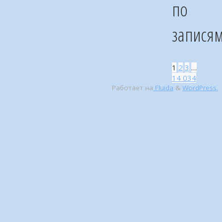
по
запися
1
2
3
…
14 034
Работает на
Fluida
&
WordPress.