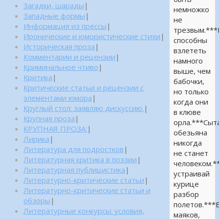
Загадки, шарады
|
немножко
Западные формы
|
не
Информация из прессы
|
трезвым.**
Иронические и юмористические стихи
|
способны
Историческая проза
|
взлететь
Комментарии и рецензии
|
намного
Криминальное чтиво
|
выше, чем
Критика
|
бабочки,
Критические статьи и рецензии с
но только
элементами юмора
|
когда они
Круглый стол: заявляю дискуссию.
|
в клюве
Крупная проза
|
орла.***Сыт
КРУПНАЯ ПРОЗА:
|
обезьяна
Лирика
|
никогда
Литература для подростков
|
не станет
Литературная критика в поэзии
|
человеком.*
Литературная публицистика
|
устраивай
Литературно-критические статьи
|
курице
Литературно-критические статьи и
разбор
обзоры
|
полетов.***
Литературные конкурсы: условия,
маяков,