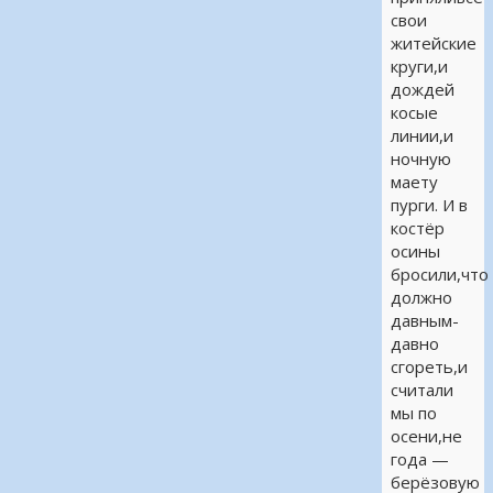
свои
житейские
круги,и
дождей
косые
линии,и
ночную
маету
пурги. И в
костёр
осины
бросили,что
должно
давным-
давно
сгореть,и
считали
мы по
осени,не
года —
берёзовую