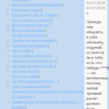
02.07.2026
Веселый правдивый рассказ
|
02.07.2026
Взрослые сказки
|
0
Взрослым о детях (стихи)
|
Вне конкурса. Поэзия.
|
Прежде,
Вне конкурса. Проза.
|
чем
Восточные формы
|
обнулить
Время полной луны
|
в себе
Гарики (четверостишья)
|
обезьяну,
Гражданская лирика
|
подумай,
Детективы
|
останется
Детективы и мистика
|
ли в тебе
Детская поэзия до 6 лет
|
хоть что-
Детская поэзия от 6 лет
|
нибудь.***
Детские песни
|
— не
Детские сказки
|
математика,
До чего дошел прогресс…
|
поэтому
Дом с привидениями
|
любой
Драматургия для камерного театра (для
трезвый
2-7 актеров)
|
расчет
Драматургия для моноспектакля (на 1
должен
актера)
|
быть