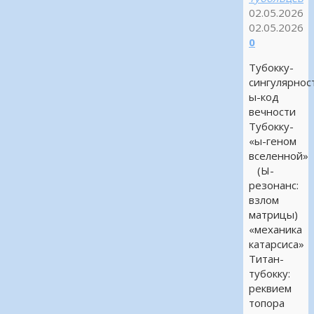
02.05.2026
02.05.2026
0
Тубокку-
сингулярнос
ы-код
вечности
Тубокку-
«ы-геном
вселенной»
(Ы-
резонанс:
взлом
матрицы)
«механика
катарсиса»
Титан-
тубокку:
реквием
топора