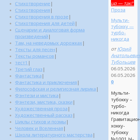
up — так!"
Стихотворение
|
Проза
Стихотворения
|
Стихотворения в прозе
|
Мульти-
Стихотворения для детей
|
тубокку —
Сценарии и диалоговая форма
турбо-
произведений
|
никогда
Там, на неведомых дорожках
|
от
Юрий
Тексты для песен
|
Анатольеви
Тексты романсов
|
Тубольцев
тест1
|
06.05.2026
Третий глаз
|
06.05.2026
Фантастика
|
0
Фантастика и приключения
|
Философская и религиозная лирика
|
Мульти-
Фэнтези и мистика
|
тубокку –
Фэнтези, мистика, сказки
|
турбо-
Художественная проза
|
никогда
Художественный рассказ
|
Гравитацио
Циклы стихов и поэмы
|
хокку-
Человек и Вселенная
|
тубокку
Школа литературного мастерства
|
№1001 Ы-