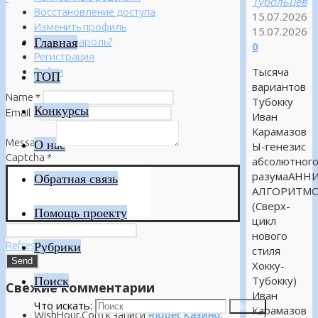
Тубольцев
Восстановление доступа
15.07.2026
Изменить профиль
15.07.2026
Главная
Забыли пароль?
0
Регистрация
Тысяча
Войти
ТОП
вариантов
Name
*
Тубокку
Конкурсы
Email
*
Иван
Карамазов
Message
*
О нас
Ы-генезис
Captcha
*
абсолютног
разумаАНН
Обратная связь
АЛГОРИТМ
(Сверх-
Помощь проекту
цикл
нового
Refresh
Рубрики
стиля
Хокку-
Поиск
Тубокку)
Свежие комментарии
Иван
Что искать:
Поиск
Карамазов
WishHour.Com
к записи
Riobet Казино: