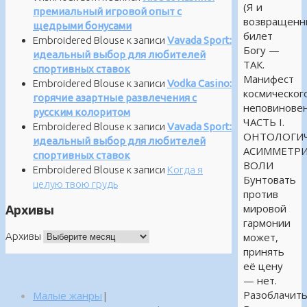
(Я и
премиальный игровой опыт с
возвращенн
щедрыми бонусами
билет
Embroidered Blouse
к записи
Vavada Sport:
Богу —
идеальный выбор для любителей
ТАК.
спортивных ставок
Манифест
Embroidered Blouse
к записи
Vodka Casino:
космическог
горячие азартные развлечения с
неповиновен
русским колоритом
ЧАСТЬ I.
Embroidered Blouse
к записи
Vavada Sport:
ОНТОЛОГИЧ
идеальный выбор для любителей
АСИММЕТР
спортивных ставок
ВОЛИ
Embroidered Blouse
к записи
Когда я
Бунтовать
целую твою грудь
против
Архивы
мировой
гармонии
Архивы
может,
принять
её цену
— нет.
Разоблачит
Малые жанры
|