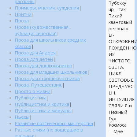
рассказы
|
Тубокку
Примеры, мнения, суждения
|
up – так!
Притчи
|
Тихий
Проза
|
квантовый
Проза (художественная,
резонанс
публицистическая)
|
Ы-
Проза для школьников средних
ОТКРОВЕНИ
классов
|
РОЖДЕННО
Проза для Андрея
|
ИЗ
Проза для детей
|
ЧИСТОГО
Проза для дошкольников
|
СВЕТА.
Проза для младших школьников
|
ЦИКЛ:
Проза для старшеклассников
|
СВЕТОВЫЕ
Проза. Путешествия.
|
ПРЕДЧУВСТ
Просто о жизни
|
Ы I.
Публицистика
|
ИНТУИЦИЯ
Публицистика и критика
|
СВЯЗИ Я и
Публицистика и мемуары
|
Нежный
Пьесы
|
Гуд
Развитие поэтического мастерства
|
Космоса
Разные стихи (не вошедшие в
—Мне
рубрики)
|