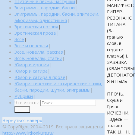
Шуточные песни, частушки
|
МАНИФЕСТ:
Эпиграммы, пародии, басни
|
ГИПЕР-
Эпиграммы, пародии, басни, эпитафии,
РЕЗОНАНС
афоризмы, одностишья
|
ТИТАНА
Эротическая поэзия
|
(За
Эротическая проза
|
гранью
Эссе
|
слов, в
Эссе и новеллы
|
сердце
Эссе, новелла, рассказ
|
плазмы) I.
Эссе, новеллы, статьи
|
ЗАВЯЗКА
Юмор и ирония
|
(КВАНТОВЫ
Юмор и сатира
|
ДЕТОНАТОР
Юмор и сатира в прозе
|
Я и Пыль
Юмористические и сатирические стихи,
—
басни, пародии, шутки, эпиграммы
|
ПРОЧЬ.
Рубрики
|
Скука и
Что искать:
Грязь —
Поиск
ИСЧЕЗНИ.
Здесь —
Вернуться наверх
только
© CopyRight 2004-2019. Все права защищены
ТАК. Ы. II.
http://www.litkonkurs.ru/