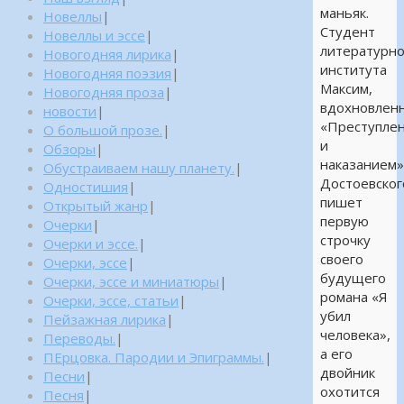
маньяк.
Новеллы
|
Студент
Новеллы и эссе
|
литературно
Новогодняя лирика
|
института
Новогодняя поэзия
|
Максим,
Новогодняя проза
|
вдохновлен
новости
|
«Преступле
О большой прозе.
|
и
Обзоры
|
наказанием
Обустраиваем нашу планету.
|
Достоевског
Одностишия
|
пишет
Открытый жанр
|
первую
Очерки
|
строчку
Очерки и эссе.
|
своего
Очерки, эссе
|
будущего
Очерки, эссе и миниатюры
|
романа «Я
Очерки, эссе, статьи
|
убил
Пейзажная лирика
|
человека»,
Переводы.
|
а его
ПЕрцовка. Пародии и Эпиграммы.
|
двойник
Песни
|
охотится
Песня
|