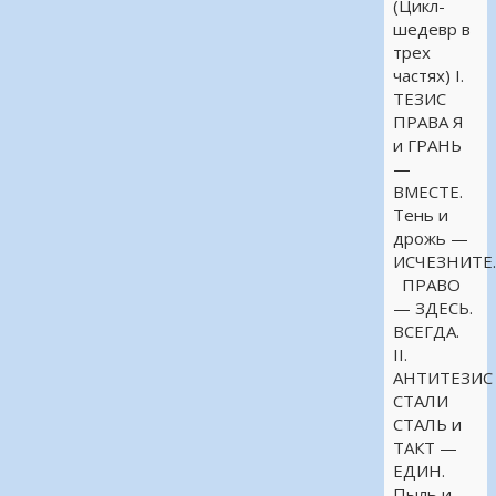
(Цикл-
шедевр в
трех
частях) I.
ТЕЗИС
ПРАВА Я
и ГРАНЬ
—
ВМЕСТЕ.
Тень и
дрожь —
ИСЧЕЗНИТЕ
ПРАВО
— ЗДЕСЬ.
ВСЕГДА.
II.
АНТИТЕЗИС
СТАЛИ
СТАЛЬ и
ТАКТ —
ЕДИН.
Пыль и …