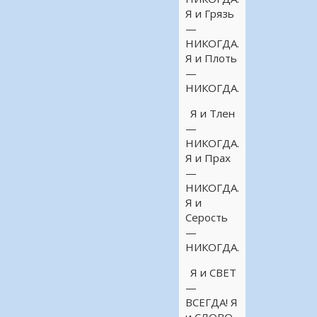
Я и Грязь
—
НИКОГДА.
Я и Плоть
—
НИКОГДА.
Я и Тлен
—
НИКОГДА.
Я и Прах
—
НИКОГДА.
Я и
Серость
—
НИКОГДА.
Я и СВЕТ
—
ВСЕГДА! Я