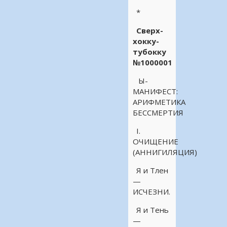
*
Сверх-
хокку-
тубокку
№1000001
Ы-
МАНИФЕСТ:
АРИФМЕТИКА
БЕССМЕРТИЯ
I.
ОЧИЩЕНИЕ
(АННИГИЛЯЦИЯ)
Я и Тлен
—
ИСЧЕЗНИ.
Я и Тень
—