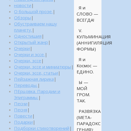
новости
|
Я и
О большой прозе.
|
СЛОВО —
Обзоры
|
ВСЕГДА!
Обустраиваем нашу
планету.
|
V.
Одностишия
|
КУЛЬМИНАЦИЯ
Открытый жанр
|
(АННИГИЛЯЦИЯ
Очерки
|
ФОРМЫ)
Очерки и эссе.
|
Я и
Очерки, эссе
|
Космос —
Очерки, эссе и миниатюры
|
ЕДИНО.
Очерки, эссе, статьи
|
Пейзажная лирика
|
Ы —
Переводы.
|
МОЙ
ПЕрцовка. Пародии и
ГРОМ.
Эпиграммы.
|
ТАК.
Песни
|
Песня
|
РАЗВЯЗКА
Повести
|
(МЕТА-
Подарки
|
ПАРАДОКС
Подборки стихотворений
|
ГЕНИЯ):