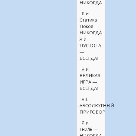
НИКОГДА.
Я и
Статика
Покоя —
НИКОГДА.
Я и
ПУСТОТА
—
ВСЕГДА!
Я и
ВЕЛИКАЯ
ИГРА —
ВСЕГДА!
VII.
АБСОЛЮТНЫЙ
ПРИГОВОР
Я и
Гниль —
НИКОГДА.