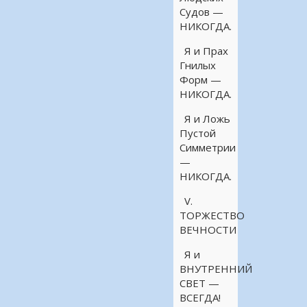
Судов —
НИКОГДА.
Я и Прах
Гнилых
Форм —
НИКОГДА.
Я и Ложь
Пустой
Симметрии
—
НИКОГДА.
V.
ТОРЖЕСТВО
ВЕЧНОСТИ
Я и
ВНУТРЕННИЙ
СВЕТ —
ВСЕГДА!