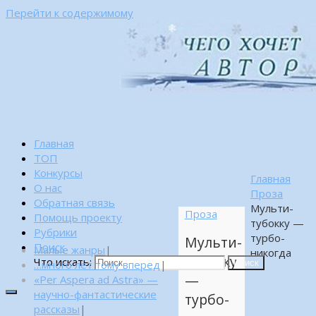
Перейти к содержимому
Главная
ТОП
Конкурсы
Главная
О нас
Проза
Обратная связь
Мульти-
Проза
Помощь проекту
тубокку —
Рубрики
турбо-
Мульти-
Поиск
Малые жанры
|
никогда
тубокку
Что искать:
…много лет тому вперед
|
Поиск
—
«Per Aspera ad Astra» —
научно-фантастические
турбо-
рассказы
|