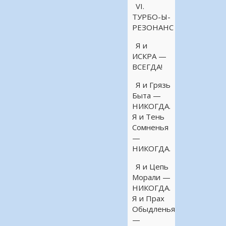
VI.
ТУРБО-Ы-
РЕЗОНАНС
Я и
ИСКРА —
ВСЕГДА!
Я и Грязь
Быта —
НИКОГДА.
Я и Тень
Сомненья
—
НИКОГДА.
Я и Цепь
Морали —
НИКОГДА.
Я и Прах
Обыдленья
—