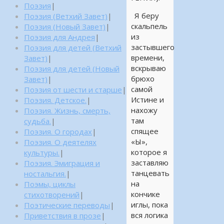
Поэзия
|
Я беру
Поэзия (Ветхий Завет)
|
скальпель
Поэзия (Новый Завет)
|
из
Поэзия для Андрея
|
застывшего
Поэзия для детей (Ветхий
времени,
Завет)
|
вскрываю
Поэзия для детей (Новый
брюхо
Завет)
|
самой
Поэзия от шести и старше
|
Истине и
Поэзия. Детское.
|
нахожу
Поэзия. Жизнь, смерть,
там
судьба.
|
спящее
Поэзия. О городах
|
«Ы»,
Поэзия. О деятелях
которое я
культуры.
|
заставляю
Поэзия. Эмиграция и
танцевать
ностальгия.
|
на
Поэмы, циклы
кончике
стихотворений
|
иглы, пока
Поэтические переводы
|
вся логика
Приветствия в прозе
|