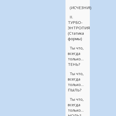
(ИСЧЕЗНИ!)
II.
ТУРБО-
ЭНТРОПИЯ
(Статика
формы)
Ты что,
всегда
только…
ТЕНЬ?
Ты что,
всегда
только…
ПЫЛЬ?
Ты что,
всегда
только…
НОЛЬ?