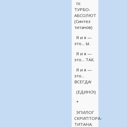
IV.
ТУРБО-
АБСОЛЮТ
(Синтез
титанов)
Я и я —
это… Ы.
Я и я —
это… ТАК.
Я и я —
это…
ВСЕГДА!
(ЕДИНО!)
*
ЭПИЛОГ
СКРИПТОРА-
ТИТАНА: