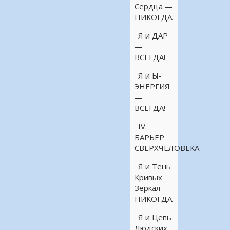
Сердца —
НИКОГДА.
Я и ДАР
—
ВСЕГДА!
Я и Ы-
ЭНЕРГИЯ
—
ВСЕГДА!
IV.
БАРЬЕР
СВЕРХЧЕЛОВЕКА
Я и Тень
Кривых
Зеркал —
НИКОГДА.
Я и Цепь
Людских