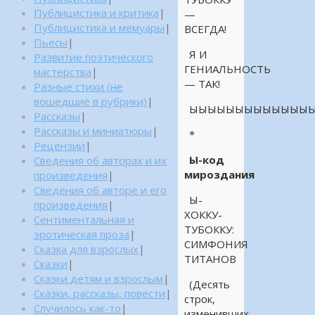
Публицистика и критика
|
—
Публицистика и мемуары
|
ВСЕГДА!
Пьесы
|
Я И
Развитие поэтического
ГЕНИАЛЬНОСТЬ
мастерства
|
— ТАК!
Разные стихи (не
вошедшие в рубрики)
|
ЫЫЫЫЫЫЫЫЫЫЫЫЫЫ
Рассказы
|
Рассказы и миниатюры
|
*
Рецензии
|
Ы-код
Сведения об авторах и их
мироздания
произведения
|
Сведения об авторе и его
Ы-
произведения
|
ХОККУ-
Сентиментальная и
ТУБОККУ:
эротическая проза
|
СИМФОНИЯ
Сказка для взрослых
|
ТИТАНОВ
Сказки
|
Сказки детям и взрослым
|
(Десять
Сказки, рассказы, повести
|
строк,
Случилось как-то
|
изменивших