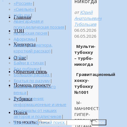
никогда
«Россия»
|
«Смелые»
|
от
Юрий
Help me
|
Главная
Анатольевич
Авангардная и
Тубольцев
психоделическая поэзия
|
06.05.2026
ТОП
Авторская песня
|
06.05.2026
Афоризмы
|
Конкурсы
Байка (миниатюра,
Мульти-
короткий рассказ)
|
тубокку
Байки
|
О нас
– турбо-
Байки в стихах
|
никогда
Без рубрики
|
Обратная связь
Гравитационный
Большой рассказ.
|
хокку-
Братья по разуму
|
Помощь проекту
тубокку
В поисках алмазного
№1001
венца
|
Рубрики
В поле зрения:
Ы-
информационные и иные
МАНИФЕСТ:
материалы от наших
Поиск
ГИПЕР-
авторов и подписчиков
|
РЕЗОНАНС
Что искать:
Веду собственный поиск.
|
Поиск
ТИТАНА