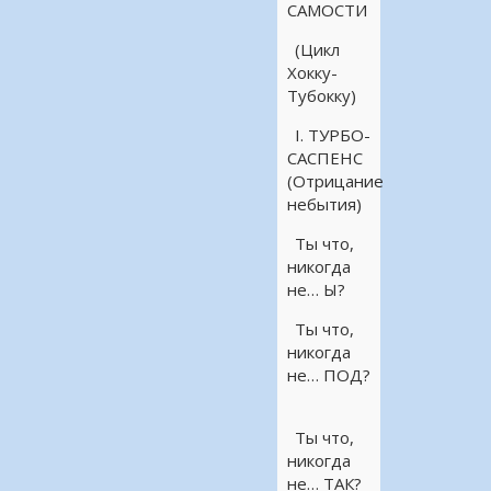
САМОСТИ
(Цикл
Хокку-
Тубокку)
I. ТУРБО-
САСПЕНС
(Отрицание
небытия)
Ты что,
никогда
не… Ы?
Ты что,
никогда
не… ПОД?
Ты что,
никогда
не… ТАК?