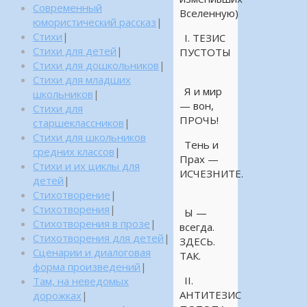
Современный
Вселенную)
юмористический рассказ
|
Стихи
|
I. ТЕЗИС
Стихи для детей
|
ПУСТОТЫ
Стихи для дошкольников
|
Стихи для младших
Я и мир
школьников
|
— вон,
Стихи для
ПРОЧЬ!
старшеклассников
|
Стихи для школьников
Тень и
средних классов
|
Прах —
Стихи и их циклы для
ИСЧЕЗНИТЕ.
детей
|
Стихотворение
|
Стихотворения
|
Ы —
Стихотворения в прозе
|
всегда.
Стихотворения для детей
|
ЗДЕСЬ.
Сценарии и диалоговая
ТАК.
форма произведений
|
II.
Там, на неведомых
АНТИТЕЗИС
дорожках
|