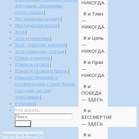
НИКОГДА.
эпитафии, афоризмы,
одностишья
|
Я и Тлен
Эротическая поэзия
|
—
Эротическая проза
|
НИКОГДА.
Эссе
|
Я и Цепь
Эссе и новеллы
|
—
Эссе, новелла, рассказ
|
НИКОГДА.
Эссе, новеллы, статьи
|
Юмор и ирония
|
Я и Прах
Юмор и сатира
|
—
Юмор и сатира в прозе
|
НИКОГДА.
Юмористические и
сатирические стихи, басни,
Я и
пародии, шутки,
ПОБЕДА
эпиграммы
|
— ЗДЕСЬ.
Рубрики
|
Что искать:
Я и
БЕССМЕРТИЕ
— ЗДЕСЬ.
Поиск
Вернуться наверх
Я и