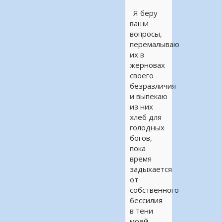
Я беру
ваши
вопросы,
перемалываю
их в
жерновах
своего
безразличия
и выпекаю
из них
хлеб для
голодных
богов,
пока
время
задыхается
от
собственного
бессилия
в тени
моей