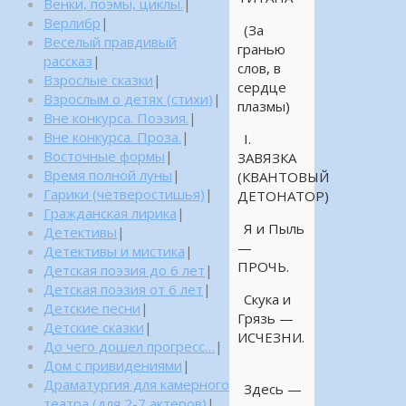
Венки, поэмы, циклы.
|
Верлибр
|
(За
Веселый правдивый
гранью
рассказ
|
слов, в
Взрослые сказки
|
сердце
Взрослым о детях (стихи)
|
плазмы)
Вне конкурса. Поэзия.
|
Вне конкурса. Проза.
|
I.
Восточные формы
|
ЗАВЯЗКА
Время полной луны
|
(КВАНТОВЫЙ
Гарики (четверостишья)
|
ДЕТОНАТОР)
Гражданская лирика
|
Я и Пыль
Детективы
|
—
Детективы и мистика
|
ПРОЧЬ.
Детская поэзия до 6 лет
|
Детская поэзия от 6 лет
|
Скука и
Детские песни
|
Грязь —
Детские сказки
|
ИСЧЕЗНИ.
До чего дошел прогресс…
|
Дом с привидениями
|
Драматургия для камерного
Здесь —
театра (для 2-7 актеров)
|