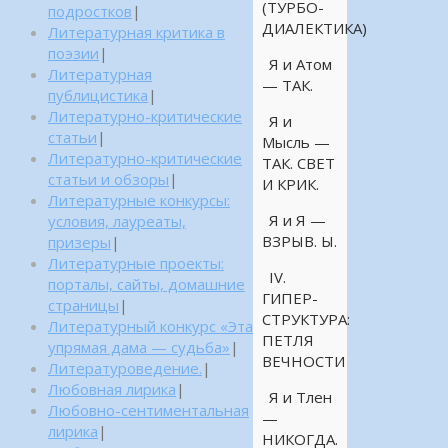
(ТУРБО-
подростков
|
ДИАЛЕКТИКА)
Литературная критика в
поэзии
|
Я и Атом
Литературная
— ТАК.
публицистика
|
Литературно-критические
Я и
статьи
|
Мысль —
Литературно-критические
ТАК. СВЕТ
статьи и обзоры
|
И КРИК.
Литературные конкурсы:
Я и Я —
условия, лауреаты,
ВЗРЫВ. Ы.
призеры
|
Литературные проекты:
IV.
порталы, сайты, домашние
ГИПЕР-
страницы
|
СТРУКТУРА:
Литературный конкурс «Эта
ПЕТЛЯ
упрямая дама — судьба»
|
ВЕЧНОСТИ
Литературоведение.
|
Любовная лирика
|
Я и Тлен
Любовно-сентиментальная
—
лирика
|
НИКОГДА.