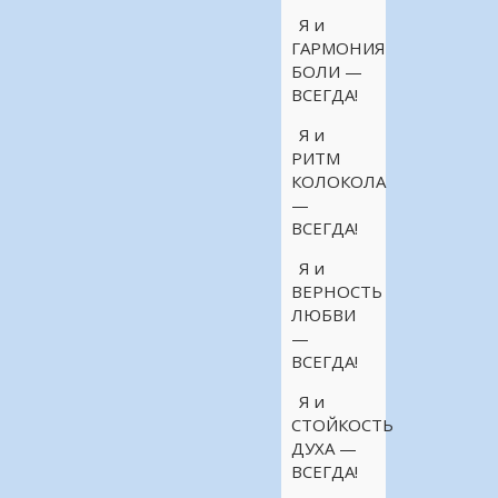
Я и
ГАРМОНИЯ
БОЛИ —
ВСЕГДА!
Я и
РИТМ
КОЛОКОЛА
—
ВСЕГДА!
Я и
ВЕРНОСТЬ
ЛЮБВИ
—
ВСЕГДА!
Я и
СТОЙКОСТЬ
ДУХА —
ВСЕГДА!