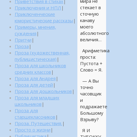
мира не
Приветствия в стихах
|
стекает в
Приключения и НПЛ
|
сточную
Приключенческие
канаву
юмористические рассказы
|
моего
Примеры, мнения,
абсолютного
суждения
|
величия…
Притчи
|
Проза
|
Арифметика
Проза (художественная,
проста:
публицистическая)
|
Пустота +
Проза для школьников
Слово = Я.
средних классов
|
Проза для Андрея
|
— А Вы
Проза для детей
|
точно
Проза для дошкольников
|
часовщик
Проза для младших
и
школьников
|
подражаете
Проза для
Большому
старшеклассников
|
Взрыву?
Проза. Путешествия.
|
Просто о жизни
|
Я И
Публицистика
|
ТУБОККУ