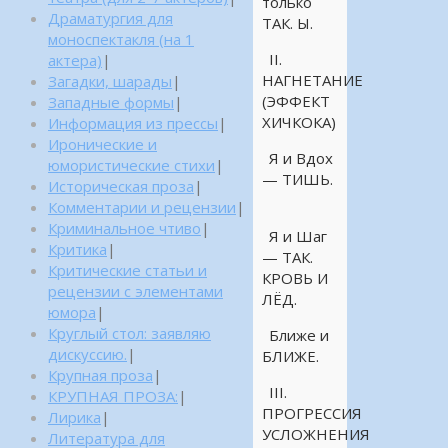
только
Драматургия для
ТАК. Ы.
моноспектакля (на 1
II.
актера)
|
НАГНЕТАНИЕ
Загадки, шарады
|
(ЭФФЕКТ
Западные формы
|
ХИЧКОКА)
Информация из прессы
|
Иронические и
Я и Вдох
юмористические стихи
|
— ТИШЬ.
Историческая проза
|
Комментарии и рецензии
|
Криминальное чтиво
|
Я и Шаг
Критика
|
— ТАК.
Критические статьи и
КРОВЬ И
рецензии с элементами
ЛЁД.
юмора
|
Круглый стол: заявляю
Ближе и
дискуссию.
|
БЛИЖЕ.
Крупная проза
|
III.
КРУПНАЯ ПРОЗА:
|
ПРОГРЕССИЯ
Лирика
|
УСЛОЖНЕНИЯ
Литература для