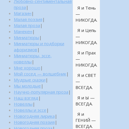
Любовно-сентиментальная
проза
|
Я и Тень
Магазин
|
—
Малая поэзия
|
НИКОГДА.
Малая проза
|
Я и Цепь
Манекен
|
—
Миниатюры
|
НИКОГДА.
Миниатюры и подборки
афоризмов
|
Я и Прах
Миниатюры, эссе,
—
новеллы
|
НИКОГДА.
Мне хорошо
|
Мой сосед — волшебник
|
Я и СВЕТ
Мудрые сказки
|
—
Мы молодые
|
ВСЕГДА.
Научно-популярная проза
|
Я и Ы —
Наш взгляд
|
ВСЕГДА.
Новеллы
|
Новеллы и эссе
|
Я и
Новогодняя лирика
|
ГЕНИЙ —
Новогодняя поэзия
|
ВСЕГДА.
Новогодняя проза
|