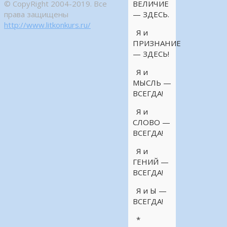
© CopyRight 2004-2019. Все
ВЕЛИЧИЕ
права защищены
— ЗДЕСЬ.
http://www.litkonkurs.ru/
Я и
ПРИЗНАНИЕ
— ЗДЕСЬ!
Я и
МЫСЛЬ —
ВСЕГДА!
Я и
СЛОВО —
ВСЕГДА!
Я и
ГЕНИЙ —
ВСЕГДА!
Я и Ы —
ВСЕГДА!
*