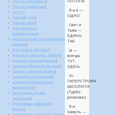
ПОТОПА
Тексты для песен
|
Тексты романсов
|
Я и я —
тест1
|
ОДНО.
Третий глаз
|
Фантастика
|
Свет и
Фантастика и
Тьма —
приключения
|
ЕДИНО.
Философская и религиозная
ТАК.
лирика
|
Фэнтези и мистика
|
Ы —
Фэнтези, мистика, сказки
|
всегда.
Художественная проза
|
ТУТ.
Художественный рассказ
|
ЗДЕСЬ.
Циклы стихов и поэмы
|
III.
Человек и Вселенная
|
ГИПЕРСТРОФА
Школа литературного
АБСОЛЮТА
мастерства
|
(Турбо-
Шуточные песни,
резонанс)
частушки
|
Эпиграммы, пародии,
Я и
басни
|
Смерть —
Эпиграммы, пародии, басни,