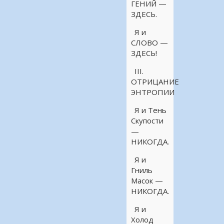
ГЕНИЙ —
ЗДЕСЬ.
Я и
СЛОВО —
ЗДЕСЬ!
III.
ОТРИЦАНИЕ
ЭНТРОПИИ
Я и Тень
Скупости
—
НИКОГДА.
Я и
Гниль
Масок —
НИКОГДА.
Я и
Холод