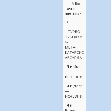
— А Вы
точно
плотник?
*
ТУРБО-
ТУБОККУ
№3:
МЕТА-
КАТАРСИС
АБСУРДА
Я и Имя
—
ИСЧЕЗНИ.
Я и Долг
—
ИСЧЕЗНИ.
Я и
Время —