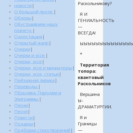
Раскольникову?
новости
|
О большой прозе.
|
Я И
Обзоры
|
ГЕНИАЛЬНОСТЬ
Обустраиваем нашу
—
планету.
|
ВСЕГДА!
Одностишия
|
Открытый жанр
|
ЫЫЫЫЫЫЫЫЫЫЫЫЫЫ
Очерки
|
*
Очерки и эссе.
|
Очерки, эссе
|
Территория
Очерки, эссе и миниатюры
|
топора:
Очерки, эссе, статьи
|
квантовый
Пейзажная лирика
|
Раскольников
Переводы.
|
ПЕрцовка. Пародии и
Вершина
Эпиграммы.
|
Ы-
Песни
|
ДРАМАТУРГИИ.
Песня
|
Я и
Повести
|
Границы
Подарки
|
—
Подборки стихотворений
|