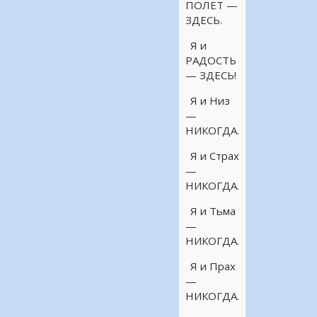
ПОЛЕТ —
ЗДЕСЬ.
Я и
РАДОСТЬ
— ЗДЕСЬ!
Я и Низ
—
НИКОГДА.
Я и Страх
—
НИКОГДА.
Я и Тьма
—
НИКОГДА.
Я и Прах
—
НИКОГДА.