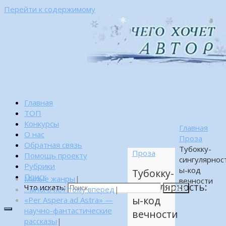
Перейти к содержимому
Главная
ТОП
Конкурсы
Главная
О нас
Проза
Обратная связь
Тубокку-
Проза
Помощь проекту
сингулярнос
Рубрики
ы-код
Тубокку-
Поиск
Малые жанры
|
вечности
сингулярность:
Что искать:
…много лет тому вперед
|
Поиск
ы-код
«Per Aspera ad Astra» —
научно-фантастические
вечности
рассказы
|