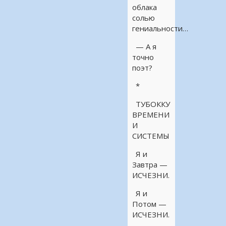
облака
солью
гениальности…
— А я
точно
поэт?
*
ТУБОККУ
ВРЕМЕНИ
И
СИСТЕМЫ
Я и
Завтра —
ИСЧЕЗНИ.
Я и
Потом —
ИСЧЕЗНИ.