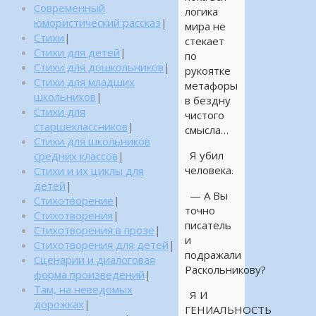
Современный
логика
юмористический рассказ
|
мира не
Стихи
|
стекает
Стихи для детей
|
по
Стихи для дошкольников
|
рукоятке
Стихи для младших
метафоры
школьников
|
в бездну
Стихи для
чистого
старшеклассников
|
смысла…
Стихи для школьников
Я убил
средних классов
|
человека.
Стихи и их циклы для
детей
|
— А Вы
Стихотворение
|
точно
Стихотворения
|
писатель
Стихотворения в прозе
|
и
Стихотворения для детей
|
подражали
Сценарии и диалоговая
Раскольникову?
форма произведений
|
Там, на неведомых
Я И
дорожках
|
ГЕНИАЛЬНОСТЬ