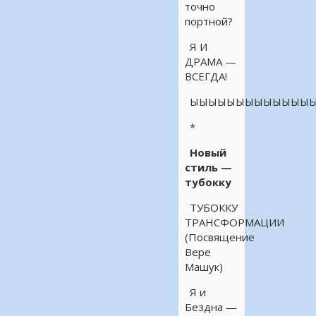
точно
портной?
Я И
ДРАМА —
ВСЕГДА!
ЫЫЫЫЫЫЫЫЫЫЫЫЫЫ
*
Новый
стиль —
тубокку
ТУБОККУ
ТРАНСФОРМАЦИИ
(Посвящение
Вере
Машук)
Я и
Бездна —