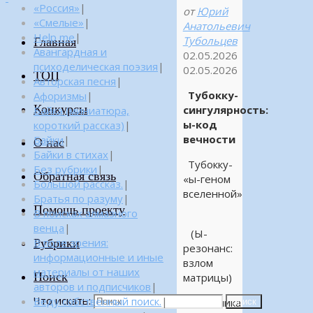
«Россия»
|
от
Юрий
«Смелые»
|
Анатольевич
Help me
|
Тубольцев
Главная
Авангардная и
02.05.2026
психоделическая поэзия
|
02.05.2026
ТОП
Авторская песня
|
Тубокку-
Афоризмы
|
Конкурсы
сингулярность:
Байка (миниатюра,
ы-код
короткий рассказ)
|
вечности
Байки
|
О нас
Байки в стихах
|
Тубокку-
Без рубрики
|
Обратная связь
«ы-геном
Большой рассказ.
|
вселенной»
Братья по разуму
|
Помощь проекту
В поисках алмазного
венца
|
(Ы-
Рубрики
В поле зрения:
резонанс:
информационные и иные
взлом
материалы от наших
Поиск
матрицы)
авторов и подписчиков
|
Что искать:
Веду собственный поиск.
|
«механика
Поиск