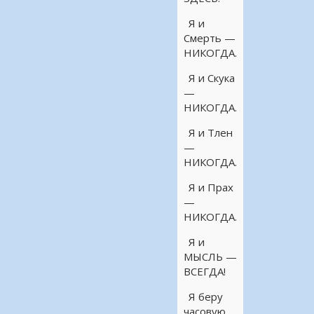
Я и
Смерть —
НИКОГДА.
Я и Скука
—
НИКОГДА.
Я и Тлен
—
НИКОГДА.
Я и Прах
—
НИКОГДА.
Я и
МЫСЛЬ —
ВСЕГДА!
Я беру
часовую