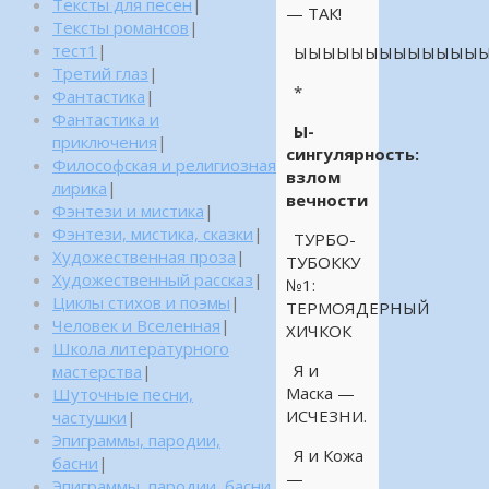
Тексты для песен
|
— ТАК!
Тексты романсов
|
тест1
|
ЫЫЫЫЫЫЫЫЫЫЫЫЫЫ
Третий глаз
|
*
Фантастика
|
Фантастика и
Ы-
приключения
|
сингулярность:
Философская и религиозная
взлом
лирика
|
вечности
Фэнтези и мистика
|
Фэнтези, мистика, сказки
|
ТУРБО-
Художественная проза
|
ТУБОККУ
Художественный рассказ
|
№1:
Циклы стихов и поэмы
|
ТЕРМОЯДЕРНЫЙ
Человек и Вселенная
|
ХИЧКОК
Школа литературного
Я и
мастерства
|
Маска —
Шуточные песни,
ИСЧЕЗНИ.
частушки
|
Эпиграммы, пародии,
Я и Кожа
басни
|
—
Эпиграммы, пародии, басни,