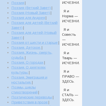
ИСЧЕЗНИ.
Поэзия
|
Поэзия (Ветхий Завет)
|
Я и
Поэзия (Новый Завет)
|
Норма —
Поэзия для Андрея
|
ИСЧЕЗНИ.
Поэзия для детей (Ветхий
Завет)
|
Я и
Поэзия для детей (Новый
Совесть
Завет)
|
—
Поэзия от шести и старше
|
ИСЧЕЗНИ.
Поэзия. Детское.
|
Поэзия. Жизнь, смерть,
Я и
судьба.
|
Тварь —
Поэзия. О городах
|
ИСЧЕЗНИ.
Поэзия. О деятелях
Я и
культуры.
|
ПРАВО —
Поэзия. Эмиграция и
ЗДЕСЬ.
ностальгия.
|
Поэмы, циклы
Я и
стихотворений
|
СТАЛЬ —
Поэтические переводы
|
ЗДЕСЬ.
Приветствия в прозе
|