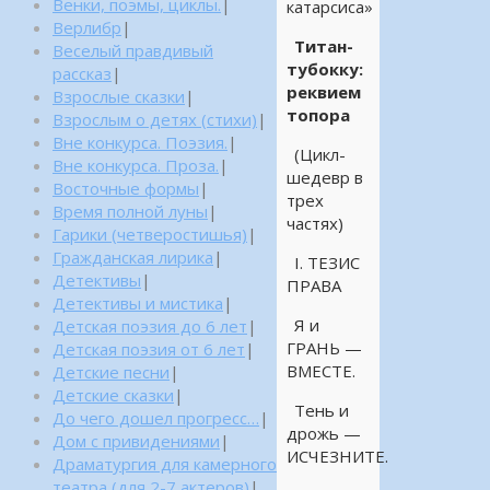
Венки, поэмы, циклы.
|
катарсиса»
Верлибр
|
Титан-
Веселый правдивый
тубокку:
рассказ
|
реквием
Взрослые сказки
|
топора
Взрослым о детях (стихи)
|
Вне конкурса. Поэзия.
|
(Цикл-
Вне конкурса. Проза.
|
шедевр в
Восточные формы
|
трех
Время полной луны
|
частях)
Гарики (четверостишья)
|
Гражданская лирика
|
I. ТЕЗИС
Детективы
|
ПРАВА
Детективы и мистика
|
Я и
Детская поэзия до 6 лет
|
ГРАНЬ —
Детская поэзия от 6 лет
|
ВМЕСТЕ.
Детские песни
|
Детские сказки
|
Тень и
До чего дошел прогресс…
|
дрожь —
Дом с привидениями
|
ИСЧЕЗНИТЕ.
Драматургия для камерного
театра (для 2-7 актеров)
|