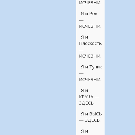
ИСЧЕЗНИ.
Я и Ров
—
ИСЧЕЗНИ.
Я и
Плоскость
—
ИСЧЕЗНИ.
Я и Тупик
—
ИСЧЕЗНИ.
Я и
КРУЧА —
ЗДЕСЬ.
Я и ВЫСЬ
— ЗДЕСЬ.
Я и