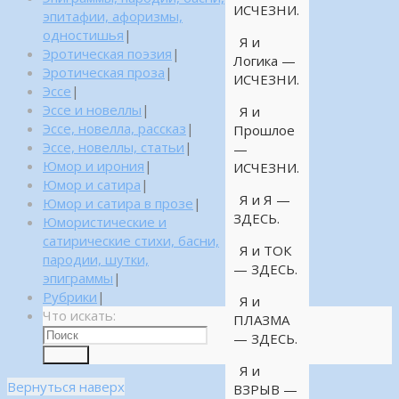
ИСЧЕЗНИ.
эпитафии, афоризмы,
одностишья
|
Я и
Эротическая поэзия
|
Логика —
Эротическая проза
|
ИСЧЕЗНИ.
Эссе
|
Эссе и новеллы
|
Я и
Эссе, новелла, рассказ
|
Прошлое
Эссе, новеллы, статьи
|
—
Юмор и ирония
|
ИСЧЕЗНИ.
Юмор и сатира
|
Я и Я —
Юмор и сатира в прозе
|
ЗДЕСЬ.
Юмористические и
сатирические стихи, басни,
Я и ТОК
пародии, шутки,
— ЗДЕСЬ.
эпиграммы
|
Рубрики
|
Я и
Что искать:
ПЛАЗМА
— ЗДЕСЬ.
Поиск
Я и
Вернуться наверх
ВЗРЫВ —