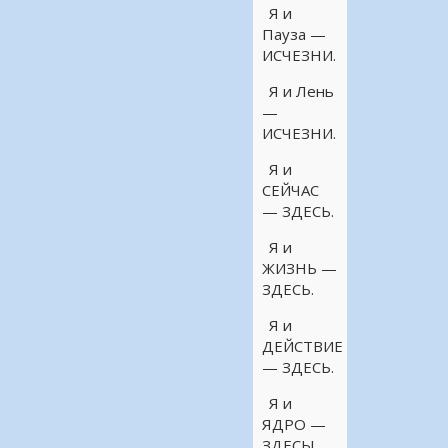
Я и
Пауза —
ИСЧЕЗНИ.
Я и Лень
—
ИСЧЕЗНИ.
Я и
СЕЙЧАС
— ЗДЕСЬ.
Я и
ЖИЗНЬ —
ЗДЕСЬ.
Я и
ДЕЙСТВИЕ
— ЗДЕСЬ.
Я и
ЯДРО —
ЗДЕСЬ!