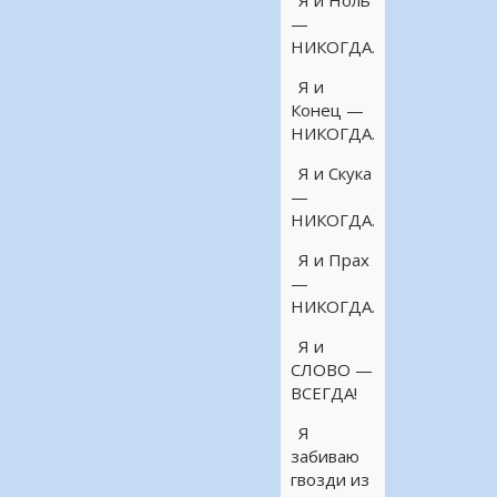
Я и Ноль
—
НИКОГДА.
Я и
Конец —
НИКОГДА.
Я и Скука
—
НИКОГДА.
Я и Прах
—
НИКОГДА.
Я и
СЛОВО —
ВСЕГДА!
Я
забиваю
гвозди из