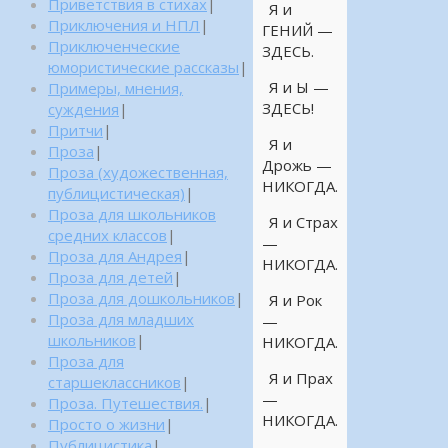
Приветствия в стихах
|
Я и
Приключения и НПЛ
|
ГЕНИЙ —
Приключенческие
ЗДЕСЬ.
юмористические рассказы
|
Я и Ы —
Примеры, мнения,
ЗДЕСЬ!
суждения
|
Притчи
|
Я и
Проза
|
Дрожь —
Проза (художественная,
НИКОГДА.
публицистическая)
|
Проза для школьников
Я и Страх
средних классов
|
—
Проза для Андрея
|
НИКОГДА.
Проза для детей
|
Проза для дошкольников
|
Я и Рок
Проза для младших
—
школьников
|
НИКОГДА.
Проза для
Я и Прах
старшеклассников
|
—
Проза. Путешествия.
|
НИКОГДА.
Просто о жизни
|
Публицистика
|