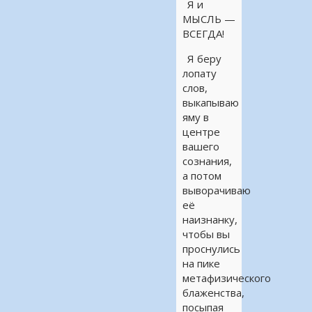
Я и
МЫСЛЬ —
ВСЕГДА!
Я беру
лопату
слов,
выкапываю
яму в
центре
вашего
сознания,
а потом
выворачиваю
её
наизнанку,
чтобы вы
проснулись
на пике
метафизического
блаженства,
посыпая