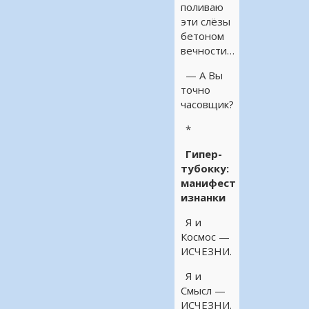
поливаю
эти слёзы
бетоном
вечности…
— А Вы
точно
часовщик?
*
Гипер-
тубокку:
манифест
изнанки
Я и
Космос —
ИСЧЕЗНИ.
Я и
Смысл —
ИСЧЕЗНИ.