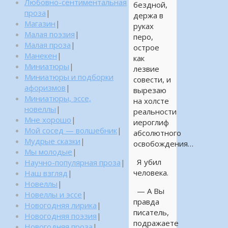
Любовно-сентиментальная
бездной,
проза
|
держа в
Магазин
|
руках
Малая поэзия
|
перо,
Малая проза
|
острое
Манекен
|
как
Миниатюры
|
лезвие
Миниатюры и подборки
совести, и
афоризмов
|
вырезаю
Миниатюры, эссе,
на холсте
новеллы
|
реальности
Мне хорошо
|
иероглиф
Мой сосед — волшебник
|
абсолютного
Мудрые сказки
|
освобождения…
Мы молодые
|
Я убил
Научно-популярная проза
|
человека.
Наш взгляд
|
Новеллы
|
— А Вы
Новеллы и эссе
|
правда
Новогодняя лирика
|
писатель,
Новогодняя поэзия
|
подражаете
Новогодняя проза
|