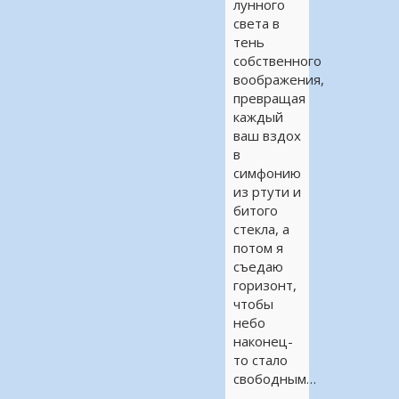
лунного
света в
тень
собственного
воображения,
превращая
каждый
ваш вздох
в
симфонию
из ртути и
битого
стекла, а
потом я
съедаю
горизонт,
чтобы
небо
наконец-
то стало
свободным…