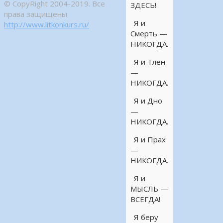
© CopyRight 2004-2019. Все
ЗДЕСЬ!
права защищены
Я и
http://www.litkonkurs.ru/
Смерть —
НИКОГДА.
Я и Тлен
—
НИКОГДА.
Я и Дно
—
НИКОГДА.
Я и Прах
—
НИКОГДА.
Я и
МЫСЛЬ —
ВСЕГДА!
Я беру