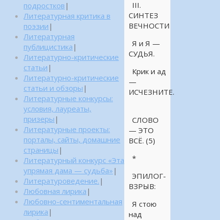
III.
подростков
|
СИНТЕЗ
Литературная критика в
ВЕЧНОСТИ
поэзии
|
Литературная
Я и Я —
публицистика
|
СУДЬЯ.
Литературно-критические
статьи
|
Крик и ад
Литературно-критические
—
статьи и обзоры
|
ИСЧЕЗНИТЕ.
Литературные конкурсы:
условия, лауреаты,
призеры
|
СЛОВО
Литературные проекты:
— ЭТО
порталы, сайты, домашние
ВСЁ. (5)
страницы
|
*
Литературный конкурс «Эта
упрямая дама — судьба»
|
ЭПИЛОГ-
Литературоведение.
|
ВЗРЫВ:
Любовная лирика
|
Любовно-сентиментальная
Я стою
лирика
|
над