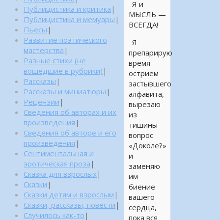
Я и
Публицистика и критика
|
МЫСЛЬ —
Публицистика и мемуары
|
ВСЕГДА!
Пьесы
|
Развитие поэтического
Я
мастерства
|
препарирую
Разные стихи (не
время
вошедшие в рубрики)
|
острием
Рассказы
|
застывшего
Рассказы и миниатюры
|
алфавита,
Рецензии
|
вырезаю
Сведения об авторах и их
из
произведения
|
тишины
Сведения об авторе и его
вопрос
произведения
|
«Доколе?»
Сентиментальная и
и
эротическая проза
|
заменяю
Сказка для взрослых
|
им
Сказки
|
биение
Сказки детям и взрослым
|
вашего
Сказки, рассказы, повести
|
сердца,
Случилось как-то
|
пока вся