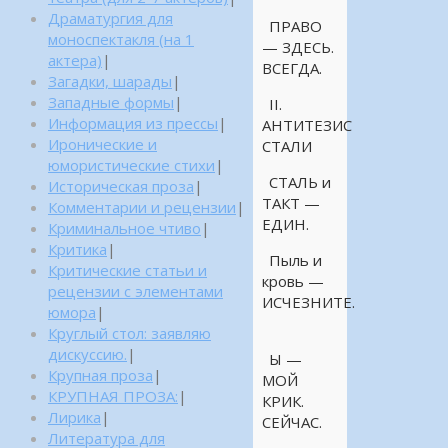
Драматургия для
ПРАВО
моноспектакля (на 1
— ЗДЕСЬ.
актера)
|
ВСЕГДА.
Загадки, шарады
|
Западные формы
|
II.
Информация из прессы
|
АНТИТЕЗИС
Иронические и
СТАЛИ
юмористические стихи
|
СТАЛЬ и
Историческая проза
|
ТАКТ —
Комментарии и рецензии
|
ЕДИН.
Криминальное чтиво
|
Критика
|
Пыль и
Критические статьи и
кровь —
рецензии с элементами
ИСЧЕЗНИТЕ.
юмора
|
Круглый стол: заявляю
дискуссию.
|
Ы —
Крупная проза
|
МОЙ
КРУПНАЯ ПРОЗА:
|
КРИК.
Лирика
|
СЕЙЧАС.
Литература для