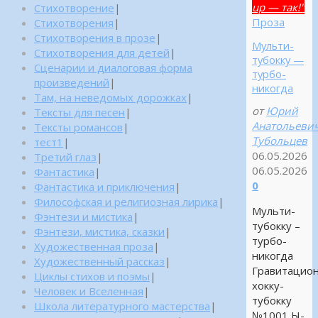
up — так!"
Стихотворение
|
Проза
Стихотворения
|
Стихотворения в прозе
|
Мульти-
Стихотворения для детей
|
тубокку —
Сценарии и диалоговая форма
турбо-
произведений
|
никогда
Там, на неведомых дорожках
|
от
Юрий
Тексты для песен
|
Анатольеви
Тексты романсов
|
Тубольцев
тест1
|
06.05.2026
Третий глаз
|
06.05.2026
Фантастика
|
0
Фантастика и приключения
|
Философская и религиозная лирика
|
Мульти-
Фэнтези и мистика
|
тубокку –
Фэнтези, мистика, сказки
|
турбо-
Художественная проза
|
никогда
Художественный рассказ
|
Гравитацио
Циклы стихов и поэмы
|
хокку-
Человек и Вселенная
|
тубокку
Школа литературного мастерства
|
№1001 Ы-