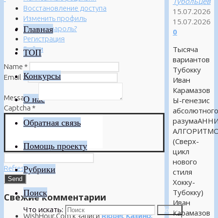
Тубольцев
Восстановление доступа
15.07.2026
Изменить профиль
15.07.2026
Главная
Забыли пароль?
0
Регистрация
Тысяча
Войти
ТОП
вариантов
Name
*
Тубокку
Конкурсы
Email
*
Иван
Карамазов
Message
*
О нас
Ы-генезис
Captcha
*
абсолютног
разумаАНН
Обратная связь
АЛГОРИТМ
(Сверх-
Помощь проекту
цикл
нового
Refresh
Рубрики
стиля
Хокку-
Поиск
Тубокку)
Свежие комментарии
Иван
Что искать:
Поиск
Карамазов
WishHour.Com
к записи
Riobet Казино: