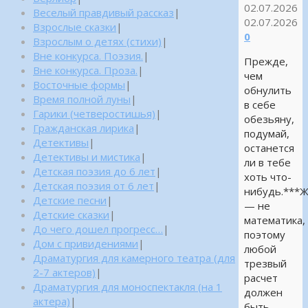
02.07.2026
Веселый правдивый рассказ
|
02.07.2026
Взрослые сказки
|
0
Взрослым о детях (стихи)
|
Вне конкурса. Поэзия.
|
Прежде,
Вне конкурса. Проза.
|
чем
Восточные формы
|
обнулить
Время полной луны
|
в себе
Гарики (четверостишья)
|
обезьяну,
Гражданская лирика
|
подумай,
Детективы
|
останется
Детективы и мистика
|
ли в тебе
Детская поэзия до 6 лет
|
хоть что-
Детская поэзия от 6 лет
|
нибудь.***
Детские песни
|
— не
Детские сказки
|
математика,
До чего дошел прогресс…
|
поэтому
Дом с привидениями
|
любой
Драматургия для камерного театра (для
трезвый
2-7 актеров)
|
расчет
Драматургия для моноспектакля (на 1
должен
актера)
|
быть