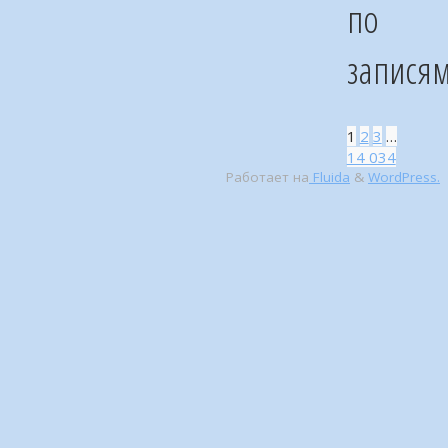
по
запися
1
2
3
…
14 034
Работает на
Fluida
&
WordPress.