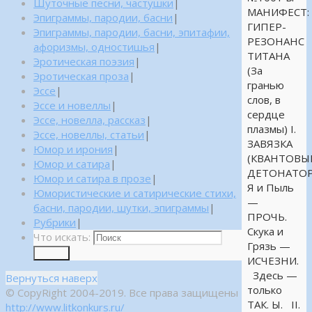
Шуточные песни, частушки
|
МАНИФЕСТ:
Эпиграммы, пародии, басни
|
ГИПЕР-
Эпиграммы, пародии, басни, эпитафии,
РЕЗОНАНС
афоризмы, одностишья
|
ТИТАНА
Эротическая поэзия
|
(За
Эротическая проза
|
гранью
Эссе
|
слов, в
Эссе и новеллы
|
сердце
Эссе, новелла, рассказ
|
плазмы) I.
Эссе, новеллы, статьи
|
ЗАВЯЗКА
Юмор и ирония
|
(КВАНТОВЫ
Юмор и сатира
|
ДЕТОНАТОР
Юмор и сатира в прозе
|
Я и Пыль
Юмористические и сатирические стихи,
—
басни, пародии, шутки, эпиграммы
|
ПРОЧЬ.
Рубрики
|
Скука и
Что искать:
Грязь —
Поиск
ИСЧЕЗНИ.
Здесь —
Вернуться наверх
только
© CopyRight 2004-2019. Все права защищены
ТАК. Ы. II.
http://www.litkonkurs.ru/