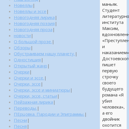
маньяк.
Новеллы
|
Студент
Новеллы и эссе
|
литературно
Новогодняя лирика
|
института
Новогодняя поэзия
|
Максим,
Новогодняя проза
|
вдохновлен
новости
|
«Преступле
О большой прозе.
|
и
Обзоры
|
наказанием
Обустраиваем нашу планету.
|
Достоевског
Одностишия
|
пишет
Открытый жанр
|
первую
Очерки
|
строчку
Очерки и эссе.
|
своего
Очерки, эссе
|
будущего
Очерки, эссе и миниатюры
|
романа «Я
Очерки, эссе, статьи
|
убил
Пейзажная лирика
|
человека»,
Переводы.
|
а его
ПЕрцовка. Пародии и Эпиграммы.
|
двойник
Песни
|
охотится
Песня
|