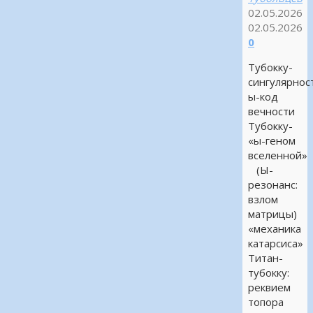
02.05.2026
02.05.2026
0
Тубокку-
сингулярнос
ы-код
вечности
Тубокку-
«ы-геном
вселенной»
(Ы-
резонанс:
взлом
матрицы)
«механика
катарсиса»
Титан-
тубокку:
реквием
топора