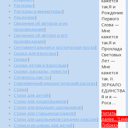
кажется
Рассказы
|
так.Я и
Рассказы и миниатюры
|
Рождение
Рецензии
|
Первого
Сведения об авторах и их
Слова —
произведения
|
Мне
Сведения об авторе и его
кажется
произведения
|
так.Я и
Сентиментальная и эротическая проза
|
Прохлада
Сказка для взрослых
|
Световых
Сказки
|
Лет —
Сказки детям и взрослым
|
Мне
Сказки, рассказы, повести
|
кажется
Случилось как-то
|
так. II.
Современный юмористический рассказ
|
ЗЕРКАЛО
Стихи
|
ЕДИНСТВА
Стихи для детей
|
Я и я —
Стихи для дошкольников
|
Роса …
Стихи для младших школьников
|
Читать
Стихи для старшеклассников
|
далее...
"Leve
Стихи для школьников средних классов
|
Тубокку
Стихи и их циклы для детей
|