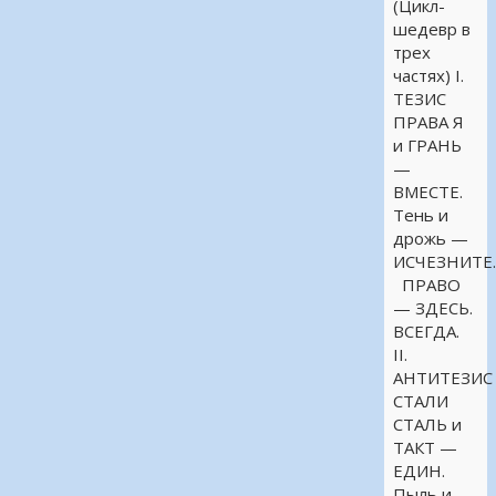
(Цикл-
шедевр в
трех
частях) I.
ТЕЗИС
ПРАВА Я
и ГРАНЬ
—
ВМЕСТЕ.
Тень и
дрожь —
ИСЧЕЗНИТЕ
ПРАВО
— ЗДЕСЬ.
ВСЕГДА.
II.
АНТИТЕЗИС
СТАЛИ
СТАЛЬ и
ТАКТ —
ЕДИН.
Пыль и …