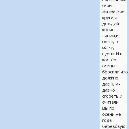
свои
житейские
круги,и
дождей
косые
линии,и
ночную
маету
пурги. И в
костёр
осины
бросили,что
должно
давным-
давно
сгореть,и
считали
мы по
осени,не
года —
берёзовую