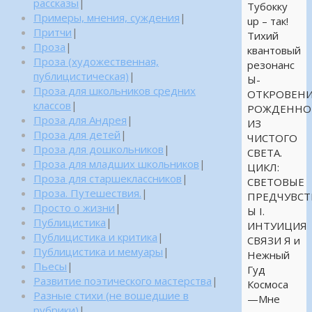
рассказы
|
Тубокку
Примеры, мнения, суждения
|
up – так!
Притчи
|
Тихий
Проза
|
квантовый
Проза (художественная,
резонанс
публицистическая)
|
Ы-
Проза для школьников средних
ОТКРОВЕНИ
классов
|
РОЖДЕННО
Проза для Андрея
|
ИЗ
Проза для детей
|
ЧИСТОГО
Проза для дошкольников
|
СВЕТА.
Проза для младших школьников
|
ЦИКЛ:
Проза для старшеклассников
|
СВЕТОВЫЕ
Проза. Путешествия.
|
ПРЕДЧУВСТ
Просто о жизни
|
Ы I.
Публицистика
|
ИНТУИЦИЯ
Публицистика и критика
|
СВЯЗИ Я и
Публицистика и мемуары
|
Нежный
Пьесы
|
Гуд
Развитие поэтического мастерства
|
Космоса
Разные стихи (не вошедшие в
—Мне
рубрики)
|