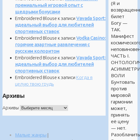
(Я и
премиальный игровой опыт с
возвращенн
щедрыми бонусами
билет
Embroidered Blouse
к записи
Vavada Sport:
Богу —
идеальный выбор для любителей
ТАК.
спортивных ставок
Манифест
Embroidered Blouse
к записи
Vodka Casino:
космическог
горячие азартные развлечения с
неповиновен
русским колоритом
ЧАСТЬ I.
Embroidered Blouse
к записи
Vavada Sport:
ОНТОЛОГИЧ
идеальный выбор для любителей
АСИММЕТР
спортивных ставок
ВОЛИ
Embroidered Blouse
к записи
Когда я
Бунтовать
целую твою грудь
против
Архивы
мировой
гармонии
Архивы
может,
принять
её цену
— нет.
Разоблачит
Малые жанры
|