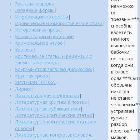
Загадки, шарады
|
немножко
Западные формы
|
не
Информация из прессы
|
трезвым.**
Иронические и юмористические стихи
|
способны
Историческая проза
|
взлететь
Комментарии и рецензии
|
намного
Криминальное чтиво
|
выше, чем
Критика
|
бабочки,
Критические статьи и рецензии с
но только
элементами юмора
|
когда они
Круглый стол: заявляю дискуссию.
|
в клюве
Крупная проза
|
орла.***Сыт
КРУПНАЯ ПРОЗА:
|
обезьяна
Лирика
|
никогда
Литература для подростков
|
не станет
Литературная критика в поэзии
|
человеком.*
Литературная публицистика
|
устраивай
Литературно-критические статьи
|
курице
Литературно-критические статьи и
разбор
обзоры
|
полетов.***
Литературные конкурсы: условия,
маяков,