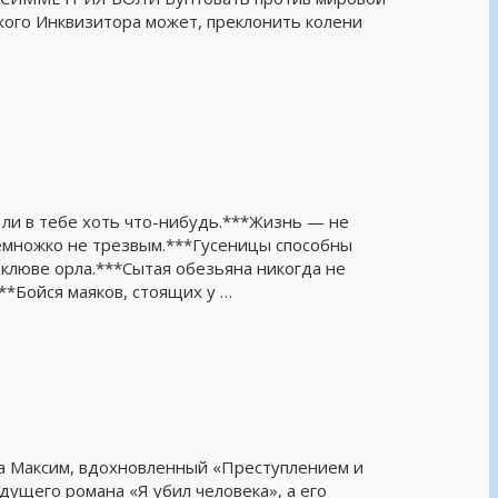
кого Инквизитора может, преклонить колени
 ли в тебе хоть что-нибудь.***Жизнь — не
емножко не трезвым.***Гусеницы способны
 клюве орла.***Сытая обезьяна никогда не
**Бойся маяков, стоящих у …
та Максим, вдохновленный «Преступлением и
дущего романа «Я убил человека», а его