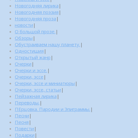
Новогодняя лирика
|
Новогодняя поэзия
|
Новогодняя проза
|
новости
|
О большой прозе.
|
Обзоры
|
Обустраиваем нашу планету.
|
Одностишия
|
Открытый жанр
|
Очерки
|
Очерки и эссе.
|
Очерки, эссе
|
Очерки, эссе и миниатюры
|
Очерки, эссе, статьи
|
Пейзажная лирика
|
Переводы.
|
ПЕрцовка. Пародии и Эпиграммы.
|
Песни
|
Песня
|
Повести
|
Подарки
|