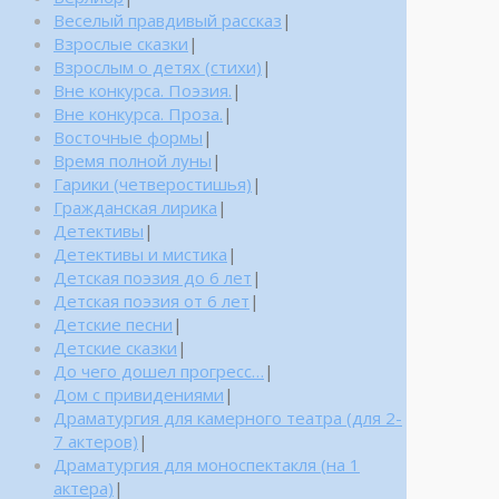
Веселый правдивый рассказ
|
Взрослые сказки
|
Взрослым о детях (стихи)
|
Вне конкурса. Поэзия.
|
Вне конкурса. Проза.
|
Восточные формы
|
Время полной луны
|
Гарики (четверостишья)
|
Гражданская лирика
|
Детективы
|
Детективы и мистика
|
Детская поэзия до 6 лет
|
Детская поэзия от 6 лет
|
Детские песни
|
Детские сказки
|
До чего дошел прогресс…
|
Дом с привидениями
|
Драматургия для камерного театра (для 2-
7 актеров)
|
Драматургия для моноспектакля (на 1
актера)
|