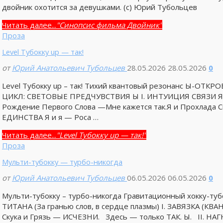
двойник охотится за девушками. (с) Юрий Тубольцев
Читать далее...
"Синопсис фильма Двойник"
Проза
Level Тубокку up — так!
от
Юрий Анатольевич Тубольцев
28.05.2026
28.05.2026
0
Level Тубокку up – так! Тихий квантовый резонанс Ы-О
ЦИКЛ: СВЕТОВЫЕ ПРЕДЧУВСТВИЯ Ы I. ИНТУИЦИЯ СВЯЗИ Я и
Рождение Первого Слова —Мне кажется так.Я и Прохлада С
ЕДИНСТВА Я и я — Роса …
Читать далее...
"Level Тубокку up — так!"
Проза
Мульти-тубокку — турбо-никогда
от
Юрий Анатольевич Тубольцев
06.05.2026
06.05.2026
0
Мульти-тубокку – турбо-никогда Гравитационный хокку-
ТИТАНА (За гранью слов, в сердце плазмы) I. ЗАВЯЗКА 
Скука и Грязь — ИСЧЕЗНИ. Здесь — только ТАК. Ы. II. Н