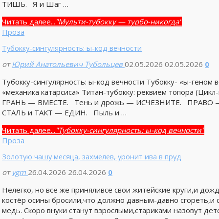
ТИШЬ. Я и Шаг …
Читать далее...
"Мульти-тубокку — турбо-никогда"
Проза
Тубокку-сингулярность: ы-код вечности
от
Юрий Анатольевич Тубольцев
02.05.2026
02.05.2026
0
Тубокку-сингулярность: ы-код вечности Тубокку- «ы-геном
«механика катарсиса» Титан-тубокку: реквием топора (Цикл-
ГРАНЬ — ВМЕСТЕ. Тень и дрожь — ИСЧЕЗНИТЕ. ПРАВО — 
СТАЛЬ и ТАКТ — ЕДИН. Пыль и …
Читать далее...
"Тубокку-сингулярность: ы-код вечности"
Проза
Золотую чашу месяца, захмелев, уронит ива в пруд
от
vgm
26.04.2026
26.04.2026
0
Нелегко, но всё же приняливсе свои житейские круги,и дожд
костёр осины бросили,что должно давным-давно сгореть,и 
медь. Скоро внуки станут взрослыми,стариками назовут дет