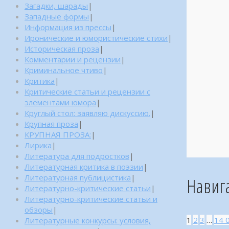
Загадки, шарады
|
Западные формы
|
Информация из прессы
|
Иронические и юмористические стихи
|
Историческая проза
|
Комментарии и рецензии
|
Криминальное чтиво
|
Критика
|
Критические статьи и рецензии с
элементами юмора
|
Круглый стол: заявляю дискуссию.
|
Крупная проза
|
КРУПНАЯ ПРОЗА:
|
Лирика
|
Литература для подростков
|
Литературная критика в поэзии
|
Литературная публицистика
|
Навиг
Литературно-критические статьи
|
Литературно-критические статьи и
обзоры
|
1
2
3
…
14 
Литературные конкурсы: условия,