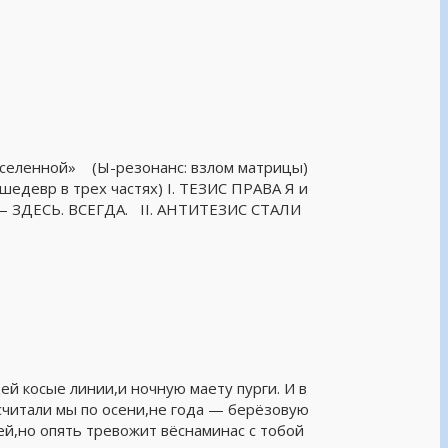
 вселенной» (Ы-резонанс: взлом матрицы)
шедевр в трех частях) I. ТЕЗИС ПРАВА Я и
ЗДЕСЬ. ВСЕГДА. II. АНТИТЕЗИС СТАЛИ
ей косые линии,и ночную маету пурги. И в
считали мы по осени,не года — берёзовую
ей,но опять тревожит вёснаминас с тобой