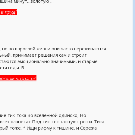
тишина минут…золотую …
 в пруд"
, но во взрослой жизни они часто переживаются
льный, принимает решения сам и строит
стаются эмоционально значимыми, и старые
тя годы. В …
рослом возрасте"
ние тик-тока Во вселенной одиноко, Но
всех планетах Под тик-ток танцуют регги. Тика-
торый тоже. * Ищи рифму к тишине, и Сережа