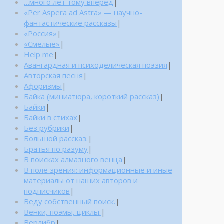
…много лет тому вперед
|
«Per Aspera ad Astra» — научно-
фантастические рассказы
|
«Россия»
|
«Смелые»
|
Help me
|
Авангардная и психоделическая поэзия
|
Авторская песня
|
Афоризмы
|
Байка (миниатюра, короткий рассказ)
|
Байки
|
Байки в стихах
|
Без рубрики
|
Большой рассказ.
|
Братья по разуму
|
В поисках алмазного венца
|
В поле зрения: информационные и иные
материалы от наших авторов и
подписчиков
|
Веду собственный поиск.
|
Венки, поэмы, циклы.
|
Верлибр
|