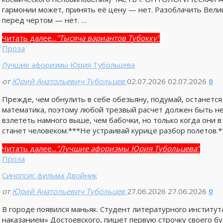
гармонии может, принять её цену — нет. Разоблачить Вели
перед чертом — нет. …
Читать далее...
"Тысяча вариантов Тубокку"
Проза
Лучшие афоризмы Юрия Тубольцева
от
Юрий Анатольевич Тубольцев
02.07.2026
02.07.2026
0
Прежде, чем обнулить в себе обезьяну, подумай, останется
математика, поэтому любой трезвый расчет должен быть н
взлететь намного выше, чем бабочки, но только когда они в
станет человеком.***Не устраивай курице разбор полетов.*
Читать далее...
"Лучшие афоризмы Юрия Тубольцева"
Проза
Синопсис фильма Двойник
от
Юрий Анатольевич Тубольцев
27.06.2026
27.06.2026
0
В городе появился маньяк. Студент литературного институ
наказанием» Достоевского, пишет первую строчку своего бу