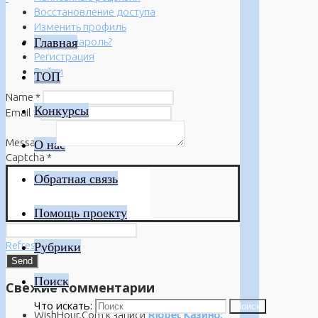
Восстановление доступа
Изменить профиль
Главная
Забыли пароль?
Регистрация
Войти
ТОП
Name
*
Конкурсы
Email
*
Message
*
О нас
Captcha
*
Обратная связь
Помощь проекту
Refresh
Рубрики
Поиск
Свежие комментарии
Что искать:
Поиск
WishHour.Com
к записи
Riobet Казино: