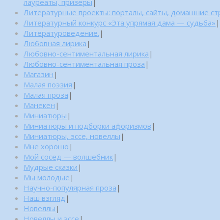
лауреаты, призеры
|
Литературные проекты: порталы, сайты, домашние с
Литературный конкурс «Эта упрямая дама — судьба»
|
Литературоведение.
|
Любовная лирика
|
Любовно-сентиментальная лирика
|
Любовно-сентиментальная проза
|
Магазин
|
Малая поэзия
|
Малая проза
|
Манекен
|
Миниатюры
|
Миниатюры и подборки афоризмов
|
Миниатюры, эссе, новеллы
|
Мне хорошо
|
Мой сосед — волшебник
|
Мудрые сказки
|
Мы молодые
|
Научно-популярная проза
|
Наш взгляд
|
Новеллы
|
Новеллы и эссе
|