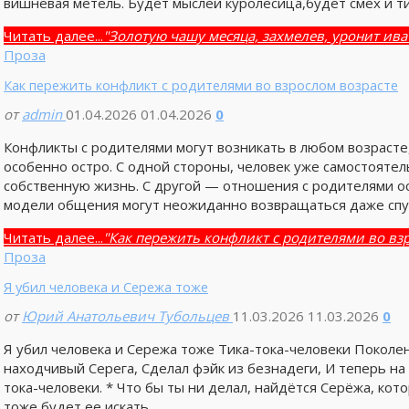
вишнёвая метель. Будет мыслей куролесица,будет смех и 
Читать далее...
"Золотую чашу месяца, захмелев, уронит ива
Проза
Как пережить конфликт с родителями во взрослом возрасте
от
admin
01.04.2026
01.04.2026
0
Конфликты с родителями могут возникать в любом возрасте
особенно остро. С одной стороны, человек уже самостояте
собственную жизнь. С другой — отношения с родителями о
модели общения могут неожиданно возвращаться даже спус
Читать далее...
"Как пережить конфликт с родителями во вз
Проза
Я убил человека и Сережа тоже
от
Юрий Анатольевич Тубольцев
11.03.2026
11.03.2026
0
Я убил человека и Сережа тоже Тика-тока-человеки Поколе
находчивый Серега, Сделал фэйк из безнадеги, И теперь на 
тока-человеки. * Что бы ты ни делал, найдётся Серёжа, ко
тоже будет ее искать, …