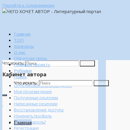
Перейти к содержимому
Главная
ТОП
Конкурсы
О нас
Обратная связь
Что искать:
Поиск
Помощь проекту
Рубрики
Кабинет автора
Поиск
Что искать:
Поиск
Опубликовать произведение
Мои произведения
Полученные рецензии
Написанные рецензии
Восстановление доступа
Изменить профиль
Главная
Забыли пароль?
Регистрация