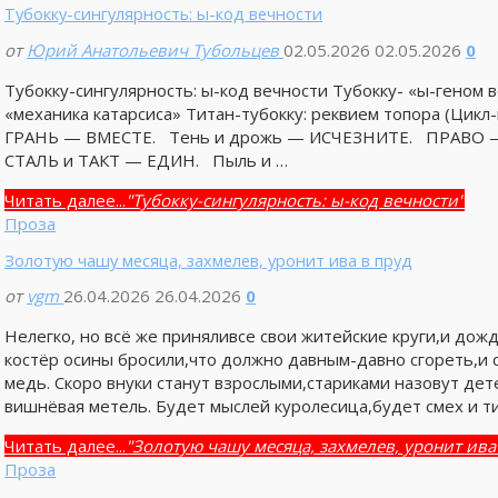
Тубокку-сингулярность: ы-код вечности
от
Юрий Анатольевич Тубольцев
02.05.2026
02.05.2026
0
Тубокку-сингулярность: ы-код вечности Тубокку- «ы-геном
«механика катарсиса» Титан-тубокку: реквием топора (Цикл-
ГРАНЬ — ВМЕСТЕ. Тень и дрожь — ИСЧЕЗНИТЕ. ПРАВО — 
СТАЛЬ и ТАКТ — ЕДИН. Пыль и …
Читать далее...
"Тубокку-сингулярность: ы-код вечности"
Проза
Золотую чашу месяца, захмелев, уронит ива в пруд
от
vgm
26.04.2026
26.04.2026
0
Нелегко, но всё же приняливсе свои житейские круги,и дожд
костёр осины бросили,что должно давным-давно сгореть,и 
медь. Скоро внуки станут взрослыми,стариками назовут дет
вишнёвая метель. Будет мыслей куролесица,будет смех и 
Читать далее...
"Золотую чашу месяца, захмелев, уронит ива
Проза