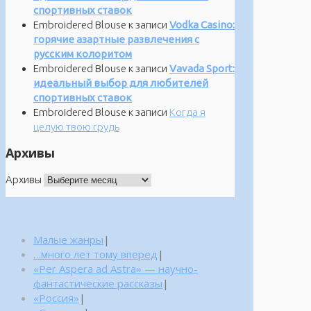
спортивных ставок
Embroidered Blouse
к записи
Vodka Casino:
горячие азартные развлечения с
русским колоритом
Embroidered Blouse
к записи
Vavada Sport:
идеальный выбор для любителей
спортивных ставок
Embroidered Blouse
к записи
Когда я
целую твою грудь
Архивы
Архивы
Малые жанры
|
…много лет тому вперед
|
«Per Aspera ad Astra» — научно-
фантастические рассказы
|
«Россия»
|