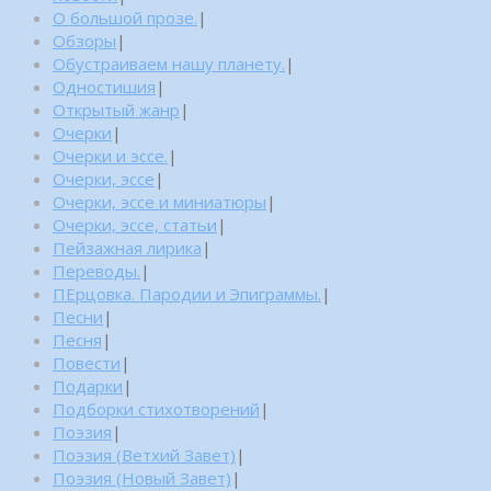
О большой прозе.
|
Обзоры
|
Обустраиваем нашу планету.
|
Одностишия
|
Открытый жанр
|
Очерки
|
Очерки и эссе.
|
Очерки, эссе
|
Очерки, эссе и миниатюры
|
Очерки, эссе, статьи
|
Пейзажная лирика
|
Переводы.
|
ПЕрцовка. Пародии и Эпиграммы.
|
Песни
|
Песня
|
Повести
|
Подарки
|
Подборки стихотворений
|
Поэзия
|
Поэзия (Ветхий Завет)
|
Поэзия (Новый Завет)
|