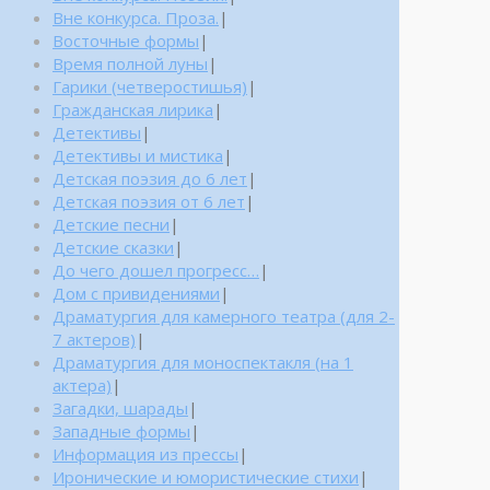
Вне конкурса. Проза.
|
Восточные формы
|
Время полной луны
|
Гарики (четверостишья)
|
Гражданская лирика
|
Детективы
|
Детективы и мистика
|
Детская поэзия до 6 лет
|
Детская поэзия от 6 лет
|
Детские песни
|
Детские сказки
|
До чего дошел прогресс…
|
Дом с привидениями
|
Драматургия для камерного театра (для 2-
7 актеров)
|
Драматургия для моноспектакля (на 1
актера)
|
Загадки, шарады
|
Западные формы
|
Информация из прессы
|
Иронические и юмористические стихи
|