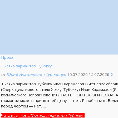
Проза
Тысяча вариантов Тубокку
от
Юрий Анатольевич Тубольцев
15.07.2026
15.07.2026
0
Тысяча вариантов Тубокку Иван Карамазов Ы-генезис а
(Сверх-цикл нового стиля Хокку-Тубокку) Иван Карамазов (
космического неповиновения) ЧАСТЬ I. ОНТОЛОГИЧЕСКАЯ
гармонии может, принять её цену — нет. Разоблачить Вели
перед чертом — нет. …
Читать далее...
"Тысяча вариантов Тубокку"