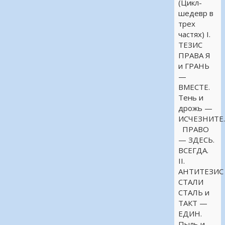
(Цикл-
шедевр в
трех
частях) I.
ТЕЗИС
ПРАВА Я
и ГРАНЬ
—
ВМЕСТЕ.
Тень и
дрожь —
ИСЧЕЗНИТЕ
ПРАВО
— ЗДЕСЬ.
ВСЕГДА.
II.
АНТИТЕЗИС
СТАЛИ
СТАЛЬ и
ТАКТ —
ЕДИН.
Пыль и …