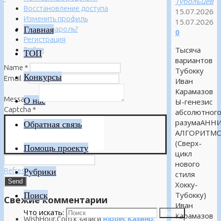
Тубольцев
Восстановление доступа
15.07.2026
Изменить профиль
15.07.2026
Главная
Забыли пароль?
0
Регистрация
Тысяча
Войти
ТОП
вариантов
Name
*
Тубокку
Конкурсы
Email
*
Иван
Карамазов
Message
*
О нас
Ы-генезис
Captcha
*
абсолютног
разумаАНН
Обратная связь
АЛГОРИТМ
(Сверх-
Помощь проекту
цикл
нового
Refresh
Рубрики
стиля
Хокку-
Поиск
Тубокку)
Свежие комментарии
Иван
Что искать:
Поиск
Карамазов
WishHour.Com
к записи
Riobet Казино: