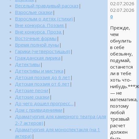
02.07.2026
Веселый правдивый рассказ
|
02.07.2026
Взрослые сказки
|
0
Взрослым о детях (стихи)
|
Вне конкурса. Поэзия.
|
Прежде,
Вне конкурса. Проза.
|
чем
Восточные формы
|
обнулить
Время полной луны
|
в себе
Гарики (четверостишья)
|
обезьяну,
Гражданская лирика
|
подумай,
Детективы
|
останется
Детективы и мистика
|
ли в тебе
Детская поэзия до 6 лет
|
хоть что-
Детская поэзия от 6 лет
|
нибудь.***
Детские песни
|
— не
Детские сказки
|
математика,
До чего дошел прогресс…
|
поэтому
Дом с привидениями
|
любой
Драматургия для камерного театра (для
трезвый
2-7 актеров)
|
расчет
Драматургия для моноспектакля (на 1
должен
актера)
|
быть