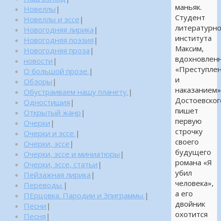
маньяк.
Новеллы
|
Студент
Новеллы и эссе
|
литературно
Новогодняя лирика
|
института
Новогодняя поэзия
|
Максим,
Новогодняя проза
|
вдохновлен
новости
|
«Преступле
О большой прозе.
|
и
Обзоры
|
наказанием
Обустраиваем нашу планету.
|
Достоевског
Одностишия
|
пишет
Открытый жанр
|
первую
Очерки
|
строчку
Очерки и эссе.
|
своего
Очерки, эссе
|
будущего
Очерки, эссе и миниатюры
|
романа «Я
Очерки, эссе, статьи
|
убил
Пейзажная лирика
|
человека»,
Переводы.
|
а его
ПЕрцовка. Пародии и Эпиграммы.
|
двойник
Песни
|
охотится
Песня
|