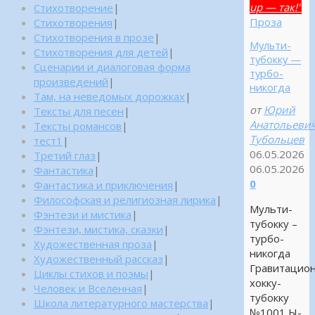
up — так!"
Стихотворение
|
Проза
Стихотворения
|
Стихотворения в прозе
|
Мульти-
Стихотворения для детей
|
тубокку —
Сценарии и диалоговая форма
турбо-
произведений
|
никогда
Там, на неведомых дорожках
|
от
Юрий
Тексты для песен
|
Анатольеви
Тексты романсов
|
Тубольцев
тест1
|
06.05.2026
Третий глаз
|
06.05.2026
Фантастика
|
0
Фантастика и приключения
|
Философская и религиозная лирика
|
Мульти-
Фэнтези и мистика
|
тубокку –
Фэнтези, мистика, сказки
|
турбо-
Художественная проза
|
никогда
Художественный рассказ
|
Гравитацио
Циклы стихов и поэмы
|
хокку-
Человек и Вселенная
|
тубокку
Школа литературного мастерства
|
№1001 Ы-