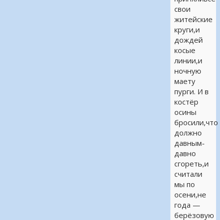
свои
житейские
круги,и
дождей
косые
линии,и
ночную
маету
пурги. И в
костёр
осины
бросили,что
должно
давным-
давно
сгореть,и
считали
мы по
осени,не
года —
берёзовую