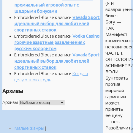
(Я и
премиальный игровой опыт с
возвращенн
щедрыми бонусами
билет
Embroidered Blouse
к записи
Vavada Sport:
Богу —
идеальный выбор для любителей
ТАК.
спортивных ставок
Манифест
Embroidered Blouse
к записи
Vodka Casino:
космическог
горячие азартные развлечения с
неповиновен
русским колоритом
ЧАСТЬ I.
Embroidered Blouse
к записи
Vavada Sport:
ОНТОЛОГИЧ
идеальный выбор для любителей
АСИММЕТР
спортивных ставок
ВОЛИ
Embroidered Blouse
к записи
Когда я
Бунтовать
целую твою грудь
против
Архивы
мировой
гармонии
Архивы
может,
принять
её цену
— нет.
Разоблачит
Малые жанры
|