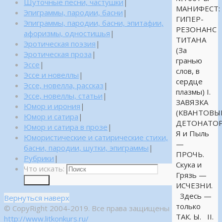
Шуточные песни, частушки
|
МАНИФЕСТ:
Эпиграммы, пародии, басни
|
ГИПЕР-
Эпиграммы, пародии, басни, эпитафии,
РЕЗОНАНС
афоризмы, одностишья
|
ТИТАНА
Эротическая поэзия
|
(За
Эротическая проза
|
гранью
Эссе
|
слов, в
Эссе и новеллы
|
сердце
Эссе, новелла, рассказ
|
плазмы) I.
Эссе, новеллы, статьи
|
ЗАВЯЗКА
Юмор и ирония
|
(КВАНТОВЫ
Юмор и сатира
|
ДЕТОНАТОР
Юмор и сатира в прозе
|
Я и Пыль
Юмористические и сатирические стихи,
—
басни, пародии, шутки, эпиграммы
|
ПРОЧЬ.
Рубрики
|
Скука и
Что искать:
Грязь —
Поиск
ИСЧЕЗНИ.
Здесь —
Вернуться наверх
только
© CopyRight 2004-2019. Все права защищены
ТАК. Ы. II.
http://www.litkonkurs.ru/