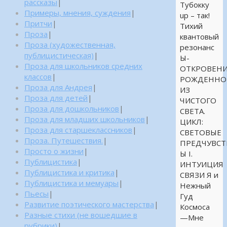
рассказы
|
Тубокку
Примеры, мнения, суждения
|
up – так!
Притчи
|
Тихий
Проза
|
квантовый
Проза (художественная,
резонанс
публицистическая)
|
Ы-
Проза для школьников средних
ОТКРОВЕНИ
классов
|
РОЖДЕННО
Проза для Андрея
|
ИЗ
Проза для детей
|
ЧИСТОГО
Проза для дошкольников
|
СВЕТА.
Проза для младших школьников
|
ЦИКЛ:
Проза для старшеклассников
|
СВЕТОВЫЕ
Проза. Путешествия.
|
ПРЕДЧУВСТ
Просто о жизни
|
Ы I.
Публицистика
|
ИНТУИЦИЯ
Публицистика и критика
|
СВЯЗИ Я и
Публицистика и мемуары
|
Нежный
Пьесы
|
Гуд
Развитие поэтического мастерства
|
Космоса
Разные стихи (не вошедшие в
—Мне
рубрики)
|