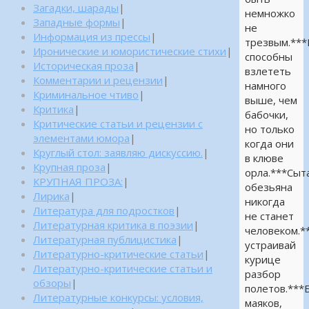
Загадки, шарады
|
немножко
Западные формы
|
не
Информация из прессы
|
трезвым.**
Иронические и юмористические стихи
|
способны
Историческая проза
|
взлететь
Комментарии и рецензии
|
намного
Криминальное чтиво
|
выше, чем
Критика
|
бабочки,
Критические статьи и рецензии с
но только
элементами юмора
|
когда они
Круглый стол: заявляю дискуссию.
|
в клюве
Крупная проза
|
орла.***Сыт
КРУПНАЯ ПРОЗА:
|
обезьяна
Лирика
|
никогда
Литература для подростков
|
не станет
Литературная критика в поэзии
|
человеком.*
Литературная публицистика
|
устраивай
Литературно-критические статьи
|
курице
Литературно-критические статьи и
разбор
обзоры
|
полетов.***
Литературные конкурсы: условия,
маяков,