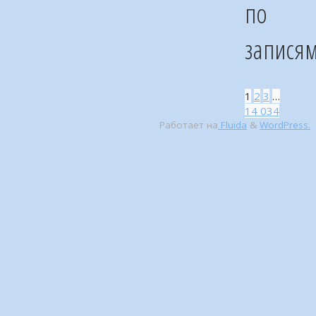
по
запися
1
2
3
…
14 034
Работает на
Fluida
&
WordPress.