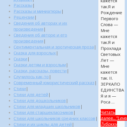
кажется
Рассказы
|
так.Я и
Рассказы и миниатюры
|
Рождение
Рецензии
|
Первого
Сведения об авторах и их
Слова —
произведения
|
Мне
Сведения об авторе и его
кажется
произведения
|
так.Я и
Сентиментальная и эротическая проза
|
Прохлада
Сказка для взрослых
|
Световых
Сказки
|
Лет —
Сказки детям и взрослым
|
Мне
Сказки, рассказы, повести
|
кажется
Случилось как-то
|
так. II.
Современный юмористический рассказ
|
ЗЕРКАЛО
Стихи
|
ЕДИНСТВА
Стихи для детей
|
Я и я —
Стихи для дошкольников
|
Роса …
Стихи для младших школьников
|
Читать
Стихи для старшеклассников
|
далее...
"Leve
Стихи для школьников средних классов
|
Тубокку
Стихи и их циклы для детей
|