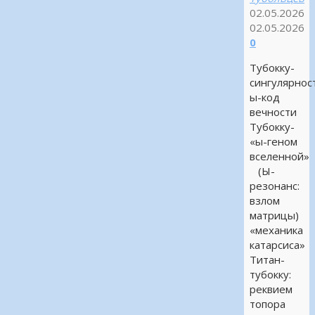
02.05.2026
02.05.2026
0
Тубокку-
сингулярнос
ы-код
вечности
Тубокку-
«ы-геном
вселенной»
(Ы-
резонанс:
взлом
матрицы)
«механика
катарсиса»
Титан-
тубокку:
реквием
топора