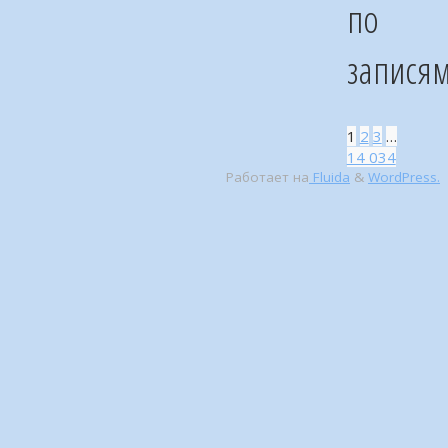
по
запися
1
2
3
…
14 034
Работает на
Fluida
&
WordPress.