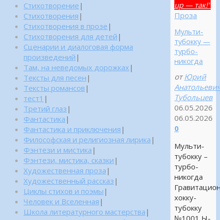
up — так!"
Стихотворение
|
Проза
Стихотворения
|
Стихотворения в прозе
|
Мульти-
Стихотворения для детей
|
тубокку —
Сценарии и диалоговая форма
турбо-
произведений
|
никогда
Там, на неведомых дорожках
|
от
Юрий
Тексты для песен
|
Анатольеви
Тексты романсов
|
Тубольцев
тест1
|
06.05.2026
Третий глаз
|
06.05.2026
Фантастика
|
0
Фантастика и приключения
|
Философская и религиозная лирика
|
Мульти-
Фэнтези и мистика
|
тубокку –
Фэнтези, мистика, сказки
|
турбо-
Художественная проза
|
никогда
Художественный рассказ
|
Гравитацио
Циклы стихов и поэмы
|
хокку-
Человек и Вселенная
|
тубокку
Школа литературного мастерства
|
№1001 Ы-