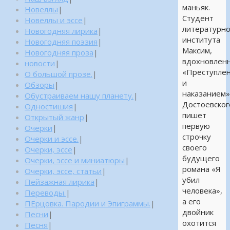
маньяк.
Новеллы
|
Студент
Новеллы и эссе
|
литературно
Новогодняя лирика
|
института
Новогодняя поэзия
|
Максим,
Новогодняя проза
|
вдохновлен
новости
|
«Преступле
О большой прозе.
|
и
Обзоры
|
наказанием
Обустраиваем нашу планету.
|
Достоевског
Одностишия
|
пишет
Открытый жанр
|
первую
Очерки
|
строчку
Очерки и эссе.
|
своего
Очерки, эссе
|
будущего
Очерки, эссе и миниатюры
|
романа «Я
Очерки, эссе, статьи
|
убил
Пейзажная лирика
|
человека»,
Переводы.
|
а его
ПЕрцовка. Пародии и Эпиграммы.
|
двойник
Песни
|
охотится
Песня
|