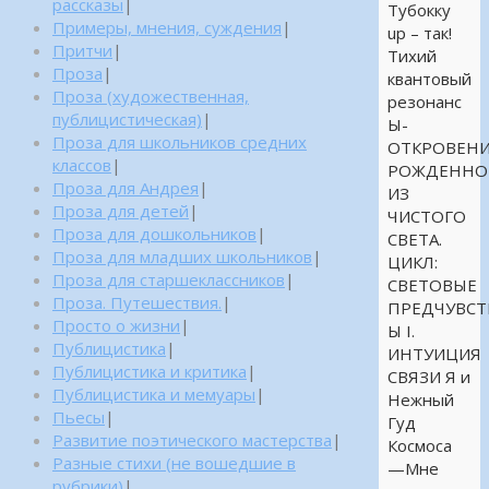
рассказы
|
Тубокку
Примеры, мнения, суждения
|
up – так!
Притчи
|
Тихий
Проза
|
квантовый
Проза (художественная,
резонанс
публицистическая)
|
Ы-
Проза для школьников средних
ОТКРОВЕНИ
классов
|
РОЖДЕННО
Проза для Андрея
|
ИЗ
Проза для детей
|
ЧИСТОГО
Проза для дошкольников
|
СВЕТА.
Проза для младших школьников
|
ЦИКЛ:
Проза для старшеклассников
|
СВЕТОВЫЕ
Проза. Путешествия.
|
ПРЕДЧУВСТ
Просто о жизни
|
Ы I.
Публицистика
|
ИНТУИЦИЯ
Публицистика и критика
|
СВЯЗИ Я и
Публицистика и мемуары
|
Нежный
Пьесы
|
Гуд
Развитие поэтического мастерства
|
Космоса
Разные стихи (не вошедшие в
—Мне
рубрики)
|