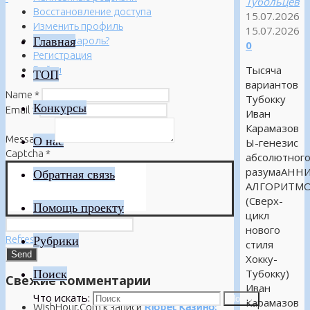
Тубольцев
Восстановление доступа
15.07.2026
Изменить профиль
15.07.2026
Главная
Забыли пароль?
0
Регистрация
Тысяча
Войти
ТОП
вариантов
Name
*
Тубокку
Конкурсы
Email
*
Иван
Карамазов
Message
*
О нас
Ы-генезис
Captcha
*
абсолютног
разумаАНН
Обратная связь
АЛГОРИТМ
(Сверх-
Помощь проекту
цикл
нового
Refresh
Рубрики
стиля
Хокку-
Поиск
Тубокку)
Свежие комментарии
Иван
Что искать:
Поиск
Карамазов
WishHour.Com
к записи
Riobet Казино: