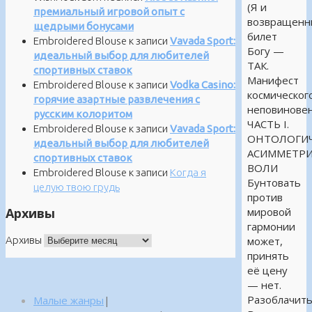
(Я и
премиальный игровой опыт с
возвращенн
щедрыми бонусами
билет
Embroidered Blouse
к записи
Vavada Sport:
Богу —
идеальный выбор для любителей
ТАК.
спортивных ставок
Манифест
Embroidered Blouse
к записи
Vodka Casino:
космическог
горячие азартные развлечения с
неповиновен
русским колоритом
ЧАСТЬ I.
Embroidered Blouse
к записи
Vavada Sport:
ОНТОЛОГИЧ
идеальный выбор для любителей
АСИММЕТР
спортивных ставок
ВОЛИ
Embroidered Blouse
к записи
Когда я
Бунтовать
целую твою грудь
против
Архивы
мировой
гармонии
Архивы
может,
принять
её цену
— нет.
Разоблачит
Малые жанры
|