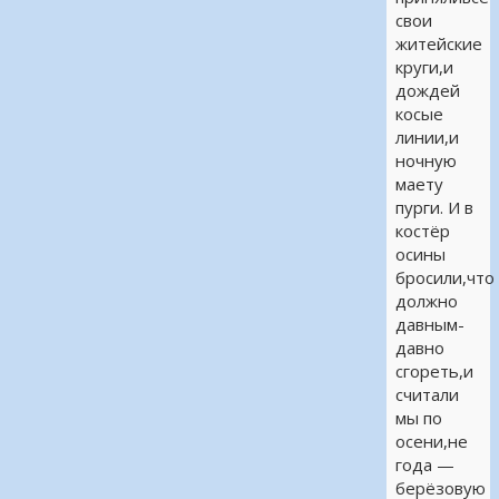
свои
житейские
круги,и
дождей
косые
линии,и
ночную
маету
пурги. И в
костёр
осины
бросили,что
должно
давным-
давно
сгореть,и
считали
мы по
осени,не
года —
берёзовую