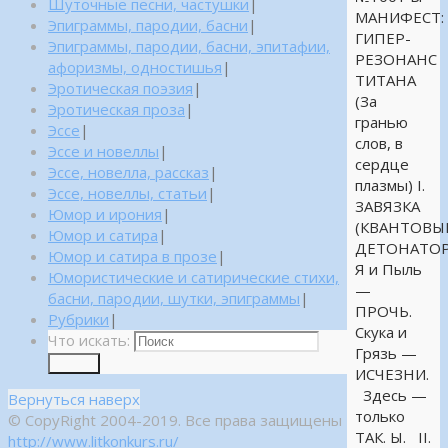
Шуточные песни, частушки
|
МАНИФЕСТ:
Эпиграммы, пародии, басни
|
ГИПЕР-
Эпиграммы, пародии, басни, эпитафии,
РЕЗОНАНС
афоризмы, одностишья
|
ТИТАНА
Эротическая поэзия
|
(За
Эротическая проза
|
гранью
Эссе
|
слов, в
Эссе и новеллы
|
сердце
Эссе, новелла, рассказ
|
плазмы) I.
Эссе, новеллы, статьи
|
ЗАВЯЗКА
Юмор и ирония
|
(КВАНТОВЫ
Юмор и сатира
|
ДЕТОНАТОР
Юмор и сатира в прозе
|
Я и Пыль
Юмористические и сатирические стихи,
—
басни, пародии, шутки, эпиграммы
|
ПРОЧЬ.
Рубрики
|
Скука и
Что искать:
Грязь —
Поиск
ИСЧЕЗНИ.
Здесь —
Вернуться наверх
только
© CopyRight 2004-2019. Все права защищены
ТАК. Ы. II.
http://www.litkonkurs.ru/