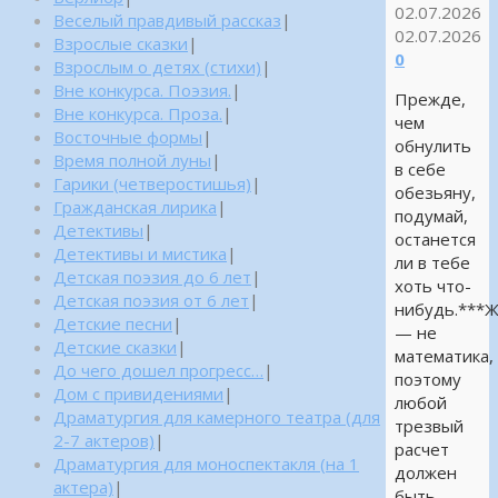
02.07.2026
Веселый правдивый рассказ
|
02.07.2026
Взрослые сказки
|
0
Взрослым о детях (стихи)
|
Вне конкурса. Поэзия.
|
Прежде,
Вне конкурса. Проза.
|
чем
Восточные формы
|
обнулить
Время полной луны
|
в себе
Гарики (четверостишья)
|
обезьяну,
Гражданская лирика
|
подумай,
Детективы
|
останется
Детективы и мистика
|
ли в тебе
Детская поэзия до 6 лет
|
хоть что-
Детская поэзия от 6 лет
|
нибудь.***
Детские песни
|
— не
Детские сказки
|
математика,
До чего дошел прогресс…
|
поэтому
Дом с привидениями
|
любой
Драматургия для камерного театра (для
трезвый
2-7 актеров)
|
расчет
Драматургия для моноспектакля (на 1
должен
актера)
|
быть