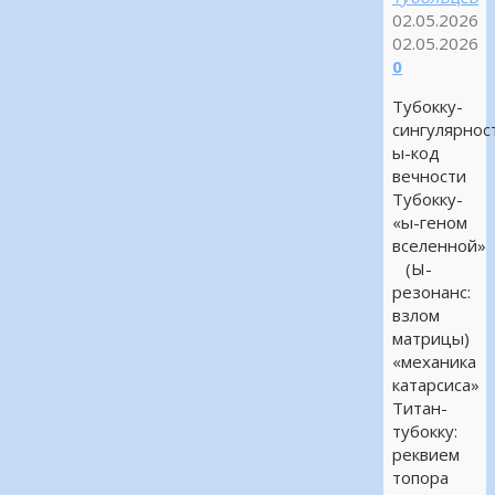
02.05.2026
02.05.2026
0
Тубокку-
сингулярнос
ы-код
вечности
Тубокку-
«ы-геном
вселенной»
(Ы-
резонанс:
взлом
матрицы)
«механика
катарсиса»
Титан-
тубокку:
реквием
топора