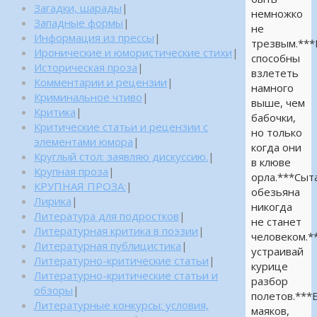
Загадки, шарады
|
немножко
Западные формы
|
не
Информация из прессы
|
трезвым.**
Иронические и юмористические стихи
|
способны
Историческая проза
|
взлететь
Комментарии и рецензии
|
намного
Криминальное чтиво
|
выше, чем
Критика
|
бабочки,
Критические статьи и рецензии с
но только
элементами юмора
|
когда они
Круглый стол: заявляю дискуссию.
|
в клюве
Крупная проза
|
орла.***Сыт
КРУПНАЯ ПРОЗА:
|
обезьяна
Лирика
|
никогда
Литература для подростков
|
не станет
Литературная критика в поэзии
|
человеком.*
Литературная публицистика
|
устраивай
Литературно-критические статьи
|
курице
Литературно-критические статьи и
разбор
обзоры
|
полетов.***
Литературные конкурсы: условия,
маяков,