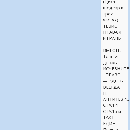
(Цикл-
шедевр в
трех
частях) I.
ТЕЗИС
ПРАВА Я
и ГРАНЬ
—
ВМЕСТЕ.
Тень и
дрожь —
ИСЧЕЗНИТЕ
ПРАВО
— ЗДЕСЬ.
ВСЕГДА.
II.
АНТИТЕЗИС
СТАЛИ
СТАЛЬ и
ТАКТ —
ЕДИН.
Пыль и …