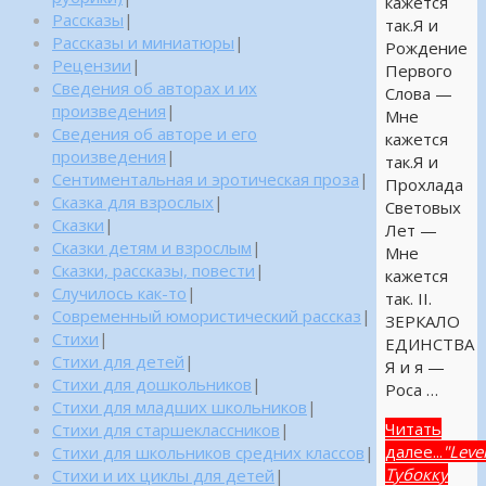
кажется
Рассказы
|
так.Я и
Рассказы и миниатюры
|
Рождение
Рецензии
|
Первого
Сведения об авторах и их
Слова —
произведения
|
Мне
Сведения об авторе и его
кажется
произведения
|
так.Я и
Сентиментальная и эротическая проза
|
Прохлада
Сказка для взрослых
|
Световых
Сказки
|
Лет —
Сказки детям и взрослым
|
Мне
Сказки, рассказы, повести
|
кажется
Случилось как-то
|
так. II.
Современный юмористический рассказ
|
ЗЕРКАЛО
Стихи
|
ЕДИНСТВА
Стихи для детей
|
Я и я —
Стихи для дошкольников
|
Роса …
Стихи для младших школьников
|
Читать
Стихи для старшеклассников
|
далее...
"Leve
Стихи для школьников средних классов
|
Тубокку
Стихи и их циклы для детей
|