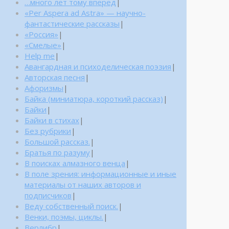
…много лет тому вперед
|
«Per Aspera ad Astra» — научно-
фантастические рассказы
|
«Россия»
|
«Смелые»
|
Help me
|
Авангардная и психоделическая поэзия
|
Авторская песня
|
Афоризмы
|
Байка (миниатюра, короткий рассказ)
|
Байки
|
Байки в стихах
|
Без рубрики
|
Большой рассказ.
|
Братья по разуму
|
В поисках алмазного венца
|
В поле зрения: информационные и иные
материалы от наших авторов и
подписчиков
|
Веду собственный поиск.
|
Венки, поэмы, циклы.
|
Верлибр
|