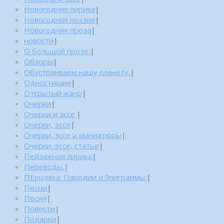
Новогодняя лирика
|
Новогодняя поэзия
|
Новогодняя проза
|
новости
|
О большой прозе.
|
Обзоры
|
Обустраиваем нашу планету.
|
Одностишия
|
Открытый жанр
|
Очерки
|
Очерки и эссе.
|
Очерки, эссе
|
Очерки, эссе и миниатюры
|
Очерки, эссе, статьи
|
Пейзажная лирика
|
Переводы.
|
ПЕрцовка. Пародии и Эпиграммы.
|
Песни
|
Песня
|
Повести
|
Подарки
|