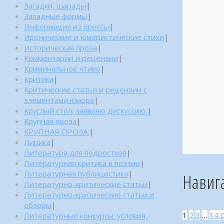
Загадки, шарады
|
Западные формы
|
Информация из прессы
|
Иронические и юмористические стихи
|
Историческая проза
|
Комментарии и рецензии
|
Криминальное чтиво
|
Критика
|
Критические статьи и рецензии с
элементами юмора
|
Круглый стол: заявляю дискуссию.
|
Крупная проза
|
КРУПНАЯ ПРОЗА:
|
Лирика
|
Литература для подростков
|
Литературная критика в поэзии
|
Литературная публицистика
|
Навиг
Литературно-критические статьи
|
Литературно-критические статьи и
обзоры
|
1
2
3
…
14 
Литературные конкурсы: условия,