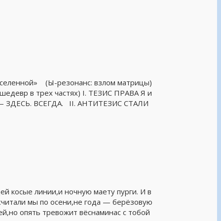
 вселенной» (Ы-резонанс: взлом матрицы)
шедевр в трех частях) I. ТЕЗИС ПРАВА Я и
ЗДЕСЬ. ВСЕГДА. II. АНТИТЕЗИС СТАЛИ
ей косые линии,и ночную маету пурги. И в
считали мы по осени,не года — берёзовую
ей,но опять тревожит вёснаминас с тобой