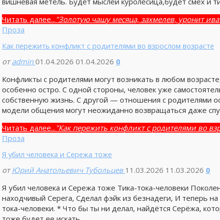
вишнёвая метель. Будет мыслей куролесица,будет смех и 
Читать далее...
"Золотую чашу месяца, захмелев, уронит ива
Проза
Как пережить конфликт с родителями во взрослом возрасте
от
admin
01.04.2026
01.04.2026
0
Конфликты с родителями могут возникать в любом возрасте
особенно остро. С одной стороны, человек уже самостояте
собственную жизнь. С другой — отношения с родителями о
модели общения могут неожиданно возвращаться даже спус
Читать далее...
"Как пережить конфликт с родителями во вз
Проза
Я убил человека и Сережа тоже
от
Юрий Анатольевич Тубольцев
11.03.2026
11.03.2026
0
Я убил человека и Сережа тоже Тика-тока-человеки Поколе
находчивый Серега, Сделал фэйк из безнадеги, И теперь на 
тока-человеки. * Что бы ты ни делал, найдётся Серёжа, ко
тоже будет ее искать, …