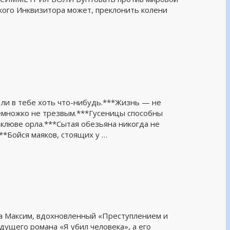
кого Инквизитора может, преклонить колени
 ли в тебе хоть что-нибудь.***Жизнь — не
емножко не трезвым.***Гусеницы способны
 клюве орла.***Сытая обезьяна никогда не
**Бойся маяков, стоящих у …
та Максим, вдохновленный «Преступлением и
дущего романа «Я убил человека», а его