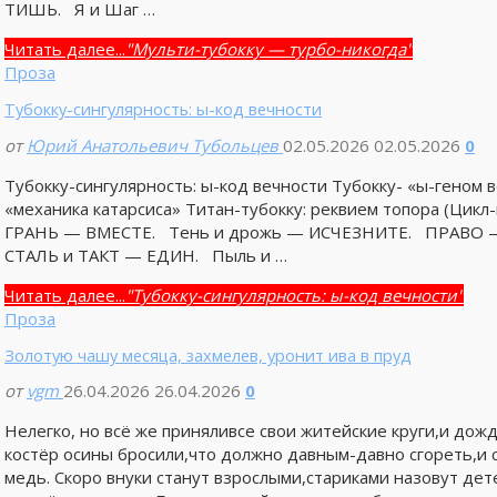
ТИШЬ. Я и Шаг …
Читать далее...
"Мульти-тубокку — турбо-никогда"
Проза
Тубокку-сингулярность: ы-код вечности
от
Юрий Анатольевич Тубольцев
02.05.2026
02.05.2026
0
Тубокку-сингулярность: ы-код вечности Тубокку- «ы-геном
«механика катарсиса» Титан-тубокку: реквием топора (Цикл-
ГРАНЬ — ВМЕСТЕ. Тень и дрожь — ИСЧЕЗНИТЕ. ПРАВО — 
СТАЛЬ и ТАКТ — ЕДИН. Пыль и …
Читать далее...
"Тубокку-сингулярность: ы-код вечности"
Проза
Золотую чашу месяца, захмелев, уронит ива в пруд
от
vgm
26.04.2026
26.04.2026
0
Нелегко, но всё же приняливсе свои житейские круги,и дожд
костёр осины бросили,что должно давным-давно сгореть,и 
медь. Скоро внуки станут взрослыми,стариками назовут дет