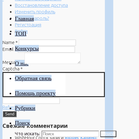
Восстановление доступа
Изменить профиль
Главная
Забыли пароль?
Регистрация
Войти
ТОП
Name
*
Конкурсы
Email
*
Message
*
О нас
Captcha
*
Обратная связь
Помощь проекту
Refresh
Рубрики
Поиск
Свежие комментарии
Что искать:
Поиск
WishHour.Com
к записи
Riobet Казино: