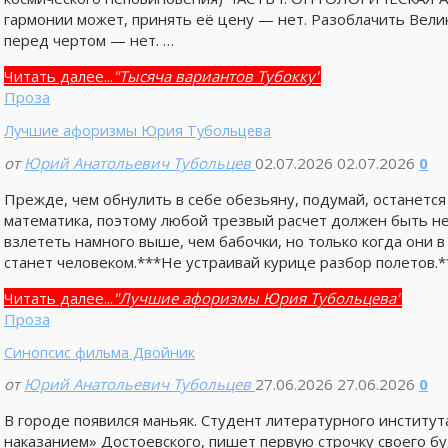
гармонии может, принять её цену — нет. Разоблачить Вели
перед чертом — нет. …
Читать далее...
"Тысяча вариантов Тубокку"
Проза
Лучшие афоризмы Юрия Тубольцева
от
Юрий Анатольевич Тубольцев
02.07.2026
02.07.2026
0
Прежде, чем обнулить в себе обезьяну, подумай, останется
математика, поэтому любой трезвый расчет должен быть н
взлететь намного выше, чем бабочки, но только когда они в
станет человеком.***Не устраивай курице разбор полетов.*
Читать далее...
"Лучшие афоризмы Юрия Тубольцева"
Проза
Синопсис фильма Двойник
от
Юрий Анатольевич Тубольцев
27.06.2026
27.06.2026
0
В городе появился маньяк. Студент литературного институ
наказанием» Достоевского, пишет первую строчку своего бу