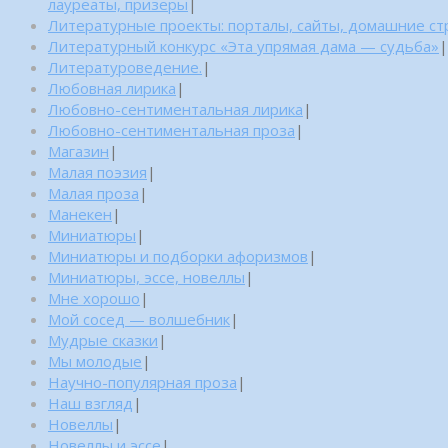
лауреаты, призеры
|
Литературные проекты: порталы, сайты, домашние с
Литературный конкурс «Эта упрямая дама — судьба»
|
Литературоведение.
|
Любовная лирика
|
Любовно-сентиментальная лирика
|
Любовно-сентиментальная проза
|
Магазин
|
Малая поэзия
|
Малая проза
|
Манекен
|
Миниатюры
|
Миниатюры и подборки афоризмов
|
Миниатюры, эссе, новеллы
|
Мне хорошо
|
Мой сосед — волшебник
|
Мудрые сказки
|
Мы молодые
|
Научно-популярная проза
|
Наш взгляд
|
Новеллы
|
Новеллы и эссе
|