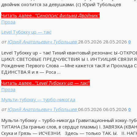
двойник охотится за девушками. (с) Юрий Тубольцев
Читать далее...
"Синопсис фильма Двойник"
Проза
Level Тубокку up — так!
от
Юрий Анатольевич Тубольцев
28.05.2026
28.05.2026
0
Level Тубокку up – так! Тихий квантовый резонанс Ы-О
ЦИКЛ: СВЕТОВЫЕ ПРЕДЧУВСТВИЯ Ы I. ИНТУИЦИЯ СВЯЗИ Я и
Рождение Первого Слова —Мне кажется так.Я и Прохлада С
ЕДИНСТВА Я и я — Роса …
Читать далее...
"Level Тубокку up — так!"
Проза
Мульти-тубокку — турбо-никогда
от
Юрий Анатольевич Тубольцев
06.05.2026
06.05.2026
0
Мульти-тубокку – турбо-никогда Гравитационный хокку-
ТИТАНА (За гранью слов, в сердце плазмы) I. ЗАВЯЗКА 
Скука и Грязь — ИСЧЕЗНИ. Здесь — только ТАК. Ы. II. Н