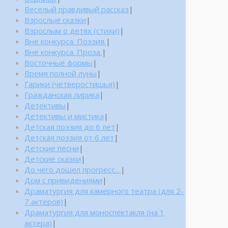
Веселый правдивый рассказ
|
Взрослые сказки
|
Взрослым о детях (стихи)
|
Вне конкурса. Поэзия.
|
Вне конкурса. Проза.
|
Восточные формы
|
Время полной луны
|
Гарики (четверостишья)
|
Гражданская лирика
|
Детективы
|
Детективы и мистика
|
Детская поэзия до 6 лет
|
Детская поэзия от 6 лет
|
Детские песни
|
Детские сказки
|
До чего дошел прогресс…
|
Дом с привидениями
|
Драматургия для камерного театра (для 2-
7 актеров)
|
Драматургия для моноспектакля (на 1
актера)
|