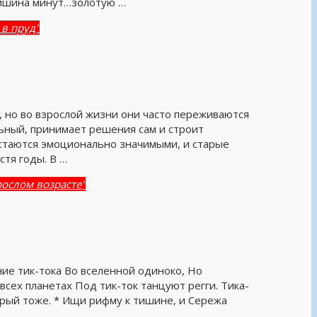
тишина минут…золотую …
 в пруд"
, но во взрослой жизни они часто переживаются
льный, принимает решения сам и строит
стаются эмоционально значимыми, и старые
тя годы. В …
рослом возрасте"
ние тик-тока Во вселенной одиноко, Но
всех планетах Под тик-ток танцуют регги. Тика-
торый тоже. * Ищи рифму к тишине, и Сережа