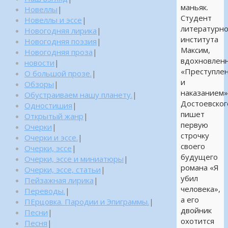
маньяк.
Новеллы
|
Студент
Новеллы и эссе
|
литературно
Новогодняя лирика
|
института
Новогодняя поэзия
|
Максим,
Новогодняя проза
|
вдохновлен
новости
|
«Преступле
О большой прозе.
|
и
Обзоры
|
наказанием
Обустраиваем нашу планету.
|
Достоевског
Одностишия
|
пишет
Открытый жанр
|
первую
Очерки
|
строчку
Очерки и эссе.
|
своего
Очерки, эссе
|
будущего
Очерки, эссе и миниатюры
|
романа «Я
Очерки, эссе, статьи
|
убил
Пейзажная лирика
|
человека»,
Переводы.
|
а его
ПЕрцовка. Пародии и Эпиграммы.
|
двойник
Песни
|
охотится
Песня
|