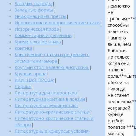
Загадки, шарады
|
немножко
Западные формы
|
не
Информация из прессы
|
трезвым.**
Иронические и юмористические стихи
|
способны
Историческая проза
|
взлететь
Комментарии и рецензии
|
намного
Криминальное чтиво
|
выше, чем
Критика
|
бабочки,
Критические статьи и рецензии с
но только
элементами юмора
|
когда они
Круглый стол: заявляю дискуссию.
|
в клюве
Крупная проза
|
орла.***Сыт
КРУПНАЯ ПРОЗА:
|
обезьяна
Лирика
|
никогда
Литература для подростков
|
не станет
Литературная критика в поэзии
|
человеком.*
Литературная публицистика
|
устраивай
Литературно-критические статьи
|
курице
Литературно-критические статьи и
разбор
обзоры
|
полетов.***
Литературные конкурсы: условия,
маяков,