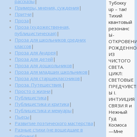
рассказы
|
Тубокку
Примеры, мнения, суждения
|
up – так!
Притчи
|
Тихий
Проза
|
квантовый
Проза (художественная,
резонанс
публицистическая)
|
Ы-
Проза для школьников средних
ОТКРОВЕНИ
классов
|
РОЖДЕННО
Проза для Андрея
|
ИЗ
Проза для детей
|
ЧИСТОГО
Проза для дошкольников
|
СВЕТА.
Проза для младших школьников
|
ЦИКЛ:
Проза для старшеклассников
|
СВЕТОВЫЕ
Проза. Путешествия.
|
ПРЕДЧУВСТ
Просто о жизни
|
Ы I.
Публицистика
|
ИНТУИЦИЯ
Публицистика и критика
|
СВЯЗИ Я и
Публицистика и мемуары
|
Нежный
Пьесы
|
Гуд
Развитие поэтического мастерства
|
Космоса
Разные стихи (не вошедшие в
—Мне
рубрики)
|