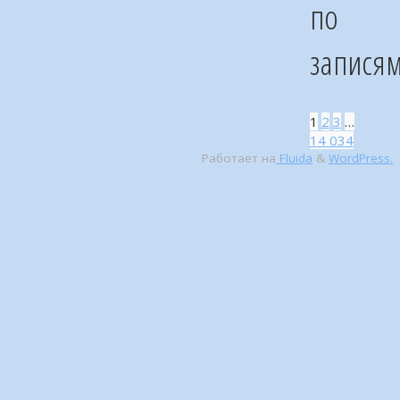
по
запися
1
2
3
…
14 034
Работает на
Fluida
&
WordPress.