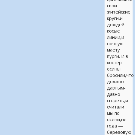
свои
житейские
круги,и
дождей
косые
линии,и
ночную
маету
пурги. И в
костёр
осины
бросили,что
должно
давным-
давно
сгореть,и
считали
мы по
осени,не
года —
берёзовую