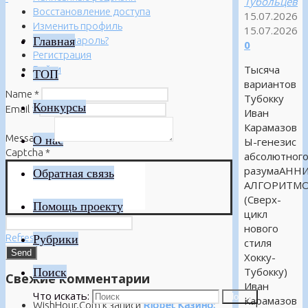
Тубольцев
Восстановление доступа
15.07.2026
Изменить профиль
15.07.2026
Главная
Забыли пароль?
0
Регистрация
Тысяча
Войти
ТОП
вариантов
Name
*
Тубокку
Конкурсы
Email
*
Иван
Карамазов
Message
*
О нас
Ы-генезис
Captcha
*
абсолютног
разумаАНН
Обратная связь
АЛГОРИТМ
(Сверх-
Помощь проекту
цикл
нового
Refresh
Рубрики
стиля
Хокку-
Поиск
Тубокку)
Свежие комментарии
Иван
Что искать:
Поиск
Карамазов
WishHour.Com
к записи
Riobet Казино: