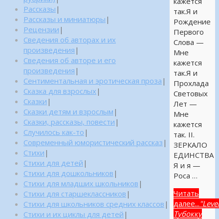
кажется
Рассказы
|
так.Я и
Рассказы и миниатюры
|
Рождение
Рецензии
|
Первого
Сведения об авторах и их
Слова —
произведения
|
Мне
Сведения об авторе и его
кажется
произведения
|
так.Я и
Сентиментальная и эротическая проза
|
Прохлада
Сказка для взрослых
|
Световых
Сказки
|
Лет —
Сказки детям и взрослым
|
Мне
Сказки, рассказы, повести
|
кажется
Случилось как-то
|
так. II.
Современный юмористический рассказ
|
ЗЕРКАЛО
Стихи
|
ЕДИНСТВА
Стихи для детей
|
Я и я —
Стихи для дошкольников
|
Роса …
Стихи для младших школьников
|
Читать
Стихи для старшеклассников
|
далее...
"Leve
Стихи для школьников средних классов
|
Тубокку
Стихи и их циклы для детей
|