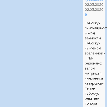
02.05.2026
02.05.2026
0
Тубокку-
сингулярнос
ы-код
вечности
Тубокку-
«ы-геном
вселенной»
(Ы-
резонанс:
взлом
матрицы)
«механика
катарсиса»
Титан-
тубокку:
реквием
топора