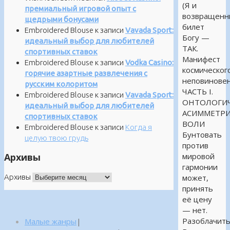
(Я и
премиальный игровой опыт с
возвращенн
щедрыми бонусами
билет
Embroidered Blouse
к записи
Vavada Sport:
Богу —
идеальный выбор для любителей
ТАК.
спортивных ставок
Манифест
Embroidered Blouse
к записи
Vodka Casino:
космическог
горячие азартные развлечения с
неповиновен
русским колоритом
ЧАСТЬ I.
Embroidered Blouse
к записи
Vavada Sport:
ОНТОЛОГИЧ
идеальный выбор для любителей
АСИММЕТР
спортивных ставок
ВОЛИ
Embroidered Blouse
к записи
Когда я
Бунтовать
целую твою грудь
против
Архивы
мировой
гармонии
Архивы
может,
принять
её цену
— нет.
Разоблачит
Малые жанры
|