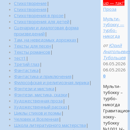
up — так!"
Стихотворение
|
Проза
Стихотворения
|
Стихотворения в прозе
|
Мульти-
Стихотворения для детей
|
тубокку —
Сценарии и диалоговая форма
турбо-
произведений
|
никогда
Там, на неведомых дорожках
|
от
Юрий
Тексты для песен
|
Анатольеви
Тексты романсов
|
Тубольцев
тест1
|
06.05.2026
Третий глаз
|
06.05.2026
Фантастика
|
0
Фантастика и приключения
|
Философская и религиозная лирика
|
Мульти-
Фэнтези и мистика
|
тубокку –
Фэнтези, мистика, сказки
|
турбо-
Художественная проза
|
никогда
Художественный рассказ
|
Гравитацио
Циклы стихов и поэмы
|
хокку-
Человек и Вселенная
|
тубокку
Школа литературного мастерства
|
№1001 Ы-