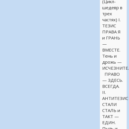
(Цикл-
шедевр в
трех
частях) I.
ТЕЗИС
ПРАВА Я
и ГРАНЬ
—
ВМЕСТЕ.
Тень и
дрожь —
ИСЧЕЗНИТЕ
ПРАВО
— ЗДЕСЬ.
ВСЕГДА.
II.
АНТИТЕЗИС
СТАЛИ
СТАЛЬ и
ТАКТ —
ЕДИН.
Пыль и …