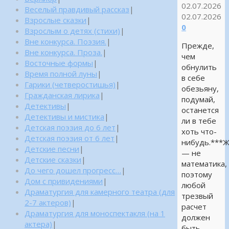
02.07.2026
Веселый правдивый рассказ
|
02.07.2026
Взрослые сказки
|
0
Взрослым о детях (стихи)
|
Вне конкурса. Поэзия.
|
Прежде,
Вне конкурса. Проза.
|
чем
Восточные формы
|
обнулить
Время полной луны
|
в себе
Гарики (четверостишья)
|
обезьяну,
Гражданская лирика
|
подумай,
Детективы
|
останется
Детективы и мистика
|
ли в тебе
Детская поэзия до 6 лет
|
хоть что-
Детская поэзия от 6 лет
|
нибудь.***
Детские песни
|
— не
Детские сказки
|
математика,
До чего дошел прогресс…
|
поэтому
Дом с привидениями
|
любой
Драматургия для камерного театра (для
трезвый
2-7 актеров)
|
расчет
Драматургия для моноспектакля (на 1
должен
актера)
|
быть