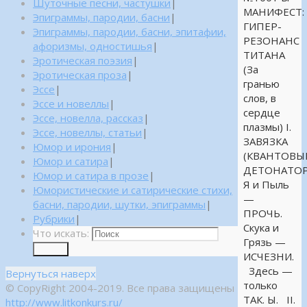
Шуточные песни, частушки
|
МАНИФЕСТ:
Эпиграммы, пародии, басни
|
ГИПЕР-
Эпиграммы, пародии, басни, эпитафии,
РЕЗОНАНС
афоризмы, одностишья
|
ТИТАНА
Эротическая поэзия
|
(За
Эротическая проза
|
гранью
Эссе
|
слов, в
Эссе и новеллы
|
сердце
Эссе, новелла, рассказ
|
плазмы) I.
Эссе, новеллы, статьи
|
ЗАВЯЗКА
Юмор и ирония
|
(КВАНТОВЫ
Юмор и сатира
|
ДЕТОНАТОР
Юмор и сатира в прозе
|
Я и Пыль
Юмористические и сатирические стихи,
—
басни, пародии, шутки, эпиграммы
|
ПРОЧЬ.
Рубрики
|
Скука и
Что искать:
Грязь —
Поиск
ИСЧЕЗНИ.
Здесь —
Вернуться наверх
только
© CopyRight 2004-2019. Все права защищены
ТАК. Ы. II.
http://www.litkonkurs.ru/