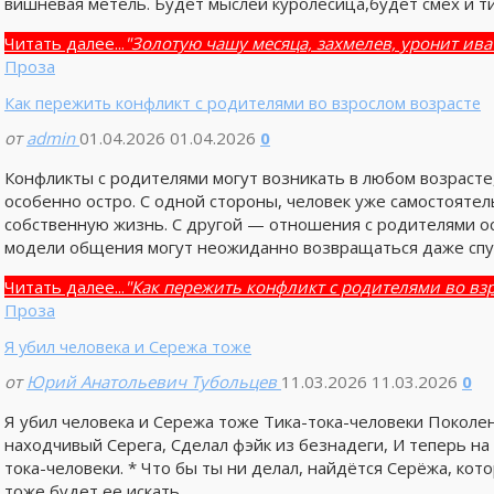
вишнёвая метель. Будет мыслей куролесица,будет смех и 
Читать далее...
"Золотую чашу месяца, захмелев, уронит ива
Проза
Как пережить конфликт с родителями во взрослом возрасте
от
admin
01.04.2026
01.04.2026
0
Конфликты с родителями могут возникать в любом возрасте
особенно остро. С одной стороны, человек уже самостояте
собственную жизнь. С другой — отношения с родителями о
модели общения могут неожиданно возвращаться даже спус
Читать далее...
"Как пережить конфликт с родителями во вз
Проза
Я убил человека и Сережа тоже
от
Юрий Анатольевич Тубольцев
11.03.2026
11.03.2026
0
Я убил человека и Сережа тоже Тика-тока-человеки Поколе
находчивый Серега, Сделал фэйк из безнадеги, И теперь на 
тока-человеки. * Что бы ты ни делал, найдётся Серёжа, ко
тоже будет ее искать, …