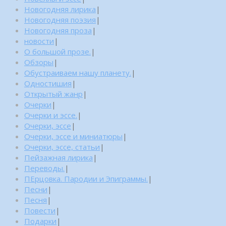
Новогодняя лирика
|
Новогодняя поэзия
|
Новогодняя проза
|
новости
|
О большой прозе.
|
Обзоры
|
Обустраиваем нашу планету.
|
Одностишия
|
Открытый жанр
|
Очерки
|
Очерки и эссе.
|
Очерки, эссе
|
Очерки, эссе и миниатюры
|
Очерки, эссе, статьи
|
Пейзажная лирика
|
Переводы.
|
ПЕрцовка. Пародии и Эпиграммы.
|
Песни
|
Песня
|
Повести
|
Подарки
|