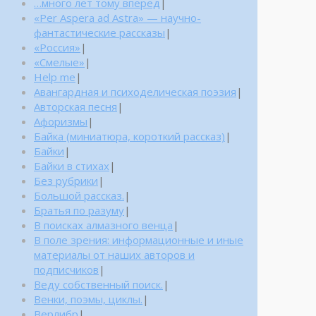
…много лет тому вперед
|
«Per Aspera ad Astra» — научно-
фантастические рассказы
|
«Россия»
|
«Смелые»
|
Help me
|
Авангардная и психоделическая поэзия
|
Авторская песня
|
Афоризмы
|
Байка (миниатюра, короткий рассказ)
|
Байки
|
Байки в стихах
|
Без рубрики
|
Большой рассказ.
|
Братья по разуму
|
В поисках алмазного венца
|
В поле зрения: информационные и иные
материалы от наших авторов и
подписчиков
|
Веду собственный поиск.
|
Венки, поэмы, циклы.
|
Верлибр
|