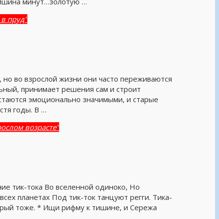
тишина минут…золотую …
 в пруд"
, но во взрослой жизни они часто переживаются
льный, принимает решения сам и строит
стаются эмоционально значимыми, и старые
тя годы. В …
рослом возрасте"
ние тик-тока Во вселенной одиноко, Но
всех планетах Под тик-ток танцуют регги. Тика-
торый тоже. * Ищи рифму к тишине, и Сережа