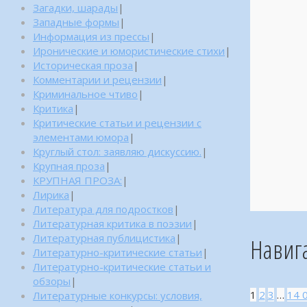
Загадки, шарады
|
Западные формы
|
Информация из прессы
|
Иронические и юмористические стихи
|
Историческая проза
|
Комментарии и рецензии
|
Криминальное чтиво
|
Критика
|
Критические статьи и рецензии с
элементами юмора
|
Круглый стол: заявляю дискуссию.
|
Крупная проза
|
КРУПНАЯ ПРОЗА:
|
Лирика
|
Литература для подростков
|
Литературная критика в поэзии
|
Литературная публицистика
|
Навиг
Литературно-критические статьи
|
Литературно-критические статьи и
обзоры
|
1
2
3
…
14 
Литературные конкурсы: условия,