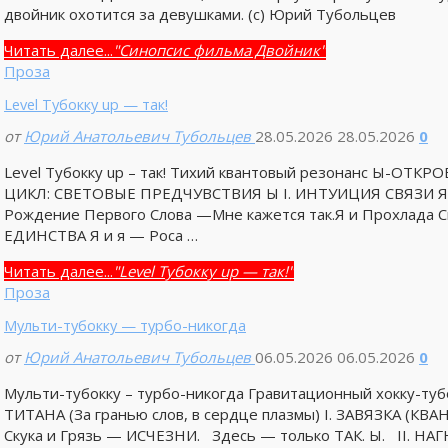
двойник охотится за девушками. (с) Юрий Тубольцев
Читать далее...
"Синопсис фильма Двойник"
Проза
Level Тубокку up — так!
от
Юрий Анатольевич Тубольцев
28.05.2026
28.05.2026
0
Level Тубокку up – так! Тихий квантовый резонанс Ы-О
ЦИКЛ: СВЕТОВЫЕ ПРЕДЧУВСТВИЯ Ы I. ИНТУИЦИЯ СВЯЗИ Я и
Рождение Первого Слова —Мне кажется так.Я и Прохлада С
ЕДИНСТВА Я и я — Роса …
Читать далее...
"Level Тубокку up — так!"
Проза
Мульти-тубокку — турбо-никогда
от
Юрий Анатольевич Тубольцев
06.05.2026
06.05.2026
0
Мульти-тубокку – турбо-никогда Гравитационный хокку-
ТИТАНА (За гранью слов, в сердце плазмы) I. ЗАВЯЗКА 
Скука и Грязь — ИСЧЕЗНИ. Здесь — только ТАК. Ы. II. Н