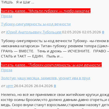
ТИШЬ. Я и Шаг …
Читать далее...
"Мульти-тубокку — турбо-никогда"
Проза
Тубокку-сингулярность: ы-код вечности
от
Юрий Анатольевич Тубольцев
02.05.2026
02.05.2026
0
Тубокку-сингулярность: ы-код вечности Тубокку- «ы-геном
«механика катарсиса» Титан-тубокку: реквием топора (Цикл-
ГРАНЬ — ВМЕСТЕ. Тень и дрожь — ИСЧЕЗНИТЕ. ПРАВО — 
СТАЛЬ и ТАКТ — ЕДИН. Пыль и …
Читать далее...
"Тубокку-сингулярность: ы-код вечности"
Проза
Золотую чашу месяца, захмелев, уронит ива в пруд
от
vgm
26.04.2026
26.04.2026
0
Нелегко, но всё же приняливсе свои житейские круги,и дожд
костёр осины бросили,что должно давным-давно сгореть,и 
медь. Скоро внуки станут взрослыми,стариками назовут дет