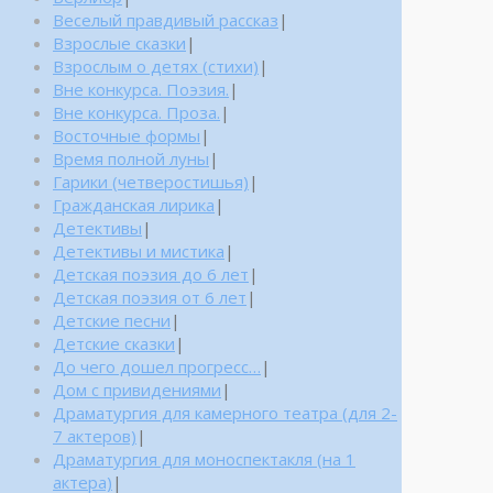
Веселый правдивый рассказ
|
Взрослые сказки
|
Взрослым о детях (стихи)
|
Вне конкурса. Поэзия.
|
Вне конкурса. Проза.
|
Восточные формы
|
Время полной луны
|
Гарики (четверостишья)
|
Гражданская лирика
|
Детективы
|
Детективы и мистика
|
Детская поэзия до 6 лет
|
Детская поэзия от 6 лет
|
Детские песни
|
Детские сказки
|
До чего дошел прогресс…
|
Дом с привидениями
|
Драматургия для камерного театра (для 2-
7 актеров)
|
Драматургия для моноспектакля (на 1
актера)
|