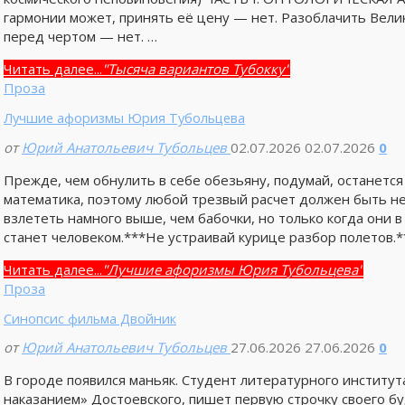
гармонии может, принять её цену — нет. Разоблачить Вели
перед чертом — нет. …
Читать далее...
"Тысяча вариантов Тубокку"
Проза
Лучшие афоризмы Юрия Тубольцева
от
Юрий Анатольевич Тубольцев
02.07.2026
02.07.2026
0
Прежде, чем обнулить в себе обезьяну, подумай, останется
математика, поэтому любой трезвый расчет должен быть н
взлететь намного выше, чем бабочки, но только когда они в
станет человеком.***Не устраивай курице разбор полетов.*
Читать далее...
"Лучшие афоризмы Юрия Тубольцева"
Проза
Синопсис фильма Двойник
от
Юрий Анатольевич Тубольцев
27.06.2026
27.06.2026
0
В городе появился маньяк. Студент литературного институ
наказанием» Достоевского, пишет первую строчку своего бу