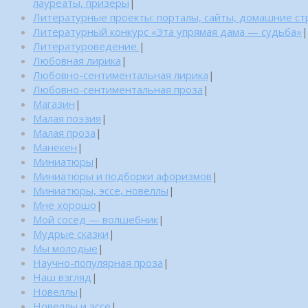
лауреаты, призеры
|
Литературные проекты: порталы, сайты, домашние с
Литературный конкурс «Эта упрямая дама — судьба»
|
Литературоведение.
|
Любовная лирика
|
Любовно-сентиментальная лирика
|
Любовно-сентиментальная проза
|
Магазин
|
Малая поэзия
|
Малая проза
|
Манекен
|
Миниатюры
|
Миниатюры и подборки афоризмов
|
Миниатюры, эссе, новеллы
|
Мне хорошо
|
Мой сосед — волшебник
|
Мудрые сказки
|
Мы молодые
|
Научно-популярная проза
|
Наш взгляд
|
Новеллы
|
Новеллы и эссе
|