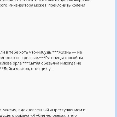
кого Инквизитора может, преклонить колени
 ли в тебе хоть что-нибудь.***Жизнь — не
емножко не трезвым.***Гусеницы способны
 клюве орла.***Сытая обезьяна никогда не
**Бойся маяков, стоящих у …
та Максим, вдохновленный «Преступлением и
дущего романа «Я убил человека», а его