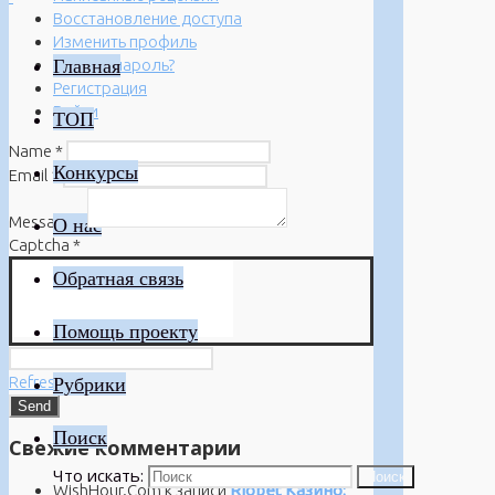
Восстановление доступа
Изменить профиль
Главная
Забыли пароль?
Регистрация
Войти
ТОП
Name
*
Конкурсы
Email
*
Message
*
О нас
Captcha
*
Обратная связь
Помощь проекту
Refresh
Рубрики
Поиск
Свежие комментарии
Что искать:
Поиск
WishHour.Com
к записи
Riobet Казино: