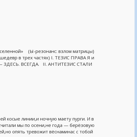
 вселенной» (Ы-резонанс: взлом матрицы)
шедевр в трех частях) I. ТЕЗИС ПРАВА Я и
ЗДЕСЬ. ВСЕГДА. II. АНТИТЕЗИС СТАЛИ
ей косые линии,и ночную маету пурги. И в
считали мы по осени,не года — берёзовую
ей,но опять тревожит вёснаминас с тобой