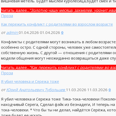
вишнёвая метель. Будет мыслей куролесица,будет смех и 
Читать далее...
"Золотую чашу месяца, захмелев, уронит ива
Проза
Как пережить конфликт с родителями во взрослом возрасте
от
admin
01.04.2026
01.04.2026
0
Конфликты с родителями могут возникать в любом возрасте
особенно остро. С одной стороны, человек уже самостояте
собственную жизнь. С другой — отношения с родителями о
модели общения могут неожиданно возвращаться даже спус
Читать далее...
"Как пережить конфликт с родителями во вз
Проза
Я убил человека и Сережа тоже
от
Юрий Анатольевич Тубольцев
11.03.2026
11.03.2026
0
Я убил человека и Сережа тоже Тика-тока-человеки Поколе
находчивый Серега, Сделал фэйк из безнадеги, И теперь на 
тока-человеки. * Что бы ты ни делал, найдётся Серёжа, ко
тоже будет ее искать, …