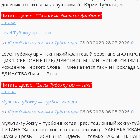
двойник охотится за девушками. (с) Юрий Тубольцев
Читать далее...
"Синопсис фильма Двойник"
Проза
Level Тубокку up — так!
от
Юрий Анатольевич Тубольцев
28.05.2026
28.05.2026
0
Level Тубокку up – так! Тихий квантовый резонанс Ы-О
ЦИКЛ: СВЕТОВЫЕ ПРЕДЧУВСТВИЯ Ы I. ИНТУИЦИЯ СВЯЗИ Я и
Рождение Первого Слова —Мне кажется так.Я и Прохлада С
ЕДИНСТВА Я и я — Роса …
Читать далее...
"Level Тубокку up — так!"
Проза
Мульти-тубокку — турбо-никогда
от
Юрий Анатольевич Тубольцев
06.05.2026
06.05.2026
0
Мульти-тубокку – турбо-никогда Гравитационный хокку-
ТИТАНА (За гранью слов, в сердце плазмы) I. ЗАВЯЗКА 
Скука и Грязь — ИСЧЕЗНИ. Здесь — только ТАК. Ы. II. Н