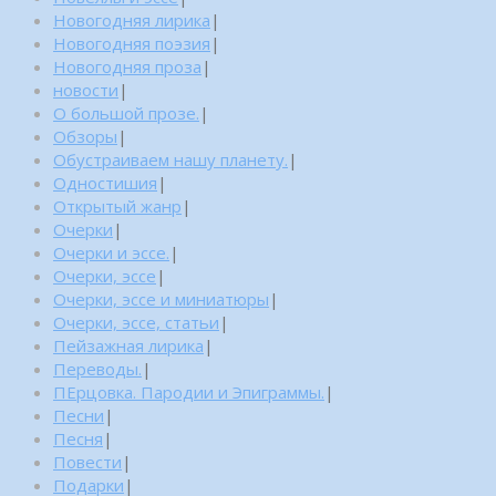
Новогодняя лирика
|
Новогодняя поэзия
|
Новогодняя проза
|
новости
|
О большой прозе.
|
Обзоры
|
Обустраиваем нашу планету.
|
Одностишия
|
Открытый жанр
|
Очерки
|
Очерки и эссе.
|
Очерки, эссе
|
Очерки, эссе и миниатюры
|
Очерки, эссе, статьи
|
Пейзажная лирика
|
Переводы.
|
ПЕрцовка. Пародии и Эпиграммы.
|
Песни
|
Песня
|
Повести
|
Подарки
|