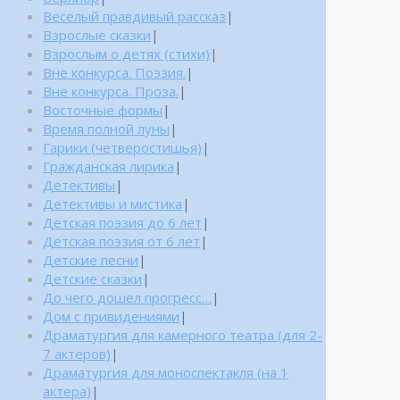
Веселый правдивый рассказ
|
Взрослые сказки
|
Взрослым о детях (стихи)
|
Вне конкурса. Поэзия.
|
Вне конкурса. Проза.
|
Восточные формы
|
Время полной луны
|
Гарики (четверостишья)
|
Гражданская лирика
|
Детективы
|
Детективы и мистика
|
Детская поэзия до 6 лет
|
Детская поэзия от 6 лет
|
Детские песни
|
Детские сказки
|
До чего дошел прогресс…
|
Дом с привидениями
|
Драматургия для камерного театра (для 2-
7 актеров)
|
Драматургия для моноспектакля (на 1
актера)
|