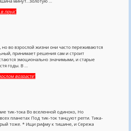
тишина минут…золотую …
 в пруд"
, но во взрослой жизни они часто переживаются
льный, принимает решения сам и строит
стаются эмоционально значимыми, и старые
тя годы. В …
рослом возрасте"
ние тик-тока Во вселенной одиноко, Но
всех планетах Под тик-ток танцуют регги. Тика-
торый тоже. * Ищи рифму к тишине, и Сережа