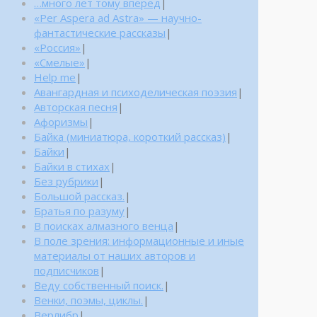
…много лет тому вперед
|
«Per Aspera ad Astra» — научно-
фантастические рассказы
|
«Россия»
|
«Смелые»
|
Help me
|
Авангардная и психоделическая поэзия
|
Авторская песня
|
Афоризмы
|
Байка (миниатюра, короткий рассказ)
|
Байки
|
Байки в стихах
|
Без рубрики
|
Большой рассказ.
|
Братья по разуму
|
В поисках алмазного венца
|
В поле зрения: информационные и иные
материалы от наших авторов и
подписчиков
|
Веду собственный поиск.
|
Венки, поэмы, циклы.
|
Верлибр
|