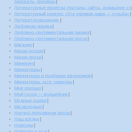
лауреаты, призеры
|
Литературные проекты: порталы, сайты, домашние с
Литературный конкурс «Эта упрямая дама — судьба»
|
Литературоведение.
|
Любовная лирика
|
Любовно-сентиментальная лирика
|
Любовно-сентиментальная проза
|
Магазин
|
Малая поэзия
|
Малая проза
|
Манекен
|
Миниатюры
|
Миниатюры и подборки афоризмов
|
Миниатюры, эссе, новеллы
|
Мне хорошо
|
Мой сосед — волшебник
|
Мудрые сказки
|
Мы молодые
|
Научно-популярная проза
|
Наш взгляд
|
Новеллы
|
Новеллы и эссе
|