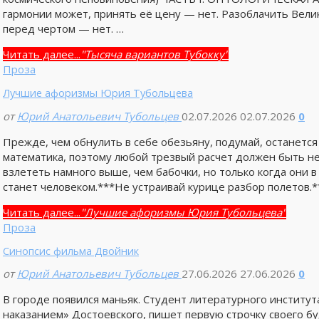
гармонии может, принять её цену — нет. Разоблачить Вели
перед чертом — нет. …
Читать далее...
"Тысяча вариантов Тубокку"
Проза
Лучшие афоризмы Юрия Тубольцева
от
Юрий Анатольевич Тубольцев
02.07.2026
02.07.2026
0
Прежде, чем обнулить в себе обезьяну, подумай, останется
математика, поэтому любой трезвый расчет должен быть н
взлететь намного выше, чем бабочки, но только когда они в
станет человеком.***Не устраивай курице разбор полетов.*
Читать далее...
"Лучшие афоризмы Юрия Тубольцева"
Проза
Синопсис фильма Двойник
от
Юрий Анатольевич Тубольцев
27.06.2026
27.06.2026
0
В городе появился маньяк. Студент литературного институ
наказанием» Достоевского, пишет первую строчку своего бу