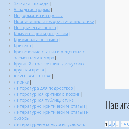
Загадки, шарады
|
Западные формы
|
Информация из прессы
|
Иронические и юмористические стихи
|
Историческая проза
|
Комментарии и рецензии
|
Криминальное чтиво
|
Критика
|
Критические статьи и рецензии с
элементами юмора
|
Круглый стол: заявляю дискуссию.
|
Крупная проза
|
КРУПНАЯ ПРОЗА:
|
Лирика
|
Литература для подростков
|
Литературная критика в поэзии
|
Литературная публицистика
|
Навиг
Литературно-критические статьи
|
Литературно-критические статьи и
обзоры
|
1
2
3
…
14 
Литературные конкурсы: условия,