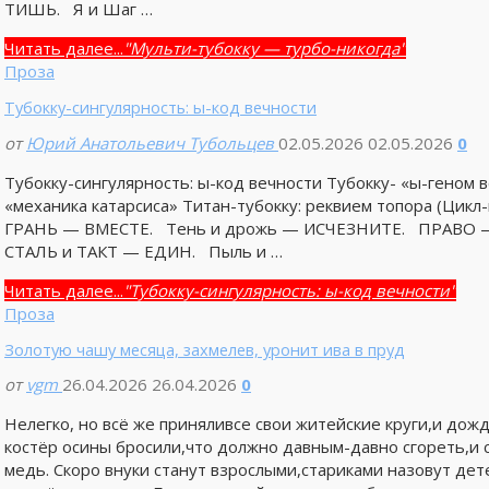
ТИШЬ. Я и Шаг …
Читать далее...
"Мульти-тубокку — турбо-никогда"
Проза
Тубокку-сингулярность: ы-код вечности
от
Юрий Анатольевич Тубольцев
02.05.2026
02.05.2026
0
Тубокку-сингулярность: ы-код вечности Тубокку- «ы-геном
«механика катарсиса» Титан-тубокку: реквием топора (Цикл-
ГРАНЬ — ВМЕСТЕ. Тень и дрожь — ИСЧЕЗНИТЕ. ПРАВО — 
СТАЛЬ и ТАКТ — ЕДИН. Пыль и …
Читать далее...
"Тубокку-сингулярность: ы-код вечности"
Проза
Золотую чашу месяца, захмелев, уронит ива в пруд
от
vgm
26.04.2026
26.04.2026
0
Нелегко, но всё же приняливсе свои житейские круги,и дожд
костёр осины бросили,что должно давным-давно сгореть,и 
медь. Скоро внуки станут взрослыми,стариками назовут дет