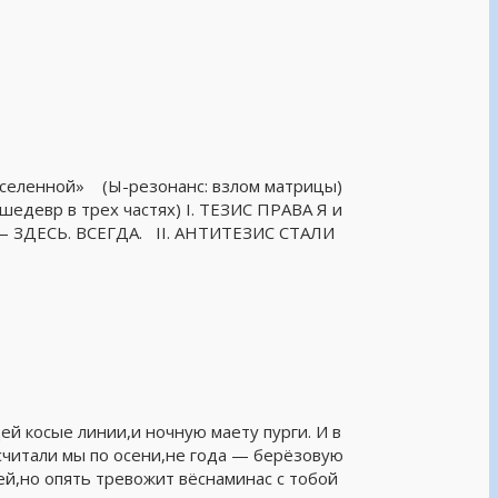
 вселенной» (Ы-резонанс: взлом матрицы)
шедевр в трех частях) I. ТЕЗИС ПРАВА Я и
ЗДЕСЬ. ВСЕГДА. II. АНТИТЕЗИС СТАЛИ
ей косые линии,и ночную маету пурги. И в
считали мы по осени,не года — берёзовую
ей,но опять тревожит вёснаминас с тобой