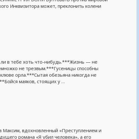
кого Инквизитора может, преклонить колени
 ли в тебе хоть что-нибудь.***Жизнь — не
емножко не трезвым.***Гусеницы способны
 клюве орла.***Сытая обезьяна никогда не
**Бойся маяков, стоящих у …
та Максим, вдохновленный «Преступлением и
дущего романа «Я убил человека», а его