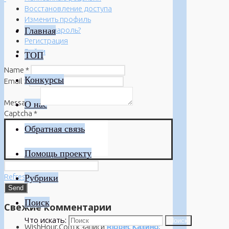
Восстановление доступа
Изменить профиль
Главная
Забыли пароль?
Регистрация
Войти
ТОП
Name
*
Конкурсы
Email
*
Message
*
О нас
Captcha
*
Обратная связь
Помощь проекту
Refresh
Рубрики
Поиск
Свежие комментарии
Что искать:
Поиск
WishHour.Com
к записи
Riobet Казино: