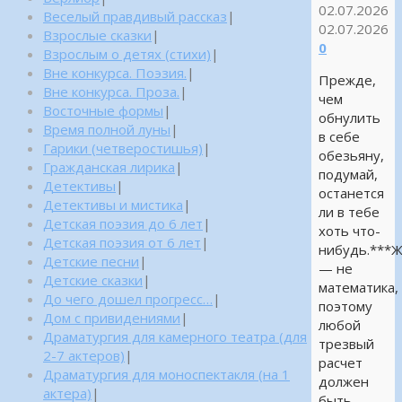
02.07.2026
Веселый правдивый рассказ
|
02.07.2026
Взрослые сказки
|
0
Взрослым о детях (стихи)
|
Вне конкурса. Поэзия.
|
Прежде,
Вне конкурса. Проза.
|
чем
Восточные формы
|
обнулить
Время полной луны
|
в себе
Гарики (четверостишья)
|
обезьяну,
Гражданская лирика
|
подумай,
Детективы
|
останется
Детективы и мистика
|
ли в тебе
Детская поэзия до 6 лет
|
хоть что-
Детская поэзия от 6 лет
|
нибудь.***
Детские песни
|
— не
Детские сказки
|
математика,
До чего дошел прогресс…
|
поэтому
Дом с привидениями
|
любой
Драматургия для камерного театра (для
трезвый
2-7 актеров)
|
расчет
Драматургия для моноспектакля (на 1
должен
актера)
|
быть