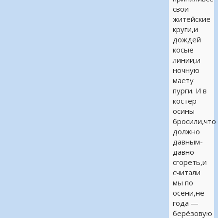
свои
житейские
круги,и
дождей
косые
линии,и
ночную
маету
пурги. И в
костёр
осины
бросили,что
должно
давным-
давно
сгореть,и
считали
мы по
осени,не
года —
берёзовую