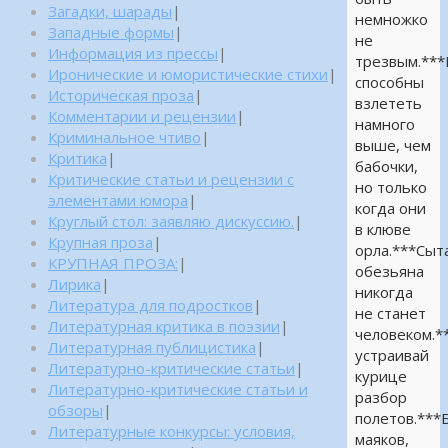
Загадки, шарады
|
немножко
Западные формы
|
не
Информация из прессы
|
трезвым.**
Иронические и юмористические стихи
|
способны
Историческая проза
|
взлететь
Комментарии и рецензии
|
намного
Криминальное чтиво
|
выше, чем
Критика
|
бабочки,
Критические статьи и рецензии с
но только
элементами юмора
|
когда они
Круглый стол: заявляю дискуссию.
|
в клюве
Крупная проза
|
орла.***Сыт
КРУПНАЯ ПРОЗА:
|
обезьяна
Лирика
|
никогда
Литература для подростков
|
не станет
Литературная критика в поэзии
|
человеком.*
Литературная публицистика
|
устраивай
Литературно-критические статьи
|
курице
Литературно-критические статьи и
разбор
обзоры
|
полетов.***
Литературные конкурсы: условия,
маяков,