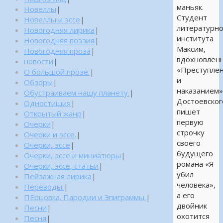
маньяк.
Новеллы
|
Студент
Новеллы и эссе
|
литературно
Новогодняя лирика
|
института
Новогодняя поэзия
|
Максим,
Новогодняя проза
|
вдохновлен
новости
|
«Преступле
О большой прозе.
|
и
Обзоры
|
наказанием
Обустраиваем нашу планету.
|
Достоевског
Одностишия
|
пишет
Открытый жанр
|
первую
Очерки
|
строчку
Очерки и эссе.
|
своего
Очерки, эссе
|
будущего
Очерки, эссе и миниатюры
|
романа «Я
Очерки, эссе, статьи
|
убил
Пейзажная лирика
|
человека»,
Переводы.
|
а его
ПЕрцовка. Пародии и Эпиграммы.
|
двойник
Песни
|
охотится
Песня
|