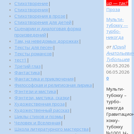
up — так!"
Стихотворение
|
Проза
Стихотворения
|
Стихотворения в прозе
|
Мульти-
Стихотворения для детей
|
тубокку —
Сценарии и диалоговая форма
турбо-
произведений
|
никогда
Там, на неведомых дорожках
|
от
Юрий
Тексты для песен
|
Анатольеви
Тексты романсов
|
Тубольцев
тест1
|
06.05.2026
Третий глаз
|
06.05.2026
Фантастика
|
0
Фантастика и приключения
|
Философская и религиозная лирика
|
Мульти-
Фэнтези и мистика
|
тубокку –
Фэнтези, мистика, сказки
|
турбо-
Художественная проза
|
никогда
Художественный рассказ
|
Гравитацио
Циклы стихов и поэмы
|
хокку-
Человек и Вселенная
|
тубокку
Школа литературного мастерства
|
№1001 Ы-