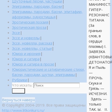
Шуточные песни, частушки
|
МАНИФЕСТ:
Эпиграммы, пародии, басни
|
ГИПЕР-
Эпиграммы, пародии, басни, эпитафии,
РЕЗОНАНС
афоризмы, одностишья
|
ТИТАНА
Эротическая поэзия
|
(За
Эротическая проза
|
гранью
Эссе
|
слов, в
Эссе и новеллы
|
сердце
Эссе, новелла, рассказ
|
плазмы) I.
Эссе, новеллы, статьи
|
ЗАВЯЗКА
Юмор и ирония
|
(КВАНТОВЫ
Юмор и сатира
|
ДЕТОНАТОР
Юмор и сатира в прозе
|
Я и Пыль
Юмористические и сатирические стихи,
—
басни, пародии, шутки, эпиграммы
|
ПРОЧЬ.
Рубрики
|
Скука и
Что искать:
Грязь —
Поиск
ИСЧЕЗНИ.
Здесь —
Вернуться наверх
только
© CopyRight 2004-2019. Все права защищены
ТАК. Ы. II.
http://www.litkonkurs.ru/