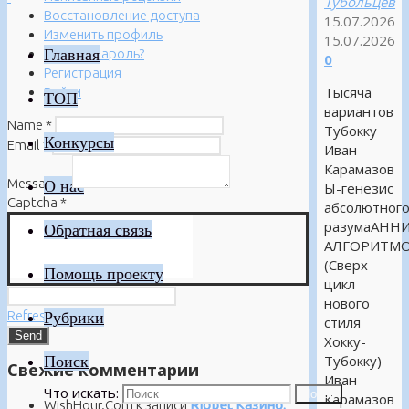
Тубольцев
Восстановление доступа
15.07.2026
Изменить профиль
15.07.2026
Главная
Забыли пароль?
0
Регистрация
Тысяча
Войти
ТОП
вариантов
Name
*
Тубокку
Конкурсы
Email
*
Иван
Карамазов
Message
*
О нас
Ы-генезис
Captcha
*
абсолютног
разумаАНН
Обратная связь
АЛГОРИТМ
(Сверх-
Помощь проекту
цикл
нового
Refresh
Рубрики
стиля
Хокку-
Поиск
Тубокку)
Свежие комментарии
Иван
Что искать:
Поиск
Карамазов
WishHour.Com
к записи
Riobet Казино: