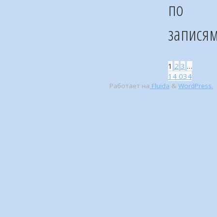
по
запися
1
2
3
…
14 034
Работает на
Fluida
&
WordPress.