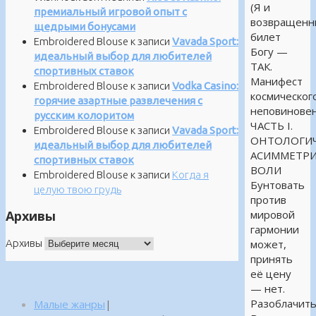
(Я и
премиальный игровой опыт с
возвращенн
щедрыми бонусами
билет
Embroidered Blouse
к записи
Vavada Sport:
Богу —
идеальный выбор для любителей
ТАК.
спортивных ставок
Манифест
Embroidered Blouse
к записи
Vodka Casino:
космическог
горячие азартные развлечения с
неповиновен
русским колоритом
ЧАСТЬ I.
Embroidered Blouse
к записи
Vavada Sport:
ОНТОЛОГИЧ
идеальный выбор для любителей
АСИММЕТР
спортивных ставок
ВОЛИ
Embroidered Blouse
к записи
Когда я
Бунтовать
целую твою грудь
против
Архивы
мировой
гармонии
Архивы
может,
принять
её цену
— нет.
Разоблачит
Малые жанры
|