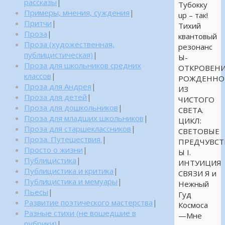
рассказы
|
Тубокку
Примеры, мнения, суждения
|
up – так!
Притчи
|
Тихий
Проза
|
квантовый
Проза (художественная,
резонанс
публицистическая)
|
Ы-
Проза для школьников средних
ОТКРОВЕНИ
классов
|
РОЖДЕННО
Проза для Андрея
|
ИЗ
Проза для детей
|
ЧИСТОГО
Проза для дошкольников
|
СВЕТА.
Проза для младших школьников
|
ЦИКЛ:
Проза для старшеклассников
|
СВЕТОВЫЕ
Проза. Путешествия.
|
ПРЕДЧУВСТ
Просто о жизни
|
Ы I.
Публицистика
|
ИНТУИЦИЯ
Публицистика и критика
|
СВЯЗИ Я и
Публицистика и мемуары
|
Нежный
Пьесы
|
Гуд
Развитие поэтического мастерства
|
Космоса
Разные стихи (не вошедшие в
—Мне
рубрики)
|