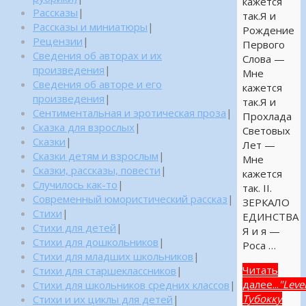
кажется
Рассказы
|
так.Я и
Рассказы и миниатюры
|
Рождение
Рецензии
|
Первого
Сведения об авторах и их
Слова —
произведения
|
Мне
Сведения об авторе и его
кажется
произведения
|
так.Я и
Сентиментальная и эротическая проза
|
Прохлада
Сказка для взрослых
|
Световых
Сказки
|
Лет —
Сказки детям и взрослым
|
Мне
Сказки, рассказы, повести
|
кажется
Случилось как-то
|
так. II.
Современный юмористический рассказ
|
ЗЕРКАЛО
Стихи
|
ЕДИНСТВА
Стихи для детей
|
Я и я —
Стихи для дошкольников
|
Роса …
Стихи для младших школьников
|
Читать
Стихи для старшеклассников
|
далее...
"Leve
Стихи для школьников средних классов
|
Тубокку
Стихи и их циклы для детей
|