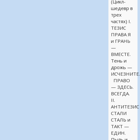
(Цикл-
шедевр в
трех
частях) I.
ТЕЗИС
ПРАВА Я
и ГРАНЬ
—
ВМЕСТЕ.
Тень и
дрожь —
ИСЧЕЗНИТЕ
ПРАВО
— ЗДЕСЬ.
ВСЕГДА.
II.
АНТИТЕЗИС
СТАЛИ
СТАЛЬ и
ТАКТ —
ЕДИН.
Пыль и …