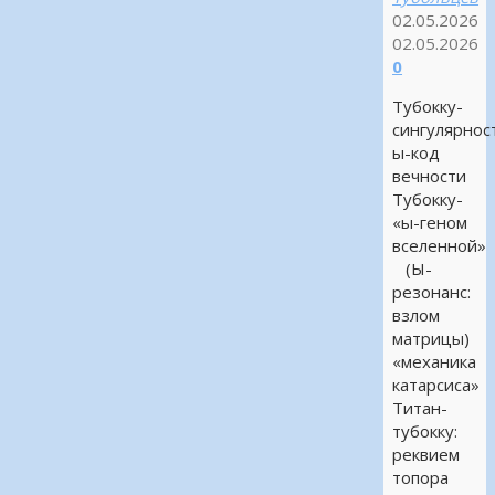
02.05.2026
02.05.2026
0
Тубокку-
сингулярнос
ы-код
вечности
Тубокку-
«ы-геном
вселенной»
(Ы-
резонанс:
взлом
матрицы)
«механика
катарсиса»
Титан-
тубокку:
реквием
топора