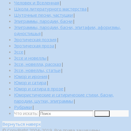
Человек и Вселенная
|
Школа литературного мастерства
|
Шуточные песни, частушки
|
Эпиграммы, пародии, басни
|
Эпиграммы, пародии, басни, эпитафии, афоризмы,
одностишья
|
Эротическая поэзия
|
Эротическая проза
|
Эссе
|
Эссе и новеллы
|
Эссе, новелла, рассказ
|
Эссе, новеллы, статьи
|
Юмор и ирония
|
Юмор и сатира
|
Юмор и сатира в прозе
|
Юмористические и сатирические стихи, басни,
пародии, шутки, эпиграммы
|
Рубрики
|
Что искать:
Поиск
Вернуться наверх
© CopyRight 2004-2019. Все права защищены