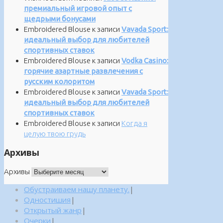
премиальный игровой опыт с
щедрыми бонусами
Embroidered Blouse
к записи
Vavada Sport:
идеальный выбор для любителей
спортивных ставок
Embroidered Blouse
к записи
Vodka Casino:
горячие азартные развлечения с
русским колоритом
Embroidered Blouse
к записи
Vavada Sport:
идеальный выбор для любителей
спортивных ставок
Embroidered Blouse
к записи
Когда я
целую твою грудь
Архивы
Архивы
Обустраиваем нашу планету.
|
Одностишия
|
Открытый жанр
|
Очерки
|