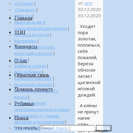
от
vgm
«Россия»
|
30.12.2020
«Смелые»
|
30.12.2020
Help me
|
Главная
Авангардная и
Уходит
психоделическая поэзия
|
ТОП
пора
Авторская песня
|
золотая,
Афоризмы
|
поплачься,
Конкурсы
Байка (миниатюра,
себя
короткий рассказ)
|
пожалей,
Байки
|
О нас
берёза
Байки в стихах
|
обноски
Без рубрики
|
Обратная связь
латает
Большой рассказ.
|
цыганской
Братья по разуму
|
иголкой
Помощь проекту
В поисках алмазного
дождей.
венца
|
Рубрики
В поле зрения:
А клёны
информационные и иные
не прячут
материалы от наших
Поиск
нагие
авторов и подписчиков
|
узлы
Что искать:
Веду собственный поиск.
|
Поиск
выступающих