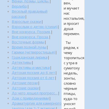
Венки, поэмы, циклы.
|
вен,
Верлибр
|
и мучает
Веселый правдивый
нас
рассказ
|
ностальгия,
Взрослые сказки
|
и просит
Взрослым о детях (стихи)
|
душа
Вне конкурса. Поэзия.
|
перемен.
Вне конкурса. Проза.
|
Восточные формы
|
Ты
Время полной луны
|
рядом, к
Гарики (четверостишья)
|
чему
Гражданская лирика
|
торопиться
Детективы
|
с утра в
Детективы и мистика
|
суматоху
Детская поэзия до 6 лет
|
недель,
Детская поэзия от 6 лет
|
зонты,
Детские песни
|
словно
Детские сказки
|
чёрные
До чего дошел прогресс…
|
птицы,
Дом с привидениями
|
куда-то
Драматургия для камерного
уносят
театра (для 2-7 актеров)
|
людей.