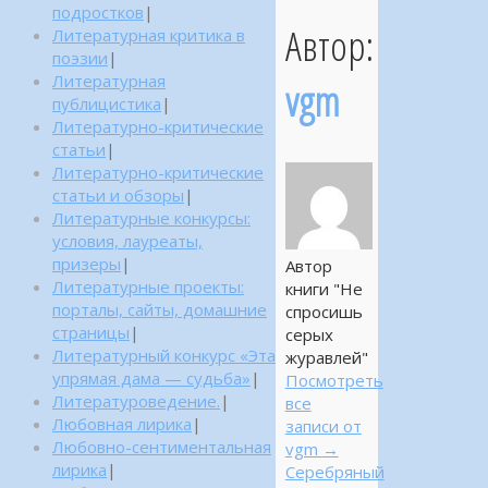
подростков
|
Автор:
Литературная критика в
поэзии
|
Литературная
vgm
публицистика
|
Литературно-критические
статьи
|
Литературно-критические
статьи и обзоры
|
Литературные конкурсы:
условия, лауреаты,
призеры
|
Автор
Литературные проекты:
книги "Не
порталы, сайты, домашние
спросишь
страницы
|
серых
Литературный конкурс «Эта
журавлей"
упрямая дама — судьба»
|
Посмотреть
Литературоведение.
|
все
Любовная лирика
|
записи от
Любовно-сентиментальная
vgm
→
лирика
|
Серебряный