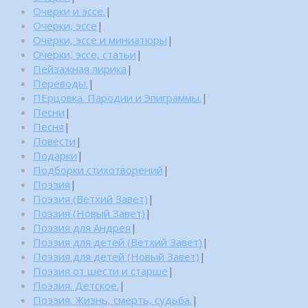
Очерки и эссе.
|
Очерки, эссе
|
Очерки, эссе и миниатюры
|
Очерки, эссе, статьи
|
Пейзажная лирика
|
Переводы.
|
ПЕрцовка. Пародии и Эпиграммы.
|
Песни
|
Песня
|
Повести
|
Подарки
|
Подборки стихотворений
|
Поэзия
|
Поэзия (Ветхий Завет)
|
Поэзия (Новый Завет)
|
Поэзия для Андрея
|
Поэзия для детей (Ветхий Завет)
|
Поэзия для детей (Новый Завет)
|
Поэзия от шести и старше
|
Поэзия. Детское.
|
Поэзия. Жизнь, смерть, судьба.
|