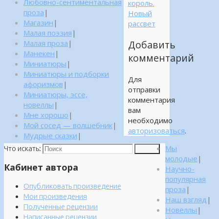
Любовно-сентиментальная
король.
проза
|
Новый
Магазин
|
рассвет
Малая поэзия
|
Малая проза
|
Добавить
Манекен
|
комментарий
Миниатюры
|
Миниатюры и подборки
Для
афоризмов
|
отправки
Миниатюры, эссе,
комментария
новеллы
|
вам
Мне хорошо
|
необходимо
Мой сосед — волшебник
|
авторизоваться
.
Мудрые сказки
|
Мы
Что искать:
Поиск
молодые
|
Кабинет автора
Научно-
популярная
Опубликовать произведение
проза
|
Мои произведения
Наш взгляд
|
Полученные рецензии
Новеллы
|
Написанные рецензии