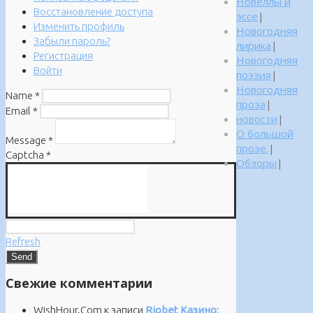
Новеллы и
Восстановление доступа
эссе
|
Изменить профиль
Новогодняя
Забыли пароль?
лирика
|
Регистрация
Новогодняя
Войти
поэзия
|
Новогодняя
Name
*
проза
|
Email
*
новости
|
О большой
Message
*
прозе.
|
Captcha
*
Обзоры
|
Refresh
Свежие комментарии
WishHour.Com
к записи
Riobet Казино: