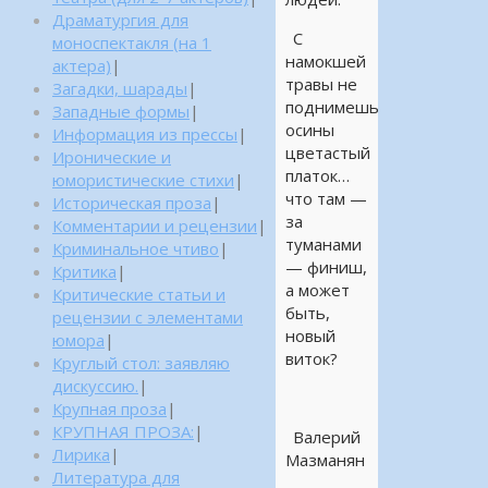
Драматургия для
С
моноспектакля (на 1
намокшей
актера)
|
травы не
Загадки, шарады
|
поднимешь
Западные формы
|
осины
Информация из прессы
|
цветастый
Иронические и
платок…
юмористические стихи
|
что там —
Историческая проза
|
за
Комментарии и рецензии
|
туманами
Криминальное чтиво
|
— финиш,
Критика
|
а может
Критические статьи и
быть,
рецензии с элементами
новый
юмора
|
виток?
Круглый стол: заявляю
дискуссию.
|
Крупная проза
|
КРУПНАЯ ПРОЗА:
|
Валерий
Лирика
|
Мазманян
Литература для