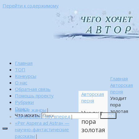
Перейти к содержимому
Главная
ТОП
Конкурсы
Главная
О нас
Авторская
Обратная связь
песня
Авторская
Помощь проекту
Уходит
песня
Рубрики
пора
Поиск
Малые жанры
|
золотая
Уходит
Что искать:
…много лет тому вперед
|
Поиск
пора
«Per Aspera ad Astra» —
золотая
научно-фантастические
рассказы
|