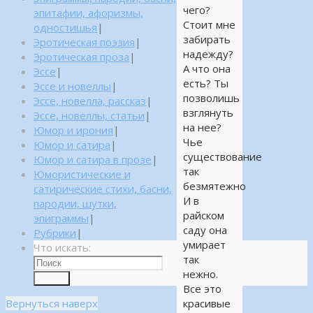
чего?
эпитафии, афоризмы,
Стоит мне
одностишья
|
забирать
Эротическая поэзия
|
надежду?
Эротическая проза
|
А что она
Эссе
|
есть? Ты
Эссе и новеллы
|
позволишь
Эссе, новелла, рассказ
|
взглянуть
Эссе, новеллы, статьи
|
на нее?
Юмор и ирония
|
Чье
Юмор и сатира
|
существование
Юмор и сатира в прозе
|
так
Юмористические и
безмятежно
сатирические стихи, басни,
И в
пародии, шутки,
райском
эпиграммы
|
саду она
Рубрики
|
умирает
Что искать:
так
нежно.
Поиск
Все это
Вернуться наверх
красивые