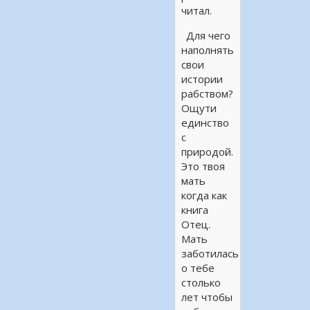
читал.
Для чего
наполнять
свои
истории
рабством?
Ощути
единство
с
природой.
Это твоя
мать
когда как
книга
Отец.
Мать
заботилась
о тебе
столько
лет чтобы