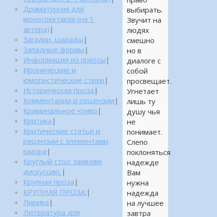
Драматургия для
выбирать.
моноспектакля (на 1
Звучит на
актера)
|
людях
Загадки, шарады
|
смешно
Западные формы
|
но в
Информация из прессы
|
диалоге с
Иронические и
собой
юмористические стихи
|
просвещает.
Историческая проза
|
Угнетает
Комментарии и рецензии
|
лишь ту
Криминальное чтиво
|
душу чья
Критика
|
не
Критические статьи и
понимает.
рецензии с элементами
Слепо
юмора
|
поклоняться
Круглый стол: заявляю
надежде
дискуссию.
|
Вам
Крупная проза
|
нужна
КРУПНАЯ ПРОЗА:
|
надежда
Лирика
|
на лучшее
Литература для
завтра