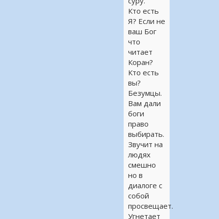
суру.
Кто есть
Я? Если не
ваш Бог
что
читает
Коран?
Кто есть
вы?
Безумцы.
Вам дали
боги
право
выбирать.
Звучит на
людях
смешно
но в
диалоге с
собой
просвещает.
Угнетает