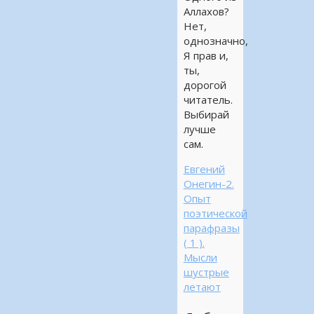
Аллахов?
Нет,
однозначно,
Я прав и,
ты,
дорогой
читатель.
Выбирай
лучше
сам.
Евгений
Онегин-2.
Опыт
поэтической
парафразы
( 1 ).
Мысли
шустрые
летают