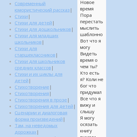
Новое
Современный
время
юмористический рассказ
|
Пора
Стихи
|
перестать
Стихи для детей
|
мыслить
Стихи для дошкольников
|
шаблонно
Стихи для младших
Вот что я
школьников
|
могу
Стихи для
Видеть
старшеклассников
|
время о
Стихи для школьников
чем ты?
средних классов
|
Кто есть
Стихи и их циклы для
я? Коли не
детей
|
бог что
Стихотворение
|
придумал
Стихотворения
|
Все что я
Стихотворения в прозе
|
вижу и
Стихотворения для детей
|
слышу
Сценарии и диалоговая
Я могу
форма произведений
|
осязать
Там, на неведомых
книгу
дорожках
|