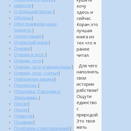
новости
|
хочу
О большой прозе.
|
здесь и
Обзоры
|
сейчас.
Обустраиваем нашу
Коран это
планету.
|
лучшая
Одностишия
|
книга из
Открытый жанр
|
тех что я
Очерки
|
ранее
Очерки и эссе.
|
читал.
Очерки, эссе
|
Для чего
Очерки, эссе и миниатюры
|
наполнять
Очерки, эссе, статьи
|
свои
Пейзажная лирика
|
истории
Переводы.
|
рабством?
ПЕрцовка. Пародии и
Ощути
Эпиграммы.
|
единство
Песни
|
с
Песня
|
природой.
Повести
|
Это твоя
Подарки
|
мать
Подборки стихотворений
|