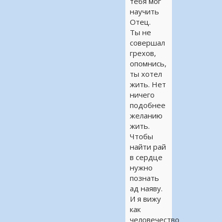
тебя мог
научить
Отец.
Ты не
совершал
грехов,
опомнись,
ты хотел
жить. Нет
ничего
подобнее
желанию
жить.
Чтобы
найти рай
в сердце
нужно
познать
ад наяву.
И я вижу
как
человечество