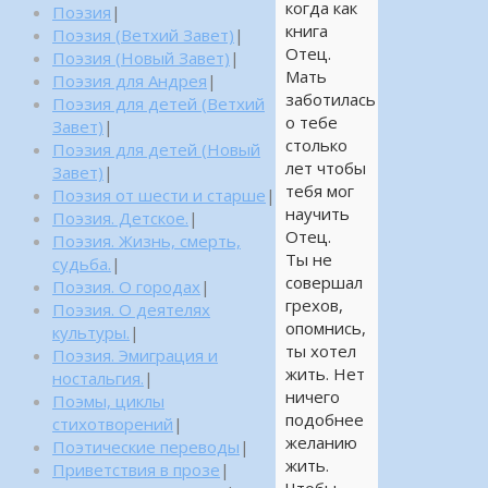
когда как
Поэзия
|
книга
Поэзия (Ветхий Завет)
|
Отец.
Поэзия (Новый Завет)
|
Мать
Поэзия для Андрея
|
заботилась
Поэзия для детей (Ветхий
о тебе
Завет)
|
столько
Поэзия для детей (Новый
лет чтобы
Завет)
|
тебя мог
Поэзия от шести и старше
|
научить
Поэзия. Детское.
|
Отец.
Поэзия. Жизнь, смерть,
Ты не
судьба.
|
совершал
Поэзия. О городах
|
грехов,
Поэзия. О деятелях
опомнись,
культуры.
|
ты хотел
Поэзия. Эмиграция и
жить. Нет
ностальгия.
|
ничего
Поэмы, циклы
подобнее
стихотворений
|
желанию
Поэтические переводы
|
жить.
Приветствия в прозе
|