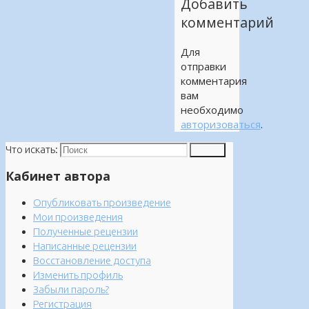
Добавить
комментарий
Для
отправки
комментария
вам
необходимо
авторизоваться
.
Что искать:
Поиск
Кабинет автора
Опубликовать произведение
Мои произведения
Полученные рецензии
Написанные рецензии
Восстановление доступа
Изменить профиль
Забыли пароль?
Регистрация