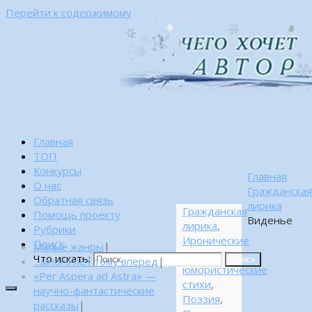
Перейти к содержимому
Главная
ТОП
Конкурсы
Главная
О нас
Гражданска
Обратная связь
лирика
Гражданская
Помощь проекту
Виденье
лирика
,
Рубрики
Иронические
Поиск
Малые жанры
|
и
Что искать:
…много лет тому вперед
|
Поиск
юмористические
«Per Aspera ad Astra» —
стихи
,
научно-фантастические
Поэзия
,
рассказы
|