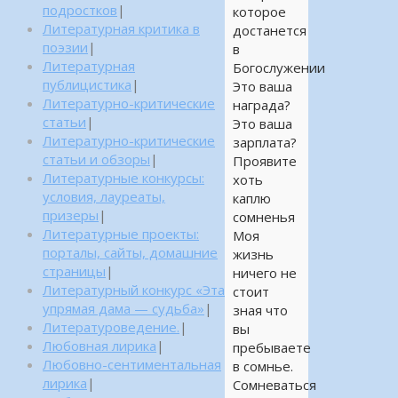
подростков
|
которое
Литературная критика в
достанется
поэзии
|
в
Литературная
Богослужении
публицистика
|
Это ваша
Литературно-критические
награда?
статьи
|
Это ваша
Литературно-критические
зарплата?
статьи и обзоры
|
Проявите
Литературные конкурсы:
хоть
условия, лауреаты,
каплю
призеры
|
сомненья
Литературные проекты:
Моя
порталы, сайты, домашние
жизнь
страницы
|
ничего не
Литературный конкурс «Эта
стоит
упрямая дама — судьба»
|
зная что
Литературоведение.
|
вы
Любовная лирика
|
пребываете
Любовно-сентиментальная
в сомнье.
лирика
|
Сомневаться