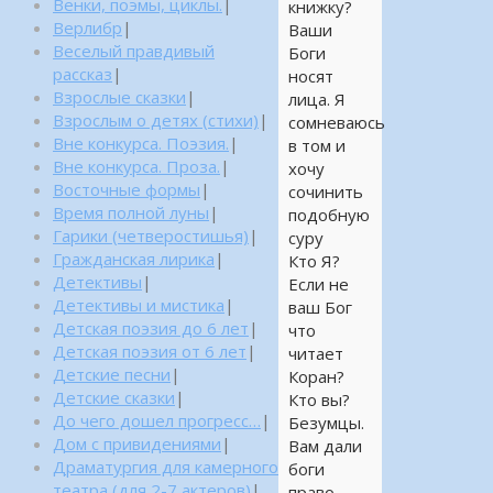
Венки, поэмы, циклы.
|
книжку?
Верлибр
|
Ваши
Веселый правдивый
Боги
рассказ
|
носят
Взрослые сказки
|
лица. Я
Взрослым о детях (стихи)
|
сомневаюсь
Вне конкурса. Поэзия.
|
в том и
Вне конкурса. Проза.
|
хочу
Восточные формы
|
сочинить
Время полной луны
|
подобную
Гарики (четверостишья)
|
суру
Гражданская лирика
|
Кто Я?
Детективы
|
Если не
Детективы и мистика
|
ваш Бог
Детская поэзия до 6 лет
|
что
Детская поэзия от 6 лет
|
читает
Детские песни
|
Коран?
Детские сказки
|
Кто вы?
До чего дошел прогресс…
|
Безумцы.
Дом с привидениями
|
Вам дали
Драматургия для камерного
боги
театра (для 2-7 актеров)
|
право