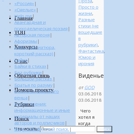
Проза
,
«Россия»
|
Просто о
«Смелые»
|
жизни
,
Help me
|
Главная
Разные
Авангардная и
стихи (не
психоделическая поэзия
|
ТОП
вошедшие
Авторская песня
|
в
Афоризмы
|
рубрики)
,
Конкурсы
Байка (миниатюра,
Фантастика
,
короткий рассказ)
|
Юмор и
Байки
|
О нас
ирония
Байки в стихах
|
Без рубрики
|
Виденье
Обратная связь
Большой рассказ.
|
Братья по разуму
|
от
GOD
Помощь проекту
В поисках алмазного
03.06.2018
венца
|
03.06.2018
Рубрики
В поле зрения:
информационные и иные
Чего
материалы от наших
хотел я
Поиск
авторов и подписчиков
|
когда
Что искать:
Веду собственный поиск.
|
писал
Поиск