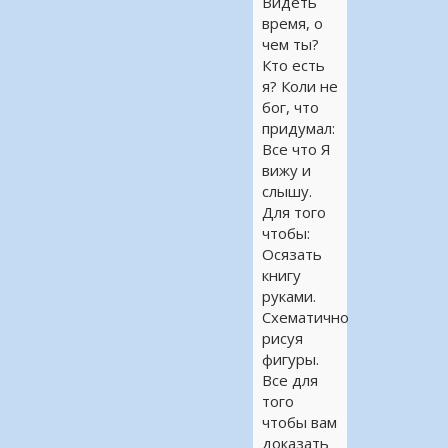
Видеть
время, о
чем ты?
Кто есть
я? Коли не
бог, что
придумал:
Все что Я
вижу и
слышу.
Для того
чтобы:
Осязать
книгу
руками.
Схематично
рисуя
фигуры.
Все для
того
чтобы вам
доказать