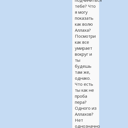
подчиниться
тебе? Что
я могу
показать
как волю
Аллаха?
Посмотри
как все
умирает
вокруг и
ты
будешь
там же,
однако.
Что есть
ты как не
проба
пера?
Одного из
Аллахов?
Нет
однозначно