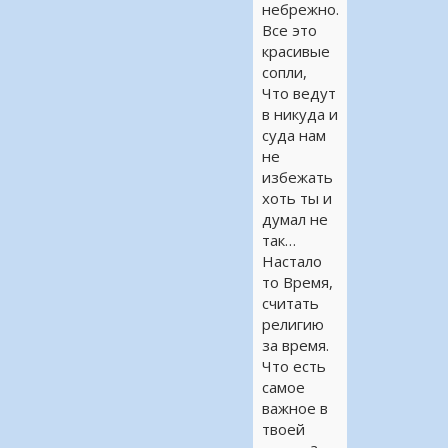
небрежно.
Все это
красивые
сопли,
Что ведут
в никуда и
суда нам
не
избежать
хоть ты и
думал не
так…
Настало
то Время,
считать
религию
за время.
Что есть
самое
важное в
твоей