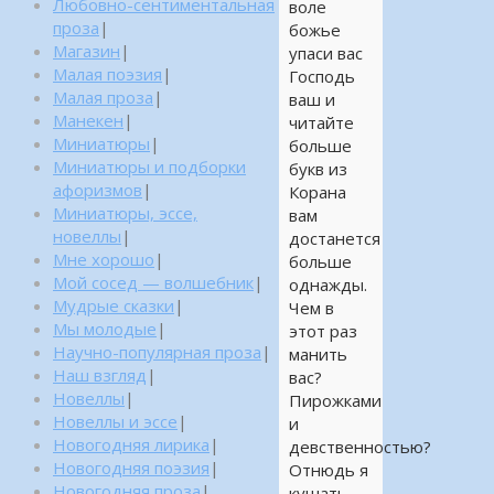
Любовно-сентиментальная
воле
проза
|
божье
Магазин
|
упаси вас
Малая поэзия
|
Господь
Малая проза
|
ваш и
Манекен
|
читайте
Миниатюры
|
больше
Миниатюры и подборки
букв из
афоризмов
|
Корана
Миниатюры, эссе,
вам
новеллы
|
достанется
Мне хорошо
|
больше
Мой сосед — волшебник
|
однажды.
Мудрые сказки
|
Чем в
Мы молодые
|
этот раз
Научно-популярная проза
|
манить
Наш взгляд
|
вас?
Новеллы
|
Пирожками
Новеллы и эссе
|
и
Новогодняя лирика
|
девственностью?
Новогодняя поэзия
|
Отнюдь я
Новогодняя проза
|
кушать