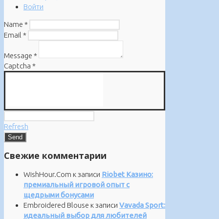
Войти
Name
*
Email
*
Message
*
Captcha
*
Refresh
Свежие комментарии
WishHour.Com
к записи
Riobet Казино:
премиальный игровой опыт с
щедрыми бонусами
Embroidered Blouse
к записи
Vavada Sport:
идеальный выбор для любителей