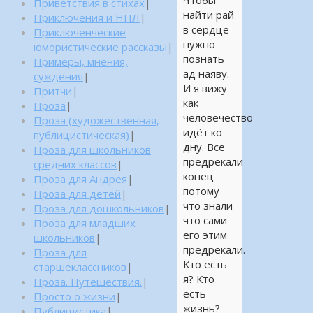
Чтобы
Приветствия в стихах
|
найти рай
Приключения и НПЛ
|
в сердце
Приключенческие
нужно
юмористические рассказы
|
познать
Примеры, мнения,
ад наяву.
суждения
|
И я вижу
Притчи
|
как
Проза
|
человечество
Проза (художественная,
идёт ко
публицистическая)
|
дну. Все
Проза для школьников
предрекали
средних классов
|
конец
Проза для Андрея
|
потому
Проза для детей
|
что знали
Проза для дошкольников
|
что сами
Проза для младших
его этим
школьников
|
предрекали.
Проза для
Кто есть
старшеклассников
|
я? Кто
Проза. Путешествия.
|
есть
Просто о жизни
|
жизнь?
Публицистика
|