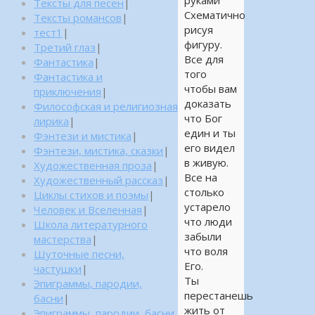
руками
Тексты для песен
|
Схематично
Тексты романсов
|
рисуя
тест1
|
фигуру.
Третий глаз
|
Все для
Фантастика
|
того
Фантастика и
чтобы вам
приключения
|
доказать
Философская и религиозная
что Бог
лирика
|
един и ты
Фэнтези и мистика
|
его видел
Фэнтези, мистика, сказки
|
в живую.
Художественная проза
|
Все на
Художественный рассказ
|
столько
Циклы стихов и поэмы
|
устарело
Человек и Вселенная
|
что люди
Школа литературного
забыли
мастерства
|
что воля
Шуточные песни,
Его.
частушки
|
Ты
Эпиграммы, пародии,
перестанешь
басни
|
жить от
Эпиграммы, пародии, басни,