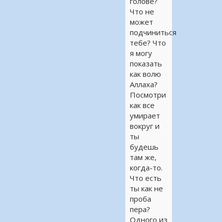
голове?
Что не
может
подчиниться
тебе? Что
я могу
показать
как волю
Аллаха?
Посмотри
как все
умирает
вокруг и
ты
будешь
там же,
когда-то.
Что есть
ты как не
проба
пера?
Одного из