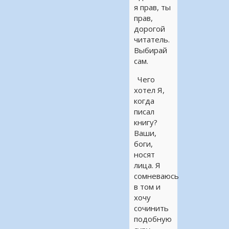
я прав, ты
прав,
дорогой
читатель.
Выбирай
сам.
Чего
хотел Я,
когда
писал
книгу?
Ваши,
боги,
носят
лица. Я
сомневаюсь
в том и
хочу
сочинить
подобную