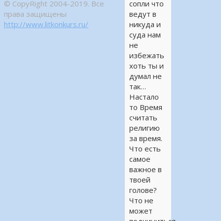
© CopyRight 2004-2019. Все
сопли что
права защищены
ведут в
http://www.litkonkurs.ru/
никуда и
суда нам
не
избежать
хоть ты и
думал не
так…
Настало
то Время
считать
религию
за время.
Что есть
самое
важное в
твоей
голове?
Что не
может