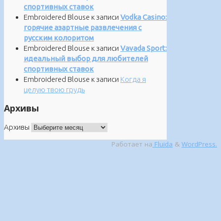
спортивных ставок
Embroidered Blouse
к записи
Vodka Casino:
горячие азартные развлечения с
русским колоритом
Embroidered Blouse
к записи
Vavada Sport:
идеальный выбор для любителей
спортивных ставок
Embroidered Blouse
к записи
Когда я
целую твою грудь
Архивы
Архивы
Работает на
Fluida
&
WordPress.