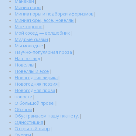
Манекен
|
Миниатюры
|
Миниатюры и подборки афоризмов
|
Миниатюры, эссе, новеллы
|
Мне хорошо
|
Мой сосед — волшебник
|
Мудрые сказки
|
Мы молодые
|
Научно-популярная проза
|
Наш взгляд
|
Новеллы
|
Новеллы и эссе
|
Новогодняя лирика
|
Новогодняя поэзия
|
Новогодняя проза
|
новости
|
О большой прозе.
|
Обзоры
|
Обустраиваем нашу планету.
|
Одностишия
|
Открытый жанр
|
Очерки
|