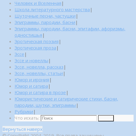
Человек и Вселенная
|
Школа литературного мастерства
|
Шуточные песни, частушки
|
Эпиграммы, пародии, басни
|
Эпиграммы, пародии, басни, эпитафии, афоризмы,
одностишья
|
Эротическая поэзия
|
Эротическая проза
|
Эссе
|
Эссе и новеллы
|
Эссе, новелла, рассказ
|
Эссе, новеллы, статьи
|
Юмор и ирония
|
Юмор и сатира
|
Юмор и сатира в прозе
|
Юмористические и сатирические стихи, басни,
пародии, шутки, эпиграммы
|
Рубрики
|
Что искать:
Поиск
Вернуться наверх
© CopyRight 2004-2019. Все права защищены