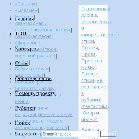
«Россия»
|
Гражданская
«Смелые»
|
лирика
,
Help me
|
Главная
Иронические
Авангардная и
и
психоделическая поэзия
|
ТОП
юмористические
Авторская песня
|
стихи
,
Афоризмы
|
Поэзия
,
Конкурсы
Байка (миниатюра,
Проза
,
короткий рассказ)
|
Просто о
Байки
|
О нас
жизни
,
Байки в стихах
|
Разные
Без рубрики
|
Обратная связь
стихи (не
Большой рассказ.
|
вошедшие
Братья по разуму
|
Помощь проекту
в
В поисках алмазного
рубрики)
,
венца
|
Фантастика
,
Рубрики
В поле зрения:
Юмор и
информационные и иные
ирония
материалы от наших
Поиск
авторов и подписчиков
|
Виденье
Что искать:
Веду собственный поиск.
|
Поиск