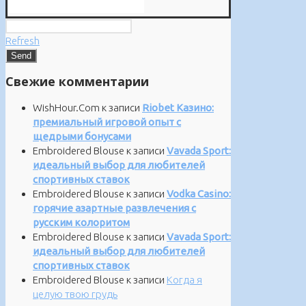
Refresh
Свежие комментарии
WishHour.Com
к записи
Riobet Казино:
премиальный игровой опыт с
щедрыми бонусами
Embroidered Blouse
к записи
Vavada Sport:
идеальный выбор для любителей
спортивных ставок
Embroidered Blouse
к записи
Vodka Casino:
горячие азартные развлечения с
русским колоритом
Embroidered Blouse
к записи
Vavada Sport:
идеальный выбор для любителей
спортивных ставок
Embroidered Blouse
к записи
Когда я
целую твою грудь