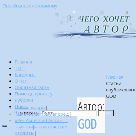
Перейти к содержимому
Главная
ТОП
Конкурсы
Главная
О нас
Статьи
Обратная связь
опубликован
Помощь проекту
GOD
Рубрики
Автор:
Поиск
Малые жанры
|
Что искать:
…много лет тому вперед
|
Поиск
GOD
«Per Aspera ad Astra» —
научно-фантастические
рассказы
|