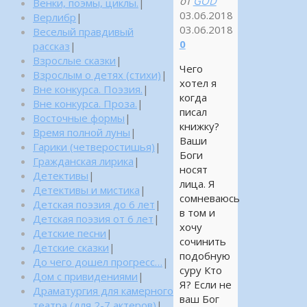
от
GOD
Венки, поэмы, циклы.
|
03.06.2018
Верлибр
|
03.06.2018
Веселый правдивый
0
рассказ
|
Взрослые сказки
|
Чего
Взрослым о детях (стихи)
|
хотел я
Вне конкурса. Поэзия.
|
когда
Вне конкурса. Проза.
|
писал
Восточные формы
|
книжку?
Время полной луны
|
Ваши
Гарики (четверостишья)
|
Боги
Гражданская лирика
|
носят
Детективы
|
лица. Я
Детективы и мистика
|
сомневаюсь
Детская поэзия до 6 лет
|
в том и
Детская поэзия от 6 лет
|
хочу
Детские песни
|
сочинить
Детские сказки
|
подобную
До чего дошел прогресс…
|
суру Кто
Дом с привидениями
|
Я? Если не
Драматургия для камерного
ваш Бог
театра (для 2-7 актеров)
|