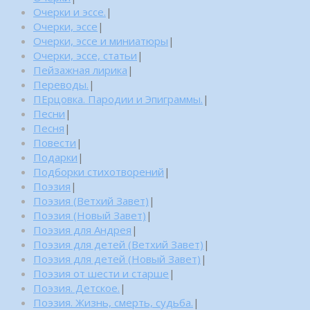
Очерки и эссе.
|
Очерки, эссе
|
Очерки, эссе и миниатюры
|
Очерки, эссе, статьи
|
Пейзажная лирика
|
Переводы.
|
ПЕрцовка. Пародии и Эпиграммы.
|
Песни
|
Песня
|
Повести
|
Подарки
|
Подборки стихотворений
|
Поэзия
|
Поэзия (Ветхий Завет)
|
Поэзия (Новый Завет)
|
Поэзия для Андрея
|
Поэзия для детей (Ветхий Завет)
|
Поэзия для детей (Новый Завет)
|
Поэзия от шести и старше
|
Поэзия. Детское.
|
Поэзия. Жизнь, смерть, судьба.
|