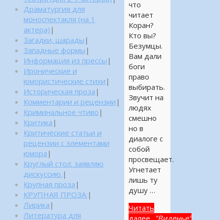
что
Драматургия для
читает
моноспектакля (на 1
Коран?
актера)
|
Кто вы?
Загадки, шарады
|
Безумцы.
Западные формы
|
Вам дали
Информация из прессы
|
боги
Иронические и
право
юмористические стихи
|
выбирать.
Историческая проза
|
Звучит на
Комментарии и рецензии
|
людях
Криминальное чтиво
|
смешно
Критика
|
но в
Критические статьи и
диалоге с
рецензии с элементами
собой
юмора
|
просвещает.
Круглый стол: заявляю
Угнетает
дискуссию.
|
лишь ту
Крупная проза
|
душу …
КРУПНАЯ ПРОЗА:
|
Лирика
|
Читать
Литература для
далее...
"Виденье"