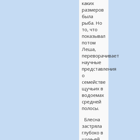
каких
размеров
была
рыба. Но
то, что
показывал
потом
Леша,
переворачивает
научные
представления
о
семействе
щучьих в
водоемах
средней
полосы.
Блесна
застряла
глубоко в
щучьей