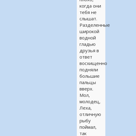
когда они
тебя не
слышат.
Разделенные
широкой
водной
гладью
друзья в
ответ
восхищенно
подняли
большие
пальцы
вверх.
Мол,
молодец,
Леха,
отличную
рыбу
поймал,
так