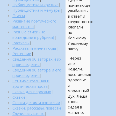
Публицистика и критика
|
понимающе
Публицистика и мемуары
|
улыбались
Пьесы
|
в ответ и
Развитие поэтического
сочувственно
мастерства
|
хлопали
Разные стихи (не
по
вошедшие в рубрики)
|
больному
Рассказы
|
Лешиному
Рассказы и миниатюры
|
плечу.
Рецензии
|
Через
Сведения об авторах и их
две
произведения
|
недели,
Сведения об авторе и его
восстановив
произведения
|
здоровье
Сентиментальная и
и
эротическая проза
|
моральный
Сказка для взрослых
|
дух, Леша
Сказки
|
снова
Сказки детям и взрослым
|
сидел в
Сказки, рассказы, повести
|
машине,
Случилось как-то
|