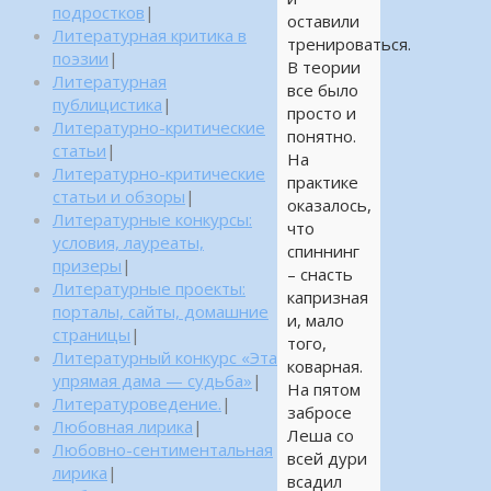
подростков
|
оставили
Литературная критика в
тренироваться.
поэзии
|
В теории
Литературная
все было
публицистика
|
просто и
Литературно-критические
понятно.
статьи
|
На
Литературно-критические
практике
статьи и обзоры
|
оказалось,
Литературные конкурсы:
что
условия, лауреаты,
спиннинг
призеры
|
– снасть
Литературные проекты:
капризная
порталы, сайты, домашние
и, мало
страницы
|
того,
Литературный конкурс «Эта
коварная.
упрямая дама — судьба»
|
На пятом
Литературоведение.
|
забросе
Любовная лирика
|
Леша со
Любовно-сентиментальная
всей дури
лирика
|
всадил