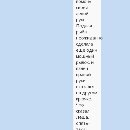
помочь
своей
левой
руке.
Подлая
рыба
неожиданно
сделала
еще один
мощный
рывок, и
палец
правой
руки
оказался
на другом
крючке.
Что
сказал
Леша,
опять-
таки