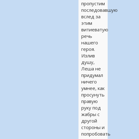
пропустим
последовавшую
вслед за
этим
витиеватую
речь
нашего
героя.
Излив
душу,
Леша не
придумал
ничего
умнее, как
просунуть
правую
руку под
жабры с
другой
стороны и
попробовать