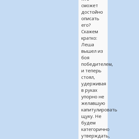
сможет
достойно
описать
его?
Скажем
кратко:
Леша
вышел из
боя
победителем,
и теперь
стоял,
удерживая
в руках
упорно не
желавшую
капитулировать
щуку. Не
будем
категорично
утверждать,