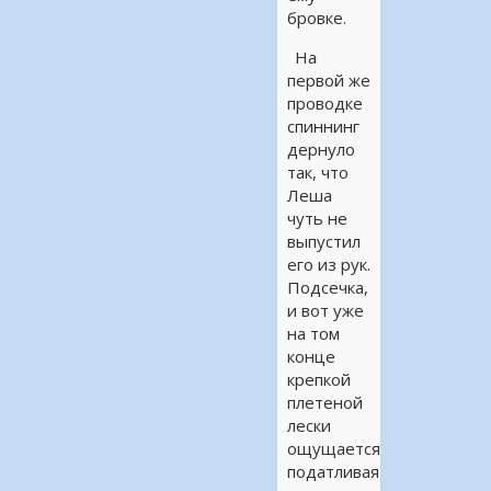
бровке.
На
первой же
проводке
спиннинг
дернуло
так, что
Леша
чуть не
выпустил
его из рук.
Подсечка,
и вот уже
на том
конце
крепкой
плетеной
лески
ощущается
податливая