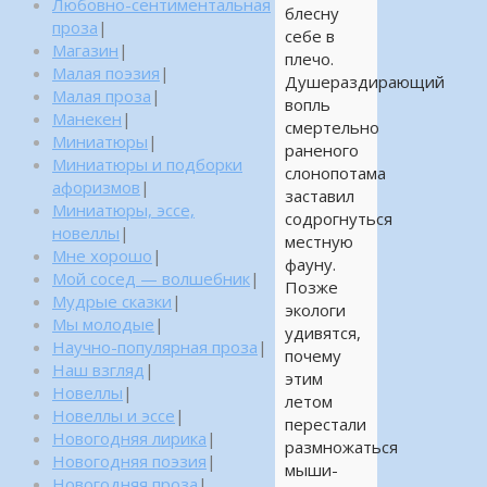
Любовно-сентиментальная
блесну
проза
|
себе в
Магазин
|
плечо.
Малая поэзия
|
Душераздирающий
Малая проза
|
вопль
Манекен
|
смертельно
Миниатюры
|
раненого
Миниатюры и подборки
слонопотама
афоризмов
|
заставил
Миниатюры, эссе,
содрогнуться
новеллы
|
местную
Мне хорошо
|
фауну.
Мой сосед — волшебник
|
Позже
Мудрые сказки
|
экологи
Мы молодые
|
удивятся,
Научно-популярная проза
|
почему
Наш взгляд
|
этим
Новеллы
|
летом
Новеллы и эссе
|
перестали
Новогодняя лирика
|
размножаться
Новогодняя поэзия
|
мыши-
Новогодняя проза
|