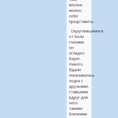
вполне
можно
себе
представить.
Округлившимися
от боли
глазами
он
оглядел
берег.
Никого.
Вдали
покачивалась
лодка с
друзьями,
ставшими
вдруг для
него
такими
близкими