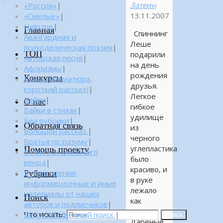
Затеин
«Россия»
|
13.11.2007
«Смелые»
|
Help me
|
Главная
Спиннинг
Авангардная и
Леше
психоделическая поэзия
|
ТОП
подарили
Авторская песня
|
на день
Афоризмы
|
рождения
Конкурсы
Байка (миниатюра,
друзья.
короткий рассказ)
|
Легкое
Байки
|
О нас
гибкое
Байки в стихах
|
удилище
Без рубрики
|
Обратная связь
из
Большой рассказ.
|
черного
Братья по разуму
|
углепластика
Помощь проекту
В поисках алмазного
было
венца
|
красиво, и
Рубрики
В поле зрения:
в руке
информационные и иные
лежало
материалы от наших
Поиск
как
авторов и подписчиков
|
влитое.
Что искать:
Веду собственный поиск.
|
Поиск
Дареные