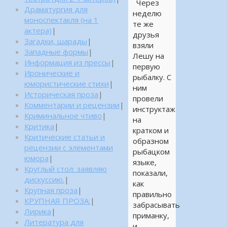
Через
Драматургия для
неделю
моноспектакля (на 1
те же
актера)
|
друзья
Загадки, шарады
|
взяли
Западные формы
|
Лешу на
Информация из прессы
|
первую
Иронические и
рыбалку. С
юмористические стихи
|
ним
Историческая проза
|
провели
Комментарии и рецензии
|
инструктаж
Криминальное чтиво
|
на
Критика
|
кратком и
Критические статьи и
образном
рецензии с элементами
рыбацком
юмора
|
языке,
Круглый стол: заявляю
показали,
дискуссию.
|
как
Крупная проза
|
правильно
КРУПНАЯ ПРОЗА:
|
забрасывать
Лирика
|
приманку,
Литература для
и