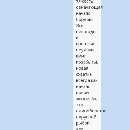
тяжесть,
означающая
начало
борьбы.
Все
невзгоды
и
прошлые
неудачи
вмиг
позабыты,
новая
схватка
всегда как
начало
новой
жизни. Ах,
это
единоборство
с крупной
рыбой!
Кто