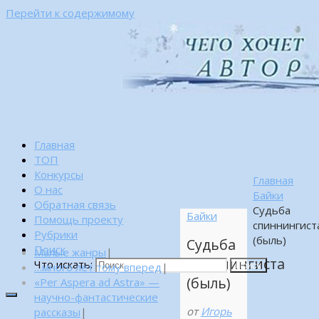
Перейти к содержимому
Главная
ТОП
Конкурсы
Главная
О нас
Байки
Обратная связь
Судьба
Байки
Помощь проекту
спиннингист
Рубрики
(быль)
Судьба
Поиск
Малые жанры
|
спиннингиста
Что искать:
…много лет тому вперед
|
Поиск
(быль)
«Per Aspera ad Astra» —
научно-фантастические
от
Игорь
рассказы
|