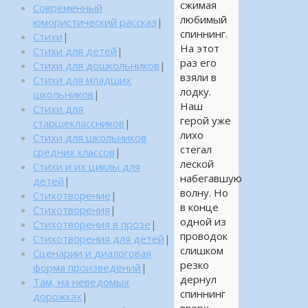
сжимая
Современный
любимый
юмористический рассказ
|
спиннинг.
Стихи
|
На этот
Стихи для детей
|
раз его
Стихи для дошкольников
|
взяли в
Стихи для младших
лодку.
школьников
|
Наш
Стихи для
герой уже
старшеклассников
|
лихо
Стихи для школьников
стегал
средних классов
|
леской
Стихи и их циклы для
набегавшую
детей
|
волну. Но
Стихотворение
|
в конце
Стихотворения
|
одной из
Стихотворения в прозе
|
проводок
Стихотворения для детей
|
слишком
Сценарии и диалоговая
резко
форма произведений
|
дернул
Там, на неведомых
спиннинг
дорожках
|