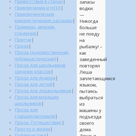
Приветствия в стихах
|
запасы
Приключения и НПЛ
|
водки.
Приключенческие
—
юмористические рассказы
|
Никогда
Примеры, мнения,
больше
суждения
|
не поеду
Притчи
|
на
Проза
|
рыбалку! –
Проза (художественная,
как
публицистическая)
|
заведенный
Проза для школьников
повторял
средних классов
|
Леша
Проза для Андрея
|
заплетающимся
Проза для детей
|
языком,
Проза для дошкольников
|
пытаясь
Проза для младших
выбраться
школьников
|
из
Проза для
машины у
старшеклассников
|
подъезда
Проза. Путешествия.
|
своего
Просто о жизни
|
дома.
Публицистика
|
Друзья