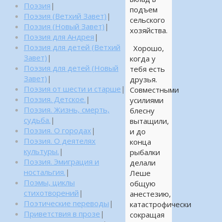
Поэзия
|
подъем
Поэзия (Ветхий Завет)
|
сельского
Поэзия (Новый Завет)
|
хозяйства.
Поэзия для Андрея
|
Поэзия для детей (Ветхий
Хорошо,
Завет)
|
когда у
Поэзия для детей (Новый
тебя есть
Завет)
|
друзья.
Поэзия от шести и старше
|
Совместными
Поэзия. Детское.
|
усилиями
Поэзия. Жизнь, смерть,
блесну
судьба.
|
вытащили,
Поэзия. О городах
|
и до
Поэзия. О деятелях
конца
культуры.
|
рыбалки
Поэзия. Эмиграция и
делали
ностальгия.
|
Леше
Поэмы, циклы
общую
стихотворений
|
анестезию,
Поэтические переводы
|
катастрофически
Приветствия в прозе
|
сокращая