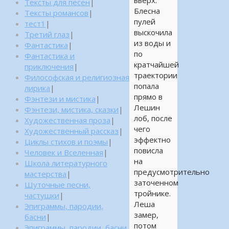
вверх.
Тексты для песен
|
Блесна
Тексты романсов
|
пулей
тест1
|
выскочила
Третий глаз
|
из воды и
Фантастика
|
по
Фантастика и
кратчайшей
приключения
|
траектории
Философская и религиозная
попала
лирика
|
прямо в
Фэнтези и мистика
|
Лешин
Фэнтези, мистика, сказки
|
лоб, после
Художественная проза
|
чего
Художественный рассказ
|
эффектно
Циклы стихов и поэмы
|
повисла
Человек и Вселенная
|
на
Школа литературного
предусмотрительно
мастерства
|
заточенном
Шуточные песни,
тройнике.
частушки
|
Леша
Эпиграммы, пародии,
замер,
басни
|
потом
Эпиграммы, пародии, басни,