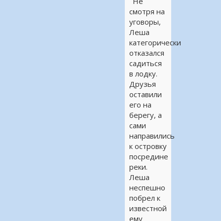
Не
смотря на
уговоры,
Леша
категорически
отказался
садиться
в лодку.
Друзья
оставили
его на
берегу, а
сами
направились
к островку
посредине
реки.
Леша
неспешно
побрел к
известной
ему