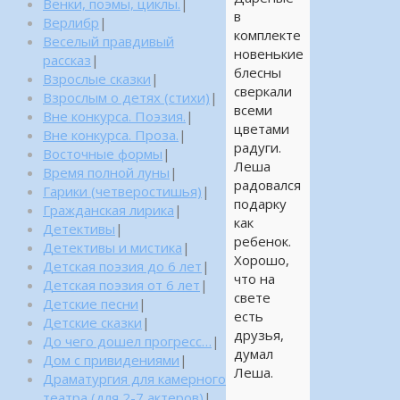
Венки, поэмы, циклы.
|
в
Верлибр
|
комплекте
Веселый правдивый
новенькие
рассказ
|
блесны
Взрослые сказки
|
сверкали
Взрослым о детях (стихи)
|
всеми
Вне конкурса. Поэзия.
|
цветами
Вне конкурса. Проза.
|
радуги.
Восточные формы
|
Леша
Время полной луны
|
радовался
Гарики (четверостишья)
|
подарку
Гражданская лирика
|
как
Детективы
|
ребенок.
Детективы и мистика
|
Хорошо,
Детская поэзия до 6 лет
|
что на
Детская поэзия от 6 лет
|
свете
Детские песни
|
есть
Детские сказки
|
друзья,
До чего дошел прогресс…
|
думал
Дом с привидениями
|
Леша.
Драматургия для камерного
театра (для 2-7 актеров)
|