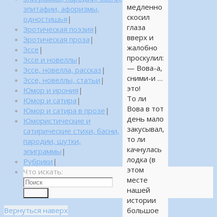
медленно
эпитафии, афоризмы,
скосил
одностишья
|
глаза
Эротическая поэзия
|
вверх и
Эротическая проза
|
жалобно
Эссе
|
проскулил:
Эссе и новеллы
|
— Вова-а,
Эссе, новелла, рассказ
|
сними-и …
Эссе, новеллы, статьи
|
это!
Юмор и ирония
|
То ли
Юмор и сатира
|
Вова в тот
Юмор и сатира в прозе
|
день мало
Юмористические и
закусывал,
сатирические стихи, басни,
то ли
пародии, шутки,
качнулась
эпиграммы
|
лодка (в
Рубрики
|
этом
Что искать:
месте
нашей
Поиск
истории
Вернуться наверх
большое