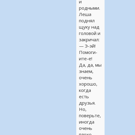
и
родными.
Леша
поднял
щуку над
головой и
закричал:
— Э-эй!
Помоги-
ите-е!
Да, да, мы
знаем,
очень
хорошо,
когда
есть
друзья.
Но,
поверьте,
иногда
очень
плохо,