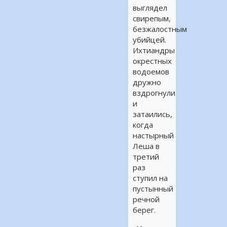
выглядел
свирепым,
безжалостным
убийцей.
Ихтиандры
окрестных
водоемов
дружно
вздрогнули
и
затаились,
когда
настырный
Леша в
третий
раз
ступил на
пустынный
речной
берег.