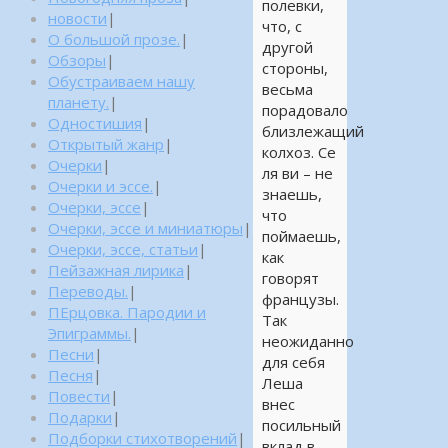
полевки,
новости
|
что, с
О большой прозе.
|
другой
Обзоры
|
стороны,
Обустраиваем нашу
весьма
планету.
|
порадовало
Одностишия
|
близлежащий
Открытый жанр
|
колхоз. Се
Очерки
|
ля ви – не
Очерки и эссе.
|
знаешь,
Очерки, эссе
|
что
Очерки, эссе и миниатюры
|
поймаешь,
Очерки, эссе, статьи
|
как
Пейзажная лирика
|
говорят
Переводы.
|
французы.
ПЕрцовка. Пародии и
Так
Эпиграммы.
|
неожиданно
Песни
|
для себя
Песня
|
Леша
Повести
|
внес
Подарки
|
посильный
Подборки стихотворений
|
вклад в