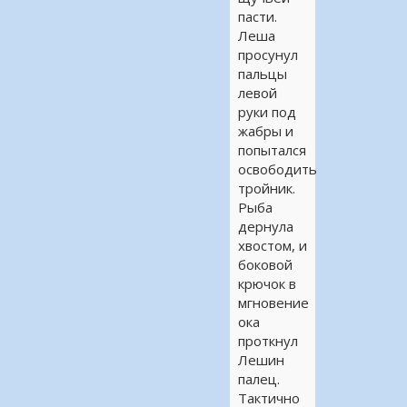
пасти.
Леша
просунул
пальцы
левой
руки под
жабры и
попытался
освободить
тройник.
Рыба
дернула
хвостом, и
боковой
крючок в
мгновение
ока
проткнул
Лешин
палец.
Тактично