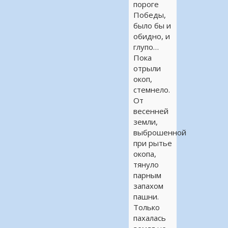
пороге
Победы,
было бы и
обидно, и
глупо…
Пока
отрыли
окоп,
стемнело.
От
весенней
земли,
выброшенной
при рытье
окопа,
тянуло
парным
запахом
пашни.
Только
пахалась