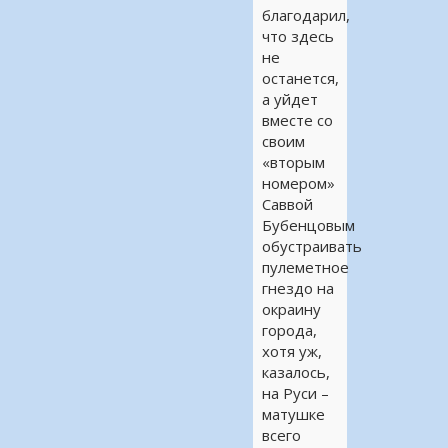
благодарил,
что здесь
не
останется,
а уйдет
вместе со
своим
«вторым
номером»
Саввой
Бубенцовым
обустраивать
пулеметное
гнездо на
окраину
города,
хотя уж,
казалось,
на Руси –
матушке
всего