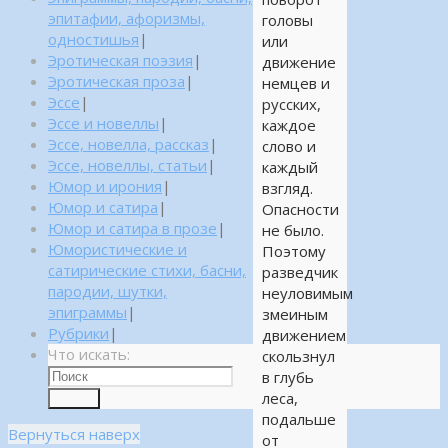
эпитафии, афоризмы,
головы
одностишья
|
или
Эротическая поэзия
|
движение
Эротическая проза
|
немцев и
Эссе
|
русских,
Эссе и новеллы
|
каждое
Эссе, новелла, рассказ
|
слово и
Эссе, новеллы, статьи
|
каждый
Юмор и ирония
|
взгляд.
Юмор и сатира
|
Опасности
Юмор и сатира в прозе
|
не было.
Юмористические и
Поэтому
сатирические стихи, басни,
разведчик
пародии, шутки,
неуловимым
эпиграммы
|
змеиным
Рубрики
|
движением
Что искать:
скользнул
в глубь
леса,
Поиск
подальше
Вернуться наверх
от