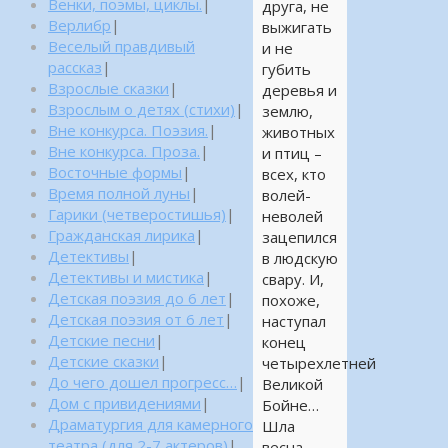
Венки, поэмы, циклы.
|
друга, не
Верлибр
|
выжигать
Веселый правдивый
и не
рассказ
|
губить
Взрослые сказки
|
деревья и
Взрослым о детях (стихи)
|
землю,
Вне конкурса. Поэзия.
|
животных
Вне конкурса. Проза.
|
и птиц –
Восточные формы
|
всех, кто
Время полной луны
|
волей-
Гарики (четверостишья)
|
неволей
Гражданская лирика
|
зацепился
Детективы
|
в людскую
Детективы и мистика
|
свару. И,
Детская поэзия до 6 лет
|
похоже,
Детская поэзия от 6 лет
|
наступал
Детские песни
|
конец
Детские сказки
|
четырехлетней
До чего дошел прогресс…
|
Великой
Дом с привидениями
|
Бойне…
Драматургия для камерного
Шла
театра (для 2-7 актеров)
|
весна