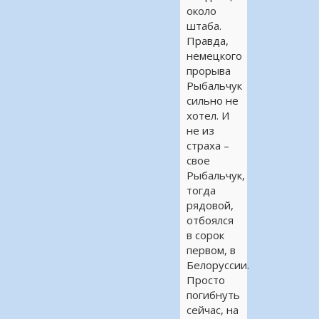
около
штаба.
Правда,
немецкого
прорыва
Рыбальчук
сильно не
хотел. И
не из
страха –
свое
Рыбальчук,
тогда
рядовой,
отбоялся
в сорок
первом, в
Белоруссии.
Просто
погибнуть
сейчас, на