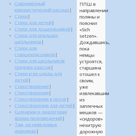
Современный
ППШ в
юмористический рассказ
|
направлении
Стихи
|
поляны и
Стихи для детей
|
пояснил
Стихи для дошкольников
|
«Sich
Стихи для младших
setzen».
школьников
|
Дождавшись,
Стихи для
пока
старшеклассников
|
немцы
Стихи для школьников
устроятся,
средних классов
|
старшина
Стихи и их циклы для
отошел к
детей
|
своим,
Стихотворение
|
уже
Стихотворения
|
извлекавшим
Стихотворения в прозе
|
из
Стихотворения для детей
|
заплечных
Сценарии и диалоговая
мешков —
форма произведений
|
«сидоров»
Там, на неведомых
нехитрую
дорожках
|
дорожную