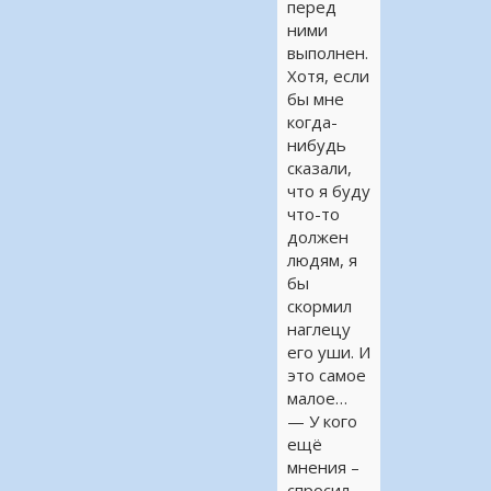
перед
ними
выполнен.
Хотя, если
бы мне
когда-
нибудь
сказали,
что я буду
что-то
должен
людям, я
бы
скормил
наглецу
его уши. И
это самое
малое…
— У кого
ещё
мнения –
спросил