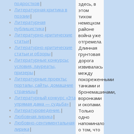
подростков
|
здесь, в
Литературная критика в
этом
поэзии
|
тихом
Литературная
немецком
публицистика
|
районе
Литературно-критические
война уже
статьи
|
отгремела.
Литературно-критические
Длинная
статьи и обзоры
|
грунтовая
Литературные конкурсы:
дорога
условия, лауреаты,
извивалась
призеры
|
между
Литературные проекты:
покореженными
порталы, сайты, домашние
танками и
страницы
|
бронемашинами,
Литературный конкурс «Эта
воронками
упрямая дама — судьба»
|
и окопами.
Литературоведение.
|
Только
Любовная лирика
|
одно
Любовно-сентиментальная
напоминало
лирика
|
о том, что