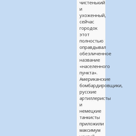
чистенький
и
ухоженный,
сейчас
городок
этот
полностью
оправдывал
обезличенное
название
«населенного
пункта».
Американские
бомбардировщики,
русские
артиллеристы
и
немецкие
танкисты
приложили
максимум