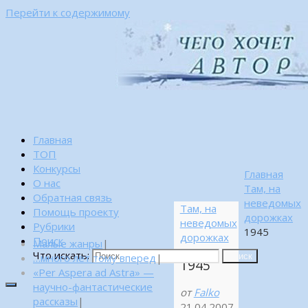
Перейти к содержимому
Главная
ТОП
Конкурсы
Главная
О нас
Там, на
Обратная связь
неведомых
Там, на
Помощь проекту
дорожках
неведомых
Рубрики
1945
дорожках
Поиск
Малые жанры
|
Что искать:
…много лет тому вперед
|
Поиск
1945
«Per Aspera ad Astra» —
научно-фантастические
от
Falko
рассказы
|
21.04.2007