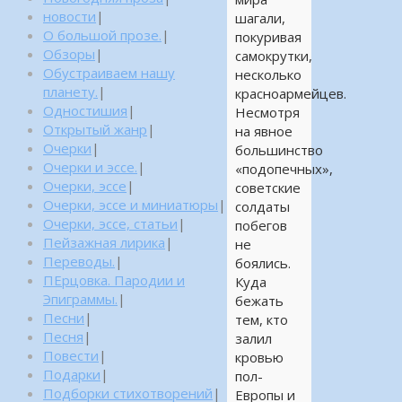
новости
|
шагали,
О большой прозе.
|
покуривая
Обзоры
|
самокрутки,
Обустраиваем нашу
несколько
планету.
|
красноармейцев.
Одностишия
|
Несмотря
Открытый жанр
|
на явное
Очерки
|
большинство
Очерки и эссе.
|
«подопечных»,
Очерки, эссе
|
советские
Очерки, эссе и миниатюры
|
солдаты
Очерки, эссе, статьи
|
побегов
Пейзажная лирика
|
не
Переводы.
|
боялись.
ПЕрцовка. Пародии и
Куда
Эпиграммы.
|
бежать
Песни
|
тем, кто
Песня
|
залил
Повести
|
кровью
Подарки
|
пол-
Подборки стихотворений
|
Европы и