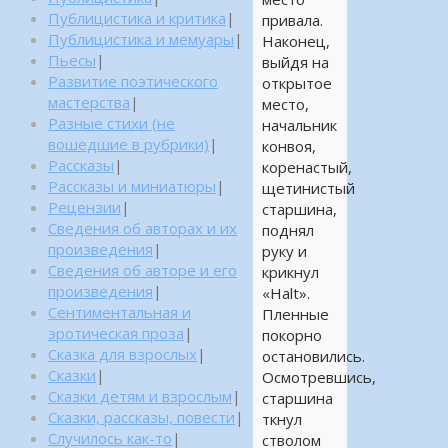
Публицистика и критика
|
привала.
Публицистика и мемуары
|
Наконец,
Пьесы
|
выйдя на
Развитие поэтического
открытое
мастерства
|
место,
Разные стихи (не
начальник
вошедшие в рубрики)
|
конвоя,
Рассказы
|
коренастый,
Рассказы и миниатюры
|
щетинистый
Рецензии
|
старшина,
Сведения об авторах и их
поднял
произведения
|
руку и
Сведения об авторе и его
крикнул
произведения
|
«Halt».
Сентиментальная и
Пленные
эротическая проза
|
покорно
Сказка для взрослых
|
остановились.
Сказки
|
Осмотревшись,
Сказки детям и взрослым
|
старшина
Сказки, рассказы, повести
|
ткнул
Случилось как-то
|
стволом