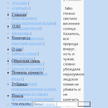
«Россия»
|
«Смелые»
|
falko
Help me
|
Нежно
Главная
Авангардная и
светило
психоделическая поэзия
|
весеннее
ТОП
Авторская песня
|
солнце.
Афоризмы
|
Казалось,
Конкурсы
Байка (миниатюра,
вся
короткий рассказ)
|
природа
Байки
|
вокруг,
О нас
Байки в стихах
|
хоть и
Без рубрики
|
чужая,
Обратная связь
Большой рассказ.
|
словно
Братья по разуму
|
убеждала
Помощь проекту
В поисках алмазного
неразумное
венца
|
людское
Рубрики
В поле зрения:
племя не
информационные и иные
убивать и
материалы от наших
не
Поиск
авторов и подписчиков
|
калечить
Что искать:
Веду собственный поиск.
|
друг
Поиск