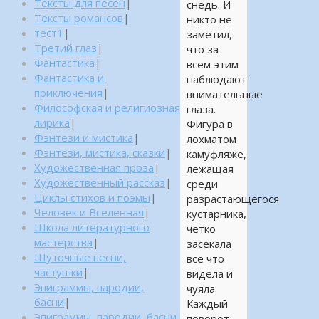
Тексты для песен
|
снедь. И
Тексты романсов
|
никто не
тест1
|
заметил,
Третий глаз
|
что за
Фантастика
|
всем этим
Фантастика и
наблюдают
приключения
|
внимательные
Философская и религиозная
глаза.
лирика
|
Фигура в
Фэнтези и мистика
|
лохматом
Фэнтези, мистика, сказки
|
камуфляже,
Художественная проза
|
лежащая
Художественный рассказ
|
среди
Циклы стихов и поэмы
|
разрастающегося
Человек и Вселенная
|
кустарника,
Школа литературного
четко
мастерства
|
засекала
Шуточные песни,
все что
частушки
|
видела и
Эпиграммы, пародии,
чуяла.
басни
|
Каждый
Эпиграммы, пародии, басни,
поворот