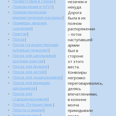
Приветствия в стихах
|
незачем и
Приключения и НПЛ
|
некуда.
Приключенческие
Дорога
юмористические рассказы
|
была в их
Примеры, мнения,
полном
суждения
|
распоряжении
Притчи
|
– поток
Проза
|
наступавшей
Проза (художественная,
армии
публицистическая)
|
был в
Проза для школьников
стороне
средних классов
|
от этого
Проза для Андрея
|
места.
Проза для детей
|
Конвоиры
Проза для дошкольников
|
негромко
Проза для младших
переговаривались,
школьников
|
делясь
Проза для
впечатлениями,
старшеклассников
|
в колонне
Проза. Путешествия.
|
молча
Просто о жизни
|
прикидывали
Публицистика
|
место