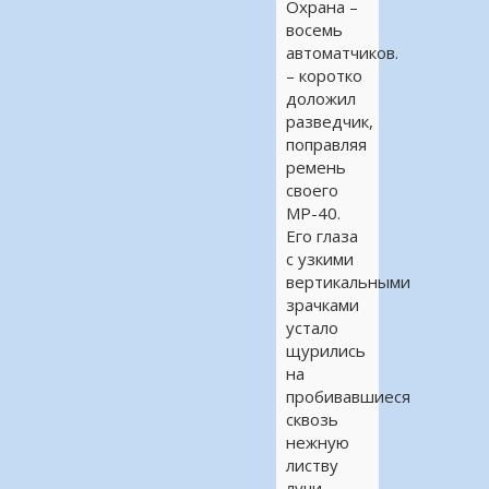
Охрана –
восемь
автоматчиков.
– коротко
доложил
разведчик,
поправляя
ремень
своего
МР-40.
Его глаза
с узкими
вертикальными
зрачками
устало
щурились
на
пробивавшиеся
сквозь
нежную
листву
лучи,