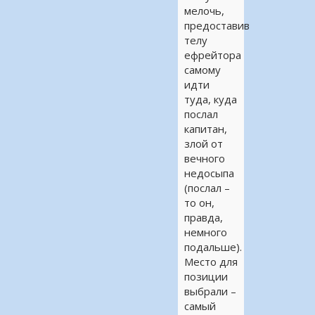
мелочь,
предоставив
телу
ефрейтора
самому
идти
туда, куда
послал
капитан,
злой от
вечного
недосыпа
(послал –
то он,
правда,
немного
подальше).
Место для
позиции
выбрали –
самый