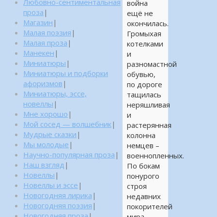
Любовно-сентиментальная
война
проза
|
ещё не
Магазин
|
окончилась.
Малая поэзия
|
Громыхая
Малая проза
|
котелками
Манекен
|
и
Миниатюры
|
разномастной
Миниатюры и подборки
обувью,
афоризмов
|
по дороге
Миниатюры, эссе,
тащилась
новеллы
|
неряшливая
Мне хорошо
|
и
Мой сосед — волшебник
|
растерянная
Мудрые сказки
|
колонна
Мы молодые
|
немцев –
Научно-популярная проза
|
военнопленных.
Наш взгляд
|
По бокам
Новеллы
|
понурого
Новеллы и эссе
|
строя
Новогодняя лирика
|
недавних
Новогодняя поэзия
|
покорителей
Новогодняя проза
|
мира