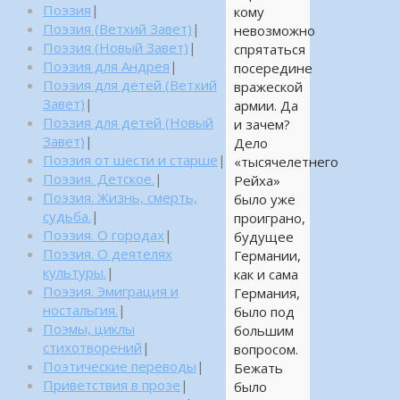
Поэзия
|
кому
Поэзия (Ветхий Завет)
|
невозможно
Поэзия (Новый Завет)
|
спрятаться
Поэзия для Андрея
|
посередине
Поэзия для детей (Ветхий
вражеской
Завет)
|
армии. Да
Поэзия для детей (Новый
и зачем?
Завет)
|
Дело
Поэзия от шести и старше
|
«тысячелетнего
Поэзия. Детское.
|
Рейха»
Поэзия. Жизнь, смерть,
было уже
судьба.
|
проиграно,
Поэзия. О городах
|
будущее
Поэзия. О деятелях
Германии,
культуры.
|
как и сама
Поэзия. Эмиграция и
Германия,
ностальгия.
|
было под
Поэмы, циклы
большим
стихотворений
|
вопросом.
Поэтические переводы
|
Бежать
Приветствия в прозе
|
было