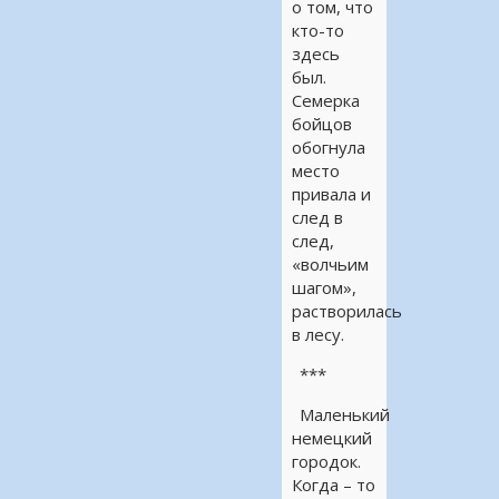
о том, что
кто-то
здесь
был.
Семерка
бойцов
обогнула
место
привала и
след в
след,
«волчьим
шагом»,
растворилась
в лесу.
***
Маленький
немецкий
городок.
Когда – то