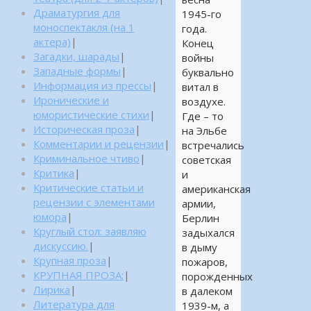
Драматургия для
1945-го
моноспектакля (на 1
года.
актера)
|
Конец
Загадки, шарады
|
войны
Западные формы
|
буквально
Информация из прессы
|
витал в
Иронические и
воздухе.
юмористические стихи
|
Где – то
Историческая проза
|
на Эльбе
Комментарии и рецензии
|
встречались
Криминальное чтиво
|
советская
Критика
|
и
Критические статьи и
американская
рецензии с элементами
армии,
юмора
|
Берлин
Круглый стол: заявляю
задыхался
дискуссию.
|
в дыму
Крупная проза
|
пожаров,
КРУПНАЯ ПРОЗА:
|
порожденных
Лирика
|
в далеком
Литература для
1939-м, а