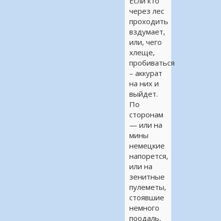
Если кто
через лес
проходить
вздумает,
или, чего
хлеще,
пробиваться
– аккурат
на них и
выйдет.
По
сторонам
— или на
мины
немецкие
напорется,
или на
зенитные
пулеметы,
стоявшие
немного
поодаль,