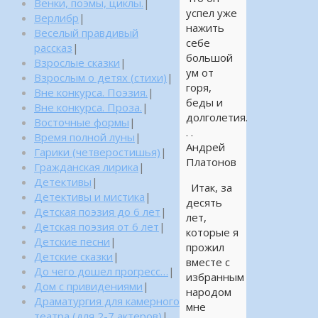
Венки, поэмы, циклы.
|
успел уже
Верлибр
|
нажить
Веселый правдивый
себе
рассказ
|
большой
Взрослые сказки
|
ум от
Взрослым о детях (стихи)
|
горя,
Вне конкурса. Поэзия.
|
беды и
Вне конкурса. Проза.
|
долголетия.
Восточные формы
|
. .
Время полной луны
|
Андрей
Гарики (четверостишья)
|
Платонов
Гражданская лирика
|
Детективы
|
Итак, за
Детективы и мистика
|
десять
Детская поэзия до 6 лет
|
лет,
Детская поэзия от 6 лет
|
которые я
Детские песни
|
прожил
Детские сказки
|
вместе с
До чего дошел прогресс…
|
избранным
Дом с привидениями
|
народом
Драматургия для камерного
мне
театра (для 2-7 актеров)
|