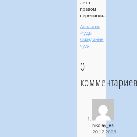
лет с
правом
переписки….
Апология
Иуды
Ожидание
чуда
0
комментарие
nikolay_es
20.12.2006