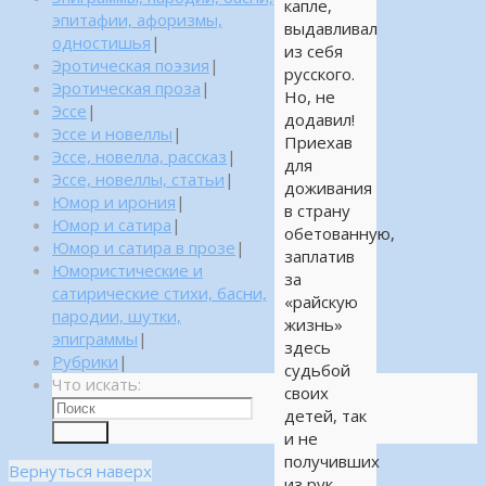
капле,
эпитафии, афоризмы,
выдавливал
одностишья
|
из себя
Эротическая поэзия
|
русского.
Эротическая проза
|
Но, не
Эссе
|
додавил!
Эссе и новеллы
|
Приехав
Эссе, новелла, рассказ
|
для
Эссе, новеллы, статьи
|
доживания
Юмор и ирония
|
в страну
Юмор и сатира
|
обетованную,
Юмор и сатира в прозе
|
заплатив
Юмористические и
за
сатирические стихи, басни,
«райскую
пародии, шутки,
жизнь»
эпиграммы
|
здесь
Рубрики
|
судьбой
Что искать:
своих
детей, так
Поиск
и не
получивших
Вернуться наверх
из рук