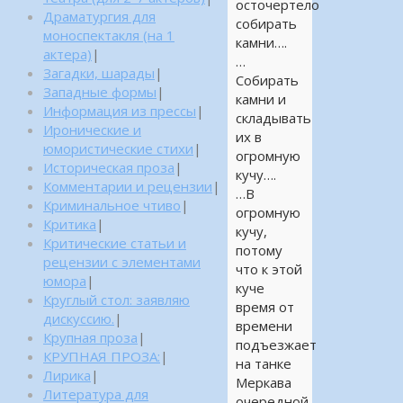
осточертело
Драматургия для
собирать
моноспектакля (на 1
камни….
актера)
|
…
Загадки, шарады
|
Собирать
Западные формы
|
камни и
Информация из прессы
|
складывать
Иронические и
их в
юмористические стихи
|
огромную
Историческая проза
|
кучу….
Комментарии и рецензии
|
…В
Криминальное чтиво
|
огромную
Критика
|
кучу,
Критические статьи и
потому
рецензии с элементами
что к этой
юмора
|
куче
Круглый стол: заявляю
время от
дискуссию.
|
времени
Крупная проза
|
подъезжает
КРУПНАЯ ПРОЗА:
|
на танке
Лирика
|
Меркава
Литература для
очередной,