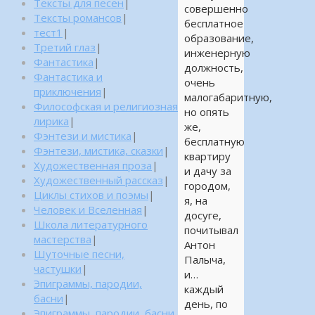
Тексты для песен
|
совершенно
Тексты романсов
|
бесплатное
тест1
|
образование,
Третий глаз
|
инженерную
Фантастика
|
должность,
Фантастика и
очень
приключения
|
малогабаритную,
Философская и религиозная
но опять
лирика
|
же,
Фэнтези и мистика
|
бесплатную
Фэнтези, мистика, сказки
|
квартиру
Художественная проза
|
и дачу за
Художественный рассказ
|
городом,
Циклы стихов и поэмы
|
я, на
Человек и Вселенная
|
досуге,
Школа литературного
почитывал
мастерства
|
Антон
Шуточные песни,
Палыча,
частушки
|
и…
Эпиграммы, пародии,
каждый
басни
|
день, по
Эпиграммы, пародии, басни,