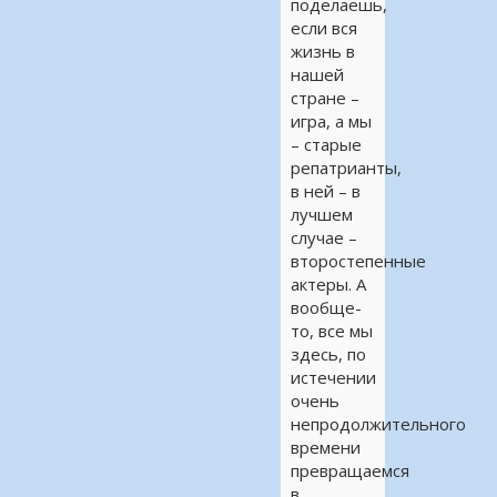
поделаешь,
если вся
жизнь в
нашей
стране –
игра, а мы
– старые
репатрианты,
в ней – в
лучшем
случае –
второстепенные
актеры. А
вообще-
то, все мы
здесь, по
истечении
очень
непродолжительного
времени
превращаемся
в