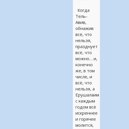
Когда
Тель-
Авив,
обнажив
всё, что
нельзя,
празднует
всё, что
можно… и,
конечно
же, в том
числе, и
всё, что
нельзя, а
Ерушалаим
с каждым
годом всё
искреннее
и горячее
молится,