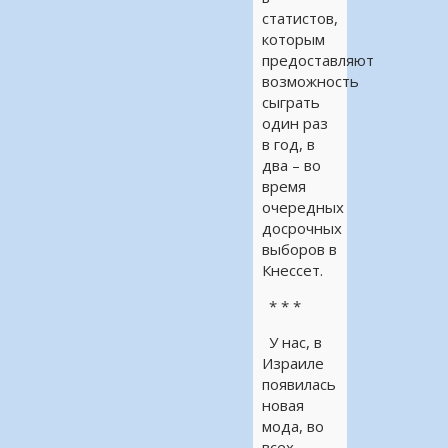
статистов,
которым
предоставляют
возможность
сыграть
один раз
в год, в
два – во
время
очередных
досрочных
выборов в
Кнессет.
* * *
У нас, в
Израиле
появилась
новая
мода, во
всех