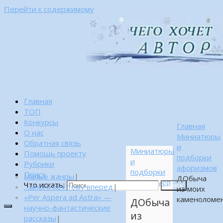
Перейти к содержимому
Главная
ТОП
Конкурсы
Главная
О нас
Миниатюры
Обратная связь
и
Миниатюры
Помощь проекту
подборки
и
Рубрики
афоризмов
подборки
Поиск
Малые жанры
|
ДОбыча
афоризмов
Что искать:
…много лет тому вперед
|
Поиск
из моих
«Per Aspera ad Astra» —
каменоломе
ДОбыча
научно-фантастические
из
рассказы
|