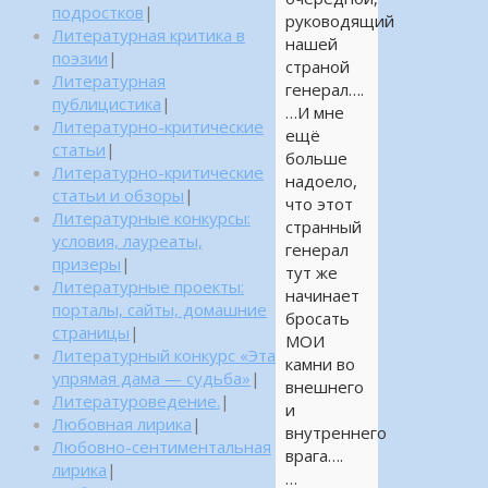
подростков
|
руководящий
Литературная критика в
нашей
поэзии
|
страной
Литературная
генерал….
публицистика
|
…И мне
Литературно-критические
ещё
статьи
|
больше
Литературно-критические
надоело,
статьи и обзоры
|
что этот
Литературные конкурсы:
странный
условия, лауреаты,
генерал
призеры
|
тут же
Литературные проекты:
начинает
порталы, сайты, домашние
бросать
страницы
|
МОИ
Литературный конкурс «Эта
камни во
упрямая дама — судьба»
|
внешнего
Литературоведение.
|
и
Любовная лирика
|
внутреннего
Любовно-сентиментальная
врага….
лирика
|
…