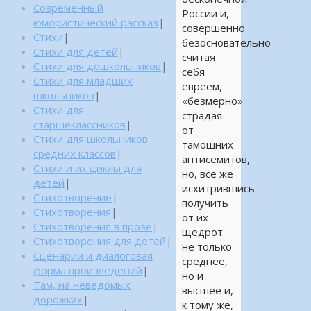
Современный
России и,
юмористический рассказ
|
совершенно
Стихи
|
безосновательно
Стихи для детей
|
считая
Стихи для дошкольников
|
себя
Стихи для младших
евреем,
школьников
|
«безмерно»
Стихи для
страдая
старшеклассников
|
от
Стихи для школьников
тамошних
средних классов
|
антисемитов,
Стихи и их циклы для
но, все же
детей
|
исхитрившись
Стихотворение
|
получить
Стихотворения
|
от их
Стихотворения в прозе
|
щедрот
Стихотворения для детей
|
не только
Сценарии и диалоговая
среднее,
форма произведений
|
но и
Там, на неведомых
высшее и,
дорожках
|
к тому же,