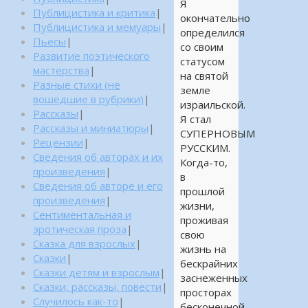
Я
Публицистика и критика
|
окончательно
Публицистика и мемуары
|
определился
Пьесы
|
со своим
Развитие поэтического
статусом
мастерства
|
на святой
Разные стихи (не
земле
вошедшие в рубрики)
|
израильской.
Рассказы
|
Я стал
Рассказы и миниатюры
|
СУПЕРНОВЫМ
Рецензии
|
РУССКИМ.
Сведения об авторах и их
Когда-то,
произведения
|
в
Сведения об авторе и его
прошлой
произведения
|
жизни,
Сентиментальная и
проживая
эротическая проза
|
свою
Сказка для взрослых
|
жизнь на
Сказки
|
бескрайних
Сказки детям и взрослым
|
заснеженных
Сказки, рассказы, повести
|
просторах
Случилось как-то
|
бесконечной