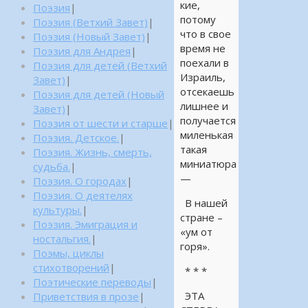
кие,
Поэзия
|
потому
Поэзия (Ветхий Завет)
|
что в свое
Поэзия (Новый Завет)
|
время не
Поэзия для Андрея
|
поехали в
Поэзия для детей (Ветхий
Израиль,
Завет)
|
отсекаешь
Поэзия для детей (Новый
лишнее и
Завет)
|
получается
Поэзия от шести и старше
|
миленькая
Поэзия. Детское.
|
такая
Поэзия. Жизнь, смерть,
миниатюра
судьба.
|
—
Поэзия. О городах
|
Поэзия. О деятелях
В нашей
культуры.
|
стране –
Поэзия. Эмиграция и
«ум от
ностальгия.
|
горя».
Поэмы, циклы
стихотворений
|
* * *
Поэтические переводы
|
ЭТА
Приветствия в прозе
|