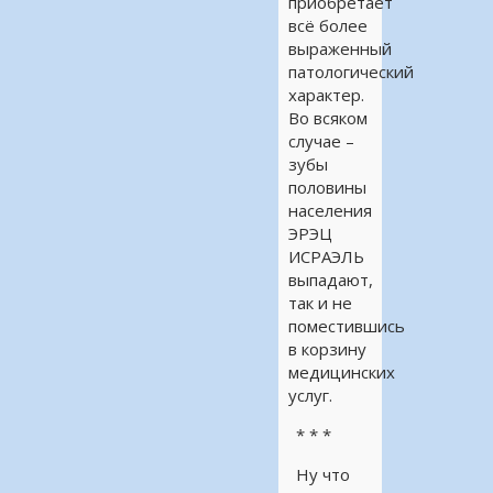
приобретает
всё более
выраженный
патологический
характер.
Во всяком
случае –
зубы
половины
населения
ЭРЭЦ
ИСРАЭЛЬ
выпадают,
так и не
поместившись
в корзину
медицинских
услуг.
* * *
Ну что