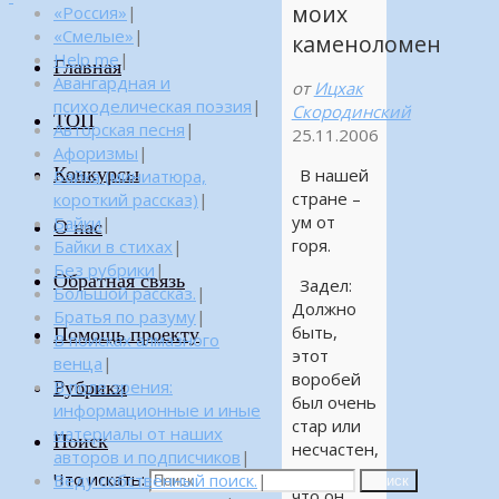
моих
«Россия»
|
«Смелые»
|
каменоломен
Help me
|
Главная
Авангардная и
от
Ицхак
психоделическая поэзия
|
Скородинский
ТОП
Авторская песня
|
25.11.2006
Афоризмы
|
Конкурсы
В нашей
Байка (миниатюра,
стране –
короткий рассказ)
|
ум от
Байки
|
О нас
горя.
Байки в стихах
|
Без рубрики
|
Обратная связь
Задел:
Большой рассказ.
|
Должно
Братья по разуму
|
быть,
Помощь проекту
В поисках алмазного
этот
венца
|
воробей
Рубрики
В поле зрения:
был очень
информационные и иные
стар или
материалы от наших
Поиск
несчастен,
авторов и подписчиков
|
потому
Что искать:
Веду собственный поиск.
|
Поиск
что он