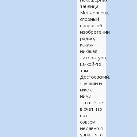
таблица
Менделеева,
спорный
вопрос об
изобретении
радио,
какая-
никакая
литература,
ка-кой-то
там
Достоевский,
Пушкин и
иже с
ними –
это всё не
в счет. Но
вот
совсем
недавно я
узнал, что