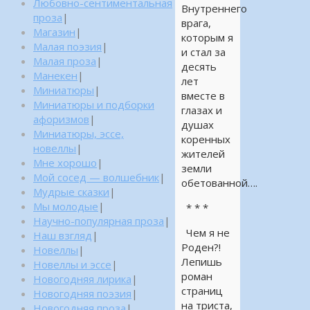
Любовно-сентиментальная
Внутреннего
проза
|
врага,
Магазин
|
которым я
Малая поэзия
|
и стал за
Малая проза
|
десять
Манекен
|
лет
Миниатюры
|
вместе в
Миниатюры и подборки
глазах и
афоризмов
|
душах
Миниатюры, эссе,
коренных
новеллы
|
жителей
Мне хорошо
|
земли
Мой сосед — волшебник
|
обетованной….
Мудрые сказки
|
Мы молодые
|
* * *
Научно-популярная проза
|
Чем я не
Наш взгляд
|
Роден?!
Новеллы
|
Лепишь
Новеллы и эссе
|
роман
Новогодняя лирика
|
страниц
Новогодняя поэзия
|
на триста,
Новогодняя проза
|