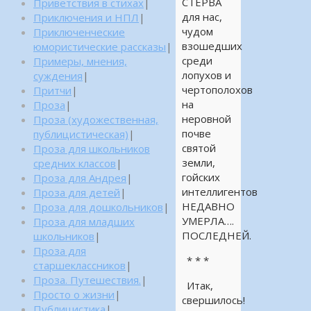
СТЕРВА
Приветствия в стихах
|
для нас,
Приключения и НПЛ
|
чудом
Приключенческие
взошедших
юмористические рассказы
|
среди
Примеры, мнения,
лопухов и
суждения
|
чертополохов
Притчи
|
на
Проза
|
неровной
Проза (художественная,
почве
публицистическая)
|
святой
Проза для школьников
земли,
средних классов
|
гойских
Проза для Андрея
|
интеллигентов
Проза для детей
|
НЕДАВНО
Проза для дошкольников
|
УМЕРЛА….
Проза для младших
ПОСЛЕДНЕЙ.
школьников
|
Проза для
* * *
старшеклассников
|
Проза. Путешествия.
|
Итак,
Просто о жизни
|
свершилось!
Публицистика
|