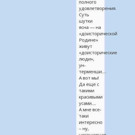
полного
удовлетворения.
Суть
шутки
ясна — на
«доисторической
Родине»
живут
«доисторические
люди»,
ун-
терменши….
А вот мы!
Да еще с
такими
красивыми
усами….
А мне все-
таки
интересно
– ну,
некошерная