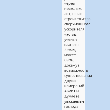
через
несколько
лет, после
строительства
сверхмощного
ускорителя
частиц,
ученые
планеты
Земля,
может
быть,
докажут
возможность
существования
других
измерений.
А как Вы
думаете,
уважаемые
господа