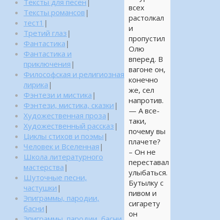
Тексты для песен
|
всех
Тексты романсов
|
растолкал
тест1
|
и
Третий глаз
|
пропустил
Фантастика
|
Олю
Фантастика и
вперед. В
приключения
|
вагоне он,
Философская и религиозная
конечно
лирика
|
же, сел
Фэнтези и мистика
|
напротив.
Фэнтези, мистика, сказки
|
— А все-
Художественная проза
|
таки,
Художественный рассказ
|
почему вы
Циклы стихов и поэмы
|
плачете?
Человек и Вселенная
|
– Он не
Школа литературного
переставал
мастерства
|
улыбаться.
Шуточные песни,
Бутылку с
частушки
|
пивом и
Эпиграммы, пародии,
сигарету
басни
|
он
Эпиграммы, пародии, басни,