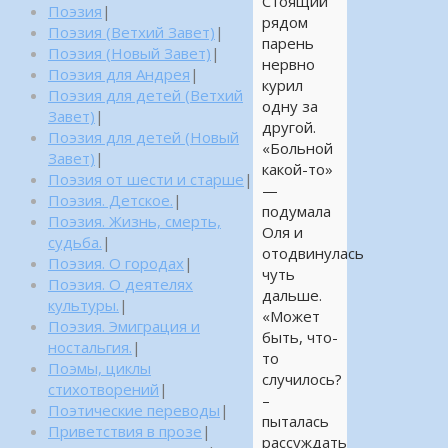
Стоящий
Поэзия
|
рядом
Поэзия (Ветхий Завет)
|
парень
Поэзия (Новый Завет)
|
нервно
Поэзия для Андрея
|
курил
Поэзия для детей (Ветхий
одну за
Завет)
|
другой.
Поэзия для детей (Новый
«Больной
Завет)
|
какой-то»
Поэзия от шести и старше
|
—
Поэзия. Детское.
|
подумала
Поэзия. Жизнь, смерть,
Оля и
судьба.
|
отодвинулась
Поэзия. О городах
|
чуть
Поэзия. О деятелях
дальше.
культуры.
|
«Может
Поэзия. Эмиграция и
быть, что-
ностальгия.
|
то
Поэмы, циклы
случилось?
стихотворений
|
–
Поэтические переводы
|
пыталась
Приветствия в прозе
|
рассуждать