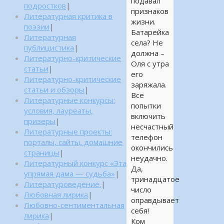
подавал
подростков
|
признаков
Литературная критика в
жизни.
поэзии
|
Батарейка
Литературная
села? Не
публицистика
|
должна –
Литературно-критические
Оля с утра
статьи
|
его
Литературно-критические
заряжала.
статьи и обзоры
|
Все
Литературные конкурсы:
попытки
условия, лауреаты,
включить
призеры
|
несчастный
Литературные проекты:
телефон
порталы, сайты, домашние
окончились
страницы
|
неудачно.
Литературный конкурс «Эта
Да,
упрямая дама — судьба»
|
тринадцатое
Литературоведение.
|
число
Любовная лирика
|
оправдывает
Любовно-сентиментальная
себя!
лирика
|
Ком