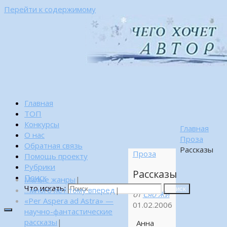
Перейти к содержимому
Главная
ТОП
Конкурсы
Главная
О нас
Проза
Обратная связь
Рассказы
Проза
Помощь проекту
Рубрики
Рассказы
Поиск
Малые жанры
|
Что искать:
…много лет тому вперед
|
Поиск
от
Сяо Жи
«Per Aspera ad Astra» —
01.02.2006
научно-фантастические
рассказы
|
Анна