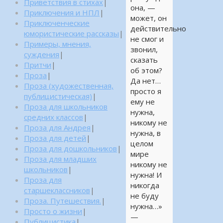
Приветствия в стихах
|
она, —
Приключения и НПЛ
|
может, он
Приключенческие
действительно
юмористические рассказы
|
не смог и
Примеры, мнения,
звонил,
суждения
|
сказать
Притчи
|
об этом?
Проза
|
Да нет…
Проза (художественная,
просто я
публицистическая)
|
ему не
Проза для школьников
нужна,
средних классов
|
никому не
Проза для Андрея
|
нужна, в
Проза для детей
|
целом
Проза для дошкольников
|
мире
Проза для младших
никому не
школьников
|
нужна! И
Проза для
никогда
старшеклассников
|
не буду
Проза. Путешествия.
|
нужна…»
Просто о жизни
|
—
Публицистика
|