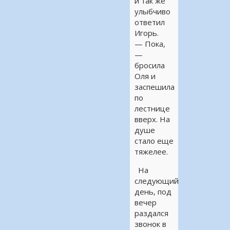
и так же
улыбчиво
ответил
Игорь.
— Пока,
—
бросила
Оля и
заспешила
по
лестнице
вверх. На
душе
стало еще
тяжелее.
На
следующий
день, под
вечер
раздался
звонок в