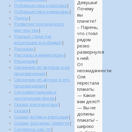
Девушка!
Публицистика и критика
|
Почему
Публицистика и мемуары
|
вы
Пьесы
|
плачете?
Развитие поэтического
– Парень,
мастерства
|
что стоял
Разные стихи (не
рядом
вошедшие в рубрики)
|
резко
Рассказы
|
развернулся
Рассказы и миниатюры
|
к ней.
Рецензии
|
От
Сведения об авторах и их
неожиданности
произведения
|
Оля
Сведения об авторе и его
перестала
произведения
|
плакать:
Сентиментальная и
— Какое
эротическая проза
|
вам дело?!
Сказка для взрослых
|
— Вы не
Сказки
|
должны
Сказки детям и взрослым
|
плакать! –
Сказки, рассказы, повести
|
широко
Случилось как-то
|