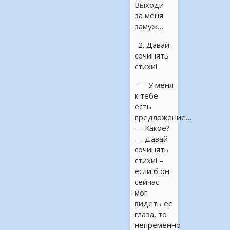
Выходи
за меня
замуж…
2. Давай
сочинять
стихи!
— У меня
к тебе
есть
предложение…
— Какое?
— Давай
сочинять
стихи! –
если б он
сейчас
мог
видеть ее
глаза, то
непременно