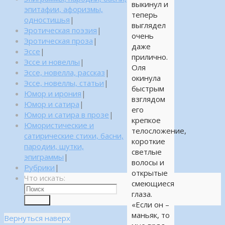
выкинул и
эпитафии, афоризмы,
теперь
одностишья
|
выглядел
Эротическая поэзия
|
очень
Эротическая проза
|
даже
Эссе
|
прилично.
Эссе и новеллы
|
Оля
Эссе, новелла, рассказ
|
окинула
Эссе, новеллы, статьи
|
быстрым
Юмор и ирония
|
взглядом
Юмор и сатира
|
его
Юмор и сатира в прозе
|
крепкое
Юмористические и
телосложение,
сатирические стихи, басни,
короткие
пародии, шутки,
светлые
эпиграммы
|
волосы и
Рубрики
|
открытые
Что искать:
смеющиеся
глаза.
Поиск
«Если он –
маньяк, то
Вернуться наверх