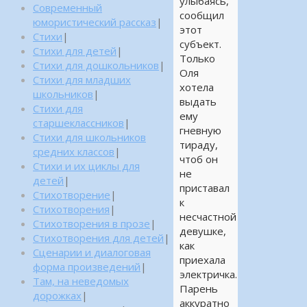
улыбаясь,
Современный
сообщил
юмористический рассказ
|
этот
Стихи
|
субъект.
Стихи для детей
|
Только
Стихи для дошкольников
|
Оля
Стихи для младших
хотела
школьников
|
выдать
Стихи для
ему
старшеклассников
|
гневную
Стихи для школьников
тираду,
средних классов
|
чтоб он
Стихи и их циклы для
не
детей
|
приставал
Стихотворение
|
к
Стихотворения
|
несчастной
Стихотворения в прозе
|
девушке,
Стихотворения для детей
|
как
Сценарии и диалоговая
приехала
форма произведений
|
электричка.
Там, на неведомых
Парень
дорожках
|
аккуратно