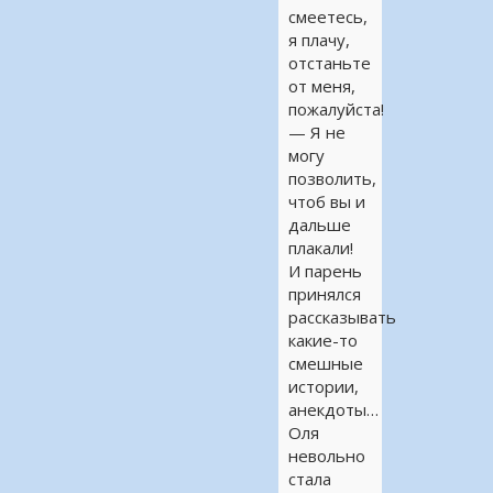
смеетесь,
я плачу,
отстаньте
от меня,
пожалуйста!
— Я не
могу
позволить,
чтоб вы и
дальше
плакали!
И парень
принялся
рассказывать
какие-то
смешные
истории,
анекдоты…
Оля
невольно
стала