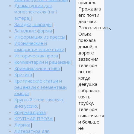
пришел.
Драматургия для
Прождала
моноспектакля (на 1
его почти
актера)
|
два часа.
Загадки, шарады
|
Разозлившись,
Западные формы
|
Олька
Информация из прессы
|
поехала
Иронические и
домой, в
юмористические стихи
|
дороге
Историческая проза
|
зазвонил
Комментарии и рецензии
|
телефон –
Криминальное чтиво
|
он, но
Критика
|
когда
Критические статьи и
девушка
рецензии с элементами
собралась
юмора
|
взять
Круглый стол: заявляю
трубку,
дискуссию.
|
телефон
Крупная проза
|
выключился
КРУПНАЯ ПРОЗА:
|
и больше
Лирика
|
не
Литература для