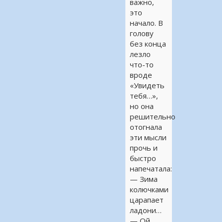
важно,
это
начало. В
голову
без конца
лезло
что-то
вроде
«Увидеть
тебя…»,
но она
решительно
отогнала
эти мысли
прочь и
быстро
напечатала:
— Зима
колючками
царапает
ладони…
— Ой,