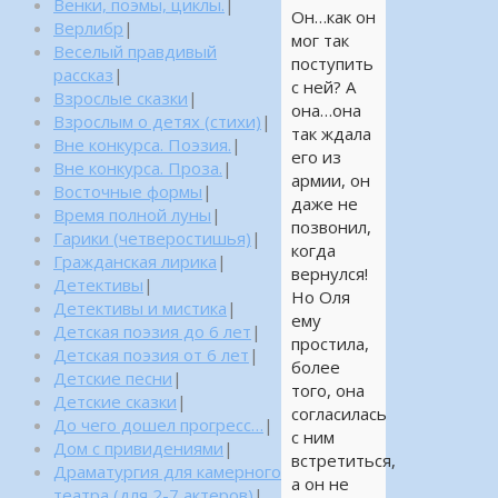
Венки, поэмы, циклы.
|
Он…как он
Верлибр
|
мог так
Веселый правдивый
поступить
рассказ
|
с ней? А
Взрослые сказки
|
она…она
Взрослым о детях (стихи)
|
так ждала
Вне конкурса. Поэзия.
|
его из
Вне конкурса. Проза.
|
армии, он
Восточные формы
|
даже не
Время полной луны
|
позвонил,
Гарики (четверостишья)
|
когда
Гражданская лирика
|
вернулся!
Детективы
|
Но Оля
Детективы и мистика
|
ему
Детская поэзия до 6 лет
|
простила,
Детская поэзия от 6 лет
|
более
Детские песни
|
того, она
Детские сказки
|
согласилась
До чего дошел прогресс…
|
с ним
Дом с привидениями
|
встретиться,
Драматургия для камерного
а он не
театра (для 2-7 актеров)
|