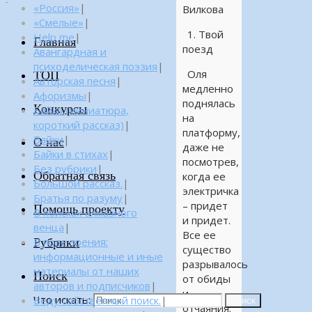
«Россия»
|
Вилкова
«Смелые»
|
1. Твой
Help me
|
Главная
поезд
Авангардная и
психоделическая поэзия
|
Оля
ТОП
Авторская песня
|
медленно
Афоризмы
|
поднялась
Конкурсы
Байка (миниатюра,
на
короткий рассказ)
|
платформу,
Байки
|
О нас
даже не
Байки в стихах
|
посмотрев,
Без рубрики
|
Обратная связь
когда ее
Большой рассказ.
|
электричка
Братья по разуму
|
– придет
Помощь проекту
В поисках алмазного
и придет.
венца
|
Все ее
Рубрики
В поле зрения:
существо
информационные и иные
разрывалось
материалы от наших
Поиск
от обиды
авторов и подписчиков
|
и
Что искать:
Веду собственный поиск.
|
Поиск
отчаяния.