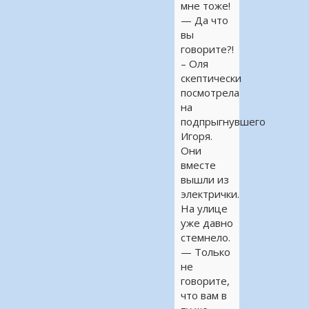
мне тоже!
— Да что
вы
говорите?!
– Оля
скептически
посмотрела
на
подпрыгнувшего
Игоря.
Они
вместе
вышли из
электрички.
На улице
уже давно
стемнело.
— Только
не
говорите,
что вам в