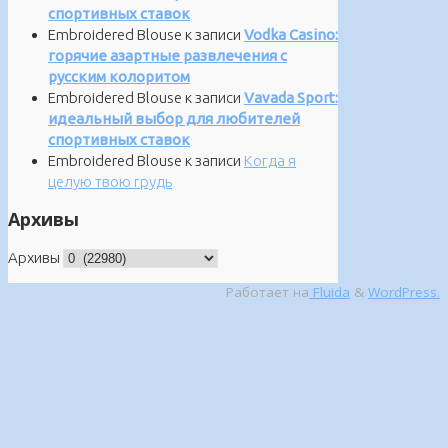
спортивных ставок
Embroidered Blouse
к записи
Vodka Casino:
горячие азартные развлечения с
русским колоритом
Embroidered Blouse
к записи
Vavada Sport:
идеальный выбор для любителей
спортивных ставок
Embroidered Blouse
к записи
Когда я
целую твою грудь
Архивы
Архивы
Работает на
Fluida
&
WordPress.