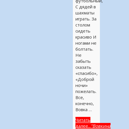
футбольный,
С дядей в
шахматы
играть. За
столом
сидеть
красиво И
ногами не
болтать.
Не
забыть
сказать
«спасибо»,
«Доброй
ночи»
пожелать.
Все,
конечно,
Вовка …
Читать
далее...
"Вовкина