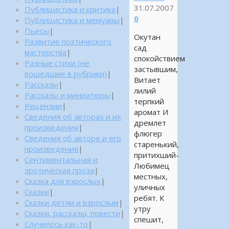
31.07.2007
Публицистика и критика
|
0
Публицистика и мемуары
|
Пьесы
|
Окутан
Развитие поэтического
сад
мастерства
|
спокойствием
Разные стихи (не
застывшим,
вошедшие в рубрики)
|
Витает
Рассказы
|
лилий
Рассказы и миниатюры
|
терпкий
Рецензии
|
аромат И
Сведения об авторах и их
дремлет
произведения
|
флюгер
Сведения об авторе и его
старенький,
произведения
|
притихший-
Сентиментальная и
Любимец
эротическая проза
|
местных,
Сказка для взрослых
|
уличных
Сказки
|
ребят. К
Сказки детям и взрослым
|
утру
Сказки, рассказы, повести
|
спешит,
Случилось как-то
|