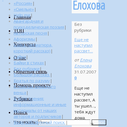
Елохова
«Россия»
|
«Смелые»
|
Help me
|
Главная
Авангардная и
Без
психоделическая поэзия
|
рубрики
ТОП
Авторская песня
|
Афоризмы
|
Еще не
Конкурсы
Байка (миниатюра,
наступил
короткий рассказ)
|
рассвет…
Байки
|
О нас
от
Елена
Байки в стихах
|
Елохова
Без рубрики
|
Обратная связь
31.07.2007
Большой рассказ.
|
0
Братья по разуму
|
Помощь проекту
В поисках алмазного
Еще не
венца
|
наступил
Рубрики
В поле зрения:
рассвет, А
информационные и иные
ты ушел…,
материалы от наших
тебя ждут
Поиск
авторов и подписчиков
|
дома.
Что искать:
Веду собственный поиск.
|
Поиск
Остаться