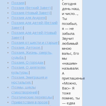
Поэзия
|
Сегодня
Поэзия (Ветхий Завет)
|
день наш,
Поэзия (Новый Завет)
|
и число…,
Поэзия для Андрея
|
Ты
Поэзия для детей (Ветхий
позабыл,
Завет)
|
я — не
Поэзия для детей (Новый
забыла.
Завет)
|
Звучит
Поэзия от шести и старше
|
любимый
Поэзия. Детское.
|
мною
Поэзия. Жизнь, смерть,
вальс, Его
судьба.
|
мы
Поэзия. О городах
|
«нашим»
Поэзия. О деятелях
называли.
культуры.
|
А
Поэзия. Эмиграция и
приглашенье
ностальгия.
|
«Можно,
Поэмы, циклы
Вас»- Я
стихотворений
|
тоже
Поэтические переводы
|
помню, ты
Приветствия в прозе
|
— едва