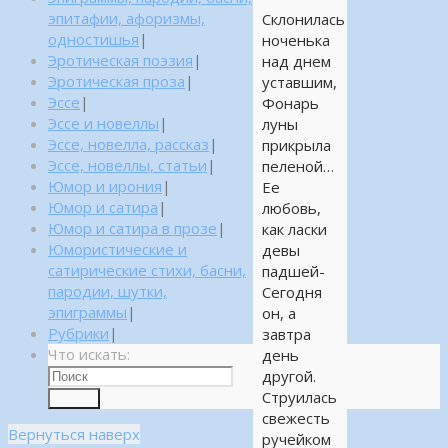
эпитафии, афоризмы,
Склонилась
одностишья
|
ноченька
Эротическая поэзия
|
над днем
Эротическая проза
|
уставшим,
Эссе
|
Фонарь
Эссе и новеллы
|
луны
Эссе, новелла, рассказ
|
прикрыла
Эссе, новеллы, статьи
|
пеленой…
Юмор и ирония
|
Ее
Юмор и сатира
|
любовь,
Юмор и сатира в прозе
|
как ласки
Юмористические и
девы
сатирические стихи, басни,
падшей-
пародии, шутки,
Сегодня
эпиграммы
|
он, а
Рубрики
|
завтра
Что искать:
день
другой.
Струилась
Поиск
свежесть
Вернуться наверх
ручейком