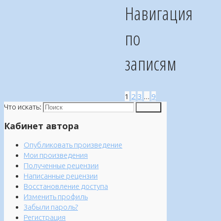
Навигация
по
записям
1
2
3
…
9
Что искать:
Поиск
Кабинет автора
Опубликовать произведение
Мои произведения
Полученные рецензии
Написанные рецензии
Восстановление доступа
Изменить профиль
Забыли пароль?
Регистрация