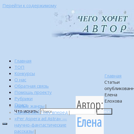
Перейти к содержимому
Главная
ТОП
Конкурсы
Главная
О нас
Статьи
Обратная связь
опубликован
Помощь проекту
Елена
Рубрики
Автор:
Елохова
Поиск
Малые жанры
|
Что искать:
…много лет тому вперед
|
Поиск
Елена
«Per Aspera ad Astra» —
научно-фантастические
рассказы
|