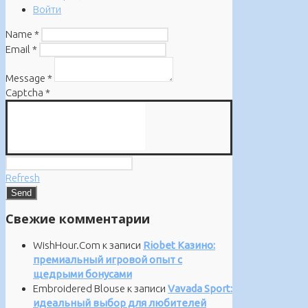
Войти
Name
*
Email
*
Message
*
Captcha
*
Refresh
Свежие комментарии
WishHour.Com
к записи
Riobet Казино:
премиальный игровой опыт с
щедрыми бонусами
Embroidered Blouse
к записи
Vavada Sport:
идеальный выбор для любителей