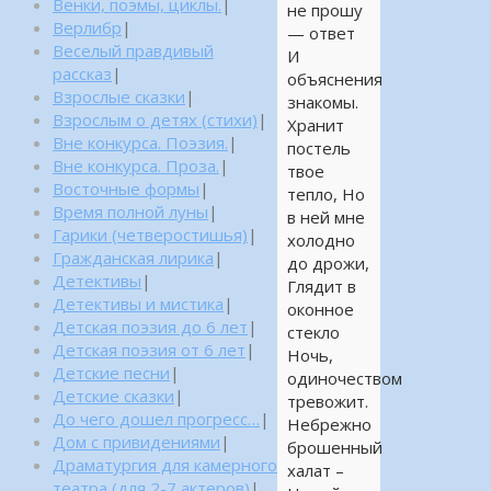
Венки, поэмы, циклы.
|
не прошу
Верлибр
|
— ответ
Веселый правдивый
И
рассказ
|
объяснения
Взрослые сказки
|
знакомы.
Взрослым о детях (стихи)
|
Хранит
Вне конкурса. Поэзия.
|
постель
Вне конкурса. Проза.
|
твое
Восточные формы
|
тепло, Но
Время полной луны
|
в ней мне
Гарики (четверостишья)
|
холодно
Гражданская лирика
|
до дрожи,
Детективы
|
Глядит в
Детективы и мистика
|
оконное
Детская поэзия до 6 лет
|
стекло
Детская поэзия от 6 лет
|
Ночь,
Детские песни
|
одиночеством
Детские сказки
|
тревожит.
До чего дошел прогресс…
|
Небрежно
Дом с привидениями
|
брошенный
Драматургия для камерного
халат –
театра (для 2-7 актеров)
|