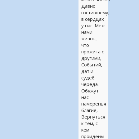
Давно
гостившему,
в сердцах
у нас. Меж
нами
жизнь,
что
прожита с
другими,
Событий,
дат и
судеб
череда.
Обяжут
нас
намеренья
благие,
Вернуться
к тем, с
кем
пройдены