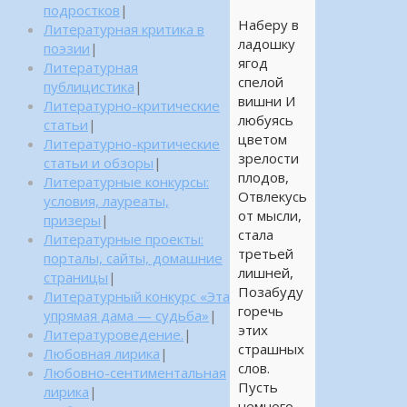
подростков
|
Наберу в
Литературная критика в
ладошку
поэзии
|
ягод
Литературная
спелой
публицистика
|
вишни И
Литературно-критические
любуясь
статьи
|
цветом
Литературно-критические
зрелости
статьи и обзоры
|
плодов,
Литературные конкурсы:
Отвлекусь
условия, лауреаты,
от мысли,
призеры
|
стала
Литературные проекты:
третьей
порталы, сайты, домашние
лишней,
страницы
|
Позабуду
Литературный конкурс «Эта
горечь
упрямая дама — судьба»
|
этих
Литературоведение.
|
страшных
Любовная лирика
|
слов.
Любовно-сентиментальная
Пусть
лирика
|
немного