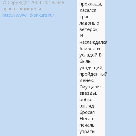
© CopyRight 2004-2019. Все
прохлады,
права защищены
Касался
http://www.litkonkurs.ru/
трав
ладонью
ветерок,
И
наслаждался
близости
усладой В
быль
уходящий,
пройденный
денек.
Смущались
звезды,
робко
взгляд
бросая.
Несла
печаль
утраты