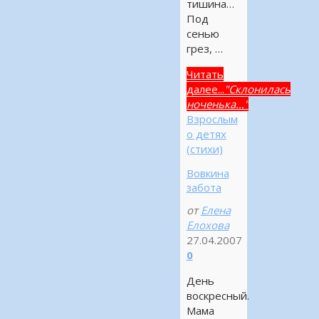
тишина…
Под
сенью
грез, …
Читать
далее...
"Склонилась
ноченька…"
Взрослым
о детях
(стихи)
Вовкина
забота
от
Елена
Елохова
27.04.2007
0
День
воскресный.
Мама