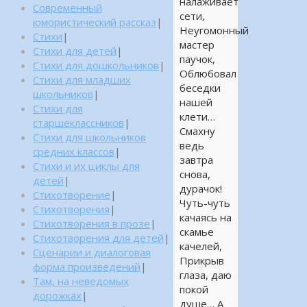
налаживает
Современный
сети,
юмористический рассказ
|
Неугомонный
Стихи
|
мастер
Стихи для детей
|
паучок,
Стихи для дошкольников
|
Облюбовал
Стихи для младших
беседки
школьников
|
нашей
Стихи для
клети…
старшеклассников
|
Смахну
Стихи для школьников
ведь
средних классов
|
завтра
Стихи и их циклы для
снова,
детей
|
дурачок!
Стихотворение
|
Чуть-чуть
Стихотворения
|
качаясь на
Стихотворения в прозе
|
скамье
Стихотворения для детей
|
качелей,
Сценарии и диалоговая
Прикрыв
форма произведений
|
глаза, даю
Там, на неведомых
покой
дорожках
|
душе… А