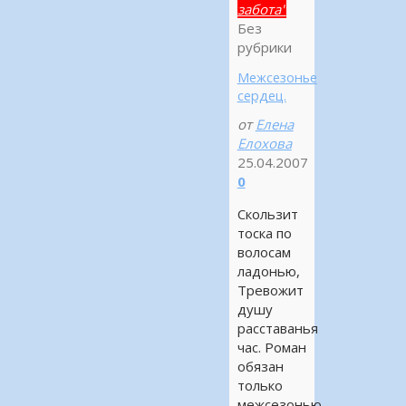
забота"
Без
рубрики
Межсезонье
сердец.
от
Елена
Елохова
25.04.2007
0
Скользит
тоска по
волосам
ладонью,
Тревожит
душу
расставанья
час. Роман
обязан
только
межсезонью