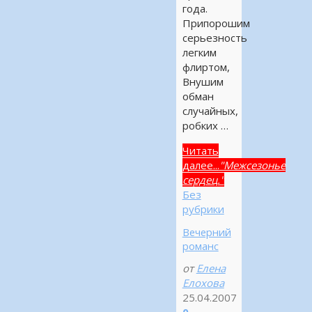
года.
Припорошим
серьезность
легким
флиртом,
Внушим
обман
случайных,
робких …
Читать
далее...
"Межсезонье
сердец."
Без
рубрики
Вечерний
романс
от
Елена
Елохова
25.04.2007