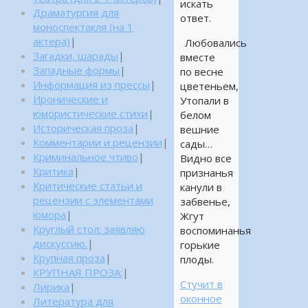
искать
Драматургия для
ответ.
моноспектакля (на 1
актера)
|
Любовались
Загадки, шарады
|
вместе
Западные формы
|
по весне
Информация из прессы
|
цветеньем,
Иронические и
Утопали в
юмористические стихи
|
белом
Историческая проза
|
вешние
Комментарии и рецензии
|
сады…
Криминальное чтиво
|
Видно все
Критика
|
признанья
Критические статьи и
канули в
рецензии с элементами
забвенье,
юмора
|
Жгут
Круглый стол: заявляю
воспоминанья
дискуссию.
|
горькие
Крупная проза
|
плоды.
КРУПНАЯ ПРОЗА:
|
Стучит в
Лирика
|
оконное
Литература для