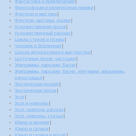
Фантастика и приключения
|
Философская и религиозная лирика
|
Фэнтези и мистика
|
Фэнтези, мистика, сказки
|
Художественная проза
|
Художественный рассказ
|
Циклы стихов и поэмы
|
Человек и Вселенная
|
Школа литературного мастерства
|
Шуточные песни, частушки
|
Эпиграммы, пародии, басни
|
Эпиграммы, пародии, басни, эпитафии, афоризмы,
одностишья
|
Эротическая поэзия
|
Эротическая проза
|
Эссе
|
Эссе и новеллы
|
Эссе, новелла, рассказ
|
Эссе, новеллы, статьи
|
Юмор и ирония
|
Юмор и сатира
|
Юмор и сатира в прозе
|