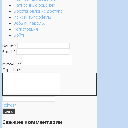
Написанные рецензии
Восстановление доступа
Изменить профиль
Забыли пароль?
Регистрация
Войти
Name
*
Email
*
Message
*
Captcha
*
Refresh
Свежие комментарии