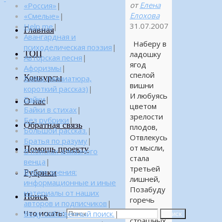
от
Елена
«Россия»
|
Елохова
«Смелые»
|
31.07.2007
Help me
|
Главная
Авангардная и
Наберу в
психоделическая поэзия
|
ТОП
ладошку
Авторская песня
|
ягод
Афоризмы
|
спелой
Конкурсы
Байка (миниатюра,
вишни
короткий рассказ)
|
И любуясь
Байки
|
О нас
цветом
Байки в стихах
|
зрелости
Без рубрики
|
Обратная связь
плодов,
Большой рассказ.
|
Отвлекусь
Братья по разуму
|
от мысли,
Помощь проекту
В поисках алмазного
стала
венца
|
третьей
Рубрики
В поле зрения:
лишней,
информационные и иные
Позабуду
материалы от наших
Поиск
горечь
авторов и подписчиков
|
этих
Что искать:
Веду собственный поиск.
|
Поиск
страшных