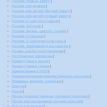
Поэзия (Новый Завет)
|
Поэзия для Андрея
|
Поэзия для детей (Ветхий Завет)
|
Поэзия для детей (Новый Завет)
|
Поэзия от шести и старше
|
Поэзия. Детское.
|
Поэзия. Жизнь, смерть, судьба.
|
Поэзия. О городах
|
Поэзия. О деятелях культуры.
|
Поэзия. Эмиграция и ностальгия.
|
Поэмы, циклы стихотворений
|
Поэтические переводы
|
Приветствия в прозе
|
Приветствия в стихах
|
Приключения и НПЛ
|
Приключенческие юмористические рассказы
|
Примеры, мнения, суждения
|
Притчи
|
Проза
|
Проза (художественная, публицистическая)
|
Проза для школьников средних классов
|
Проза для Андрея
|