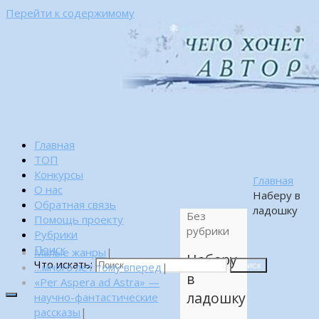
Перейти к содержимому
Главная
ТОП
Конкурсы
Главная
О нас
Наберу в
Обратная связь
ладошку
Без
Помощь проекту
рубрики
Рубрики
Поиск
Малые жанры
|
Наберу
Что искать:
…много лет тому вперед
|
Поиск
в
«Per Aspera ad Astra» —
ладошку
научно-фантастические
рассказы
|