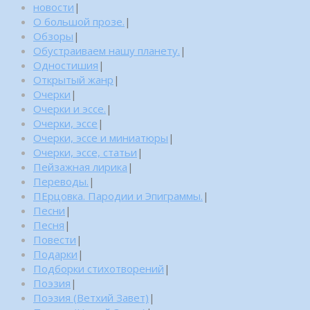
новости
|
О большой прозе.
|
Обзоры
|
Обустраиваем нашу планету.
|
Одностишия
|
Открытый жанр
|
Очерки
|
Очерки и эссе.
|
Очерки, эссе
|
Очерки, эссе и миниатюры
|
Очерки, эссе, статьи
|
Пейзажная лирика
|
Переводы.
|
ПЕрцовка. Пародии и Эпиграммы.
|
Песни
|
Песня
|
Повести
|
Подарки
|
Подборки стихотворений
|
Поэзия
|
Поэзия (Ветхий Завет)
|