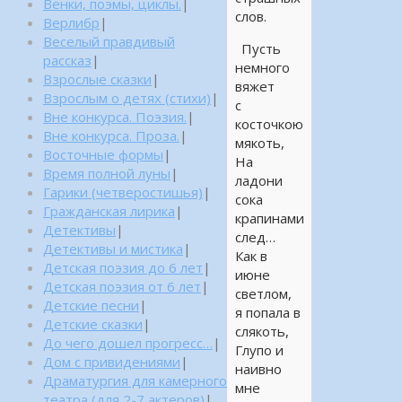
Венки, поэмы, циклы.
|
слов.
Верлибр
|
Веселый правдивый
Пусть
рассказ
|
немного
Взрослые сказки
|
вяжет
Взрослым о детях (стихи)
|
с
Вне конкурса. Поэзия.
|
косточкою
Вне конкурса. Проза.
|
мякоть,
Восточные формы
|
На
Время полной луны
|
ладони
Гарики (четверостишья)
|
сока
Гражданская лирика
|
крапинами
Детективы
|
след…
Детективы и мистика
|
Как в
Детская поэзия до 6 лет
|
июне
Детская поэзия от 6 лет
|
светлом,
Детские песни
|
я попала в
Детские сказки
|
слякоть,
До чего дошел прогресс…
|
Глупо и
Дом с привидениями
|
наивно
Драматургия для камерного
мне
театра (для 2-7 актеров)
|