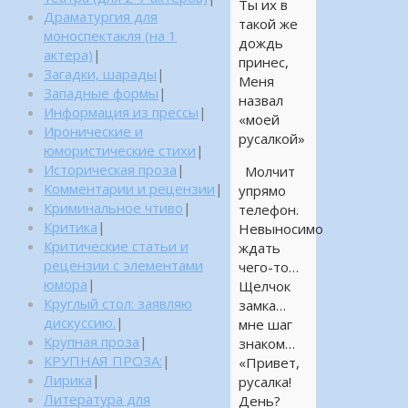
Ты их в
Драматургия для
такой же
моноспектакля (на 1
дождь
актера)
|
принес,
Загадки, шарады
|
Меня
Западные формы
|
назвал
Информация из прессы
|
«моей
Иронические и
русалкой»
юмористические стихи
|
Историческая проза
|
Молчит
Комментарии и рецензии
|
упрямо
Криминальное чтиво
|
телефон.
Критика
|
Невыносимо
Критические статьи и
ждать
рецензии с элементами
чего-то…
юмора
|
Щелчок
Круглый стол: заявляю
замка…
дискуссию.
|
мне шаг
Крупная проза
|
знаком…
КРУПНАЯ ПРОЗА:
|
«Привет,
Лирика
|
русалка!
Литература для
День?