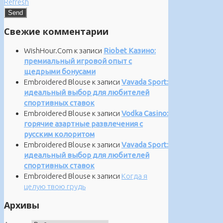
Refresh
Свежие комментарии
WishHour.Com
к записи
Riobet Казино:
премиальный игровой опыт с
щедрыми бонусами
Embroidered Blouse
к записи
Vavada Sport:
идеальный выбор для любителей
спортивных ставок
Embroidered Blouse
к записи
Vodka Casino:
горячие азартные развлечения с
русским колоритом
Embroidered Blouse
к записи
Vavada Sport:
идеальный выбор для любителей
спортивных ставок
Embroidered Blouse
к записи
Когда я
целую твою грудь
Архивы