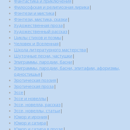
Фантастика и приключения
|
Философская и религиозная лирика
|
Фэнтези и мистика
|
Фэнтези, мистика, сказки
|
Художественная проза
|
Художественный рассказ
|
Циклы стихов и поэмы
|
Человек и Вселенная
|
Школа литературного мастерства
|
Шуточные песни, частушки
|
Эпиграммы, пародии, басни
|
Эпиграммы, пародии, басни, эпитафии, афоризмы,
одностишья
|
Эротическая поэзия
|
Эротическая проза
|
Эссе
|
Эссе и новеллы
|
Эссе, новелла, рассказ
|
Эссе, новеллы, статьи
|
Юмор и ирония
|
Юмор и сатира
|
Юмор и сатира в прозе
|