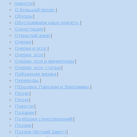
новости
|
О большой прозе.
|
Обзоры
|
Обустраиваем нашу планету.
|
Одностишия
|
Открытый жанр
|
Очерки
|
Очерки и эссе.
|
Очерки, эссе
|
Очерки, эссе и миниатюры
|
Очерки, эссе, статьи
|
Пейзажная лирика
|
Переводы.
|
ПЕрцовка. Пародии и Эпиграммы.
|
Песни
|
Песня
|
Повести
|
Подарки
|
Подборки стихотворений
|
Поэзия
|
Поэзия (Ветхий Завет)
|