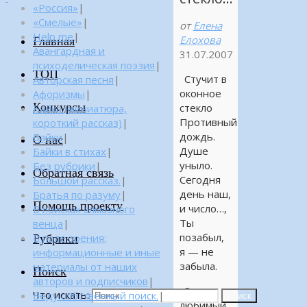
«Россия»
|
«Смелые»
|
от
Елена
Help me
|
Елохова
Главная
Авангардная и
31.07.2007
психоделическая поэзия
|
ТОП
Стучит в
Авторская песня
|
оконное
Афоризмы
|
Конкурсы
стекло
Байка (миниатюра,
Противный
короткий рассказ)
|
дождь.
Байки
|
О нас
Душе
Байки в стихах
|
уныло.
Без рубрики
|
Обратная связь
Сегодня
Большой рассказ.
|
день наш,
Братья по разуму
|
Помощь проекту
и число…,
В поисках алмазного
Ты
венца
|
позабыл,
Рубрики
В поле зрения:
я — не
информационные и иные
забыла.
материалы от наших
Поиск
авторов и подписчиков
|
Звучит
Что искать:
Веду собственный поиск.
|
Поиск
любимый