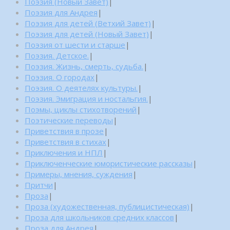
Поэзия (Новый Завет)
|
Поэзия для Андрея
|
Поэзия для детей (Ветхий Завет)
|
Поэзия для детей (Новый Завет)
|
Поэзия от шести и старше
|
Поэзия. Детское.
|
Поэзия. Жизнь, смерть, судьба.
|
Поэзия. О городах
|
Поэзия. О деятелях культуры.
|
Поэзия. Эмиграция и ностальгия.
|
Поэмы, циклы стихотворений
|
Поэтические переводы
|
Приветствия в прозе
|
Приветствия в стихах
|
Приключения и НПЛ
|
Приключенческие юмористические рассказы
|
Примеры, мнения, суждения
|
Притчи
|
Проза
|
Проза (художественная, публицистическая)
|
Проза для школьников средних классов
|
Проза для Андрея
|