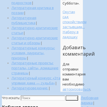
подростков
|
Суббота».
Литературная критика в
Окутан
поэзии
|
сад
Литературная
спокойствием
публицистика
|
застывшим…
Литературно-критические
Наберу в
статьи
|
ладошку
Литературно-критические
статьи и обзоры
|
Добавить
Литературные конкурсы:
условия, лауреаты,
комментарий
призеры
|
Литературные проекты:
Для
порталы, сайты, домашние
отправки
страницы
|
комментария
Литературный конкурс «Эта
вам
упрямая дама — судьба»
|
необходимо
Литературоведение.
|
авторизоваться
.
Любовная
Что искать:
Поиск
лирика
|