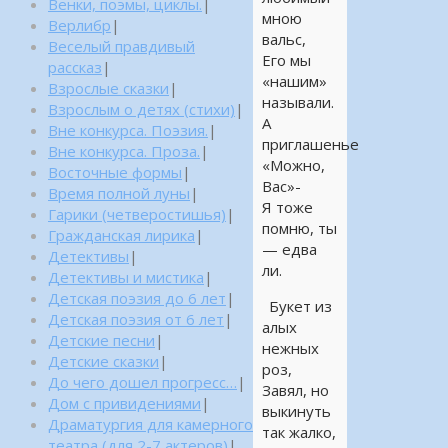
Венки, поэмы, циклы.
|
мною
Верлибр
|
вальс,
Веселый правдивый
Его мы
рассказ
|
«нашим»
Взрослые сказки
|
называли.
Взрослым о детях (стихи)
|
А
Вне конкурса. Поэзия.
|
приглашенье
Вне конкурса. Проза.
|
«Можно,
Восточные формы
|
Вас»-
Время полной луны
|
Я тоже
Гарики (четверостишья)
|
помню, ты
Гражданская лирика
|
— едва
Детективы
|
ли.
Детективы и мистика
|
Детская поэзия до 6 лет
|
Букет из
Детская поэзия от 6 лет
|
алых
Детские песни
|
нежных
Детские сказки
|
роз,
До чего дошел прогресс…
|
Завял, но
Дом с привидениями
|
выкинуть
Драматургия для камерного
так жалко,
театра (для 2-7 актеров)
|