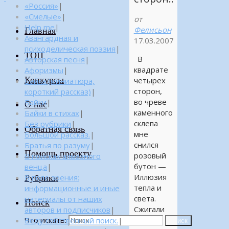
«Россия»
|
«Смелые»
|
от
Help me
|
Фелисьон
Главная
Авангардная и
17.03.2007
психоделическая поэзия
|
ТОП
В
Авторская песня
|
квадрате
Афоризмы
|
Конкурсы
четырех
Байка (миниатюра,
сторон,
короткий рассказ)
|
во чреве
Байки
|
О нас
каменного
Байки в стихах
|
склепа
Без рубрики
|
Обратная связь
мне
Большой рассказ.
|
снился
Братья по разуму
|
Помощь проекту
розовый
В поисках алмазного
бутон —
венца
|
Иллюзия
Рубрики
В поле зрения:
тепла и
информационные и иные
света.
материалы от наших
Поиск
Сжигали
авторов и подписчиков
|
Что искать:
звезды
Веду собственный поиск.
|
Поиск