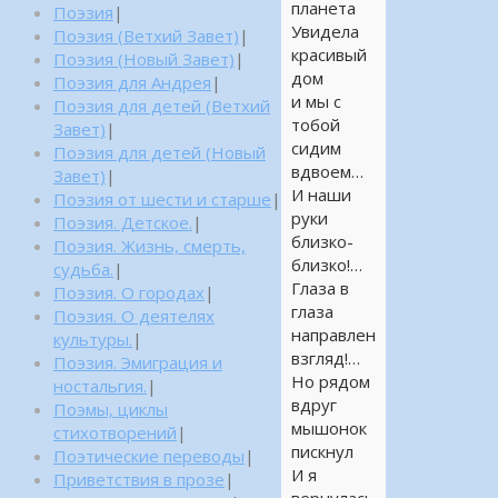
планета
Поэзия
|
Увидела
Поэзия (Ветхий Завет)
|
красивый
Поэзия (Новый Завет)
|
дом
Поэзия для Андрея
|
и мы с
Поэзия для детей (Ветхий
тобой
Завет)
|
сидим
Поэзия для детей (Новый
вдвоем…
Завет)
|
И наши
Поэзия от шести и старше
|
руки
Поэзия. Детское.
|
близко-
Поэзия. Жизнь, смерть,
близко!…
судьба.
|
Глаза в
Поэзия. О городах
|
глаза
Поэзия. О деятелях
направлен
культуры.
|
взгляд!…
Поэзия. Эмиграция и
Но рядом
ностальгия.
|
вдруг
Поэмы, циклы
мышонок
стихотворений
|
пискнул
Поэтические переводы
|
И я
Приветствия в прозе
|