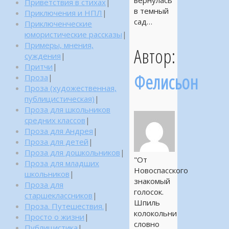
вернулась
Приветствия в стихах
|
в темный
Приключения и НПЛ
|
сад…
Приключенческие
юмористические рассказы
|
Примеры, мнения,
Автор:
суждения
|
Притчи
|
Фелисьон
Проза
|
Проза (художественная,
публицистическая)
|
Проза для школьников
средних классов
|
Проза для Андрея
|
Проза для детей
|
Проза для дошкольников
|
"От
Проза для младших
Новоспасского
школьников
|
знакомый
Проза для
голосок.
старшеклассников
|
Шпиль
Проза. Путешествия.
|
колокольни
Просто о жизни
|
словно
Публицистика
|