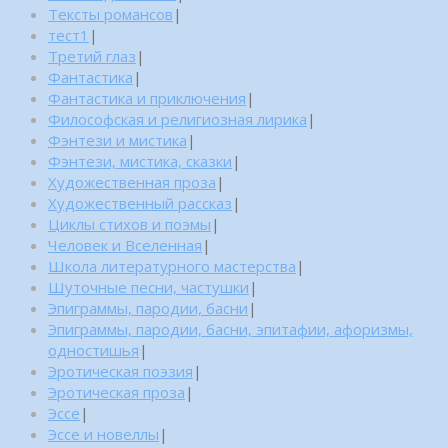
Тексты романсов
|
тест1
|
Третий глаз
|
Фантастика
|
Фантастика и приключения
|
Философская и религиозная лирика
|
Фэнтези и мистика
|
Фэнтези, мистика, сказки
|
Художественная проза
|
Художественный рассказ
|
Циклы стихов и поэмы
|
Человек и Вселенная
|
Школа литературного мастерства
|
Шуточные песни, частушки
|
Эпиграммы, пародии, басни
|
Эпиграммы, пародии, басни, эпитафии, афоризмы,
одностишья
|
Эротическая поэзия
|
Эротическая проза
|
Эссе
|
Эссе и новеллы
|