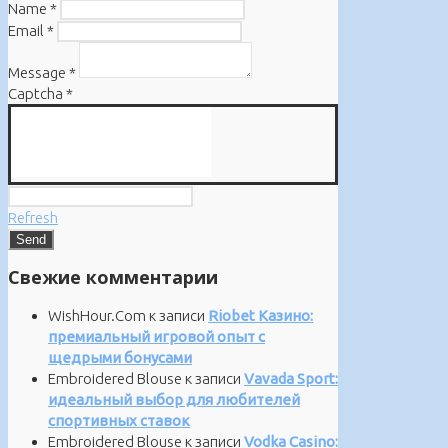
Name
*
Email
*
Message
*
Captcha
*
Refresh
Свежие комментарии
WishHour.Com
к записи
Riobet Казино:
премиальный игровой опыт с
щедрыми бонусами
Embroidered Blouse
к записи
Vavada Sport:
идеальный выбор для любителей
спортивных ставок
Embroidered Blouse
к записи
Vodka Casino: