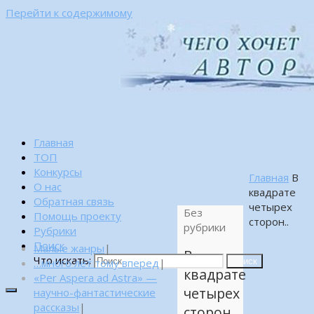
Перейти к содержимому
Главная
ТОП
Конкурсы
Главная
В
О нас
квадрате
Обратная связь
четырех
Без
Помощь проекту
сторон..
рубрики
Рубрики
Поиск
Малые жанры
|
В
Что искать:
…много лет тому вперед
|
Поиск
квадрате
«Per Aspera ad Astra» —
четырех
научно-фантастические
рассказы
|
сторон..