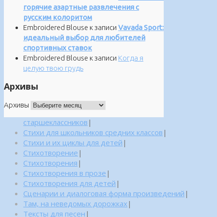
горячие азартные развлечения с
русским колоритом
Embroidered Blouse
к записи
Vavada Sport:
идеальный выбор для любителей
спортивных ставок
Embroidered Blouse
к записи
Когда я
целую твою грудь
Архивы
Архивы
старшеклассников
|
Стихи для школьников средних классов
|
Стихи и их циклы для детей
|
Стихотворение
|
Стихотворения
|
Стихотворения в прозе
|
Стихотворения для детей
|
Сценарии и диалоговая форма произведений
|
Там, на неведомых дорожках
|
Тексты для песен
|