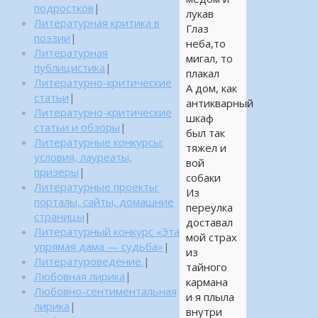
подростков
|
лукав
Литературная критика в
Глаз
поэзии
|
неба,то
Литературная
мигал, то
публицистика
|
плакал
Литературно-критические
А дом, как
статьи
|
антикварный
Литературно-критические
шкаф
статьи и обзоры
|
был так
Литературные конкурсы:
тяжел и
условия, лауреаты,
вой
призеры
|
собаки
Литературные проекты:
Из
порталы, сайты, домашние
переулка
страницы
|
доставал
Литературный конкурс «Эта
мой страх
упрямая дама — судьба»
|
из
Литературоведение.
|
тайного
Любовная лирика
|
кармана
Любовно-сентиментальная
и я плыла
лирика
|
внутри