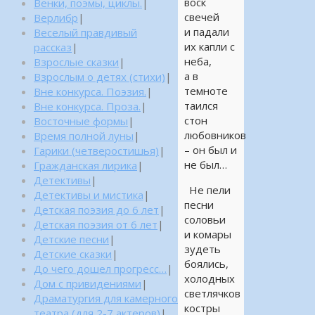
воск
Венки, поэмы, циклы.
|
свечей
Верлибр
|
и падали
Веселый правдивый
их капли с
рассказ
|
неба,
Взрослые сказки
|
а в
Взрослым о детях (стихи)
|
темноте
Вне конкурса. Поэзия.
|
таился
Вне конкурса. Проза.
|
стон
Восточные формы
|
любовников
Время полной луны
|
– он был и
Гарики (четверостишья)
|
не был…
Гражданская лирика
|
Детективы
|
Не пели
Детективы и мистика
|
песни
Детская поэзия до 6 лет
|
соловьи
Детская поэзия от 6 лет
|
и комары
Детские песни
|
зудеть
Детские сказки
|
боялись,
До чего дошел прогресс…
|
холодных
Дом с привидениями
|
светлячков
Драматургия для камерного
костры
театра (для 2-7 актеров)
|