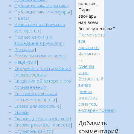
волосок.
Публицистика и критика
|
Парит
Публицистика и мемуары
|
звонарь
Пьесы
|
над всем
Развитие поэтического
богослуженьем."
мастерства
|
Посмотреть
Разные стихи (не
все
вошедшие в рубрики)
|
записи от
Рассказы
|
Фелисьон
Рассказы и миниатюры
|
→
Рецензии
|
Мне ли
Сведения об авторах и их
утро
произведения
|
Ветренный
Сведения об авторе и его
вечер
произведения
|
(венок
Сентиментальная и
японских
эротическая проза
|
сонетов,
Сказка для взрослых
|
эксперем.поэзия)
Сказки
|
Сказки детям и взрослым
|
Добавить
Сказки, рассказы, повести
|
комментарий
Случилось как-то
|