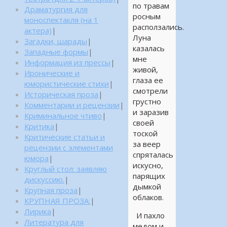
по травам
Драматургия для
росным
моноспектакля (на 1
расползались.
актера)
|
Луна
Загадки, шарады
|
казалась
Западные формы
|
мне
Информация из прессы
|
живой,
Иронические и
глаза ее
юмористические стихи
|
смотрели
Историческая проза
|
грустно
Комментарии и рецензии
|
и заразив
Криминальное чтиво
|
своей
Критика
|
тоской
Критические статьи и
за веер
рецензии с элементами
спряталась
юмора
|
искусно,
Круглый стол: заявляю
парящих
дискуссию.
|
дымкой
Крупная проза
|
облаков.
КРУПНАЯ ПРОЗА:
|
Лирика
|
И пахло
Литература для
медом и