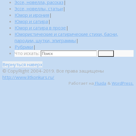
Эссе, новелла, рассказ
|
Эссе, новеллы, статьи
|
Юмор и ирония
|
Юмор и сатира
|
Юмор и сатира в прозе
|
Юмористические и сатирические стихи, басни,
пародии, шутки, эпиграммы
|
Рубрики
|
Что искать:
Поиск
Вернуться наверх
© CopyRight 2004-2019. Все права защищены
http://www.litkonkurs.ru/
Работает на
Fluida
&
WordPress.