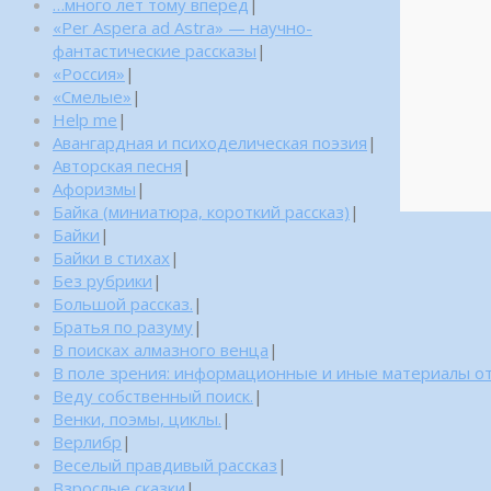
…много лет тому вперед
|
«Per Aspera ad Astra» — научно-
фантастические рассказы
|
«Россия»
|
«Смелые»
|
Help me
|
Авангардная и психоделическая поэзия
|
Авторская песня
|
Афоризмы
|
Байка (миниатюра, короткий рассказ)
|
Байки
|
Байки в стихах
|
Без рубрики
|
Большой рассказ.
|
Братья по разуму
|
В поисках алмазного венца
|
В поле зрения: информационные и иные материалы от
Веду собственный поиск.
|
Венки, поэмы, циклы.
|
Верлибр
|
Веселый правдивый рассказ
|
Взрослые сказки
|