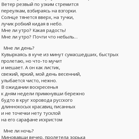
Ветер резвый по узким стремится
переулкам, взбираясь на взгорки.
Солнце тянется вверх, на тучки,
лучик робкий кидая в небо.
Мне ли утро? Какая радость!
Мне ли утро? Почти что небыль…
Мне ли день?
Кувыркаясь в куче из минут сумасшедших, быстрых
пролетаю, но что-то мучит
и мешает. А он как листик,
свежий, яркий, мой день весенний,
улыбается чисто, нежно.
В ожидании воскресенья
к дням недели примкнувши бережно
будто в круг хоровода русского
длиннокосых красавиц писанных
и не точечки нету тусклой
на его сарафане искристом
Мне ли ночь?
Миновавши вечер, пролетела зорька