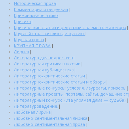
Историческая проза
|
Комментарии и рецензии
|
Криминальное чтиво
|
Критика
|
Критические статьи и рецензии с элементами юмора
|
Круглый стол: заявляю дискуссию.
|
Крупная проза
|
КРУПНАЯ ПРОЗА:
|
Лирика
|
Литература для подростков
|
Литературная критика в поэзии
|
Литературная публицистика
|
Литературно-критические статьи
|
Литературно-критические статьи и обзоры
|
Литературные конкурсы: условия, лауреаты, призеры
|
Литературные проекты: порталы, сайты, домашние с
Литературный конкурс «Эта упрямая дама — судьба»
|
Литературоведение.
|
Любовная лирика
|
Любовно-сентиментальная лирика
|
Любовно-сентиментальная проза
|