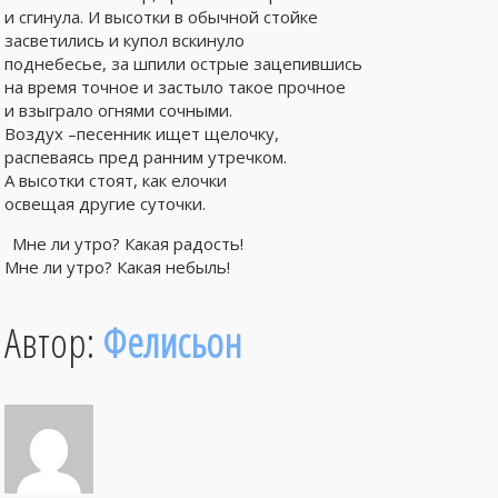
и сгинула. И высотки в обычной стойке
засветились и купол вскинуло
поднебесье, за шпили острые зацепившись
на время точное и застыло такое прочное
и взыграло огнями сочными.
Воздух –песенник ищет щелочку,
распеваясь пред ранним утречком.
А высотки стоят, как елочки
освещая другие суточки.
Мне ли утро? Какая радость!
Мне ли утро? Какая небыль!
Автор:
Фелисьон