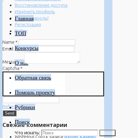
Восстановление доступа
Изменить профиль
Главная
Забыли пароль?
Регистрация
Войти
ТОП
Name
*
Конкурсы
Email
*
Message
*
О нас
Captcha
*
Обратная связь
Помощь проекту
Refresh
Рубрики
Поиск
Свежие комментарии
Что искать:
Поиск
WishHour.Com
к записи
Riobet Казино: