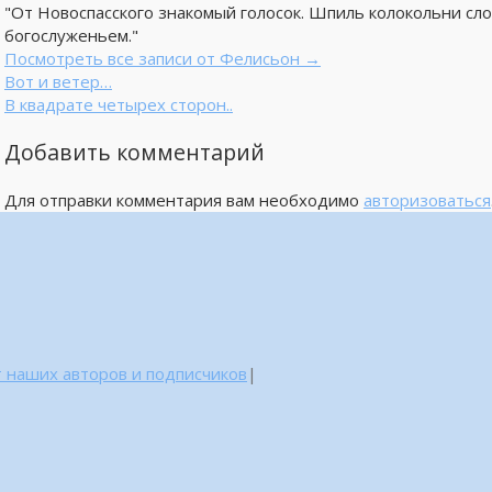
"От Новоспасского знакомый голосок. Шпиль колокольни сло
богослуженьем."
Посмотреть все записи от Фелисьон
→
Вот и ветер…
В квадрате четырех сторон..
Добавить комментарий
Для отправки комментария вам необходимо
авторизоваться
 наших авторов и подписчиков
|