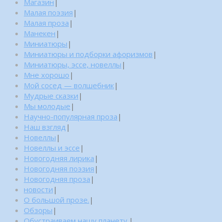
Магазин
|
Малая поэзия
|
Малая проза
|
Манекен
|
Миниатюры
|
Миниатюры и подборки афоризмов
|
Миниатюры, эссе, новеллы
|
Мне хорошо
|
Мой сосед — волшебник
|
Мудрые сказки
|
Мы молодые
|
Научно-популярная проза
|
Наш взгляд
|
Новеллы
|
Новеллы и эссе
|
Новогодняя лирика
|
Новогодняя поэзия
|
Новогодняя проза
|
новости
|
О большой прозе.
|
Обзоры
|
Обустраиваем нашу планету.
|