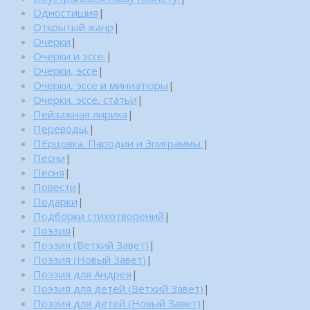
Одностишия
|
Открытый жанр
|
Очерки
|
Очерки и эссе.
|
Очерки, эссе
|
Очерки, эссе и миниатюры
|
Очерки, эссе, статьи
|
Пейзажная лирика
|
Переводы.
|
ПЕрцовка. Пародии и Эпиграммы.
|
Песни
|
Песня
|
Повести
|
Подарки
|
Подборки стихотворений
|
Поэзия
|
Поэзия (Ветхий Завет)
|
Поэзия (Новый Завет)
|
Поэзия для Андрея
|
Поэзия для детей (Ветхий Завет)
|
Поэзия для детей (Новый Завет)
|