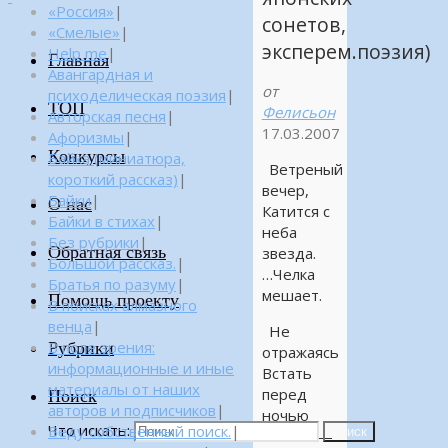
«Россия»
|
сонетов,
«Смелые»
|
эксперем.поэзия)
Help me
|
Главная
Авангардная и
от
психоделическая поэзия
|
ТОП
Фелисьон
Авторская песня
|
17.03.2007
Афоризмы
|
Конкурсы
Байка (миниатюра,
Ветреный
короткий рассказ)
|
вечер,
Байки
|
О нас
Катится с
Байки в стихах
|
неба
Без рубрики
|
Обратная связь
звезда.
Большой рассказ.
|
…Челка
Братья по разуму
|
мешает.
Помощь проекту
В поисках алмазного
венца
|
Не
Рубрики
В поле зрения:
отражаясь
информационные и иные
Встать
материалы от наших
перед
Поиск
авторов и подписчиков
|
ночью
Что искать:
Веду собственный поиск.
|
Поиск
нельзя —