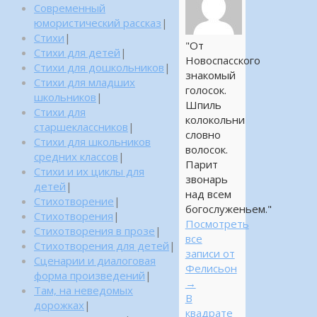
Современный
юмористический рассказ
|
Стихи
|
"От
Стихи для детей
|
Новоспасского
Стихи для дошкольников
|
знакомый
Стихи для младших
голосок.
школьников
|
Шпиль
Стихи для
колокольни
старшеклассников
|
словно
Стихи для школьников
волосок.
средних классов
|
Парит
Стихи и их циклы для
звонарь
детей
|
над всем
Стихотворение
|
богослуженьем."
Стихотворения
|
Посмотреть
Стихотворения в прозе
|
все
Стихотворения для детей
|
записи от
Сценарии и диалоговая
Фелисьон
форма произведений
|
→
Там, на неведомых
В
дорожках
|
квадрате