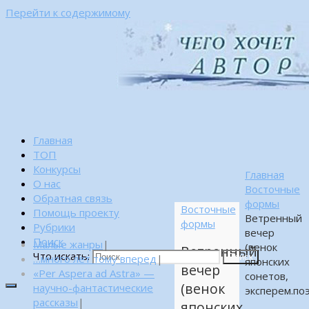
Перейти к содержимому
Главная
ТОП
Конкурсы
Главная
О нас
Восточные
Обратная связь
формы
Восточные
Помощь проекту
Ветренный
формы
Рубрики
вечер
Поиск
Малые жанры
|
(венок
Ветренный
Что искать:
…много лет тому вперед
|
Поиск
японских
вечер
«Per Aspera ad Astra» —
сонетов,
(венок
научно-фантастические
эксперем.по
рассказы
|
японских