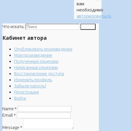
вам
необходимо
авторизоваться
.
Что искать:
Поиск
Кабинет автора
Опубликовать произведение
Мои произведения
Полученные рецензии
Написанные рецензии
Восстановление доступа
Изменить профиль
Забыли пароль?
Регистрация
Войти
Name
*
Email
*
Message
*