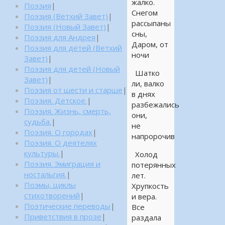
жалко.
Поэзия
|
Снегом
Поэзия (Ветхий Завет)
|
рассыпаны
Поэзия (Новый Завет)
|
сны,
Поэзия для Андрея
|
Даром, от
Поэзия для детей (Ветхий
ночи
Завет)
|
Поэзия для детей (Новый
Шатко
Завет)
|
ли, валко
Поэзия от шести и старше
|
в днях
Поэзия. Детское.
|
разбежались
Поэзия. Жизнь, смерть,
они,
судьба.
|
не
Поэзия. О городах
|
напророчив
Поэзия. О деятелях
культуры.
|
Холод
Поэзия. Эмиграция и
потерянных
ностальгия.
|
лет.
Поэмы, циклы
Хрупкость
стихотворений
|
и вера.
Поэтические переводы
|
Все
Приветствия в прозе
|
раздала