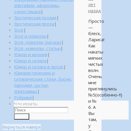
лет
эпитафии, афоризмы,
назад
одностишья
|
Эротическая поэзия
|
Просто
Эротическая проза
|
—
Эссе
|
блеск,
Эссе и новеллы
|
Лариса!
Эссе, новелла, рассказ
|
Как
Эссе, новеллы, статьи
|
накаты
Юмор и ирония
|
мягких
Юмор и сатира
|
чистых
Юмор и сатира в прозе
|
волн.
Юмористические и
Очень
сатирические стихи, басни,
мне
пародии, шутки,
приглянулись
эпиграммы
|
№5(особенно-!!)
Рубрики
|
и №
Что искать:
6. А
Вы
Поиск
там,
у
Вернуться наверх