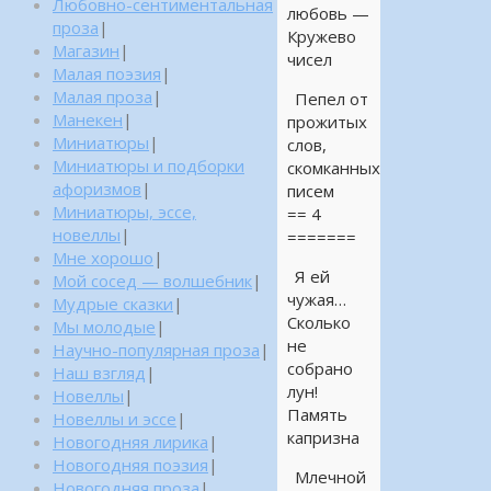
Любовно-сентиментальная
любовь —
проза
|
Кружево
Магазин
|
чисел
Малая поэзия
|
Малая проза
|
Пепел от
Манекен
|
прожитых
Миниатюры
|
слов,
Миниатюры и подборки
скомканных
афоризмов
|
писем
Миниатюры, эссе,
== 4
новеллы
|
=======
Мне хорошо
|
Я ей
Мой сосед — волшебник
|
чужая…
Мудрые сказки
|
Сколько
Мы молодые
|
не
Научно-популярная проза
|
собрано
Наш взгляд
|
лун!
Новеллы
|
Память
Новеллы и эссе
|
капризна
Новогодняя лирика
|
Новогодняя поэзия
|
Млечной
Новогодняя проза
|