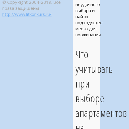
© CopyRight 2004-2019. Все
неудачного
права защищены
выбора и
http://www.litkonkurs.ru/
найти
подходящее
место для
проживания.
Что
учитывать
при
выборе
апартаментов
на