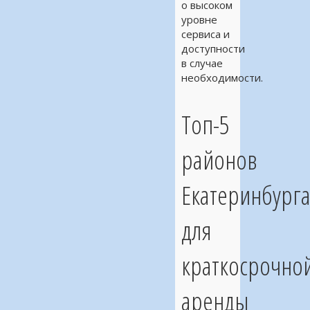
о высоком
уровне
сервиса и
доступности
в случае
необходимости.
Топ-5
районов
Екатеринбург
для
краткосрочно
аренды