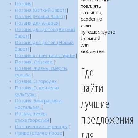
Поэзия
|
повлиять
Поэзия (Ветхий Завет)
|
на выбор,
Поэзия (Новый Завет)
|
особенно
Поэзия для Андрея
|
если
Поэзия для детей (Ветхий
путешествуете
Завет)
|
с семьёй
Поэзия для детей (Новый
или
Завет)
|
любимцем.
Поэзия от шести и старше
|
Поэзия. Детское.
|
Где
Поэзия. Жизнь, смерть,
судьба.
|
Поэзия. О городах
|
найти
Поэзия. О деятелях
культуры.
|
лучшие
Поэзия. Эмиграция и
ностальгия.
|
Поэмы, циклы
предложения
стихотворений
|
Поэтические переводы
|
для
Приветствия в прозе
|