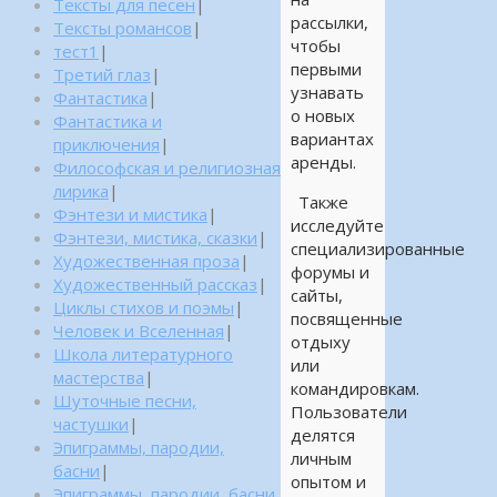
Тексты для песен
|
рассылки,
Тексты романсов
|
чтобы
тест1
|
первыми
Третий глаз
|
узнавать
Фантастика
|
о новых
Фантастика и
вариантах
приключения
|
аренды.
Философская и религиозная
лирика
|
Также
Фэнтези и мистика
|
исследуйте
Фэнтези, мистика, сказки
|
специализированные
Художественная проза
|
форумы и
Художественный рассказ
|
сайты,
Циклы стихов и поэмы
|
посвященные
Человек и Вселенная
|
отдыху
Школа литературного
или
мастерства
|
командировкам.
Шуточные песни,
Пользователи
частушки
|
делятся
Эпиграммы, пародии,
личным
басни
|
опытом и
Эпиграммы, пародии, басни,