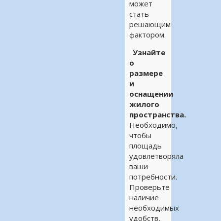
может
стать
решающим
фактором.
Узнайте
о
размере
и
оснащении
жилого
пространства.
Необходимо,
чтобы
площадь
удовлетворяла
ваши
потребности.
Проверьте
наличие
необходимых
удобств,