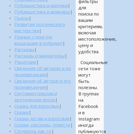
фильтры
Публицистика и критика
|
для
Публицистика и мемуары
|
поиска по
Пьесы
|
вашим
Развитие поэтического
критериям,
мастерства
|
включая
Разные стихи (не
местоположение,
вошедшие в рубрики)
|
цену и
Рассказы
|
удобства.
Рассказы и миниатюры
|
Рецензии
|
Социальные
Сведения об авторах и их
сети тоже
произведения
|
могут
Сведения об авторе и его
быть
произведения
|
полезны.
Сентиментальная и
В группах
эротическая проза
|
на
Сказка для взрослых
|
Facebook
Сказки
|
и в
Сказки детям и взрослым
|
Instagram
Сказки, рассказы, повести
|
иногда
Случилось как-то
|
публикуются