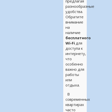
предлагая
разнообразные
удобства.
Обратите
внимание
на
наличие
бесплатного
Wi-Fi
для
доступа к
интернету,
что
особенно
важно для
работы
или
отдыха.
В
современных
квартирах
часто