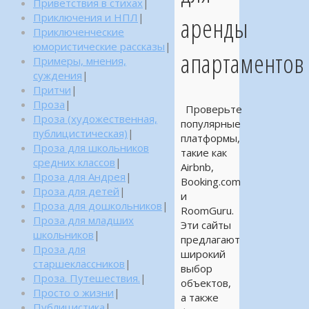
Приветствия в стихах
|
Приключения и НПЛ
|
аренды
Приключенческие
юмористические рассказы
|
апартаментов
Примеры, мнения,
суждения
|
Притчи
|
Проза
|
Проверьте
Проза (художественная,
популярные
публицистическая)
|
платформы,
Проза для школьников
такие как
средних классов
|
Airbnb,
Проза для Андрея
|
Booking.com
Проза для детей
|
и
Проза для дошкольников
|
RoomGuru.
Проза для младших
Эти сайты
школьников
|
предлагают
Проза для
широкий
старшеклассников
|
выбор
Проза. Путешествия.
|
объектов,
Просто о жизни
|
а также
Публицистика
|