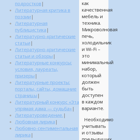
как
подростков
|
качественная
Литературная критика в
мебель и
поэзии
|
техника.
Литературная
Микроволновая
публицистика
|
печь,
Литературно-критические
холодильник
статьи
|
и Wi-Fi –
Литературно-критические
это
статьи и обзоры
|
минимальный
Литературные конкурсы:
набор,
условия, лауреаты,
который
призеры
|
должен
Литературные проекты:
быть
порталы, сайты, домашние
доступен
страницы
|
в каждом
Литературный конкурс «Эта
варианте.
упрямая дама — судьба»
|
Литературоведение.
|
Необходимо
Любовная лирика
|
учитывать
Любовно-сентиментальная
и отзывы
лирика
|
предыдущих