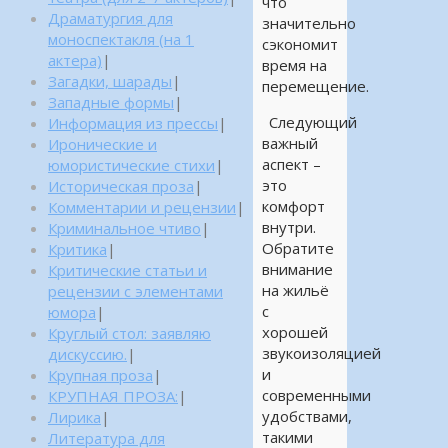
что
Драматургия для
значительно
моноспектакля (на 1
сэкономит
актера)
|
время на
Загадки, шарады
|
перемещение.
Западные формы
|
Следующий
Информация из прессы
|
важный
Иронические и
аспект –
юмористические стихи
|
это
Историческая проза
|
комфорт
Комментарии и рецензии
|
внутри.
Криминальное чтиво
|
Обратите
Критика
|
внимание
Критические статьи и
на жильё
рецензии с элементами
с
юмора
|
хорошей
Круглый стол: заявляю
звукоизоляцией
дискуссию.
|
и
Крупная проза
|
современными
КРУПНАЯ ПРОЗА:
|
удобствами,
Лирика
|
такими
Литература для