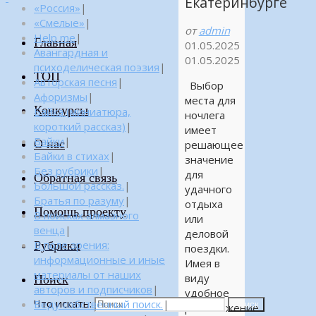
Екатеринбурге
«Россия»
|
«Смелые»
|
от
admin
Help me
|
Главная
01.05.2025
Авангардная и
01.05.2025
психоделическая поэзия
|
ТОП
Авторская песня
|
Выбор
Афоризмы
|
места для
Конкурсы
Байка (миниатюра,
ночлега
короткий рассказ)
|
имеет
Байки
|
О нас
решающее
Байки в стихах
|
значение
Без рубрики
|
для
Обратная связь
Большой рассказ.
|
удачного
Братья по разуму
|
отдыха
Помощь проекту
В поисках алмазного
или
венца
|
деловой
Рубрики
В поле зрения:
поездки.
информационные и иные
Имея в
материалы от наших
виду
Поиск
авторов и подписчиков
|
удобное
Что искать:
Веду собственный поиск.
|
Поиск
расположение