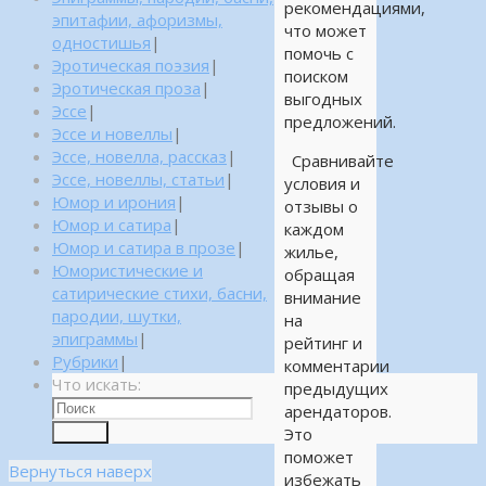
рекомендациями,
эпитафии, афоризмы,
что может
одностишья
|
помочь с
Эротическая поэзия
|
поиском
Эротическая проза
|
выгодных
Эссе
|
предложений.
Эссе и новеллы
|
Эссе, новелла, рассказ
|
Сравнивайте
Эссе, новеллы, статьи
|
условия и
Юмор и ирония
|
отзывы о
Юмор и сатира
|
каждом
Юмор и сатира в прозе
|
жилье,
Юмористические и
обращая
сатирические стихи, басни,
внимание
пародии, шутки,
на
эпиграммы
|
рейтинг и
Рубрики
|
комментарии
Что искать:
предыдущих
арендаторов.
Это
Поиск
поможет
Вернуться наверх
избежать