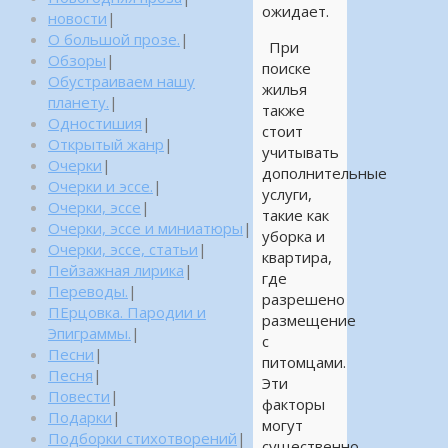
ожидает.
новости
|
О большой прозе.
|
При
Обзоры
|
поиске
Обустраиваем нашу
жилья
планету.
|
также
Одностишия
|
стоит
Открытый жанр
|
учитывать
Очерки
|
дополнительные
Очерки и эссе.
|
услуги,
Очерки, эссе
|
такие как
Очерки, эссе и миниатюры
|
уборка и
Очерки, эссе, статьи
|
квартира,
Пейзажная лирика
|
где
Переводы.
|
разрешено
ПЕрцовка. Пародии и
размещение
Эпиграммы.
|
с
Песни
|
питомцами.
Песня
|
Эти
Повести
|
факторы
Подарки
|
могут
Подборки стихотворений
|
существенно