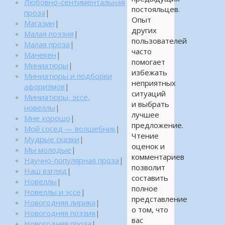
Любовно-сентиментальная
постояльцев.
проза
|
Опыт
Магазин
|
других
Малая поэзия
|
пользователей
Малая проза
|
часто
Манекен
|
помогает
Миниатюры
|
избежать
Миниатюры и подборки
неприятных
афоризмов
|
ситуаций
Миниатюры, эссе,
и выбрать
новеллы
|
лучшее
Мне хорошо
|
предложение.
Мой сосед — волшебник
|
Чтение
Мудрые сказки
|
оценок и
Мы молодые
|
комментариев
Научно-популярная проза
|
позволит
Наш взгляд
|
составить
Новеллы
|
полное
Новеллы и эссе
|
представление
Новогодняя лирика
|
о том, что
Новогодняя поэзия
|
вас
Новогодняя проза
|