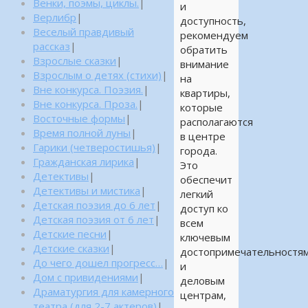
Венки, поэмы, циклы.
|
и
Верлибр
|
доступность,
Веселый правдивый
рекомендуем
рассказ
|
обратить
Взрослые сказки
|
внимание
Взрослым о детях (стихи)
|
на
Вне конкурса. Поэзия.
|
квартиры,
Вне конкурса. Проза.
|
которые
Восточные формы
|
располагаются
Время полной луны
|
в центре
Гарики (четверостишья)
|
города.
Гражданская лирика
|
Это
Детективы
|
обеспечит
Детективы и мистика
|
легкий
Детская поэзия до 6 лет
|
доступ ко
Детская поэзия от 6 лет
|
всем
Детские песни
|
ключевым
Детские сказки
|
достопримечательностя
До чего дошел прогресс…
|
и
Дом с привидениями
|
деловым
Драматургия для камерного
центрам,
театра (для 2-7 актеров)
|