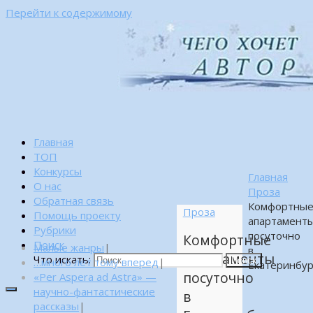
Перейти к содержимому
Главная
ТОП
Конкурсы
Главная
О нас
Проза
Обратная связь
Комфортны
Проза
Помощь проекту
апартамент
Рубрики
посуточно
Комфортные
Поиск
Малые жанры
|
в
апартаменты
Что искать:
…много лет тому вперед
|
Поиск
Екатеринбур
посуточно
«Per Aspera ad Astra» —
научно-фантастические
в
рассказы
|