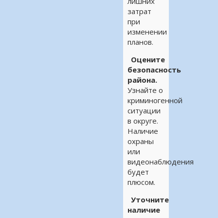
лишних
затрат
при
изменении
планов.
Оцените
безопасность
района.
Узнайте о
криминогенной
ситуации
в округе.
Наличие
охраны
или
видеонаблюдения
будет
плюсом.
Уточните
наличие